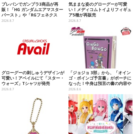
プレバンでガンプラ3商品が再
気ままな姿のグローグーが可愛
販！「HG ガンダムエアマスター
い！メディコムトイよりフィギュ
バースト」や「RGフェネクス
ア5種が再販売
（ナラティブVer.）」も
2026.8.7
2026.8.7
グローグーの刺しゅうデザインが
「ジョジョ 3部」から、「オイン
可愛い！アベイルにて「スター・
ゴ・ボインゴ予言書」がポーチに
ウォーズ」Tシャツが発売
なった！中身は預言の書の内容や
アニメ総柄デザインをプリント
2026.8.7
2026.8.6