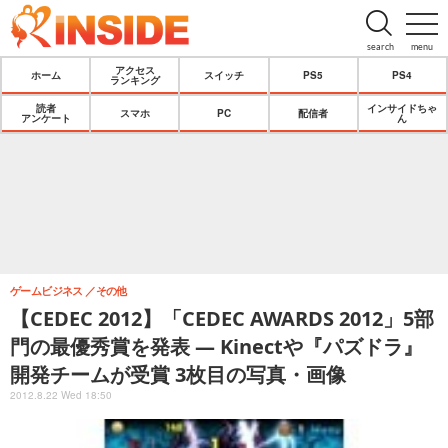
search
menu
アクセス
ホーム
スイッチ
PS5
PS4
ランキング
読者
インサイドちゃ
スマホ
PC
配信者
アンケート
ん
ゲームビジネス
その他
【CEDEC 2012】「CEDEC AWARDS 2012」5部
門の最優秀賞を発表 ― Kinectや『パズドラ』
開発チームが受賞 3枚目の写真・画像
2012.8.22 Wed 18:50