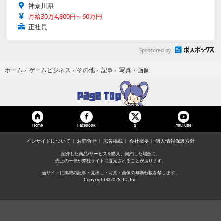
神奈川県
月給30万4,800円～60万円
正社員
Sponsored by
写真・画像
ホーム
›
ゲームビジネス
›
その他
›
記事
›
Home
Facebook
YouTube
X
インサイドについて
お問合せ
広告掲載
会社概要
個人情報保護方針
紹介した商品/サービスを購入、契約した場合に、
売上の一部が弊社サイトに還元されることがあります。
当サイトに掲載の記事・見出し・写真・画像の無断転載を禁じます。
Copyright © 2026 IID, Inc.