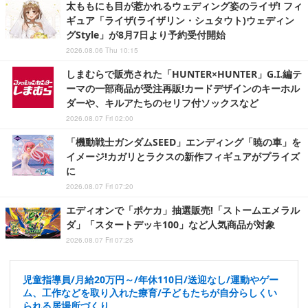
太ももにも目が惹かれるウェディング姿のライザ! フィ
ギュア「ライザ(ライザリン・シュタウト)ウェディン
グStyle」が8月7日より予約受付開始
2026.08.06 Thu 10:15
しまむらで販売された「HUNTER×HUNTER」G.I.編テ
ーマの一部商品が受注再販!カードデザインのキーホル
ダーや、キルアたちのセリフ付ソックスなど
2026.08.07 Fri 02:00
「機動戦士ガンダムSEED」エンディング「暁の車」を
イメージ!カガリとラクスの新作フィギュアがプライズ
に
2026.08.07 Fri 07:20
エディオンで「ポケカ」抽選販売!「ストームエメラル
ダ」「スタートデッキ100」など人気商品が対象
2026.08.07 Fri 07:25
児童指導員/月給20万円～/年休110日/送迎なし/運動やゲー
ム、工作などを取り入れた療育/子どもたちが自分らしくい
られる居場所づくり