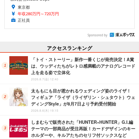
東京都
年収280万円～720万円
正社員
Sponsored by
アクセスランキング
「トイ・ストーリー」新作一番くじが発売決定！A賞
は、ウッディたちがレトロ感満載のアナログレコード
上を走る姿で立体化
2026.8.7(金) 12:40
太ももにも目が惹かれるウェディング姿のライザ！
フィギュア「ライザ（ライザリン・シュタウト）ウェ
ディングStyle」が8月7日より予約受付開始
2026.8.6(木) 19:15
しまむらで販売された「HUNTER×HUNTER」G.I.編
テーマの一部商品が受注再販！カードデザインのキー
ホルダーや、キルアたちのセリフ付ソックスなど