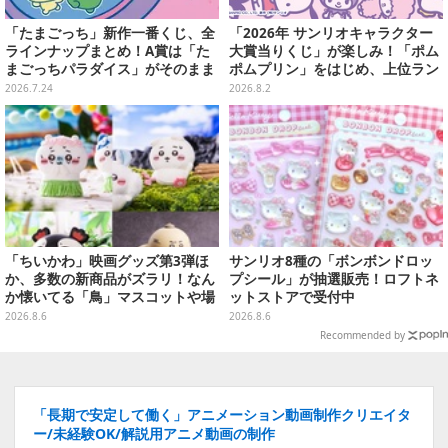
「たまごっち」新作一番くじ、全
「2026年 サンリオキャラクター
ラインナップまとめ！A賞は「た
大賞当りくじ」が楽しみ！「ポム
まごっちパラダイス」がそのまま
ポムプリン」をはじめ、上位ラン
ビッグサイズになったアラームク
クインが登場するスペシャル企画
2026.7.24
2026.8.2
ロック
「ちいかわ」映画グッズ第3弾ほ
サンリオ8種の「ボンボンドロッ
か、多数の新商品がズラリ！なん
プシール」が抽選販売！ロフトネ
か懐いてる「鳥」マスコットや場
ットストアで受付中
面写アイテムなど必見のラインナ
2026.8.6
2026.8.6
ップ
Recommended by
「長期で安定して働く」アニメーション動画制作クリエイタ
ー/未経験OK/解説用アニメ動画の制作