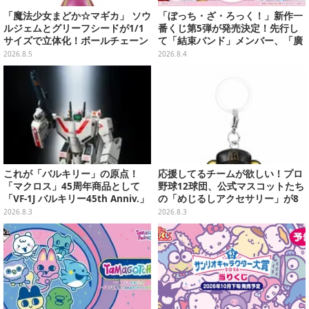
「魔法少女まどか☆マギカ」 ソウ
「ぼっち・ざ・ろっく！」新作一
ルジェムとグリーフシードが1/1
番くじ第5弾が発売決定！先行し
サイズで立体化！ボールチェーン
て「結束バンド」メンバー、「廣
を外せばフィギュアとして飾れる
井きくり」のメイド衣装フィギュ
2026.8.5
2026.8.4
ガシャポン全6種
アを公開
これが「バルキリー」の原点！
応援してるチームが欲しい！プロ
「マクロス」45周年商品として
野球12球団、公式マスコットたち
「VF-1J バルキリー45th Anniv.」
の「めじるしアクセサリー」が8
が予約開始
月第2週より再販
2026.8.3
2026.8.3