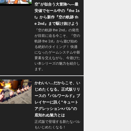
空”が似合う大冒険へ―最
安値でセール中の『the 1s
t』から新作『空の軌跡 th
e 2nd』まで駆け抜けよう
『空の軌跡 the 2nd』の発売
が目前に迫る今こそ、『空の
軌跡 the 1st』から遊び始め
る絶好のタイミング！ 快適
になったゲームシステムや新
要素を交えながら、今遊びた
い本シリーズの魅力を紹介し
ます。
かわいい…だからこそ、い
じめたくなる。正式版リリ
ースの『パルワールド』プ
レイヤーに訊く“キュート
アグレッション×パル”の
底知れぬ魅力とは
正式版で登場する新たなパル
もいじめたくなる！