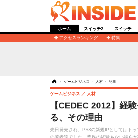
ホーム
スイッチ2
スイッチ
アクセスランキング
特集
ホーム
›
ゲームビジネス
›
人材
›
記事
ゲームビジネス
人材
【CEDEC 2012】
る、その理由
先日発売され、PS3の新規IPとしてはトッ
の若者達でした。業界の経験もない彼らが