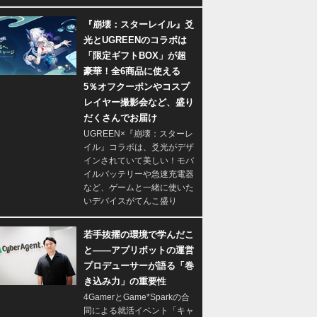
『崩壊：スターレイル』爻
光とUGREENのコラボは
「限定ギフトBOX」が超
豪華！全6商品に使える
5％オフクーポンやコスプ
レイヤー撮影会など、盛り
だくさんでお届け
UGREEN×『崩壊：スターレ
イル』コラボは、爻光がデザ
インされていて美しい！モバ
イルバッテリーや急速充電器
など、ゲームと一緒に使いた
いデバイスがてんこ盛り
若手抜擢の環境で学んだこ
と――アプリボットの運営
プロデューサーが語る「巻
き込み力」の重要性
4GamerとGame*Sparkの合
同による就活イベント「キャ