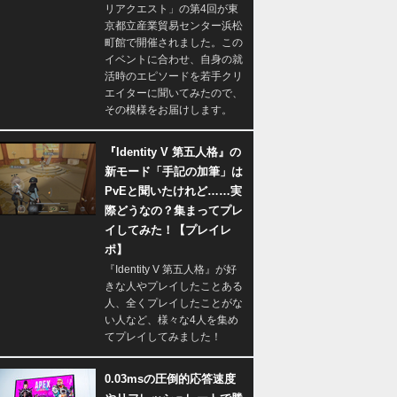
リアクエスト」の第4回が東
京都立産業貿易センター浜松
町館で開催されました。この
イベントに合わせ、自身の就
活時のエピソードを若手クリ
エイターに聞いてみたので、
その模様をお届けします。
『Identity V 第五人格』の
新モード「手記の加筆」は
PvEと聞いたけれど……実
際どうなの？集まってプレ
イしてみた！【プレイレ
ポ】
『Identity V 第五人格』が好
きな人やプレイしたことある
人、全くプレイしたことがな
い人など、様々な4人を集め
てプレイしてみました！
0.03msの圧倒的応答速度