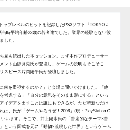
トップレベルのヒットを記録したPS3ソフト『TOKYO J
画当時平均年齢23歳の若者達でした。業界の経験もない彼
ました。
ち見も続出した本セッション。まず本作プロデューサー
メント山際眞晃氏が登壇し、ゲームの説明もそこそこ
リスピーズ片岡陽平氏が登壇しました。
際に何を重視するのか？」と会場に問いかけました。「他
を考慮する」「自分の意思をそのまま形にする」といっ
アイデアを出すことは誰にもできるが、ただ斬新なだけ
が「ゲームやろうぜ！2006」(現：PlayStation C.
とだといいます。そこで、井上陽水氏の「普遍的なテーマ×普
」という図式を元に「動物×荒廃した世界」というゲーム