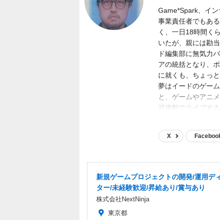
Game*Spark
事業責任者でもある
く、一日18時間く
いたが、親には勘当
ド編集部に無気力バ
アの統括となり、ポジ
に就くも、ちょっと
夢はイードのゲーム
と、ゲームやアニメ
武道館でライブする
ど。
X
Faceboo
新規ゲームプロジェクトの開発/運用デ
ター/未経験歓迎/昇給あり/賞与あり
株式会社NextNinja
東京都