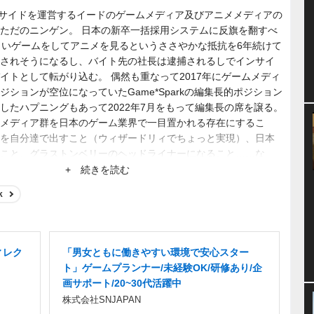
、インサイドを運営するイードのゲームメディア及びアニメメディアの
ただのニンゲン。 日本の新卒一括採用システムに反旗を翻すべ
らいゲームをしてアニメを見るというささやかな抵抗を6年続けて
されそうになるし、バイト先の社長は逮捕されるしでインサイ
イトとして転がり込む。 偶然も重なって2017年にゲームメディ
ションが空位になっていたGame*Sparkの編集長的ポジション
したハプニングもあって2022年7月をもって編集長の席を譲る。
メディア群を日本のゲーム業界で一目置かれる存在にするこ
を自分達で出すこと（ウィザードリィでちょっと実現）、日本
こと、グラストンベリーのヘッドライナーになること……な
+ 続きを読む
k
ィレク
「男女ともに働きやすい環境で安心スター
ト」ゲームプランナー/未経験OK/研修あり/企
画サポート/20~30代活躍中
株式会社SNJAPAN