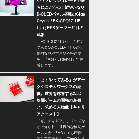
やリフレッシュレートで勝
ちにこだわる！鮮やかなQ
D-OLEDパネル搭載のGiga
Crysta「EX-GDQ271UE
L」はFPSゲーマー注目の
武器
「EX-GDQ271UEL」の魅力
であるQD-OLEDパネルの圧
倒的な見やすさや応答速度
を、『Apex Legends』で体
感します。
「まずやってみる」がアー
クシステムワークスの流
儀。世界を席巻する2.5D
格闘ゲームの開発の裏側
と、求める人物像【キャリ
アクエスト】
『ギルティギア』シリーズな
どで知られ、世界的な格闘ゲ
ーム大会「EVO」でも圧倒
的な存在感を放つアークシス