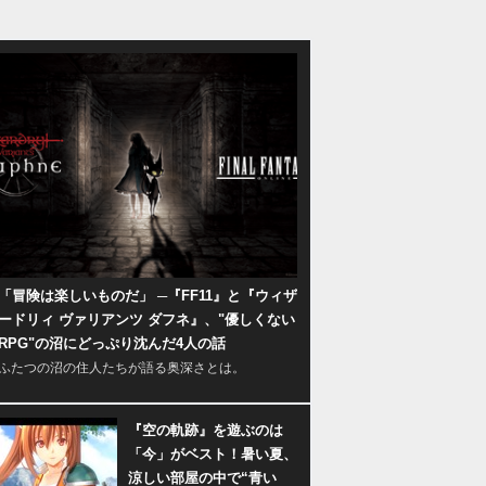
「冒険は楽しいものだ」 ─『FF11』と『ウィザ
ードリィ ヴァリアンツ ダフネ』、"優しくない
RPG"の沼にどっぷり沈んだ4人の話
ふたつの沼の住人たちが語る奥深さとは。
『空の軌跡』を遊ぶのは
「今」がベスト！暑い夏、
涼しい部屋の中で“青い