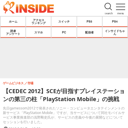
search
menu
アクセス
ホーム
スイッチ
PS5
PS4
ランキング
読者
インサイドちゃ
スマホ
PC
配信者
アンケート
ん
ゲームビジネス
市場
【CEDEC 2012】SCEが目指すプレイステーショ
ンの第三の柱「PlayStation Mobile」の挑戦
先日gamessom2012で発表されたソニー・コンピュータエンタテインメントの
新サービス「PlayStation Mobile」ですが、当サービスについて同社モバイルサ
ービス事業推進部の浅野剛史氏が、サービスの意義や今後の展開などについて
セッションを行いました。