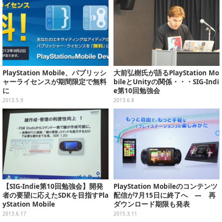
PlayStation Mobile、パブリッシ
大前弘樹氏が語るPlayStation Mo
ャーライセンスが期間限定で無料
bileとUnityの関係・・・SIG-Indi
に
e第10回勉強会
2013.5.9
2013.6.8
【SIG-Indie第10回勉強会】開発
PlayStation Mobileのコンテンツ
者の要望に応えたSDKを目指すPla
配信が7月15日に終了へ ― 再
yStation Mobile
ダウンロード期限も発表
2013.6.17
2015.3.11