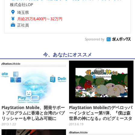
株式会社LOP
埼玉県
月給25万8,400円～32万円
正社員
Sponsored by
今、あなたにオススメ
PlayStation Mobile、開発サポー
PlayStation Mobileのデベロッパ
トプログラムに香港と台湾のパブ
ーインタビュー第1弾、『僕は森
リッシャーも申し込み可能に
世界の神になる』のピグミースタ
ジオ
2013.1.22
2013.6.19