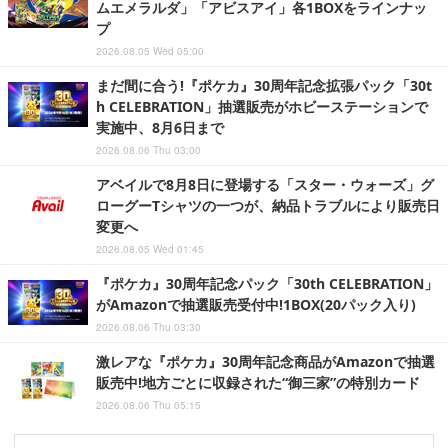
ムエメラルダ」「アビスアイ」各1BOXをラインナッ
プ
2026.08.05 Wed 05:00
まだ間に合う!『ポケカ』30周年記念拡張パック「30t
h CELEBRATION」抽選販売がホビーステーションで
実施中、8月6日まで
2026.08.06 Thu 03:00
アベイルで8月8日に登場する「スター・ウォーズ」グ
ローグーTシャツの一つが、納品トラブルにより販売日
変更へ
2026.08.05 Wed 01:45
『ポケカ』30周年記念パック「30th CELEBRATION」
がAmazonで抽選販売受付中!1BOX(20パック入り)
2026.08.06 Thu 03:30
激レアな『ポケカ』30周年記念商品がAmazonで抽選
販売中!地方ごとに収録された“御三家”の特別カード
2026.08.06 Thu 05:15