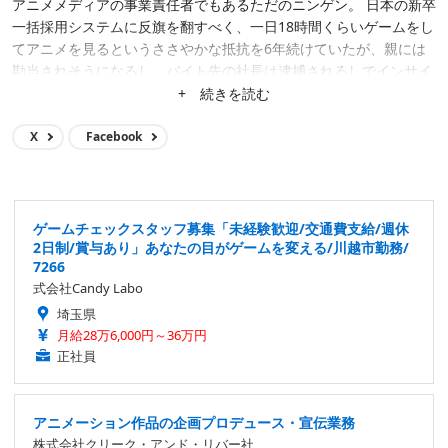
アニメメディアの事業責任者でもあるただのニンゲン。 日本の新卒
一括採用システムに反旗を翻すべく、一日18時間くらいゲームをし
てアニメを見るというささやかな抵抗を6年続けていたが、親には
勘当されそうになるし、バイト先の社長は逮捕されるしでインサイ
ド編集部に無気力バイトとして転がり込む。 偶然も重なって2017
+ 続きを読む
年にゲームメディアの統括となり、ポジションが空位になっていた
Game*Sparkの編集長的ポジションに就くも、ちょっとしたハプニ
X
Facebook
ングもあって2022年7月をもって編集長の席を譲る。 夢はイードの
ゲームメディア群を日本のゲーム業界で一目置かれる存在にするこ
と、ゲームやアニメを自分達で出すこと（ウィザードリィでちょっ
と実現）、日本武道館でライブすること、グラストンベリーのヘッ
ゲームチェックスタッフ募集「未経験歓迎/交通費支給/週休
ドライナーになること……など。
2日制/賞与あり」あなたの目がゲームを変える/川越市勤務/
7266
式会社Candy Labo
埼玉県
月給28万6,000円～36万円
正社員
アニメーション作品の企画プロデュース・宣伝業務
株式会社クリーク・アンド・リバー社