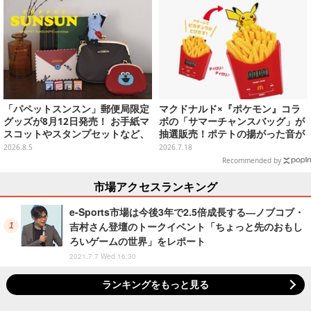
「パペットスンスン」郵便局限定
マクドナルド×『ポケモン』コラ
グッズが8月12日発売！ お手紙マ
ボの「サマーチャンスバッグ」が
スコットやスタンプセットなど、
抽選販売！ポテトの揚がった音が
可愛すぎる全5アイテムがライン
流れる「とびだすピカチュウ ポテ
2026.8.5
2026.7.18
ナップ
トタイマー」など当たる
Recommended by
市場アクセスランキング
e-Sports市場は今後3年で2.5倍成長する―ノブコブ・
吉村さん登壇のトークイベント「ちょっと先のおもし
ろいゲームの世界」をレポート
2021.7.7 Wed 16:30
ランキングをもっと見る