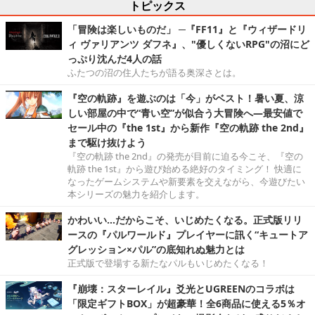
トピックス
「冒険は楽しいものだ」 ─『FF11』と『ウィザードリ
ィ ヴァリアンツ ダフネ』、"優しくないRPG"の沼にど
っぷり沈んだ4人の話
ふたつの沼の住人たちが語る奥深さとは。
『空の軌跡』を遊ぶのは「今」がベスト！暑い夏、涼
しい部屋の中で“青い空”が似合う大冒険へ―最安値で
セール中の『the 1st』から新作『空の軌跡 the 2nd』
まで駆け抜けよう
『空の軌跡 the 2nd』の発売が目前に迫る今こそ、『空の
軌跡 the 1st』から遊び始める絶好のタイミング！ 快適に
なったゲームシステムや新要素を交えながら、今遊びたい
本シリーズの魅力を紹介します。
かわいい…だからこそ、いじめたくなる。正式版リリ
ースの『パルワールド』プレイヤーに訊く“キュートア
グレッション×パル”の底知れぬ魅力とは
正式版で登場する新たなパルもいじめたくなる！
『崩壊：スターレイル』爻光とUGREENのコラボは
「限定ギフトBOX」が超豪華！全6商品に使える5％オ