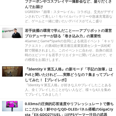
フクーポンやコスプレイヤー撮影会など、盛りだくさ
んでお届け
UGREEN×『崩壊：スターレイル』コラボは、爻光がデザイ
ンされていて美しい！モバイルバッテリーや急速充電器な
ど、ゲームと一緒に使いたいデバイスがてんこ盛り
若手抜擢の環境で学んだこと――アプリボットの運営
プロデューサーが語る「巻き込み力」の重要性
4GamerとGame*Sparkの合同による就活イベント「キャリ
アクエスト」の第4回が東京都立産業貿易センター浜松町
館で開催されました。このイベントに合わせ、自身の就活
時のエピソードを若手クリエイターに聞いてみたので、そ
の模様をお届けします。
『Identity V 第五人格』の新モード「手記の加筆」は
PvEと聞いたけれど……実際どうなの？集まってプレイ
してみた！【プレイレポ】
『Identity V 第五人格』が好きな人やプレイしたことある
人、全くプレイしたことがない人など、様々な4人を集め
てプレイしてみました！
0.03msの圧倒的応答速度やリフレッシュレートで勝ち
にこだわる！鮮やかなQD-OLEDパネル搭載のGigaCry
sta「EX-GDQ271UEL」はFPSゲーマー注目の武器