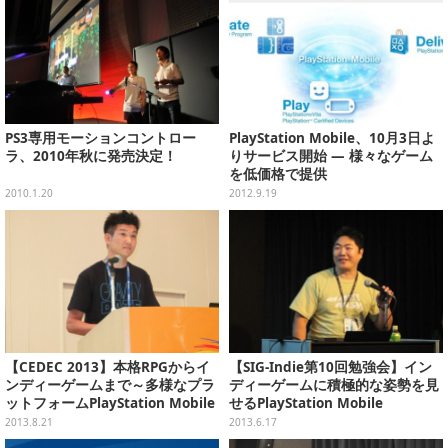
PS3専用モーションコントロー
PlayStation Mobile、10月3日よ
ラ、2010年秋に発売決定！
りサービス開始 ― 様々なゲーム
を低価格で提供
2010.1.20
2012.9.19
【CEDEC 2013】本格RPGからイ
【SIG-Indie第10回勉強会】イン
ンディーゲームまで～多様なプラ
ディーゲームに積極的な姿勢を見
ットフォームPlayStation Mobile
せるPlayStation Mobile
の現状と今後
2013.8.21
2013.6.17