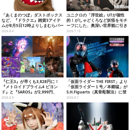
「あくまのつぼ」ダストボックス
ユニクロの「浮世絵」UTが個性
など、『ドラクエ』雑貨3アイテ
的！がしゃどくろなど妖怪をモチ
ムが8月5日12時よりしまむらパー
ーフにした、奥深い世界観に引き
ク（オンラインストア）にて販
込まれる
2026.8.4
2026.7.19
売！
『仁王3』が早くも3,828円に！
「仮面ライダー THE FIRST」より
『メトロイドプライム4 ビヨン
「仮面ライダー１号／本郷猛」が
ド』と『SAROS』が2,999円、
S.H.Figuarts（真骨彫製法）に登
『メタルギアソリッド Δ』は2,49
場！8月18日より予約受付開始
2026.8.8
2026.8.7
9円─ゲオ店舗＆ストアのゲームセ
ールは8月8日から