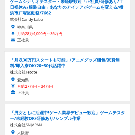
ゲームシナリオテスター・未経験歓迎「正社員/研修あり/土
日祝休み/服装自由」あなたのアイデアがゲームを変える/横
浜市戸塚区勤務/7662
式会社Candy Labo
神奈川県
月給28万4,000円～36万円
正社員
「月収30万円スタートも可能」/アニメグッズ梱包/寮費無
料/即入寮OK/20~30代活躍中
株式会社Tetote
愛知県
月給27万円～34万円
正社員
「男女ともに活躍中!ゲーム業界デビュー歓迎」ゲームテスタ
ー/未経験OK/研修あり/シンプル作業
株式会社SNJAPAN
大阪府