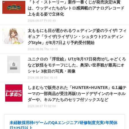
「トイ・ストーリー」新作一番くじが発売決定!A賞
は、ウッディたちがレトロ感満載のアナログレコード
上を走る姿で立体化
2026.08.07 Fri 03:40
太ももにも目が惹かれるウェディング姿のライザ! フィ
ギュア「ライザ(ライザリン・シュタウト)ウェディン
グStyle」が8月7日より予約受付開始
2026.08.06 Thu 10:15
ユニクロの「浮世絵」UTが8月17日発売!がしゃどくろ
など妖怪をモチーフにした、奥深い世界観が最高にオ
シャレ 3枚目の写真・画像
2026.08.08 Sat 15:10
しまむらで販売された「HUNTER×HUNTER」G.I.編テ
ーマの一部商品が受注再販!カードデザインのキーホル
ダーや、キルアたちのセリフ付ソックスなど
2026.08.07 Fri 02:00
未経験採用枠/ゲームのQAエンジニア/研修制度充実/年間休
日125日以上