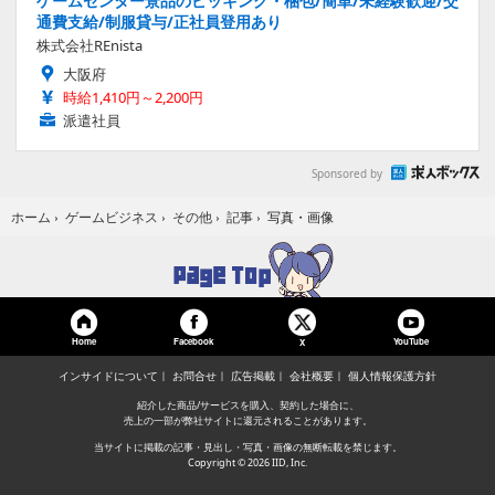
ゲームセンター景品のピッキング・梱包/簡単/未経験歓迎/交
通費支給/制服貸与/正社員登用あり
株式会社REnista
大阪府
時給1,410円～2,200円
派遣社員
Sponsored by
写真・画像
ホーム
›
ゲームビジネス
›
その他
›
記事
›
Home
Facebook
YouTube
X
インサイドについて
お問合せ
広告掲載
会社概要
個人情報保護方針
紹介した商品/サービスを購入、契約した場合に、
売上の一部が弊社サイトに還元されることがあります。
当サイトに掲載の記事・見出し・写真・画像の無断転載を禁じます。
Copyright © 2026 IID, Inc.