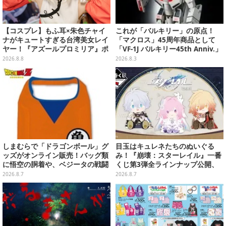
【コスプレ】もふ耳×朱色チャイ
これが「バルキリー」の原点！
ナがキュートすぎる台湾美女レイ
「マクロス」45周年商品として
ヤー！『アズールプロミリア』ポ
「VF-1J バルキリー45th Anniv.」
ンポンが狐娘スタイルで魅せる
が予約開始
2026.8.8
2026.8.3
【写真9枚】
しまむらで「ドラゴンボール」グ
目玉はキュレネたちのぬいぐる
ッズがオンライン販売！バッグ類
み！『崩壊：スターレイル』一番
に悟空の胴着や、ベジータの戦闘
くじ第3弾全ラインナップ公開、
服を大胆デザイン
美麗ビジュアルのアクリルボード
2026.8.7
2026.8.7
など用意