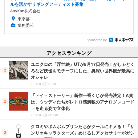
ルを活かすリギングアーティスト募集
AnyKan株式会社
東京都
業務委託
Sponsored by
アクセスランキング
ユニクロの「浮世絵」UTが8月17日発売！がしゃどく
ろなど妖怪をモチーフにした、奥深い世界観が最高に
オシャレ
2026.8.9(日) 0:10
「トイ・ストーリー」新作一番くじが発売決定！A賞
は、ウッディたちがレトロ感満載のアナログレコード
上を走る姿で立体化
2026.8.7(金) 12:40
クロミやポムポムプリンたちがクールにキメる！「サ
ンリオキャラクターズ」めじるしアクセサリーがガシ