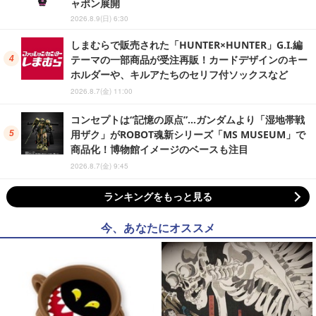
ャポン展開
2026.8.9(日) 6:30
しまむらで販売された「HUNTER×HUNTER」G.I.編
テーマの一部商品が受注再販！カードデザインのキー
ホルダーや、キルアたちのセリフ付ソックスなど
2026.8.7(金) 11:00
コンセプトは“記憶の原点”…ガンダムより「湿地帯戦
用ザク」がROBOT魂新シリーズ「MS MUSEUM」で
商品化！博物館イメージのベースも注目
2026.8.7(金) 9:45
ランキングをもっと見る
今、あなたにオススメ