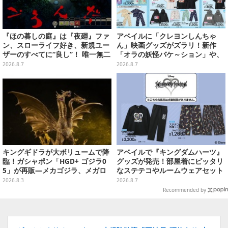
『ほの暮しの庭』は『夜廻』ファ
アベイルに「クレヨンしんちゃ
ン、スローライフ好き、新規ユー
ん」映画グッズがズラリ！新作
ザーのすべてに“良し”！ 唯一無二
「オラの妖怪バケ～ション」や、
の「不穏生活シム」恐怖も暮らし
「ヘンダーランド」「暗黒タマタ
2026.8.7
2026.8.7
もお好み次第【プレイレポ】
マ」などをフィーチャー
キングギドラが大ボリュームで降
アベイルで『キングダムハーツ』
臨！ガシャポン「HGD+ ゴジラ0
グッズが発売！部屋着にピッタリ
5」が再販―メカゴジラ、メガロ
なステテコやルームウェアセット
なども揃った全4種
2026.8.3
2026.8.7
Recommended by