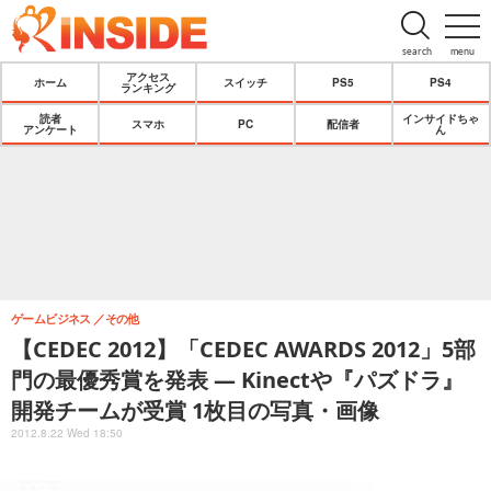
search
menu
アクセス
ホーム
スイッチ
PS5
PS4
ランキング
読者
インサイドちゃ
スマホ
PC
配信者
アンケート
ん
ゲームビジネス
その他
【CEDEC 2012】「CEDEC AWARDS 2012」5部
門の最優秀賞を発表 ― Kinectや『パズドラ』
開発チームが受賞 1枚目の写真・画像
2012.8.22 Wed 18:50