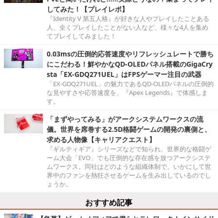
してみた！【プレイレポ】
『Identity V 第五人格』が好きな人やプレイしたことある
人、全くプレイしたことがない人など、様々な4人を集め
てプレイしてみました！
0.03msの圧倒的応答速度やリフレッシュレートで勝ち
にこだわる！鮮やかなQD-OLEDパネル搭載のGigaCry
sta「EX-GDQ271UEL」はFPSゲーマー注目の武器
「EX-GDQ271UEL」の魅力であるQD-OLEDパネルの圧倒的
な見やすさや応答速度を、『Apex Legends』で体感しま
す。
「まずやってみる」がアークシステムワークスの流
儀。世界を席巻する2.5D格闘ゲームの開発の裏側と、
求める人物像【キャリアクエスト】
『ギルティギア』シリーズなどで知られ、世界的な格闘ゲ
ーム大会「EVO」でも圧倒的な存在感を放つアークシステ
ムワークス。同社はどのような組織体制で、いかにして世
界中のファンを熱狂させるゲームを生み出しているのでし
ょうか。
おすすめ記事