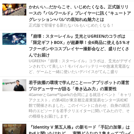
かわいい…だからこそ、いじめたくなる。正式版リリ
ースの『パルワールド』プレイヤーに訊く“キュートア
グレッション×パル”の底知れぬ魅力とは
正式版で登場する新たなパルもいじめたくなる！
『崩壊：スターレイル』爻光とUGREENのコラボは
「限定ギフトBOX」が超豪華！全6商品に使える5％オ
フクーポンやコスプレイヤー撮影会など、盛りだくさ
んでお届け
UGREEN×『崩壊：スターレイル』コラボは、爻光がデザイ
ンされていて美しい！モバイルバッテリーや急速充電器な
ど、ゲームと一緒に使いたいデバイスがてんこ盛り
若手抜擢の環境で学んだこと――アプリボットの運営
プロデューサーが語る「巻き込み力」の重要性
4GamerとGame*Sparkの合同による就活イベント「キャリ
アクエスト」の第4回が東京都立産業貿易センター浜松町
館で開催されました。このイベントに合わせ、自身の就活
時のエピソードを若手クリエイターに聞いてみたので、そ
の模様をお届けします。
『Identity V 第五人格』の新モード「手記の加筆」は
PvEと聞いたけれど……実際どうなの？集まってプレイ