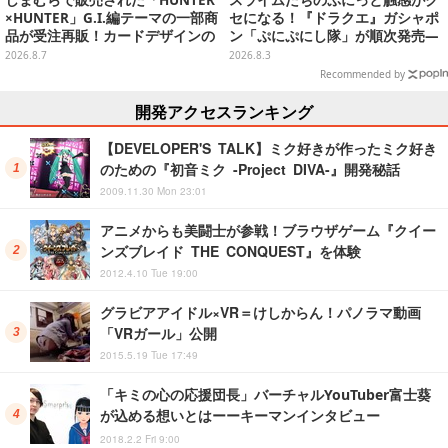
しまむらで販売された「HUNTER
スライムたちのぷにっと触感がク
×HUNTER」G.I.編テーマの一部商
セになる！『ドラクエ』ガシャポ
品が受注再販！カードデザインの
ン「ぷにぷにし隊」が順次発売―
キーホルダーや、キルアたちのセ
全4種ではぐれメタルは固め
2026.8.7
2026.8.3
リフ付ソックスなど
Recommended by
開発アクセスランキング
【DEVELOPER'S TALK】ミク好きが作ったミク好き
のための『初音ミク -Project DIVA-』開発秘話
2009.11.30 Mon 23:01
アニメからも美闘士が参戦！ブラウザゲーム『クイー
ンズブレイド THE CONQUEST』を体験
2012.4.10 Tue 19:00
グラビアアイドル×VR＝けしからん！パノラマ動画
「VRガール」公開
2015.5.19 Tue 17:49
「キミの心の応援団長」バーチャルYouTuber富士葵
が込める想いとはーーキーマンインタビュー
2018.2.2 Fri 9:00