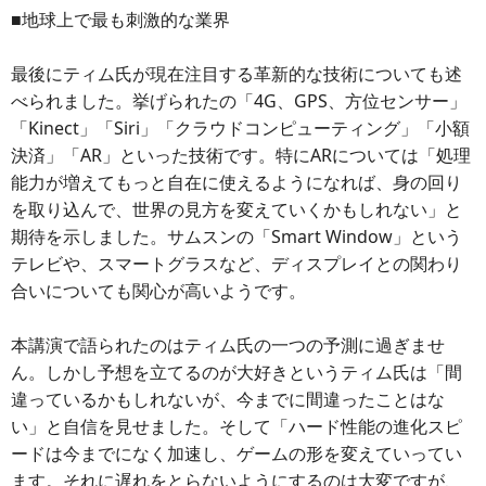
■地球上で最も刺激的な業界
最後にティム氏が現在注目する革新的な技術についても述
べられました。挙げられたの「4G、GPS、方位センサー」
「Kinect」「Siri」「クラウドコンピューティング」「小額
決済」「AR」といった技術です。特にARについては「処理
能力が増えてもっと自在に使えるようになれば、身の回り
を取り込んで、世界の見方を変えていくかもしれない」と
期待を示しました。サムスンの「Smart Window」という
テレビや、スマートグラスなど、ディスプレイとの関わり
合いについても関心が高いようです。
本講演で語られたのはティム氏の一つの予測に過ぎませ
ん。しかし予想を立てるのが大好きというティム氏は「間
違っているかもしれないが、今までに間違ったことはな
い」と自信を見せました。そして「ハード性能の進化スピ
ードは今までになく加速し、ゲームの形を変えていってい
ます。それに遅れをとらないようにするのは大変ですが、