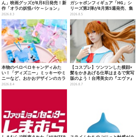
ん」映画グッズが8月8日発売！新
ガシャポンフィギュア「HG」シ
作「オラの妖怪バケ～ション」
リーズ第2弾が8月第5週発売、集
や、「ヘンダーランド」「暗黒タ
めて並べたくなるクオリティ
2026.8.3
2026.8.5
マタマ」などをフィーチャー
本物のペロペロキャンディみた
【コスプレ】ツンツンした横顔×
い！「ディズニー」ミッキーやミ
髪をかきあげる仕草はまるで実写
ニーなど、おかおデザインのカラ
版のよう！台湾美女の『エヴァ』
フルチャーム全10種が8月31日発
制服アスカが美しすぎた【写真8
2026.8.4
2026.8.7
売
枚】