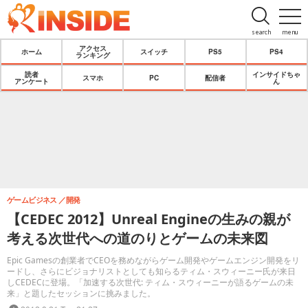
search
menu
アクセス
ホーム
スイッチ
PS5
PS4
ランキング
読者
インサイドちゃ
スマホ
PC
配信者
アンケート
ん
ゲームビジネス
開発
【CEDEC 2012】Unreal Engineの生みの親が
考える次世代への道のりとゲームの未来図
Epic Gamesの創業者でCEOを務めながらゲーム開発やゲームエンジン開発をリ
ードし、さらにビジョナリストとしても知らるティム・スウィーニー氏が来日
しCEDECに登場。「加速する次世代: ティム・スウィーニーが語るゲームの未
来」と題したセッションに挑みました。