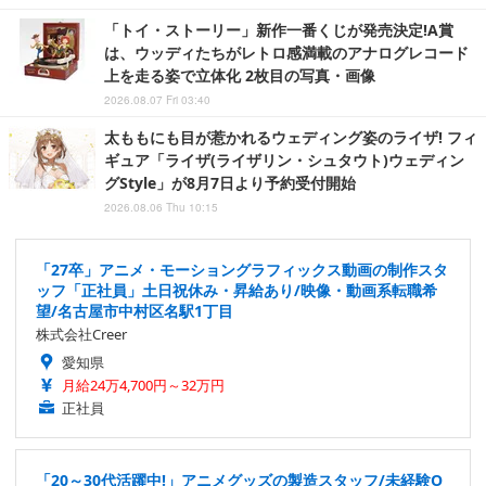
「トイ・ストーリー」新作一番くじが発売決定!A賞
は、ウッディたちがレトロ感満載のアナログレコード
上を走る姿で立体化 2枚目の写真・画像
2026.08.07 Fri 03:40
太ももにも目が惹かれるウェディング姿のライザ! フィ
ギュア「ライザ(ライザリン・シュタウト)ウェディン
グStyle」が8月7日より予約受付開始
2026.08.06 Thu 10:15
「27卒」アニメ・モーショングラフィックス動画の制作スタ
ッフ「正社員」土日祝休み・昇給あり/映像・動画系転職希
望/名古屋市中村区名駅1丁目
株式会社Creer
愛知県
月給24万4,700円～32万円
正社員
「20～30代活躍中!」アニメグッズの製造スタッフ/未経験O