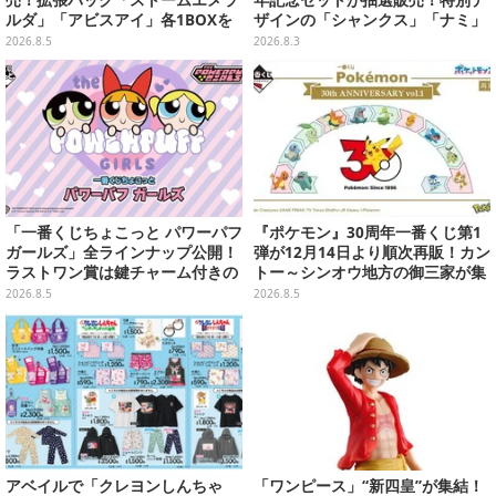
ルダ」「アビスアイ」各1BOXを
ザインの「シャンクス」「ナミ」
ラインナップ
など9枚のプロモカードを収録
2026.8.5
2026.8.3
「一番くじちょこっと パワーパフ
『ポケモン』30周年一番くじ第1
ガールズ」全ラインナップ公開！
弾が12月14日より順次再販！カン
ラストワン賞は鍵チャーム付きの
トー～シンオウ地方の御三家が集
シール帳スペシャルセットを用意
まった時計、ぬいぐるみなど記念
2026.8.5
2026.8.5
グッズ盛りだくさん
アベイルで「クレヨンしんちゃ
「ワンピース」“新四皇”が集結！