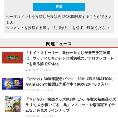
※一度コメントを投稿した後は約120秒間投稿することができま
せん
※コメントを投稿する際は
「利用規約」
を必ずご確認ください
関連ニュース
「トイ・ストーリー」新作一番くじが発売決定!A賞
は、ウッディたちがレトロ感満載のアナログレコード
上を走る姿で立体化
2026.08.07 Fri 03:40
『ポケカ』30周年記念パック「30th CELEBRATION」
がAmazonで抽選販売受付中!1BOX(20パック入り)
2026.08.06 Thu 03:30
「ちいかわ」映画グッズ第3弾ほか、多数の新商品がズ
ラリ!なんか懐いてる「鳥」マスコットや場面写アイテ
ムなど必見のラインナップ
2026.08.06 Thu 11:25