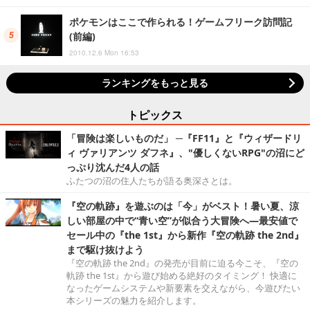
ポケモンはここで作られる！ゲームフリーク訪問記
(前編)
2010.12.6 Mon 16:53
ランキングをもっと見る
トピックス
「冒険は楽しいものだ」 ─『FF11』と『ウィザードリ
ィ ヴァリアンツ ダフネ』、"優しくないRPG"の沼にど
っぷり沈んだ4人の話
ふたつの沼の住人たちが語る奥深さとは。
『空の軌跡』を遊ぶのは「今」がベスト！暑い夏、涼
しい部屋の中で“青い空”が似合う大冒険へ―最安値で
セール中の『the 1st』から新作『空の軌跡 the 2nd』
まで駆け抜けよう
『空の軌跡 the 2nd』の発売が目前に迫る今こそ、『空の
軌跡 the 1st』から遊び始める絶好のタイミング！ 快適に
なったゲームシステムや新要素を交えながら、今遊びたい
本シリーズの魅力を紹介します。