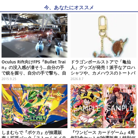
今、あなたにオススメ
Oculus Rift向けFPS『Bullet Trai
ドラゴンボールストアで「亀仙
n』の没入感が凄そう…自分の手
人」グッズが発売！派手なアロハ
で銃を握り、自分の手で撃ち、自
シャツや、カメハウスのトートバ
分の手でリロードする
ッグなど夏らしいアイテムがズラ
2015.9.25
2026.8.7
リ
しまむらで『ポケカ』が抽選販
『ワンピース カードゲーム』4周
売！拡張パック「ストームエメラ
年記念セットが抽選販売！特別デ