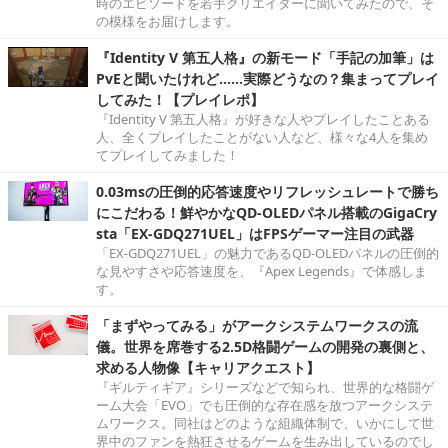
時のエピソードを若手クリエイターに聞いてみたので、そ
の模様をお届けします。
『Identity V 第五人格』の新モード「手記の加筆」は
PvEと聞いたけれど……実際どうなの？集まってプレイ
してみた！【プレイレポ】
『Identity V 第五人格』が好きな人やプレイしたことある
人、全くプレイしたことがない人など、様々な4人を集め
てプレイしてみました！
0.03msの圧倒的応答速度やリフレッシュレートで勝ち
にこだわる！鮮やかなQD-OLEDパネル搭載のGigaCry
sta「EX-GDQ271UEL」はFPSゲーマー注目の武器
「EX-GDQ271UEL」の魅力であるQD-OLEDパネルの圧倒的
な見やすさや応答速度を、『Apex Legends』で体感しま
す。
「まずやってみる」がアークシステムワークスの流
儀。世界を席巻する2.5D格闘ゲームの開発の裏側と、
求める人物像【キャリアクエスト】
『ギルティギア』シリーズなどで知られ、世界的な格闘ゲ
ーム大会「EVO」でも圧倒的な存在感を放つアークシステ
ムワークス。同社はどのような組織体制で、いかにして世
界中のファンを熱狂させるゲームを生み出しているのでし