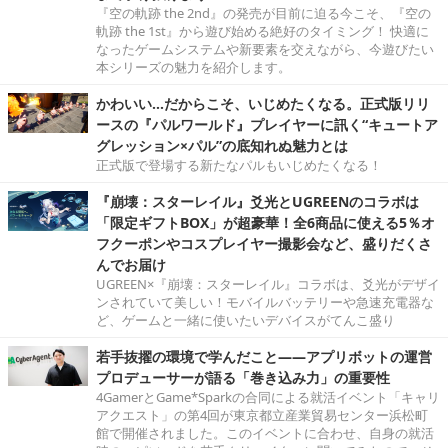
『空の軌跡 the 2nd』の発売が目前に迫る今こそ、『空の
軌跡 the 1st』から遊び始める絶好のタイミング！ 快適に
なったゲームシステムや新要素を交えながら、今遊びたい
本シリーズの魅力を紹介します。
かわいい…だからこそ、いじめたくなる。正式版リリ
ースの『パルワールド』プレイヤーに訊く“キュートア
グレッション×パル”の底知れぬ魅力とは
正式版で登場する新たなパルもいじめたくなる！
『崩壊：スターレイル』爻光とUGREENのコラボは
「限定ギフトBOX」が超豪華！全6商品に使える5％オ
フクーポンやコスプレイヤー撮影会など、盛りだくさ
んでお届け
UGREEN×『崩壊：スターレイル』コラボは、爻光がデザイ
ンされていて美しい！モバイルバッテリーや急速充電器な
ど、ゲームと一緒に使いたいデバイスがてんこ盛り
若手抜擢の環境で学んだこと――アプリボットの運営
プロデューサーが語る「巻き込み力」の重要性
4GamerとGame*Sparkの合同による就活イベント「キャリ
アクエスト」の第4回が東京都立産業貿易センター浜松町
館で開催されました。このイベントに合わせ、自身の就活