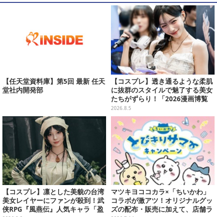
【任天堂資料庫】第5回 最新 任天
【コスプレ】透き通るような柔肌
堂社内開発部
に抜群のスタイルで魅了する美女
たちがずらり！「2026漫画博覧
会」美麗コンパニオンまとめ【画
2026.8.5
像39枚】
【コスプレ】凛とした美貌の台湾
マツキヨココカラ×「ちいかわ」
美女レイヤーにファンが殺到！武
コラボが激アツ！オリジナルグッ
侠RPG『風燕伝』人気キャラ「盈
ズの配布・販売に加えて、店舗ラ