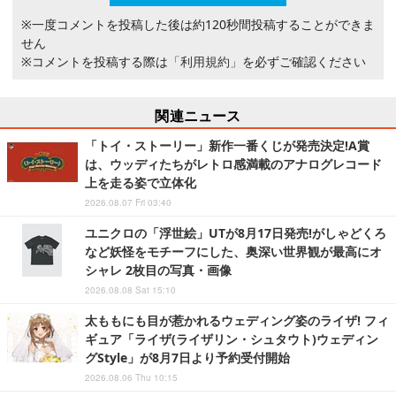
※一度コメントを投稿した後は約120秒間投稿することができま
せん
※コメントを投稿する際は
「利用規約」
を必ずご確認ください
関連ニュース
「トイ・ストーリー」新作一番くじが発売決定!A賞
は、ウッディたちがレトロ感満載のアナログレコード
上を走る姿で立体化
2026.08.07 Fri 03:40
ユニクロの「浮世絵」UTが8月17日発売!がしゃどくろ
など妖怪をモチーフにした、奥深い世界観が最高にオ
シャレ 2枚目の写真・画像
2026.08.08 Sat 15:10
太ももにも目が惹かれるウェディング姿のライザ! フィ
ギュア「ライザ(ライザリン・シュタウト)ウェディン
グStyle」が8月7日より予約受付開始
2026.08.06 Thu 10:15