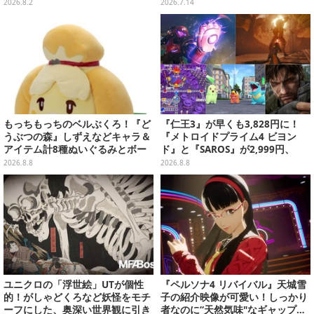
盈」を完璧に再現して会場を沸か
ッピングや”花火打ち上げ”まで盛
2026.8.2
2026.7.14
せる【写真19枚】
り沢山
もっちもっちのベルぶくろ！『ど
『仁王3』が早くも3,828円に！
うぶつの森』しずえなどキャラ＆
『メトロイドプライム4 ビヨン
アイテム計8種ぬいぐるみとボー
ド』と『SAROS』が2,999円、
ルチェーン付きマスコットが発売
『メタルギアソリッド Δ』は2,49
2026.8.8
2026.8.8
9円─ゲオ店舗＆ストアのゲームセ
ールは8月8日から
ユニクロの「浮世絵」UTが個性
『ペルソナ4 リバイバル』天城雪
的！がしゃどくろなど妖怪をモチ
子の紹介映像が可愛い！しっかり
ーフにした、奥深い世界観に引き
者なのに“天然気味"なギャップ…