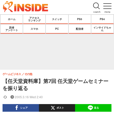
search
menu
アクセス
ホーム
スイッチ
PS5
PS4
ランキング
読者
インサイドちゃ
スマホ
PC
配信者
アンケート
ん
ゲームビジネス
その他
【任天堂資料庫】第7回 任天堂ゲームセミナー
を振り返る
2005.3.16 Wed 2:40
シェア
ポスト
送る