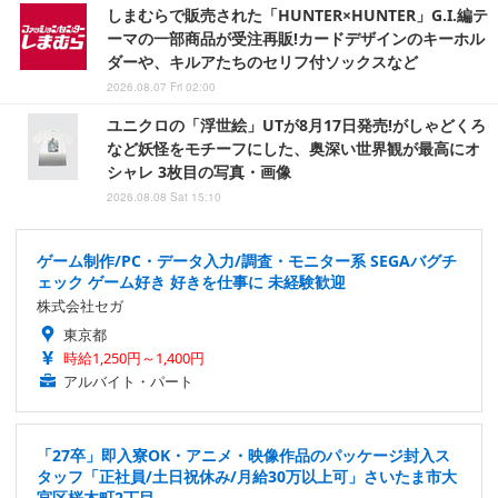
しまむらで販売された「HUNTER×HUNTER」G.I.編テ
ーマの一部商品が受注再販!カードデザインのキーホル
ダーや、キルアたちのセリフ付ソックスなど
2026.08.07 Fri 02:00
ユニクロの「浮世絵」UTが8月17日発売!がしゃどくろ
など妖怪をモチーフにした、奥深い世界観が最高にオ
シャレ 3枚目の写真・画像
2026.08.08 Sat 15:10
ゲーム制作/PC・データ入力/調査・モニター系 SEGAバグチ
ェック ゲーム好き 好きを仕事に 未経験歓迎
株式会社セガ
東京都
時給1,250円～1,400円
アルバイト・パート
「27卒」即入寮OK・アニメ・映像作品のパッケージ封入ス
タッフ「正社員/土日祝休み/月給30万以上可」さいたま市大
宮区桜木町2丁目