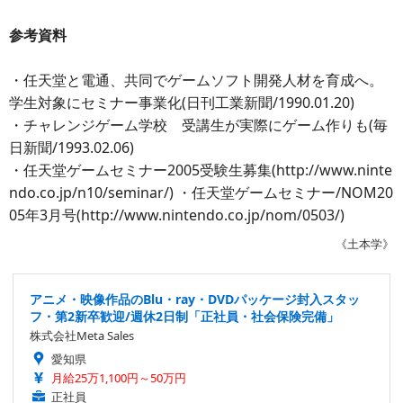
参考資料
・任天堂と電通、共同でゲームソフト開発人材を育成へ。
学生対象にセミナー事業化(日刊工業新聞/1990.01.20)
・チャレンジゲーム学校 受講生が実際にゲーム作りも(毎
日新聞/1993.02.06)
・任天堂ゲームセミナー2005受験生募集(http://www.ninte
ndo.co.jp/n10/seminar/) ・任天堂ゲームセミナー/NOM20
05年3月号(http://www.nintendo.co.jp/nom/0503/)
《土本学》
アニメ・映像作品のBlu・ray・DVDパッケージ封入スタッ
フ・第2新卒歓迎/週休2日制「正社員・社会保険完備」
株式会社Meta Sales
愛知県
月給25万1,100円～50万円
正社員