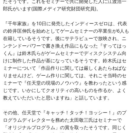
たそうです。これをセミナーで共に開発した人に江渡浩一
郎氏がいます(国際メディア研究財団研究員)。
『千年家族』を10日に発売したインディースゼロは、代表
の鈴井匡伸氏を始めとしてゲームセミナーの卒業生が6人も
在籍しているそうです。後にサテラビューで放映され、ニ
ンテンドーパワーで書き換え作品にもなった『すってはっ
くん』は鈴木氏らがゲームセミナーでディスクシステム向
けに制作した作品が基になっているそうです。鈴木氏はセ
ミナーについて「作品作りに関しては厳しくあたらねばな
りませんけど。ゲーム作りに関しては、それこそ当時のセ
ミナーで『任天堂の現場のノウハウ』を教わったという感
じです。いかにしてクオリティの高いものを作るか、よく
教えていただいたと思いますね」と話しています。
その他、任天堂で『キャッチ！タッチ！ヨッシー！』のプ
ログラムディレクターを務めた太田敬三氏はセミナーで
「オリジナルプログラム」の賞を取ったそうです。同じく