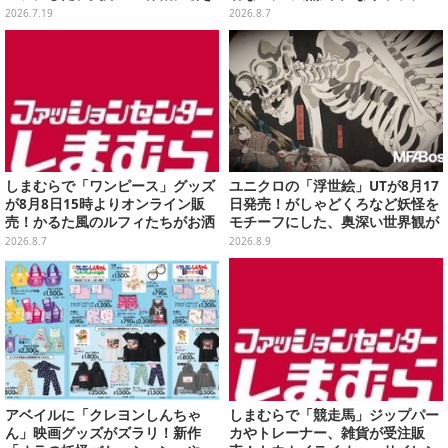
込まれる
幼馴染・千枝に助けられる姿にも
2026.7.19
2026.8.7
注目
しまむらで「ワンピース」グッズ
ユニクロの「浮世絵」UTが8月17
が8月8日15時よりオンライン販
日発売！がしゃどくろなど妖怪を
売！かるた風のルフィたちがお洒
モチーフにした、奥深い世界観が
落なバッグや、チョッパーが可愛
最高にオシャレ
2026.8.7
2026.8.9
いサンダルも
アベイルに「クレヨンしんちゃ
しまむらで「競走馬」ジップパー
ん」映画グッズがズラリ！新作
カやトレーナー、雑貨が受注販