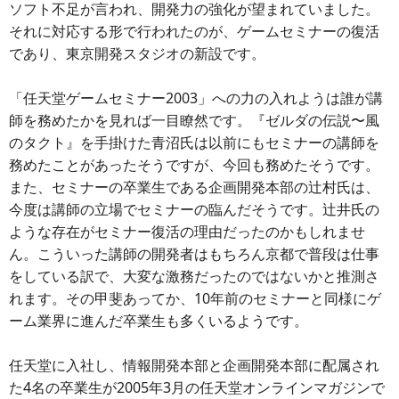
ソフト不足が言われ、開発力の強化が望まれていました。
それに対応する形で行われたのが、ゲームセミナーの復活
であり、東京開発スタジオの新設です。
「任天堂ゲームセミナー2003」への力の入れようは誰が講
師を務めたかを見れば一目瞭然です。『ゼルダの伝説〜風
のタクト』を手掛けた青沼氏は以前にもセミナーの講師を
務めたことがあったそうですが、今回も務めたそうです。
また、セミナーの卒業生である企画開発本部の辻村氏は、
今度は講師の立場でセミナーの臨んだそうです。辻井氏の
ような存在がセミナー復活の理由だったのかもしれませ
ん。こういった講師の開発者はもちろん京都で普段は仕事
をしている訳で、大変な激務だったのではないかと推測さ
れます。その甲斐あってか、10年前のセミナーと同様にゲ
ーム業界に進んだ卒業生も多くいるようです。
任天堂に入社し、情報開発本部と企画開発本部に配属され
た4名の卒業生が2005年3月の任天堂オンラインマガジンで