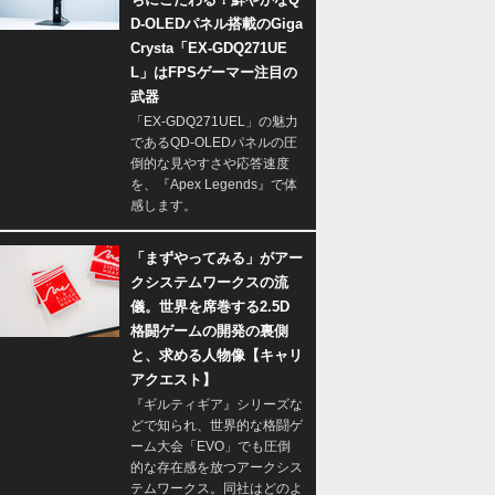
D-OLEDパネル搭載のGiga
Crysta「EX-GDQ271UE
L」はFPSゲーマー注目の
武器
「EX-GDQ271UEL」の魅力
であるQD-OLEDパネルの圧
倒的な見やすさや応答速度
を、『Apex Legends』で体
感します。
「まずやってみる」がアー
クシステムワークスの流
儀。世界を席巻する2.5D
格闘ゲームの開発の裏側
と、求める人物像【キャリ
アクエスト】
『ギルティギア』シリーズな
どで知られ、世界的な格闘ゲ
ーム大会「EVO」でも圧倒
的な存在感を放つアークシス
テムワークス。同社はどのよ