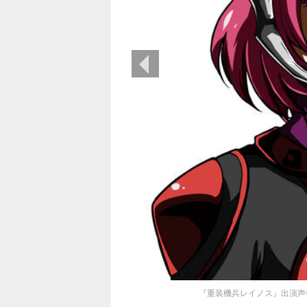
前の画像
『重装機兵レイノス』出演声