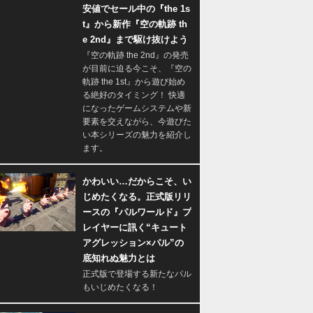
安値でセール中の『the 1s
t』から新作『空の軌跡 th
e 2nd』まで駆け抜けよう
『空の軌跡 the 2nd』の発売
が目前に迫る今こそ、『空の
軌跡 the 1st』から遊び始め
る絶好のタイミング！ 快適
になったゲームシステムや新
要素を交えながら、今遊びた
い本シリーズの魅力を紹介し
ます。
かわいい…だからこそ、い
じめたくなる。正式版リリ
ースの『パルワールド』プ
レイヤーに訊く“キュート
アグレッション×パル”の
底知れぬ魅力とは
正式版で登場する新たなパル
もいじめたくなる！