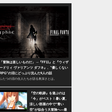
「冒険は楽しいものだ」 ─『FF11』と『ウィザ
ードリィ ヴァリアンツ ダフネ』、"優しくない
RPG"の沼にどっぷり沈んだ4人の話
ふたつの沼の住人たちが語る奥深さとは。
『空の軌跡』を遊ぶのは
「今」がベスト！暑い夏、
涼しい部屋の中で“青い
空”が似合う大冒険へ―最