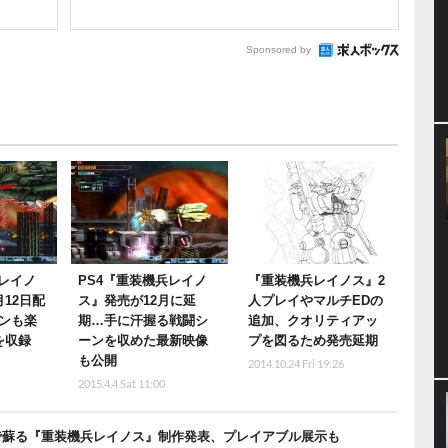
Sponsored by
兵レイノ
PS4『重装機兵レイノ
『重装機兵レイノス』2
12日配
ス』発売が12月に延
人プレイやマルチEDの
ンも楽
期…手に汗握る戦闘シ
追加、クオリティアッ
を収録
ーンを収めた最新映像
プを図るため発売延期
も公開
2014.10.24 Fri 19:26
2015.4.4 Sat 11:00
PS4で蘇る『重装機兵レイノス』制作発表、プレイアブル展示も