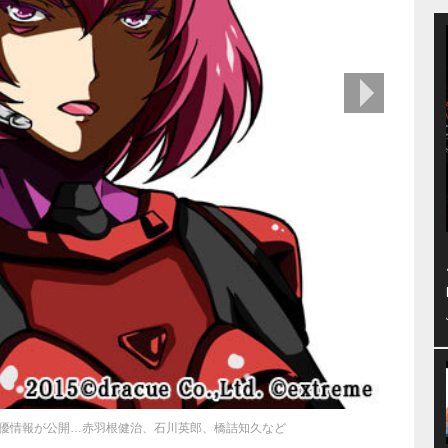
次の画像
優情報が公開…赤羽根健治、石川英郎、橋詰知久など