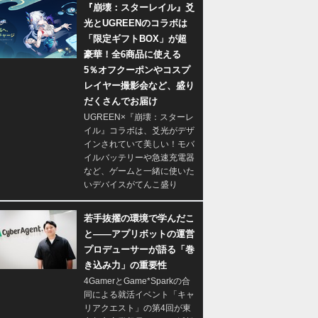
『崩壊：スターレイル』爻
光とUGREENのコラボは
「限定ギフトBOX」が超
豪華！全6商品に使える
5％オフクーポンやコスプ
レイヤー撮影会など、盛り
だくさんでお届け
UGREEN×『崩壊：スターレ
イル』コラボは、爻光がデザ
インされていて美しい！モバ
イルバッテリーや急速充電器
など、ゲームと一緒に使いた
いデバイスがてんこ盛り
若手抜擢の環境で学んだこ
と――アプリボットの運営
プロデューサーが語る「巻
き込み力」の重要性
4GamerとGame*Sparkの合
同による就活イベント「キャ
リアクエスト」の第4回が東