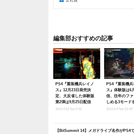
正社員
編集部おすすめの記事
PS4『重装機兵レイノ
PS4『重装機
ス』12月23日発売決
ス』体験版は6月
定、大反省した体験版
信、往年のファ
第2弾は9月25日配信
しめる3モード
2015.9.22 Tue 0:32
2015.6.9 Tue 21:49
【BitSummit 14】メガドライブ名作が