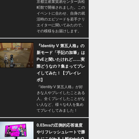
京都立産業貿易センター浜松
町館で開催されました。この
イベントに合わせ、自身の就
活時のエピソードを若手クリ
エイターに聞いてみたので、
その模様をお届けします。
『Identity V 第五人格』の
新モード「手記の加筆」は
PvEと聞いたけれど……実
際どうなの？集まってプレ
イしてみた！【プレイレ
ポ】
『Identity V 第五人格』が好
きな人やプレイしたことある
人、全くプレイしたことがな
い人など、様々な4人を集め
てプレイしてみました！
0.03msの圧倒的応答速度
やリフレッシュレートで勝
ちにこだわる！鮮やかなQ