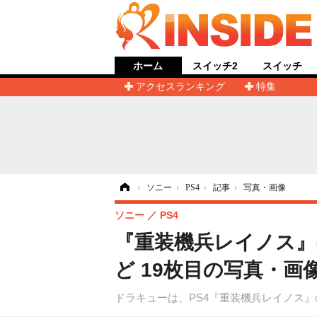
ホーム
スイッチ2
スイッチ
アクセスランキング
特集
ホーム
›
ソニー
›
PS4
›
記事
›
写真・画像
ソニー
PS4
『重装機兵レイノス』
ど 19枚目の写真・画
ドラキューは、PS4『重装機兵レイノス