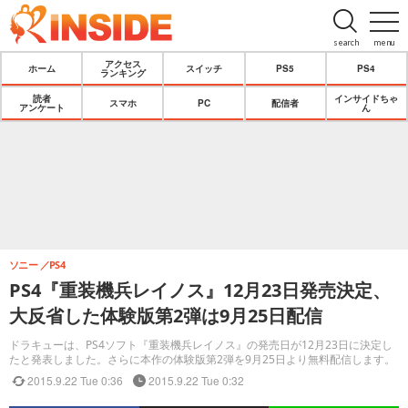
search
menu
アクセス
ホーム
スイッチ
PS5
PS4
ランキング
読者
インサイドちゃ
スマホ
PC
配信者
アンケート
ん
ソニー
PS4
PS4『重装機兵レイノス』12月23日発売決定、
大反省した体験版第2弾は9月25日配信
ドラキューは、PS4ソフト『重装機兵レイノス』の発売日が12月23日に決定し
たと発表しました。さらに本作の体験版第2弾を9月25日より無料配信します。
2015.9.22 Tue 0:36
2015.9.22 Tue 0:32