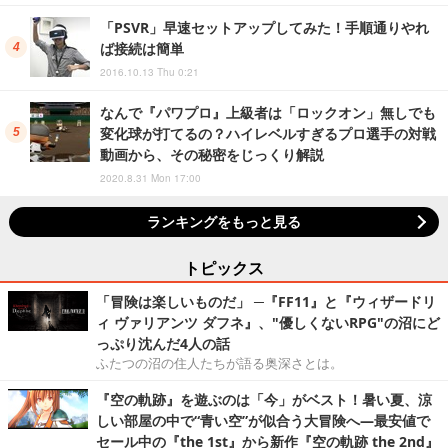
「PSVR」早速セットアップしてみた！手順通りやれ
ば接続は簡単
2016.10.13 Thu 0:21
なんで『パワプロ』上級者は「ロックオン」無しでも
変化球が打てるの？ハイレベルすぎるプロ選手の対戦
動画から、その秘密をじっくり解説
2020.8.31 Mon 17:00
ランキングをもっと見る
トピックス
「冒険は楽しいものだ」 ─『FF11』と『ウィザードリ
ィ ヴァリアンツ ダフネ』、"優しくないRPG"の沼にど
っぷり沈んだ4人の話
ふたつの沼の住人たちが語る奥深さとは。
『空の軌跡』を遊ぶのは「今」がベスト！暑い夏、涼
しい部屋の中で“青い空”が似合う大冒険へ―最安値で
セール中の『the 1st』から新作『空の軌跡 the 2nd』