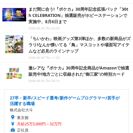
まだ間に合う!『ポケカ』30周年記念拡張パック「30t
h CELEBRATION」抽選販売がホビーステーションで
実施中、8月6日まで
2026.08.06 Thu 03:00
「ちいかわ」映画グッズ第3弾ほか、多数の新商品がズ
ラリ!なんか懐いてる「鳥」マスコットや場面写アイテ
ムなど必見のラインナップ
2026.08.06 Thu 11:25
激レアな『ポケカ』30周年記念商品がAmazonで抽選
販売中!地方ごとに収録された“御三家”の特別カード
2026.08.06 Thu 05:15
27卒・新卒/スピード選考/新作ゲームプログラマー/若手が
活躍する職場
株式会社大斗
東京都
月給25万5,000円～32万円
正社員