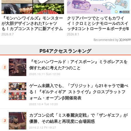
『モンハンワイルズ』モンスター
クリアパーツでとってもカワイ
が大胆デザインされたTシャツ
イ！クロミとシナモロールのスイ
も！カプコンストアに新アイテム
ッチ2コントローラー＆ポーチが8
が続々登場
月から順次発売
2026.8.7
2026.8.1
Recommended by
PS4アクセスランキング
『モンハンワールド：アイスボーン』ミラボレアスを
倒すために考えた7つのこと
2020.10.11 Sun 12:00
ゲーム未購入でも、「ブリジット」ら21キャラで遊べ
る！『ギルティギア ストライヴ』クロスプラットフ
ォーム・オープンβ開催発表
2022.10.4 Tue 10:20
カプコン公式「ミス春麗決定戦」で「ザンギエフ」が
優勝、その結果と再現度に会場困惑
2016.2.12 Fri 19:27