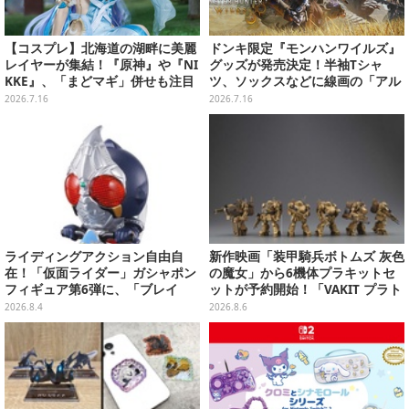
【コスプレ】北海道の湖畔に美麗
ドンキ限定『モンハンワイルズ』
レイヤーが集結！『原神』や『NI
グッズが発売決定！半袖Tシャ
KKE』、「まどマギ」併せも注目
ツ、ソックスなどに線画の「アル
の美女たち11選【写真51枚】
シュベルド」「リオレウス」ら11
2026.7.16
2026.7.16
体をデザイン
ライディングアクション自由自
新作映画「装甲騎兵ボトムズ 灰色
在！「仮面ライダー」ガシャポン
の魔女」から6機体プラキットセ
フィギュア第6弾に、「ブレイ
ットが予約開始！「VAKIT プラト
ド」「フォーゼ」など全4種
ーン」第1弾、各部関節可動仕様
2026.8.4
2026.8.6