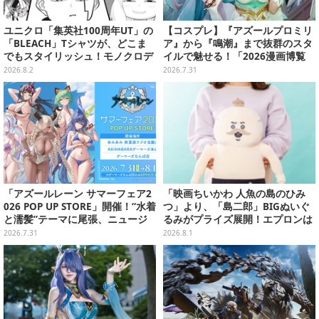
ユニクロ「集英社100周年UT」の
【コスプレ】『アズールプロミリ
「BLEACH」Tシャツが、どこま
ア』から『鳴潮』まで抜群のスタ
でもスタイリッシュ！モノクロデ
イルで魅せる！「2026漫画博覧
ザインもクール
会」百花繚乱の台湾美女12選【写
2026.8.2
2026.7.31
真37枚】
「アズールレーン サマーフェア2
「映画ちいかわ 人魚の島のひみ
026 POP UP STORE」開催！“水着
つ」より、「島二郎」BIGぬいぐ
と濡髪”テーマに尾張、ニュージ
るみがプライズ展開！エプロンは
ャージーなど新規描き下ろしイラ
ポケット付き
2026.7.31
2026.8.1
ストグッズ販売