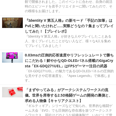
館で開催されました。このイベントに合わせ、自身の就活
時のエピソードを若手クリエイターに聞いてみたので、そ
の模様をお届けします。
『Identity V 第五人格』の新モード「手記の加筆」は
PvEと聞いたけれど……実際どうなの？集まってプレイ
してみた！【プレイレポ】
『Identity V 第五人格』が好きな人やプレイしたことある
人、全くプレイしたことがない人など、様々な4人を集め
てプレイしてみました！
0.03msの圧倒的応答速度やリフレッシュレートで勝ち
にこだわる！鮮やかなQD-OLEDパネル搭載のGigaCry
sta「EX-GDQ271UEL」はFPSゲーマー注目の武器
「EX-GDQ271UEL」の魅力であるQD-OLEDパネルの圧倒的
な見やすさや応答速度を、『Apex Legends』で体感しま
す。
「まずやってみる」がアークシステムワークスの流
儀。世界を席巻する2.5D格闘ゲームの開発の裏側と、
求める人物像【キャリアクエスト】
『ギルティギア』シリーズなどで知られ、世界的な格闘ゲ
ーム大会「EVO」でも圧倒的な存在感を放つアークシステ
ムワークス。同社はどのような組織体制で、いかにして世