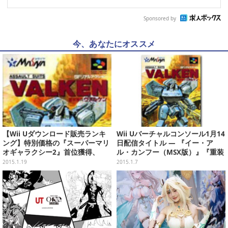
Sponsored by
今、あなたにオススメ
【Wii Uダウンロード販売ランキ
Wii Uバーチャルコンソール1月14
ング】特別価格の『スーパーマリ
日配信タイトル ― 『イー・ア
オギャラクシー2』首位獲得、
ル・カンフー（MSX版）』『重装
『重装機兵ヴァルケン』13位ラン
機兵ヴァルケン』『最後の忍道』
2015.1.19
2015.1.7
クイン(1/19)
『超魔界村 R』の4本