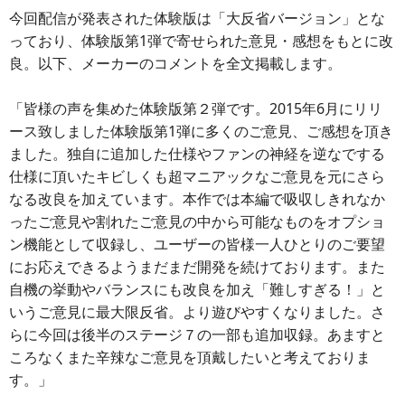
今回配信が発表された体験版は「大反省バージョン」とな
っており、体験版第1弾で寄せられた意見・感想をもとに改
良。以下、メーカーのコメントを全文掲載します。
「皆様の声を集めた体験版第２弾です。2015年6月にリリ
ース致しました体験版第1弾に多くのご意見、ご感想を頂き
ました。独自に追加した仕様やファンの神経を逆なでする
仕様に頂いたキビしくも超マニアックなご意見を元にさら
なる改良を加えています。本作では本編で吸収しきれなか
ったご意見や割れたご意見の中から可能なものをオプショ
ン機能として収録し、ユーザーの皆様一人ひとりのご要望
にお応えできるようまだまだ開発を続けております。また
自機の挙動やバランスにも改良を加え「難しすぎる！」と
いうご意見に最大限反省。より遊びやすくなりました。さ
らに今回は後半のステージ７の一部も追加収録。あますと
ころなくまた辛辣なご意見を頂戴したいと考えておりま
す。」