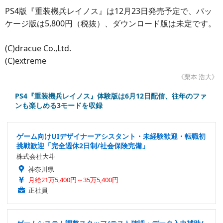
PS4版『重装機兵レイノス』は12月23日発売予定で、パッ
ケージ版は5,800円（税抜）、ダウンロード版は未定です。
(C)dracue Co.,Ltd.
(C)extreme
《栗本 浩大》
PS4『重装機兵レイノス』体験版は6月12日配信、往年のファ
ンも楽しめる3モードを収録
ゲーム向けUIデザイナーアシスタント・未経験歓迎・転職初
挑戦歓迎「完全週休2日制/社会保険完備」
株式会社大斗
神奈川県
月給21万5,400円～35万5,400円
正社員