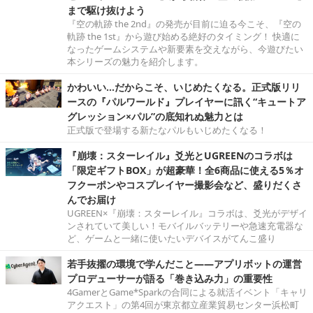
まで駆け抜けよう
『空の軌跡 the 2nd』の発売が目前に迫る今こそ、『空の
軌跡 the 1st』から遊び始める絶好のタイミング！ 快適に
なったゲームシステムや新要素を交えながら、今遊びたい
本シリーズの魅力を紹介します。
かわいい…だからこそ、いじめたくなる。正式版リリ
ースの『パルワールド』プレイヤーに訊く“キュートア
グレッション×パル”の底知れぬ魅力とは
正式版で登場する新たなパルもいじめたくなる！
『崩壊：スターレイル』爻光とUGREENのコラボは
「限定ギフトBOX」が超豪華！全6商品に使える5％オ
フクーポンやコスプレイヤー撮影会など、盛りだくさ
んでお届け
UGREEN×『崩壊：スターレイル』コラボは、爻光がデザイ
ンされていて美しい！モバイルバッテリーや急速充電器な
ど、ゲームと一緒に使いたいデバイスがてんこ盛り
若手抜擢の環境で学んだこと――アプリボットの運営
プロデューサーが語る「巻き込み力」の重要性
4GamerとGame*Sparkの合同による就活イベント「キャリ
アクエスト」の第4回が東京都立産業貿易センター浜松町