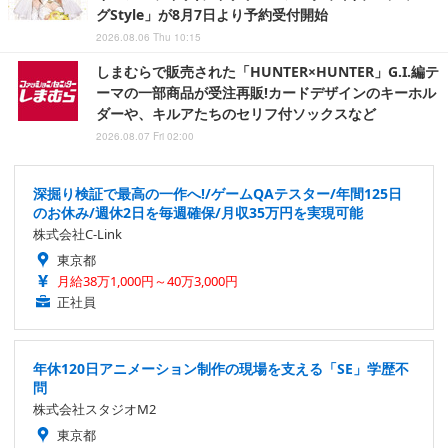
グStyle」が8月7日より予約受付開始
2026.08.06 Thu 10:15
しまむらで販売された「HUNTER×HUNTER」G.I.編テ
ーマの一部商品が受注再販!カードデザインのキーホル
ダーや、キルアたちのセリフ付ソックスなど
2026.08.07 Fri 02:00
深掘り検証で最高の一作へ!/ゲームQAテスター/年間125日
のお休み/週休2日を毎週確保/月収35万円を実現可能
株式会社C-Link
東京都
月給38万1,000円～40万3,000円
正社員
年休120日アニメーション制作の現場を支える「SE」学歴不
問
株式会社スタジオM2
東京都