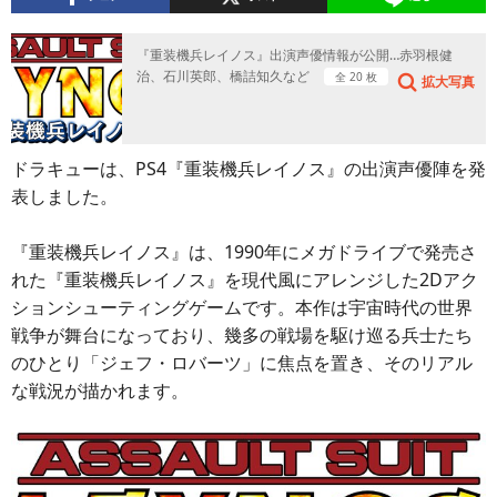
『重装機兵レイノス』出演声優情報が公開…赤羽根健
治、石川英郎、橋詰知久など
全 20 枚
拡大写真
ドラキューは、PS4『重装機兵レイノス』の出演声優陣を発
表しました。
『重装機兵レイノス』は、1990年にメガドライブで発売さ
れた『重装機兵レイノス』を現代風にアレンジした2Dアク
ションシューティングゲームです。本作は宇宙時代の世界
戦争が舞台になっており、幾多の戦場を駆け巡る兵士たち
のひとり「ジェフ・ロバーツ」に焦点を置き、そのリアル
な戦況が描かれます。