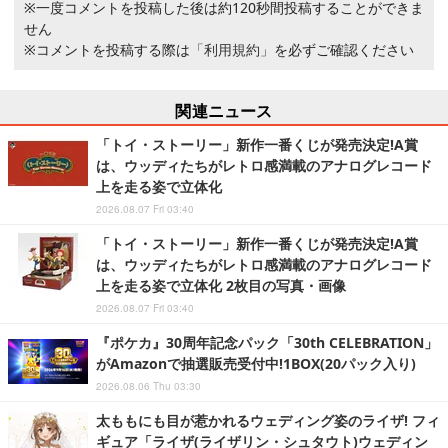
※一度コメントを投稿した後は約120秒間投稿することができま
せん
※コメントを投稿する際は
「利用規約」
を必ずご確認ください
関連ニュース
「トイ・ストーリー」新作一番くじが発売決定!A賞
は、ウッディたちがレトロ感満載のアナログレコード
上を走る姿で立体化
2026.08.07 Fri 03:40
「トイ・ストーリー」新作一番くじが発売決定!A賞
は、ウッディたちがレトロ感満載のアナログレコード
上を走る姿で立体化 2枚目の写真・画像
2026.08.07 Fri 03:40
『ポケカ』30周年記念パック「30th CELEBRATION」
がAmazonで抽選販売受付中!1BOX(20パック入り)
2026.08.06 Thu 03:30
太ももにも目が惹かれるウェディング姿のライザ! フィ
ギュア「ライザ(ライザリン・シュタウト)ウェディン