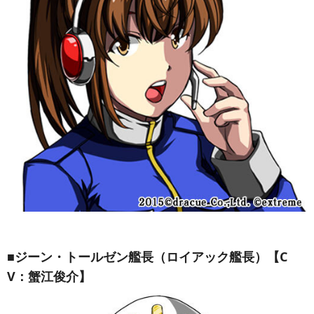
■ジーン・トールゼン艦長（ロイアック艦長）【C
V：蟹江俊介】