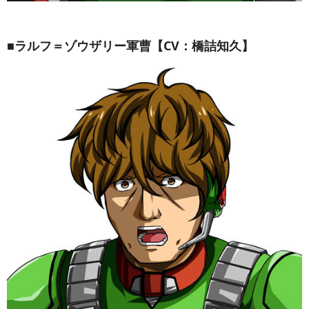
■ラルフ＝ゾウザリー軍曹【CV：橋詰知久】