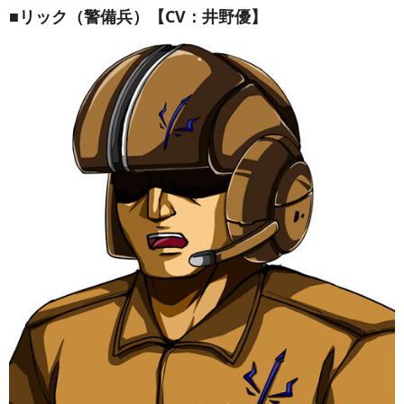
■リック（警備兵）【CV：井野優】