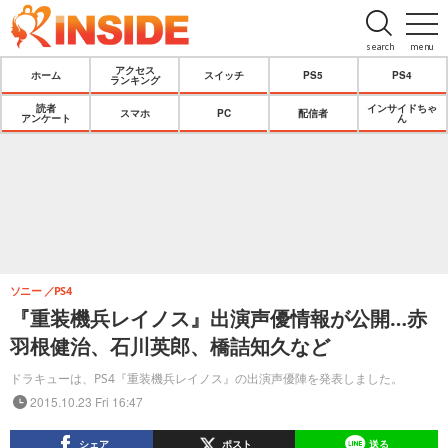
search
menu
アクセス
ホーム
スイッチ
PS5
PS4
ランキング
読者
インサイドちゃ
スマホ
PC
配信者
アンケート
ん
ソニー
PS4
『重装機兵レイノス』出演声優情報が公開…赤
羽根健治、石川英郎、橋詰知久など
ドラキューは、PS4『重装機兵レイノス』の出演声優陣を発表しました。
2015.10.23 Fri 16:47
シェア
ポスト
送る