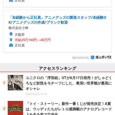
正社員
「未経験から正社員」アニメグッズの製造スタッフ/未経験O
K/アニメグッズの作成/ブランク歓迎
株式会社小林
大阪府
月給29万100円～40万円
正社員
Sponsored by
アクセスランキング
ユニクロの「浮世絵」UTが8月17日発売！がしゃどく
ろなど妖怪をモチーフにした、奥深い世界観が最高に
オシャレ
2026.8.9(日) 0:10
「トイ・ストーリー」新作一番くじが発売決定！A賞
は、ウッディたちがレトロ感満載のアナログレコード
上を走る姿で立体化