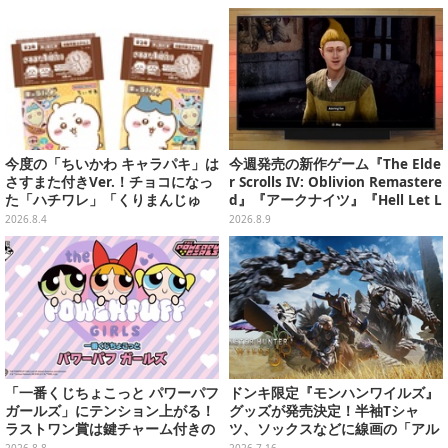
の“はねる”も
今度の「ちいかわ キャラパキ」は
今週発売の新作ゲーム『The Elde
さすまた付きVer.！チョコになっ
r Scrolls IV: Oblivion Remastere
た「ハチワレ」「くりまんじゅ
d』『アークナイツ』『Hell Let L
う」たちも可愛い全8種
oose: Vietnam』他
2026.8.4
2026.8.9
「一番くじちょこっと パワーパフ
ドンキ限定『モンハンワイルズ』
ガールズ」にテンション上がる！
グッズが発売決定！半袖Tシャ
ラストワン賞は鍵チャーム付きの
ツ、ソックスなどに線画の「アル
シール帳スペシャルセット
シュベルド」「リオレウス」ら11