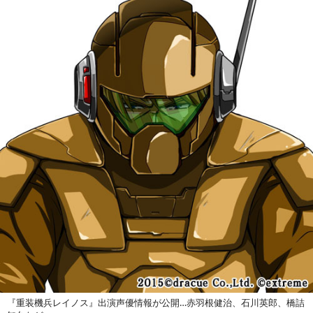
『重装機兵レイノス』出演声優情報が公開…赤羽根健治、石川英郎、橋詰