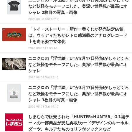
など妖怪をモチーフにした、奥深い世界観が最高にオ
シャレ 2枚目の写真・画像
2026.08.08 Sat 15:10
「トイ・ストーリー」新作一番くじが発売決定!A賞
は、ウッディたちがレトロ感満載のアナログレコード
上を走る姿で立体化
2026.08.07 Fri 03:40
ユニクロの「浮世絵」UTが8月17日発売!がしゃどくろ
など妖怪をモチーフにした、奥深い世界観が最高にオ
シャレ
2026.08.08 Sat 15:10
ユニクロの「浮世絵」UTが8月17日発売!がしゃどくろ
など妖怪をモチーフにした、奥深い世界観が最高にオ
シャレ 3枚目の写真・画像
2026.08.08 Sat 15:10
しまむらで販売された「HUNTER×HUNTER」G.I.編テ
ーマの一部商品が受注再販!カードデザインのキーホル
ダーや、キルアたちのセリフ付ソックスなど