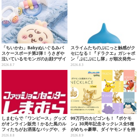
「ちいかわ」Babyぬいぐるみパ
スライムたちのぷにっと触感がク
スケースポーチ第2弾！うさぎや
セになる！『ドラクエ』ガシャポ
泣いているモモンガのお顔デザイ
ン「ぷにぷにし隊」が順次発売―
ン全4種が8月下旬プライズ展開
全4種ではぐれメタルは固め
2026.8.7
2026.8.3
しまむらで「ワンピース」グッズ
99万円のカビゴンも！『ポケモ
がオンライン販売！かるた風のル
ン』30周年記念ネックレス全5種
フィたちがお洒落なバッグや、チ
がめちゃ豪華、ダイヤモンドを持
ョッパーが可愛いサンダルも
ったピカチュウやコイキング
2026.8.8
2026.8.9