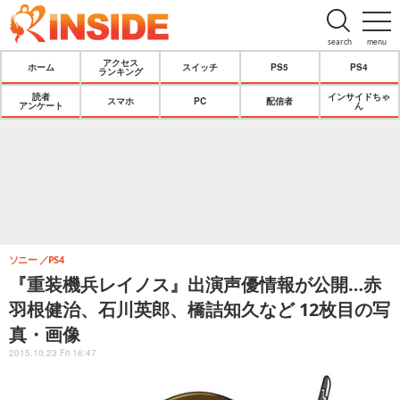
search
menu
アクセス
ホーム
スイッチ
PS5
PS4
ランキング
読者
インサイドちゃ
スマホ
PC
配信者
アンケート
ん
ソニー
PS4
『重装機兵レイノス』出演声優情報が公開…赤
羽根健治、石川英郎、橋詰知久など 12枚目の写
真・画像
2015.10.23 Fri 16:47