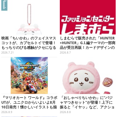
映画「ちいかわ」のフェイスマス
しまむらで販売された「HUNTER
コットが、カプセルトイで登場！
×HUNTER」G.I.編テーマの一部商
もっちりのびる感触がクセになる
品が受注再販！カードデザインの
ハチワレ、セイレーンなど全5種
キーホルダーや、キルアたちのセ
2026.7.21
2026.8.7
リフ付ソックスなど
『マリオカート ワールド』コラボ
「おしゃべりちいかわ」に“パジ
UTが、ユニクロからいよいよ8月
ャマつきセット”が登場！上下に
10日発売！懐かしいイラストも揃
振ると「イヤッ」など、アクショ
えた全12種類
ンに応じて喋ってくれる
2026.8.9
2026.8.8