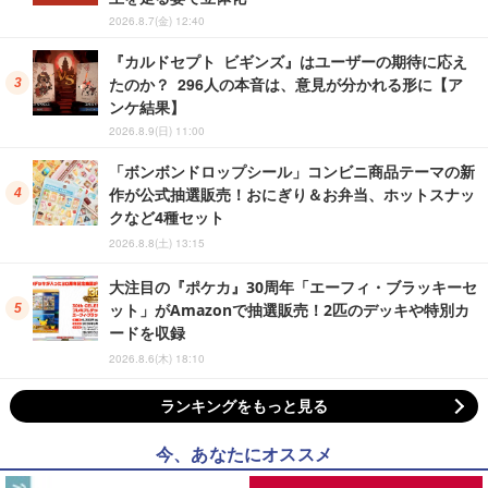
2026.8.7(金) 12:40
『カルドセプト ビギンズ』はユーザーの期待に応え
たのか？ 296人の本音は、意見が分かれる形に【ア
ンケ結果】
2026.8.9(日) 11:00
「ボンボンドロップシール」コンビニ商品テーマの新
作が公式抽選販売！おにぎり＆お弁当、ホットスナッ
クなど4種セット
2026.8.8(土) 13:15
大注目の『ポケカ』30周年「エーフィ・ブラッキーセ
ット」がAmazonで抽選販売！2匹のデッキや特別カ
ードを収録
2026.8.6(木) 18:10
ランキングをもっと見る
今、あなたにオススメ