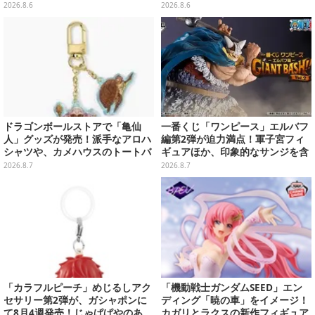
売
貯金箱としてプライズ展開
2026.8.6
2026.8.6
ドラゴンボールストアで「亀仙
一番くじ「ワンピース」エルバフ
人」グッズが発売！派手なアロハ
編第2弾が迫力満点！軍子宮フィ
シャツや、カメハウスのトートバ
ギュアほか、印象的なサンジを含
ッグなど夏らしいアイテムがズラ
む“手配書”ポスターなどにも注目
2026.8.7
2026.8.7
リ
「カラフルピーチ」めじるしアク
「機動戦士ガンダムSEED」エン
セサリー第2弾が、ガシャポンに
ディング「暁の車」をイメージ！
て8月4週発売！じゃぱぱやのあ、
カガリとラクスの新作フィギュア