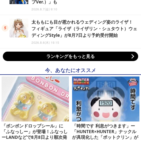
ブVer.）」も
2026.8.7(金) 9:10
太ももにも目が惹かれるウェディング姿のライザ！
フィギュア「ライザ（ライザリン・シュタウト）ウェ
ディングStyle」が8月7日より予約受付開始
2026.8.6(木) 19:15
ランキングをもっと見る
今、あなたにオススメ
「ボンボンドロップシール」に
「時間です 利息がつきます」ー
「ふなっしー」が登場！ふなっし
「HUNTER×HUNTER」ナックル
ーLANDなどで8月8日より順次発
が具現化した「ポットクリン」が