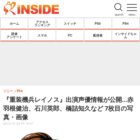
search
menu
アクセス
ホーム
スイッチ
PS5
PS4
ランキング
読者
インサイドちゃ
スマホ
PC
配信者
アンケート
ん
ソニー
PS4
『重装機兵レイノス』出演声優情報が公開…赤
羽根健治、石川英郎、橋詰知久など 7枚目の写
真・画像
2015.10.23 Fri 16:47