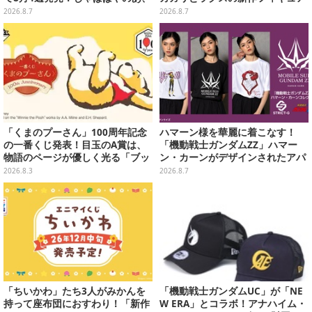
シヴァたちメンバー11名分ライン
がプライズに
2026.8.7
2026.8.7
ナップ
「くまのプーさん」100周年記念
ハマーン様を華麗に着こなす！
の一番くじ発表！目玉のA賞は、
「機動戦士ガンダムZZ」ハマー
物語のページが優しく光る「ブッ
ン・カーンがデザインされたアパ
クシェイプドライト」
レルが販売
2026.8.3
2026.8.7
「ちいかわ」たち3人がみかんを
「機動戦士ガンダムUC」が「NE
持って座布団におすわり！「新作
W ERA」とコラボ！アナハイム・