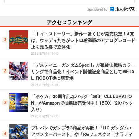
Sponsored by
アクセスランキング
「トイ・ストーリー」新作一番くじが発売決定！A賞
は、ウッディたちがレトロ感満載のアナログレコード
上を走る姿で立体化
2026.8.7(金) 12:40
「デスティニーガンダムSpecII」が最終決戦時カラー
リングで商品化！イベント開催記念商品としてMETA
L ROBOT魂に新登場
2026.8.7(金) 15:15
『ポケカ』30周年記念パック「30th CELEBRATIO
N」がAmazonで抽選販売受付中！1BOX（20パック
入り）
2026.8.6(木) 12:30
プレバンでガンプラ3商品が再販！「HG ガンダムエ
アマスターバースト」や「RGフェネクス（ナラティ