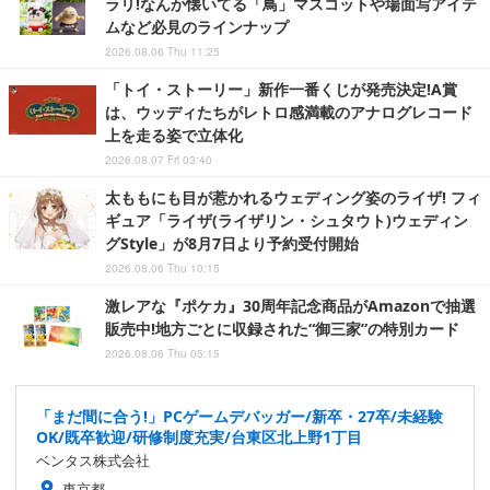
ラリ!なんか懐いてる「鳥」マスコットや場面写アイテ
ムなど必見のラインナップ
2026.08.06 Thu 11:25
「トイ・ストーリー」新作一番くじが発売決定!A賞
は、ウッディたちがレトロ感満載のアナログレコード
上を走る姿で立体化
2026.08.07 Fri 03:40
太ももにも目が惹かれるウェディング姿のライザ! フィ
ギュア「ライザ(ライザリン・シュタウト)ウェディン
グStyle」が8月7日より予約受付開始
2026.08.06 Thu 10:15
激レアな『ポケカ』30周年記念商品がAmazonで抽選
販売中!地方ごとに収録された“御三家”の特別カード
2026.08.06 Thu 05:15
「まだ間に合う!」PCゲームデバッガー/新卒・27卒/未経験
OK/既卒歓迎/研修制度充実/台東区北上野1丁目
ベンタス株式会社
東京都