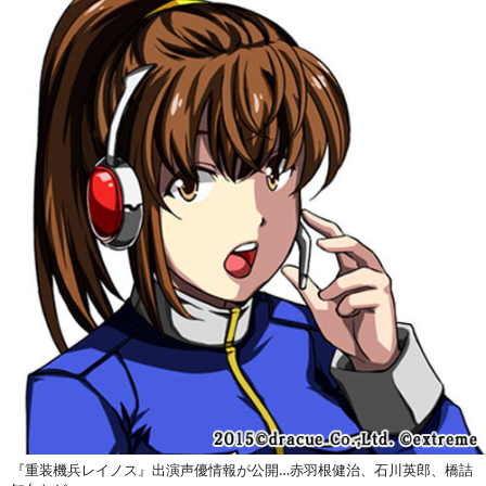
『重装機兵レイノス』出演声優情報が公開…赤羽根健治、石川英郎、橋詰