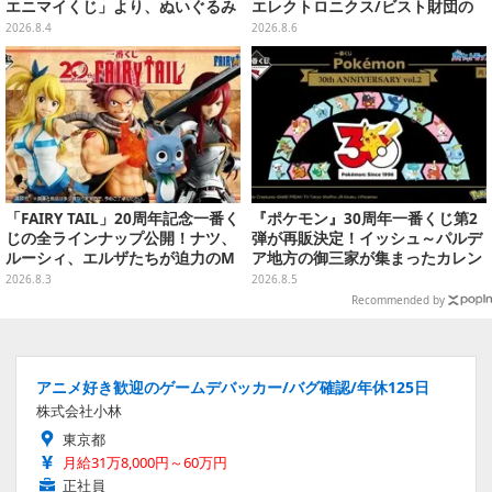
エニマイくじ」より、ぬいぐるみ
エレクトロニクス/ビスト財団の
画像が初公開
キャップが予約開始
2026.8.4
2026.8.6
「FAIRY TAIL」20周年記念一番く
『ポケモン』30周年一番くじ第2
じの全ラインナップ公開！ナツ、
弾が再販決定！イッシュ～パルデ
ルーシィ、エルザたちが迫力のM
ア地方の御三家が集まったカレン
ASTERLISEで初登場
ダー、ぬいぐるみなど記念グッズ
2026.8.3
2026.8.5
盛りだくさん
Recommended by
アニメ好き歓迎のゲームデバッカー/バグ確認/年休125日
株式会社小林
東京都
月給31万8,000円～60万円
正社員