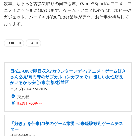
数年。ちょっと古参気取りの何でも屋。Game*Sparkやアニメ！ア
ニメ！にもたまに顔が出ます。ゲーム・アニメ以外では、ホビーや
ガジェット、バーチャルYouTuber業界が専門。お仕事お待ちして
おります。
URL
X
日払いOKで即日収入/カウンターレディ/アニメ・ゲーム好き
さん必見!高円寺のサブカルコンカフェです 優しい女性店長
がいるから安心/東京都/杉並区
コスプレ BAR SIRIUS
東京都
時給1,700円～
「好き」を仕事に!夢のゲーム業界へ!未経験歓迎ゲームテス
ター
株式会社Reve