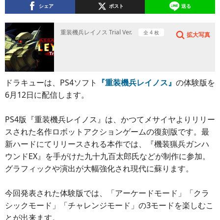
シェア
ポスト
送る
重装機兵レイノス Trial Ver.
全 4 枚
拡大写真
ドラキューは、PS4ソフト
『重装機兵レイノス』
の体験版を
6月12日に配信します。
PS4版『重装機兵レイノス』は、かつてメサイヤよりリリー
スされた名作ロボットアクションゲームの復刻版です。最
新ハードにてリリースされる本作では、『機装猟兵ガンハ
ウンドEX』を手がけた九十九百太郎氏などが制作に参加。
グラフィックや演出が大幅強化され現代に蘇ります。
今回発表された体験版では、「アーケードモード」「クラ
シックモード」「チャレンジモード」の3モードを楽しむこ
とが出来ます。