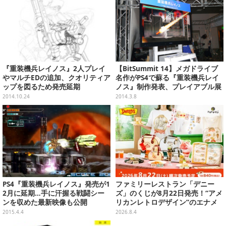
『重装機兵レイノス』2人プレイ
【BitSummit 14】メガドライブ
やマルチEDの追加、クオリティア
名作がPS4で蘇る『重装機兵レイ
ップを図るため発売延期
ノス』制作発表、プレイアブル展
示も
2014.10.24
2014.3.8
PS4『重装機兵レイノス』発売が1
ファミリーレストラン「デニー
2月に延期…手に汗握る戦闘シー
ズ」のくじが8月22日発売！“アメ
ンを収めた最新映像も公開
リカンレトロデザイン”のエナメ
ルバッグやTシャツなど、日常使
2015.4.4
2026.8.4
いできるグッズを用意