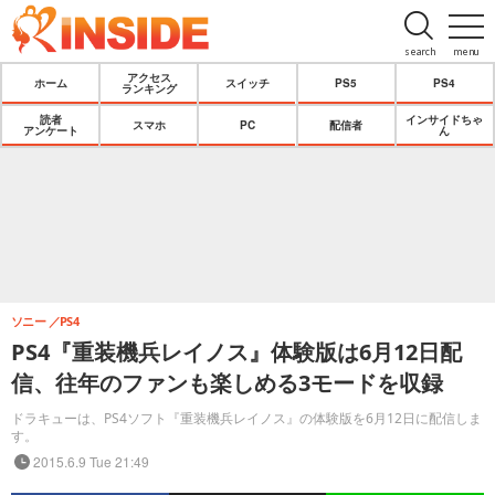
search
menu
アクセス
ホーム
スイッチ
PS5
PS4
ランキング
読者
インサイドちゃ
スマホ
PC
配信者
アンケート
ん
ソニー
PS4
PS4『重装機兵レイノス』体験版は6月12日配
信、往年のファンも楽しめる3モードを収録
ドラキューは、PS4ソフト『重装機兵レイノス』の体験版を6月12日に配信しま
す。
2015.6.9 Tue 21:49