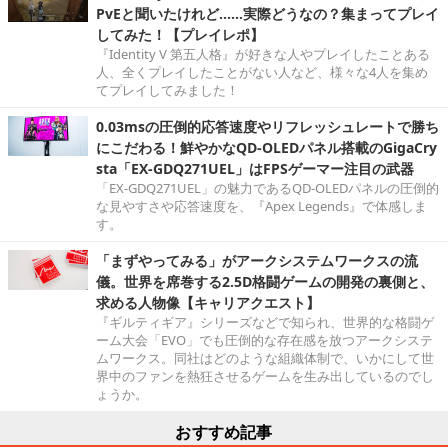
PvEと聞いたけれど……実際どうなの？集まってプレイ
してみた！【プレイレポ】
『Identity V 第五人格』が好きな人やプレイしたことある
人、全くプレイしたことがない人など、様々な4人を集め
てプレイしてみました！
0.03msの圧倒的応答速度やリフレッシュレートで勝ち
にこだわる！鮮やかなQD-OLEDパネル搭載のGigaCry
sta「EX-GDQ271UEL」はFPSゲーマー注目の武器
「EX-GDQ271UEL」の魅力であるQD-OLEDパネルの圧倒的
な見やすさや応答速度を、『Apex Legends』で体感しま
す。
「まずやってみる」がアークシステムワークスの流
儀。世界を席巻する2.5D格闘ゲームの開発の裏側と、
求める人物像【キャリアクエスト】
『ギルティギア』シリーズなどで知られ、世界的な格闘ゲ
ーム大会「EVO」でも圧倒的な存在感を放つアークシステ
ムワークス。同社はどのような組織体制で、いかにして世
界中のファンを熱狂させるゲームを生み出しているのでし
ょうか。
おすすめ記事