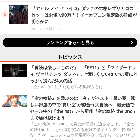
『デビル メイ クライ 5』ダンテの本格レプリカコス
セットはお値段90万円！イーカプコン限定版の詳細が
明らかに
2018.10.22 Mon 17:30
ランキングをもっと見る
トピックス
「冒険は楽しいものだ」 ─『FF11』と『ウィザードリ
ィ ヴァリアンツ ダフネ』、"優しくないRPG"の沼にど
っぷり沈んだ4人の話
ふたつの沼の住人たちが語る奥深さとは。
『空の軌跡』を遊ぶのは「今」がベスト！暑い夏、涼
しい部屋の中で“青い空”が似合う大冒険へ―最安値で
セール中の『the 1st』から新作『空の軌跡 the 2nd』
まで駆け抜けよう
『空の軌跡 the 2nd』の発売が目前に迫る今こそ、『空の
軌跡 the 1st』から遊び始める絶好のタイミング！ 快適に
なったゲームシステムや新要素を交えながら、今遊びたい