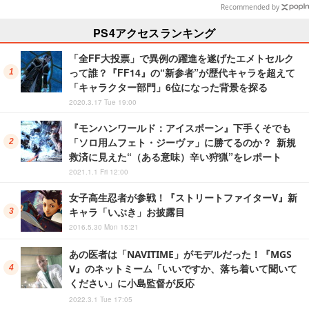
Recommended by
PS4アクセスランキング
「全FF大投票」で異例の躍進を遂げたエメトセルク
って誰？『FF14』の“新参者”が歴代キャラを超えて
「キャラクター部門」6位になった背景を探る
2020.3.17 Tue 19:00
『モンハンワールド：アイスボーン』下手くそでも
「ソロ用ムフェト・ジーヴァ」に勝てるのか？ 新規
救済に見えた“（ある意味）辛い狩猟”をレポート
2021.1.1 Fri 12:00
女子高生忍者が参戦！『ストリートファイターV』新
キャラ「いぶき」お披露目
2016.5.30 Mon 15:21
あの医者は「NAVITIME」がモデルだった！『MGS
V』のネットミーム「いいですか、落ち着いて聞いて
ください」に小島監督が反応
2022.3.1 Tue 17:05