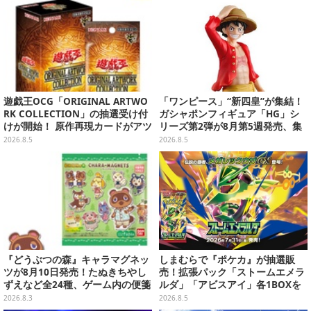
遊戯王OCG「ORIGINAL ARTWO
「ワンピース」“新四皇”が集結！
RK COLLECTION」の抽選受け付
ガシャポンフィギュア「HG」シ
けが開始！ 原作再現カードがアツ
リーズ第2弾が8月第5週発売、集
いスペシャルパック
めて並べたくなるクオリティ
2026.8.5
2026.8.5
『どうぶつの森』キャラマグネッ
しまむらで『ポケカ』が抽選販
ツが8月10日発売！たぬきちやし
売！拡張パック「ストームエメラ
ずえなど全24種、ゲーム内の便箋
ルダ」「アビスアイ」各1BOXを
風メモカード全10種も
ラインナップ
2026.8.3
2026.8.5