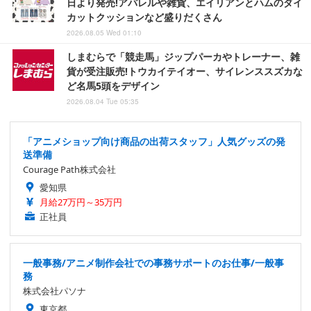
日より発売!アパレルや雑貨、エイリアンとハムのダイ
カットクッションなど盛りだくさん
2026.08.05 Wed 01:10
しまむらで「競走馬」ジップパーカやトレーナー、雑
貨が受注販売!トウカイテイオー、サイレンススズカな
ど名馬5頭をデザイン
2026.08.04 Tue 05:35
「アニメショップ向け商品の出荷スタッフ」人気グッズの発
送準備
Courage Path株式会社
愛知県
月給27万円～35万円
正社員
一般事務/アニメ制作会社での事務サポートのお仕事/一般事
務
株式会社パソナ
東京都