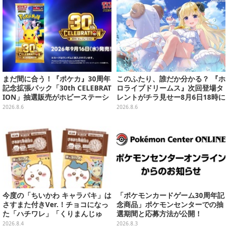
まだ間に合う！『ポケカ』30周年
このふたり、誰だか分かる？ 『ホ
記念拡張パック「30th CELEBRAT
ロライブドリームス』次回登場タ
ION」抽選販売がホビーステーシ
レントがチラ見せー8月6日18時に
ョンで実施中、8月6日まで
詳細が公開
2026.8.6
2026.8.6
今度の「ちいかわ キャラパキ」は
「ポケモンカードゲーム30周年記
さすまた付きVer.！チョコになっ
念商品」ポケモンセンターでの抽
た「ハチワレ」「くりまんじゅ
選期間と応募方法が公開！
う」たちも可愛い全8種
2026.8.4
2026.8.3