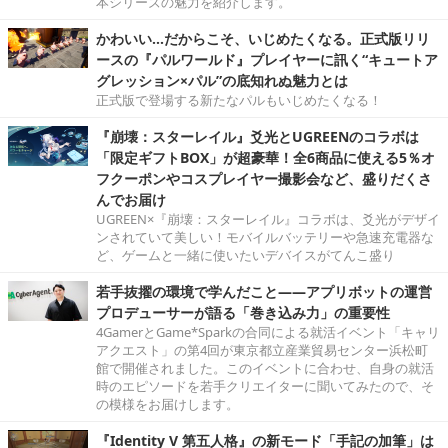
本シリーズの魅力を紹介します。
かわいい…だからこそ、いじめたくなる。正式版リリ
ースの『パルワールド』プレイヤーに訊く“キュートア
グレッション×パル”の底知れぬ魅力とは
正式版で登場する新たなパルもいじめたくなる！
『崩壊：スターレイル』爻光とUGREENのコラボは
「限定ギフトBOX」が超豪華！全6商品に使える5％オ
フクーポンやコスプレイヤー撮影会など、盛りだくさ
んでお届け
UGREEN×『崩壊：スターレイル』コラボは、爻光がデザイ
ンされていて美しい！モバイルバッテリーや急速充電器な
ど、ゲームと一緒に使いたいデバイスがてんこ盛り
若手抜擢の環境で学んだこと――アプリボットの運営
プロデューサーが語る「巻き込み力」の重要性
4GamerとGame*Sparkの合同による就活イベント「キャリ
アクエスト」の第4回が東京都立産業貿易センター浜松町
館で開催されました。このイベントに合わせ、自身の就活
時のエピソードを若手クリエイターに聞いてみたので、そ
の模様をお届けします。
『Identity V 第五人格』の新モード「手記の加筆」は