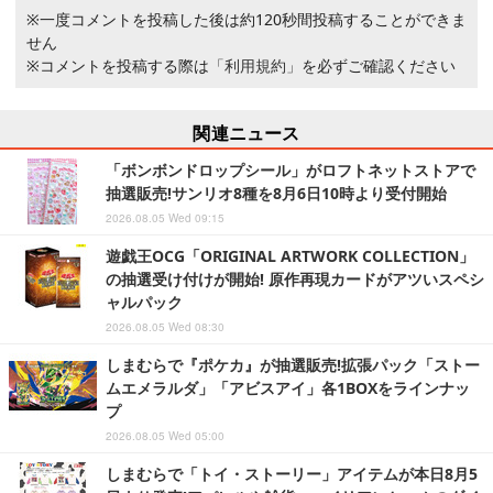
※一度コメントを投稿した後は約120秒間投稿することができま
せん
※コメントを投稿する際は
「利用規約」
を必ずご確認ください
関連ニュース
「ボンボンドロップシール」がロフトネットストアで
抽選販売!サンリオ8種を8月6日10時より受付開始
2026.08.05 Wed 09:15
遊戯王OCG「ORIGINAL ARTWORK COLLECTION」
の抽選受け付けが開始! 原作再現カードがアツいスペシ
ャルパック
2026.08.05 Wed 08:30
しまむらで『ポケカ』が抽選販売!拡張パック「ストー
ムエメラルダ」「アビスアイ」各1BOXをラインナッ
プ
2026.08.05 Wed 05:00
しまむらで「トイ・ストーリー」アイテムが本日8月5