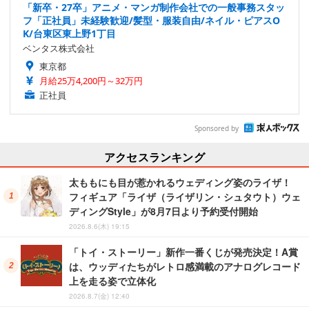
「新卒・27卒」アニメ・マンガ制作会社での一般事務スタッ
フ「正社員」未経験歓迎/髪型・服装自由/ネイル・ピアスO
K/台東区東上野1丁目
ベンタス株式会社
東京都
月給25万4,200円～32万円
正社員
Sponsored by
アクセスランキング
太ももにも目が惹かれるウェディング姿のライザ！
フィギュア「ライザ（ライザリン・シュタウト）ウェ
ディングStyle」が8月7日より予約受付開始
2026.8.6(木) 19:15
「トイ・ストーリー」新作一番くじが発売決定！A賞
は、ウッディたちがレトロ感満載のアナログレコード
上を走る姿で立体化
2026.8.7(金) 12:40