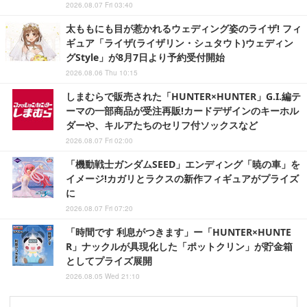
2026.08.07 Fri 03:40
太ももにも目が惹かれるウェディング姿のライザ! フィ
ギュア「ライザ(ライザリン・シュタウト)ウェディン
グStyle」が8月7日より予約受付開始
2026.08.06 Thu 10:15
しまむらで販売された「HUNTER×HUNTER」G.I.編テ
ーマの一部商品が受注再販!カードデザインのキーホル
ダーや、キルアたちのセリフ付ソックスなど
2026.08.07 Fri 02:00
「機動戦士ガンダムSEED」エンディング「暁の車」を
イメージ!カガリとラクスの新作フィギュアがプライズ
に
2026.08.07 Fri 07:20
「時間です 利息がつきます」ー「HUNTER×HUNTE
R」ナックルが具現化した「ポットクリン」が貯金箱
としてプライズ展開
2026.08.05 Wed 21:10