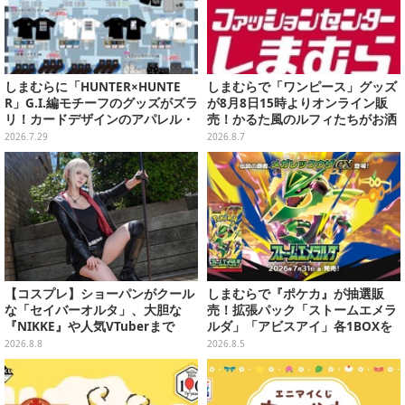
しまむらに「HUNTER×HUNTE
しまむらで「ワンピース」グッズ
R」G.I.編モチーフのグッズがズラ
が8月8日15時よりオンライン販
リ！カードデザインのアパレル・
売！かるた風のルフィたちがお洒
雑貨、ゴレイヌの「オレが3人分
落なバッグや、チョッパーが可愛
2026.7.29
2026.8.7
になる…」も
いサンダルも
【コスプレ】ショーパンがクール
しまむらで『ポケカ』が抽選販
な「セイバーオルタ」、大胆な
売！拡張パック「ストームエメラ
『NIKKE』や人気VTuberまで
ルダ」「アビスアイ」各1BOXを
「アコスタ池袋」美女レイヤーま
ラインナップ
2026.8.8
2026.8.5
とめ