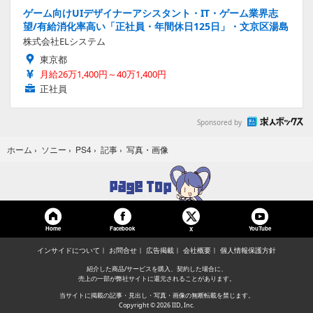
ゲーム向けUIデザイナーアシスタント・IT・ゲーム業界志
望/有給消化率高い「正社員・年間休日125日」・文京区湯島
株式会社ELシステム
東京都
月給26万1,400円～40万1,400円
正社員
Sponsored by
写真・画像
ホーム
›
ソニー
›
PS4
›
記事
›
Home
Facebook
YouTube
X
インサイドについて
お問合せ
広告掲載
会社概要
個人情報保護方針
紹介した商品/サービスを購入、契約した場合に、
売上の一部が弊社サイトに還元されることがあります。
当サイトに掲載の記事・見出し・写真・画像の無断転載を禁じます。
Copyright © 2026 IID, Inc.