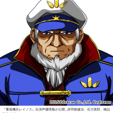
『重装機兵レイノス』出演声優情報が公開…赤羽根健治、石川英郎、橋詰