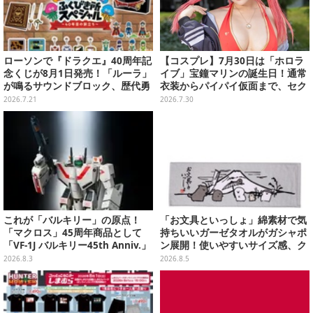
ローソンで『ドラクエ』40周年記
【コスプレ】7月30日は「ホロラ
念くじが8月1日発売！「ルーラ」
イブ」宝鐘マリンの誕生日！通常
が鳴るサウンドブロック、歴代勇
衣装からパイパイ仮面まで、セク
者＆スライムのフィギュアなど、
シーで可愛い美女レイヤーまとめ
2026.7.21
2026.7.30
シリーズを振り返る景品盛りだく
【写真42枚】
さん
これが「バルキリー」の原点！
「お文具といっしょ」綿素材で気
「マクロス」45周年商品として
持ちいいガーゼタオルがガシャポ
「VF-1J バルキリー45th Anniv.」
ン展開！使いやすいサイズ感、ク
が予約開始
ールな和柄や可愛らしいお寿司な
2026.8.3
2026.8.5
ど全4種