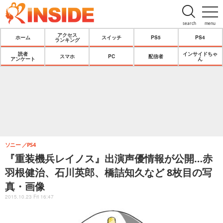
search
menu
アクセス
ホーム
スイッチ
PS5
PS4
ランキング
読者
インサイドちゃ
スマホ
PC
配信者
アンケート
ん
ソニー
PS4
『重装機兵レイノス』出演声優情報が公開…赤
羽根健治、石川英郎、橋詰知久など 8枚目の写
真・画像
2015.10.23 Fri 16:47