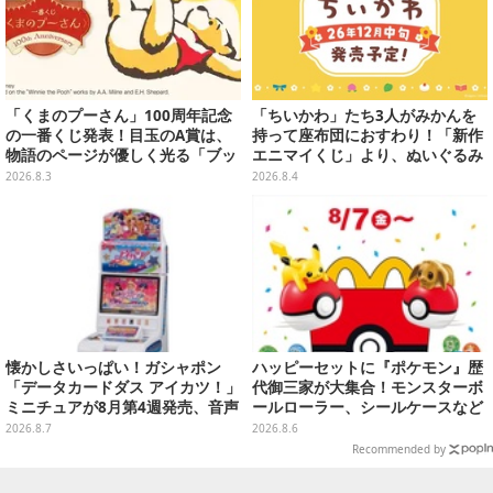
「くまのプーさん」100周年記念
「ちいかわ」たち3人がみかんを
の一番くじ発表！目玉のA賞は、
持って座布団におすわり！「新作
物語のページが優しく光る「ブッ
エニマイくじ」より、ぬいぐるみ
クシェイプドライト」
画像が初公開
2026.8.3
2026.8.4
懐かしさいっぱい！ガシャポン
ハッピーセットに『ポケモン』歴
「データカードダス アイカツ！」
代御三家が大集合！モンスターボ
ミニチュアが8月第4週発売、音声
ールローラー、シールケースなど
が流れる特別仕様も当たる
全12種
2026.8.7
2026.8.6
Recommended by