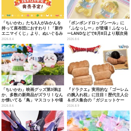
「ちいかわ」たち3人がみかんを
「ボンボンドロップシール」に
持って座布団におすわり！「新作
「ふなっしー」が登場！ふなっし
エニマイくじ」より、ぬいぐるみ
ーLANDなどで8月8日より順次発
画像が初公開
売
2026.8.4
2026.8.6
「ちいかわ」映画グッズ第3弾ほ
『ドラクエ』実用的な「ゴーレム
か、多数の新商品がズラリ！なん
の腕入れ枕」に注目！歴代主人公
か懐いてる「鳥」マスコットや場
＆ボス集合の「ガジェットケー
面写アイテムなど必見のラインナ
ス」ほか9プライズが続々展開
2026.8.6
2026.8.9
ップ