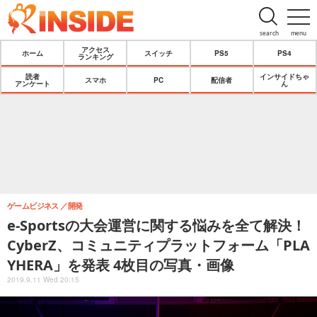
search
menu
アクセス
ホーム
スイッチ
PS5
PS4
ランキング
読者
インサイドちゃ
スマホ
PC
配信者
アンケート
ん
ゲームビジネス
開発
e-Sportsの大会運営に関する悩みを全て解決！
CyberZ、コミュニティプラットフォーム「PLA
YHERA」を発表 4枚目の写真・画像
2019.9.11 Wed 20:15