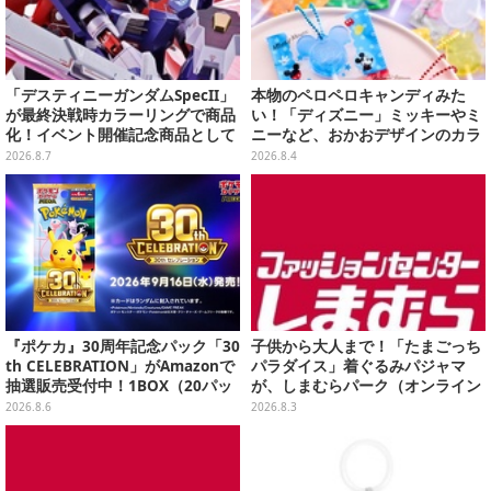
「デスティニーガンダムSpecII」
本物のペロペロキャンディみた
が最終決戦時カラーリングで商品
い！「ディズニー」ミッキーやミ
化！イベント開催記念商品として
ニーなど、おかおデザインのカラ
METAL ROBOT魂に新登場
フルチャーム全10種が8月31日発
2026.8.7
2026.8.4
売
『ポケカ』30周年記念パック「30
子供から大人まで！「たまごっち
th CELEBRATION」がAmazonで
パラダイス」着ぐるみパジャマ
抽選販売受付中！1BOX（20パッ
が、しまむらパーク（オンライン
ク入り）
ストア）にて受注生産
2026.8.6
2026.8.3