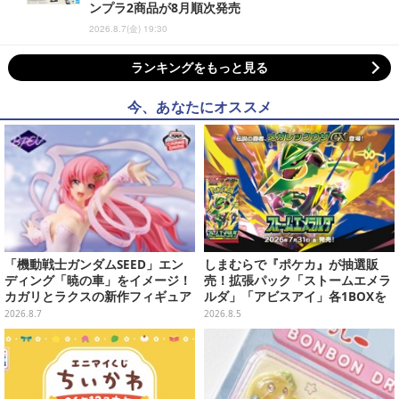
ンプラ2商品が8月順次発売
2026.8.7(金) 19:30
ランキングをもっと見る
今、あなたにオススメ
「機動戦士ガンダムSEED」エン
しまむらで『ポケカ』が抽選販
ディング「暁の車」をイメージ！
売！拡張パック「ストームエメラ
カガリとラクスの新作フィギュア
ルダ」「アビスアイ」各1BOXを
がプライズに
ラインナップ
2026.8.7
2026.8.5