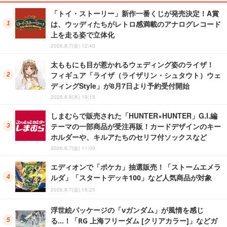
「トイ・ストーリー」新作一番くじが発売決定！A賞
は、ウッディたちがレトロ感満載のアナログレコード
上を走る姿で立体化
2026.8.7(金) 12:40
太ももにも目が惹かれるウェディング姿のライザ！
フィギュア「ライザ（ライザリン・シュタウト）ウェ
ディングStyle」が8月7日より予約受付開始
2026.8.6(木) 19:15
しまむらで販売された「HUNTER×HUNTER」G.I.編
テーマの一部商品が受注再販！カードデザインのキー
ホルダーや、キルアたちのセリフ付ソックスなど
2026.8.7(金) 11:00
エディオンで「ポケカ」抽選販売！「ストームエメラ
ルダ」「スタートデッキ100」など人気商品が対象
2026.8.7(金) 16:25
浮世絵パッケージの「νガンダム」が風情を感じ
る…！「RG 上海フリーダム [クリアカラー]」などガ