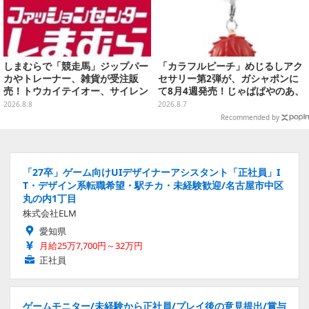
しまむらで「競走馬」ジップパー
「カラフルピーチ」めじるしアク
カやトレーナー、雑貨が受注販
セサリー第2弾が、ガシャポンに
売！トウカイテイオー、サイレン
て8月4週発売！じゃぱぱやのあ、
ススズカなど名馬をデザイン
シヴァたちメンバー11名分ライン
2026.8.8
2026.8.7
ナップ
Recommended by
「27卒」ゲーム向けUIデザイナーアシスタント「正社員」I
T・デザイン系転職希望・駅チカ・未経験歓迎/名古屋市中区
丸の内1丁目
株式会社ELM
愛知県
月給25万7,700円～32万円
正社員
ゲームモニター/未経験から正社員/プレイ後の意見提出/賞与