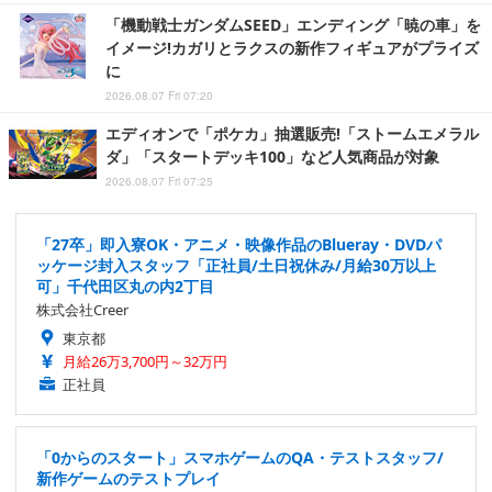
「機動戦士ガンダムSEED」エンディング「暁の車」を
イメージ!カガリとラクスの新作フィギュアがプライズ
に
2026.08.07 Fri 07:20
エディオンで「ポケカ」抽選販売!「ストームエメラル
ダ」「スタートデッキ100」など人気商品が対象
2026.08.07 Fri 07:25
「27卒」即入寮OK・アニメ・映像作品のBlueray・DVDパ
ッケージ封入スタッフ「正社員/土日祝休み/月給30万以上
可」千代田区丸の内2丁目
株式会社Creer
東京都
月給26万3,700円～32万円
正社員
「0からのスタート」スマホゲームのQA・テストスタッフ/
新作ゲームのテストプレイ