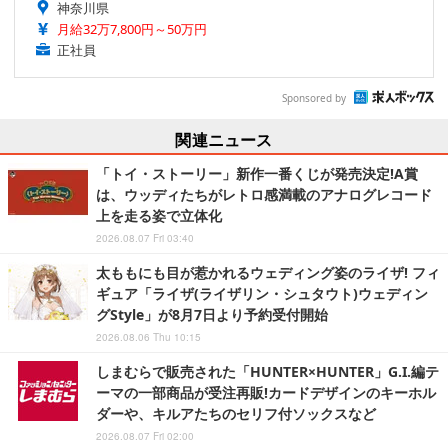
神奈川県
月給32万7,800円～50万円
正社員
Sponsored by
関連ニュース
「トイ・ストーリー」新作一番くじが発売決定!A賞
は、ウッディたちがレトロ感満載のアナログレコード
上を走る姿で立体化
2026.08.07 Fri 03:40
太ももにも目が惹かれるウェディング姿のライザ! フィ
ギュア「ライザ(ライザリン・シュタウト)ウェディン
グStyle」が8月7日より予約受付開始
2026.08.06 Thu 10:15
しまむらで販売された「HUNTER×HUNTER」G.I.編テ
ーマの一部商品が受注再販!カードデザインのキーホル
ダーや、キルアたちのセリフ付ソックスなど
2026.08.07 Fri 02:00