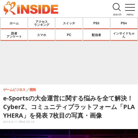
search
menu
アクセス
ホーム
スイッチ
PS5
PS4
ランキング
読者
インサイドちゃ
スマホ
PC
配信者
アンケート
ん
ゲームビジネス
開発
e-Sportsの大会運営に関する悩みを全て解決！
CyberZ、コミュニティプラットフォーム「PLA
YHERA」を発表 7枚目の写真・画像
2019.9.11 Wed 20:15