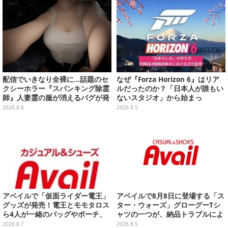
美味しくて「全銀河☆ゴルゴルチ
キン化計画」の一部になる【実物
レポ】
配信でいきなり全裸に…話題のセ
なぜ『Forza Horizon 6』はリア
クシーホラー『スパンキング除霊
ルだったのか？「日本人が誰もい
師』人妻霊の服が消えるバグが発
ないスタジオ」から始まっ
生。「丸裸になる現象を泣きなが
た、“生活感のある日本"の作り方
2026.8.6
2026.8.5
ら修正しました」と現在はアプデ
【CEDEC2026】
済み
アベイルで「仮面ライダー電王」
アベイルで8月8日に登場する「ス
グッズが発売！電王とモモタロス
ター・ウォーズ」グローグーTシ
ら4人が一緒のバッグやポーチ、
ャツの一つが、納品トラブルによ
収納ボックスも
り販売日変更へ
2026.8.7
2026.8.5