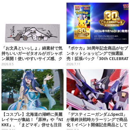
「お文具といっしょ」綿素材で気
『ポケカ』30周年記念商品がセブ
持ちいいガーゼタオルがガシャポ
ンネットショッピングで抽選販
ン展開！使いやすいサイズ感、ク
売！拡張パック「30th CELEBRAT
ールな和柄や可愛らしいお寿司な
ION」と「エーフィ・ブラッキー
2026.8.5
2026.7.11
ど全4種
セット」が対象
【コスプレ】北海道の湖畔に美麗
「デスティニーガンダムSpecII」
レイヤーが集結！『原神』や『NI
が最終決戦時カラーリングで商品
KKE』、「まどマギ」併せも注目
化！イベント開催記念商品として