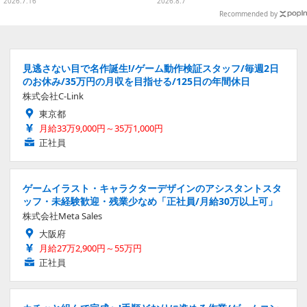
の美女たち11選【写真51枚】
METAL ROBOT魂に新登場
2026.7.16
2026.8.7
Recommended by
見逃さない目で名作誕生!/ゲーム動作検証スタッフ/毎週2日
のお休み/35万円の月収を目指せる/125日の年間休日
株式会社C-Link
東京都
月給33万9,000円～35万1,000円
正社員
ゲームイラスト・キャラクターデザインのアシスタントスタ
ッフ・未経験歓迎・残業少なめ「正社員/月給30万以上可」
株式会社Meta Sales
大阪府
月給27万2,900円～55万円
正社員