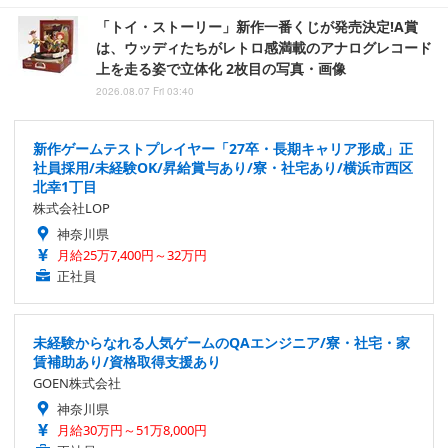
「トイ・ストーリー」新作一番くじが発売決定!A賞
は、ウッディたちがレトロ感満載のアナログレコード
上を走る姿で立体化 2枚目の写真・画像
2026.08.07 Fri 03:40
新作ゲームテストプレイヤー「27卒・長期キャリア形成」正
社員採用/未経験OK/昇給賞与あり/寮・社宅あり/横浜市西区
北幸1丁目
株式会社LOP
神奈川県
月給25万7,400円～32万円
正社員
未経験からなれる人気ゲームのQAエンジニア/寮・社宅・家
賃補助あり/資格取得支援あり
GOEN株式会社
神奈川県
月給30万円～51万8,000円