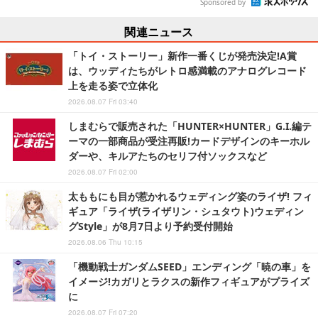
Sponsored by
関連ニュース
「トイ・ストーリー」新作一番くじが発売決定!A賞
は、ウッディたちがレトロ感満載のアナログレコード
上を走る姿で立体化
2026.08.07 Fri 03:40
しまむらで販売された「HUNTER×HUNTER」G.I.編テ
ーマの一部商品が受注再販!カードデザインのキーホル
ダーや、キルアたちのセリフ付ソックスなど
2026.08.07 Fri 02:00
太ももにも目が惹かれるウェディング姿のライザ! フィ
ギュア「ライザ(ライザリン・シュタウト)ウェディン
グStyle」が8月7日より予約受付開始
2026.08.06 Thu 10:15
「機動戦士ガンダムSEED」エンディング「暁の車」を
イメージ!カガリとラクスの新作フィギュアがプライズ
に
2026.08.07 Fri 07:20