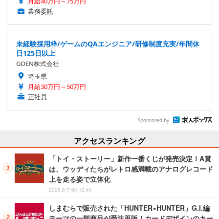
月給40万円～75万円
業務委託
未経験採用枠/ゲームのQAエンジニア/研修制度充実/年間休
日125日以上
GOEN株式会社
埼玉県
月給30万円～50万円
正社員
Sponsored by
アクセスランキング
「トイ・ストーリー」新作一番くじが発売決定！A賞
は、ウッディたちがレトロ感満載のアナログレコード
上を走る姿で立体化
2026.8.7(金) 12:40
しまむらで販売された「HUNTER×HUNTER」G.I.編
テーマの一部商品が受注再販！カードデザインのキー