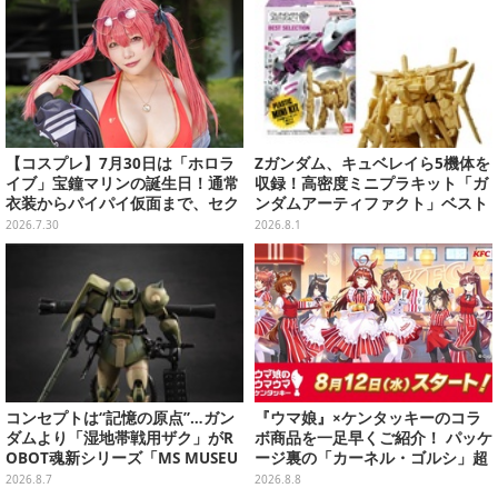
【コスプレ】7月30日は「ホロラ
Zガンダム、キュベレイら5機体を
イブ」宝鐘マリンの誕生日！通常
収録！高密度ミニプラキット「ガ
衣装からパイパイ仮面まで、セク
ンダムアーティファクト」ベスト
シーで可愛い美女レイヤーまとめ
セレクションが10月発売
2026.7.30
2026.8.1
【写真42枚】
コンセプトは“記憶の原点”…ガン
『ウマ娘』×ケンタッキーのコラ
ダムより「湿地帯戦用ザク」がR
ボ商品を一足早くご紹介！ パッケ
OBOT魂新シリーズ「MS MUSEU
ージ裏の「カーネル・ゴルシ」超
M」で商品化！博物館イメージの
長文コラボ告知は必見、オリジナ
2026.8.7
2026.8.8
ベースも注目
ル商品はガツンと来るにんにくが