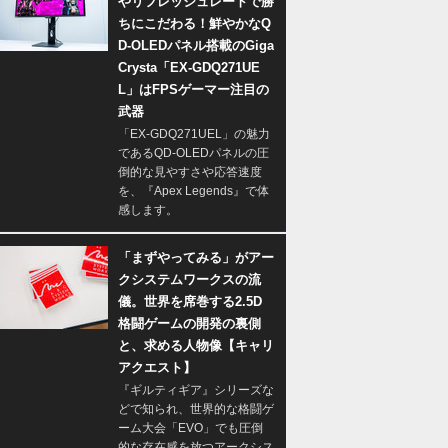
やリフレッシュレートで勝
ちにこだわる！鮮やかなQ
D-OLEDパネル搭載のGiga
Crysta「EX-GDQ271UE
L」はFPSゲーマー注目の
武器
「EX-GDQ271UEL」の魅力
であるQD-OLEDパネルの圧
倒的な見やすさや応答速度
を、『Apex Legends』で体
感します。
「まずやってみる」がアー
クシステムワークスの流
儀。世界を席巻する2.5D
格闘ゲームの開発の裏側
と、求める人物像【キャリ
アクエスト】
『ギルティギア』シリーズな
どで知られ、世界的な格闘ゲ
ーム大会「EVO」でも圧倒
的な存在感を放つアークシス