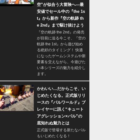
空”が似合う大冒険へ―最
安値でセール中の『the 1s
t』から新作『空の軌跡 th
e 2nd』まで駆け抜けよう
『空の軌跡 the 2nd』の発売
が目前に迫る今こそ、『空の
軌跡 the 1st』から遊び始め
る絶好のタイミング！ 快適
になったゲームシステムや新
要素を交えながら、今遊びた
い本シリーズの魅力を紹介し
ます。
かわいい…だからこそ、い
じめたくなる。正式版リリ
ースの『パルワールド』プ
レイヤーに訊く“キュート
アグレッション×パル”の
底知れぬ魅力とは
正式版で登場する新たなパル
もいじめたくなる！