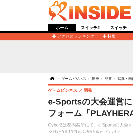
ホーム
スイッチ2
スイッチ
アクセスランキング
特集
ホーム
›
ゲームビジネス
›
開発
›
記事
›
写真・画
ゲームビジネス
開発
e-Sportsの大会
フォーム「PLAYHE
CyberZは都内某所にて、e-Sport
タ版は9月10日から配信されています。