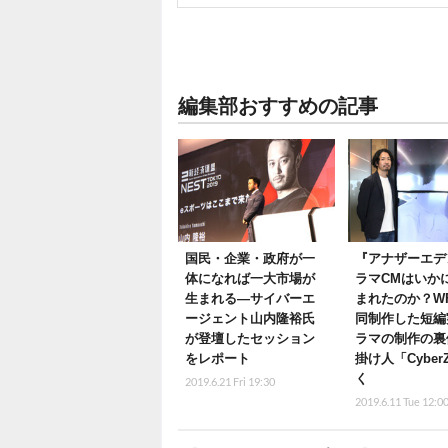
編集部おすすめの記事
国民・企業・政府が一
『アナザーエデ
体になれば一大市場が
ラマCMはいか
生まれる―サイバーエ
まれたのか？W
ージェント山内隆裕氏
同制作した短編
が登壇したセッション
ラマの制作の裏
をレポート
掛け人「Cybe
く
2019.6.21 Fri 19:30
2019.6.11 Tue 12:0