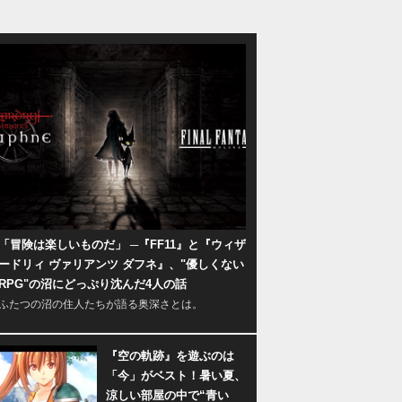
「冒険は楽しいものだ」 ─『FF11』と『ウィザ
ードリィ ヴァリアンツ ダフネ』、"優しくない
RPG"の沼にどっぷり沈んだ4人の話
ふたつの沼の住人たちが語る奥深さとは。
『空の軌跡』を遊ぶのは
「今」がベスト！暑い夏、
涼しい部屋の中で“青い