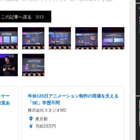
この記事へ戻る
3/13
ッケー
年休120日アニメーション制作の現場を支える
食堂あ
「SE」学歴不問
株式会社スタジオM2
東京都
月給23万円