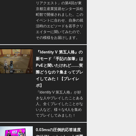
リアクエスト」の第4回が東
京都立産業貿易センター浜松
町館で開催されました。この
イベントに合わせ、自身の就
活時のエピソードを若手クリ
エイターに聞いてみたので、
その模様をお届けします。
『Identity V 第五人格』の
新モード「手記の加筆」は
PvEと聞いたけれど……実
際どうなの？集まってプレ
イしてみた！【プレイレ
ポ】
『Identity V 第五人格』が好
きな人やプレイしたことある
人、全くプレイしたことがな
い人など、様々な4人を集め
てプレイしてみました！
0.03msの圧倒的応答速度