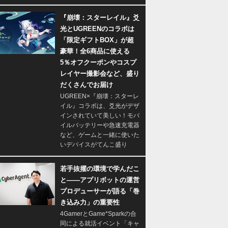
『崩壊：スターレイル』爻
光とUGREENのコラボは
「限定ギフトBOX」が超
豪華！全6商品に使える
5％オフクーポンやコスプ
レイヤー撮影会など、盛り
だくさんでお届け
UGREEN×『崩壊：スターレ
イル』コラボは、爻光がデザ
インされていて美しい！モバ
イルバッテリーや急速充電器
など、ゲームと一緒に使いた
いデバイスがてんこ盛り
若手抜擢の環境で学んだこ
と――アプリボットの運営
プロデューサーが語る「巻
き込み力」の重要性
4GamerとGame*Sparkの合
同による就活イベント「キャ