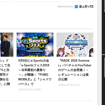
Sponsored by
ン』ド
9月8日にe-Sports大会
『RAGE 2018 Summe
にして生
「e-Sportsフェス2019
r』バーチャルYouTuber
FSと共
～令和最初の夏祭り
のゲーム大会実施！－
実写ド
～」が開催―『PUBG
レギュレーションは後
側を仕
MOBILE』と『シャドウ
日公開
rZ」に聞
バース』で
2018.6.14 Thu 15:15
2019.8.22 Thu 19:00
0