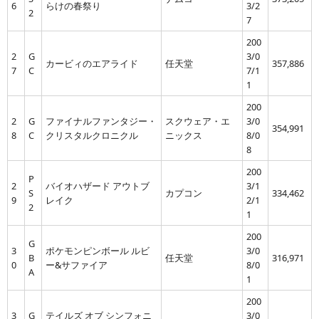
6
らけの春祭り
3/2
2
7
200
2
G
3/0
カービィのエアライド
任天堂
357,886
7
C
7/1
1
200
2
G
ファイナルファンタジー・
スクウェア・エ
3/0
354,991
8
C
クリスタルクロニクル
ニックス
8/0
8
200
P
2
バイオハザード アウトブ
3/1
S
カプコン
334,462
9
レイク
2/1
2
1
200
G
3
ポケモンピンボール ルビ
3/0
B
任天堂
316,971
0
ー&サファイア
8/0
A
1
200
3
G
テイルズ オブ シンフォニ
3/0