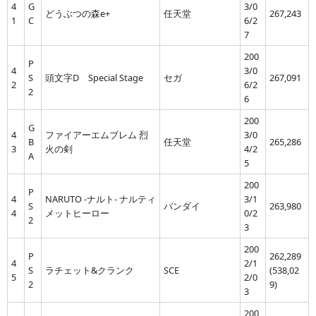
4
G
3/0
どうぶつの森e+
任天堂
267,243
1
C
6/2
7
200
P
4
3/0
S
頭文字D Special Stage
セガ
267,091
2
6/2
2
6
200
G
4
ファイアーエムブレム 烈
3/0
B
任天堂
265,286
3
火の剣
4/2
A
5
200
P
4
NARUTO -ナルト- ナルティ
3/1
S
バンダイ
263,980
4
メットヒーロー
0/2
2
3
200
P
262,289
4
2/1
S
ラチェット&クランク
SCE
(538,02
5
2/0
2
9)
3
200