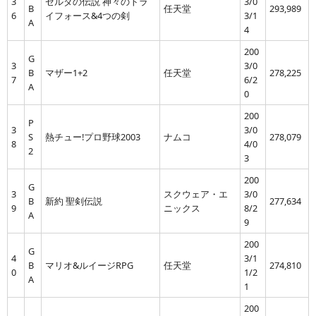
3
ゼルダの伝説 神々のトラ
3/0
B
任天堂
293,989
6
イフォース&4つの剣
3/1
A
4
200
G
3
3/0
B
マザー1+2
任天堂
278,225
7
6/2
A
0
200
P
3
3/0
S
熱チュー!プロ野球2003
ナムコ
278,079
8
4/0
2
3
200
G
3
スクウェア・エ
3/0
B
新約 聖剣伝説
277,634
9
ニックス
8/2
A
9
200
G
4
3/1
B
マリオ&ルイージRPG
任天堂
274,810
0
1/2
A
1
200