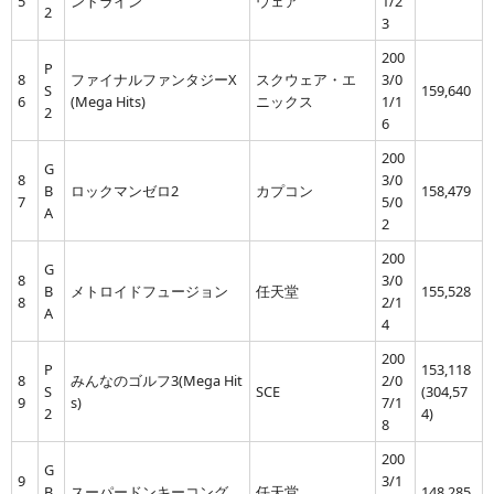
5
ントライン
ウェア
1/2
2
3
200
P
8
ファイナルファンタジーX
スクウェア・エ
3/0
S
159,640
6
(Mega Hits)
ニックス
1/1
2
6
200
G
8
3/0
B
ロックマンゼロ2
カプコン
158,479
7
5/0
A
2
200
G
8
3/0
B
メトロイドフュージョン
任天堂
155,528
8
2/1
A
4
200
P
153,118
8
みんなのゴルフ3(Mega Hit
2/0
S
SCE
(304,57
9
s)
7/1
2
4)
8
200
G
9
3/1
B
スーパードンキーコング
任天堂
148,285