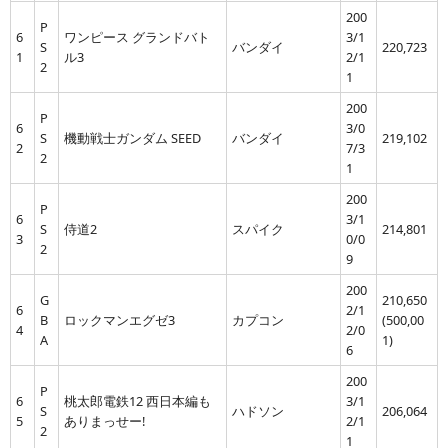
200
P
6
ワンピース グランドバト
3/1
S
バンダイ
220,723
1
ル3
2/1
2
1
200
P
6
3/0
S
機動戦士ガンダム SEED
バンダイ
219,102
2
7/3
2
1
200
P
6
3/1
S
侍道2
スパイク
214,801
3
0/0
2
9
200
G
210,650
6
2/1
B
ロックマンエグゼ3
カプコン
(500,00
4
2/0
A
1)
6
200
P
6
桃太郎電鉄12 西日本編も
3/1
S
ハドソン
206,064
5
ありまっせー!
2/1
2
1