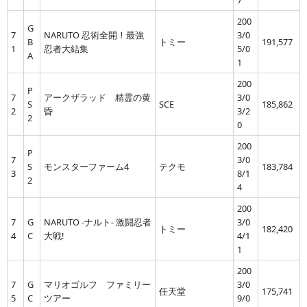
7
200
G
7
NARUTO 忍術全開！最強
3/0
B
トミー
191,577
1
忍者大結集
5/0
A
1
200
P
7
アークザラッド 精霊の黄
3/0
S
SCE
185,862
2
昏
3/2
2
0
200
P
7
3/0
S
モンスターファーム4
テクモ
183,784
3
8/1
2
4
200
7
G
NARUTO -ナルト- 激闘忍者
3/0
トミー
182,420
4
C
大戦!
4/1
1
200
7
G
マリオゴルフ ファミリー
3/0
任天堂
175,741
5
C
ツアー
9/0