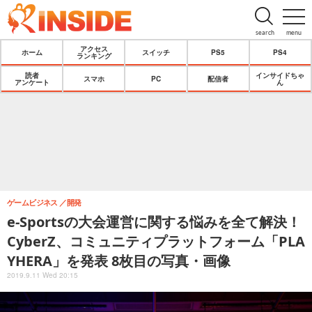
search
menu
アクセス
ホーム
スイッチ
PS5
PS4
ランキング
読者
インサイドちゃ
スマホ
PC
配信者
アンケート
ん
ゲームビジネス
開発
e-Sportsの大会運営に関する悩みを全て解決！
CyberZ、コミュニティプラットフォーム「PLA
YHERA」を発表 8枚目の写真・画像
2019.9.11 Wed 20:15