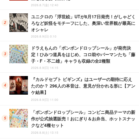
2026.8.7(金) 12:40
ユニクロの「浮世絵」UTが8月17日発売！がしゃどく
ろなど妖怪をモチーフにした、奥深い世界観が最高に
オシャレ
2026.8.9(日) 0:10
ドラえもんの「ボンボンドロップシール」が発売決
定！ひみつ道具をはじめ、コロ助やパーマンたち「藤
子・F・不二雄」キャラも収録の全2種類
2026.8.9(日) 14:15
『カルドセプト ビギンズ』はユーザーの期待に応え
たのか？ 296人の本音は、意見が分かれる形に【アン
ケ結果】
2026.8.9(日) 11:00
「ボンボンドロップシール」コンビニ商品テーマの新
作が公式抽選販売！おにぎり＆お弁当、ホットスナッ
クなど4種セット
2026.8.8(土) 13:15