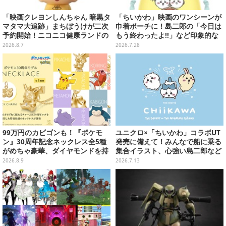
「映画クレヨンしんちゃん 暗黒タ
「ちいかわ」映画のワンシーンが
マタマ大追跡」まちぼうけが二次
巾着ポーチに！島二郎の「今日は
予約開始！ニコニコ健康ランドの
もう終わったよ!!」など印象的な
服を着たしんちゃん&ひまわりに
全6種がカプセルトイにて発売
2026.8.7
2026.7.28
「珠由良ブラザーズ」がラインナ
ップ
99万円のカビゴンも！『ポケモ
ユニクロ×「ちいかわ」コラボUT
ン』30周年記念ネックレス全5種
発売に備えて！みんなで船に乗る
がめちゃ豪華、ダイヤモンドを持
集合イラスト、心強い島二郎など
ったピカチュウやコイキング
映画を記念した特別コレクション
2026.8.9
2026.7.13
の“はねる”も