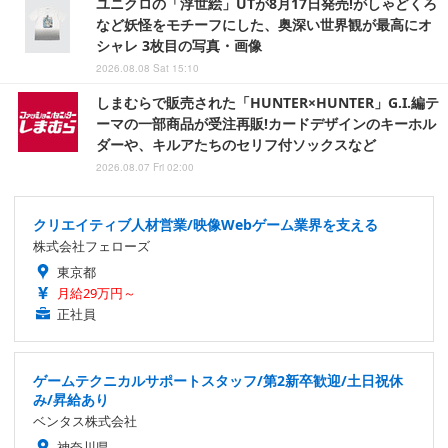
ユニクロの「浮世絵」UTが8月17日発売!がしゃどくろ
など妖怪をモチーフにした、奥深い世界観が最高にオ
シャレ 3枚目の写真・画像
2026.08.08 Sat 15:10
しまむらで販売された「HUNTER×HUNTER」G.I.編テ
ーマの一部商品が受注再販!カードデザインのキーホル
ダーや、キルアたちのセリフ付ソックスなど
2026.08.07 Fri 02:00
クリエイティブ人材営業/映像Webゲーム業界を支える
株式会社フェローズ
東京都
月給29万円～
正社員
ゲームテクニカルサポートスタッフ/第2新卒歓迎/土日祝休
み/昇給あり
ベンタス株式会社
神奈川県