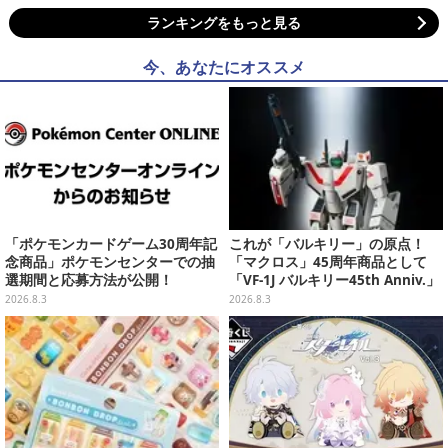
ランキングをもっと見る
今、あなたにオススメ
「ポケモンカードゲーム30周年記
これが「バルキリー」の原点！
念商品」ポケモンセンターでの抽
「マクロス」45周年商品として
選期間と応募方法が公開！
「VF-1J バルキリー45th Anniv.」
が予約開始
2026.8.3
2026.8.3