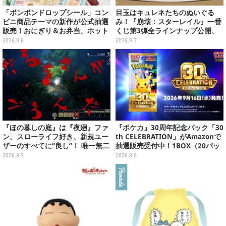
「ボンボンドロップシール」コン
目玉はキュレネたちのぬいぐる
ビニ商品テーマの新作が公式抽選
み！『崩壊：スターレイル』一番
販売！おにぎり＆お弁当、ホット
くじ第3弾全ラインナップ公開、
スナックなど4種セット
美麗ビジュアルのアクリルボード
2026.8.8
2026.8.7
など用意
『ほの暮しの庭』は『夜廻』ファ
『ポケカ』30周年記念パック「30
ン、スローライフ好き、新規ユー
th CELEBRATION」がAmazonで
ザーのすべてに“良し”！ 唯一無二
抽選販売受付中！1BOX（20パッ
の「不穏生活シム」恐怖も暮らし
ク入り）
2026.8.7
2026.8.6
もお好み次第【プレイレポ】