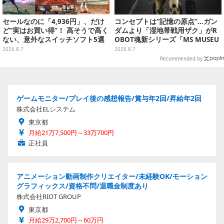
セールなのに「4,936円」、だけ
コンセプトは“記憶の原点”…ガン
ど“実はお買い得”！ 高そうで高く
ダムより「湿地帯戦用ザク」がR
ない、意外なスイッチソフト5選
OBOT魂新シリーズ「MS MUSEU
M」で商品化！博物館イメージの
2026.8.7
2026.8.7
ベースも注目
Recommended by
ゲームモニター/プレイ後の感想報告/賞与年2回/昇給年2回
株式会社ELシステム
東京都
月給21万7,500円～33万700円
正社員
アニメーション動画制作クリエイター/未経験OK/モーション
グラフィックス/資格不問/退職金制度あり
株式会社RIOT GROUP
東京都
月給29万2,700円～60万円