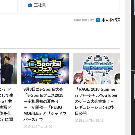
正社員
Sponsored by
ン』ド
9月8日にe-Sports大会
『RAGE 2018 Summe
にして生
「e-Sportsフェス2019
r』バーチャルYouTuber
FSと共
～令和最初の夏祭り
のゲーム大会実施！－
実写ド
～」が開催―『PUBG
レギュレーションは後
側を仕
MOBILE』と『シャドウ
日公開
rZ」に聞
バース』で
2018.6.14 Thu 15:15
2019.8.22 Thu 19:00
0