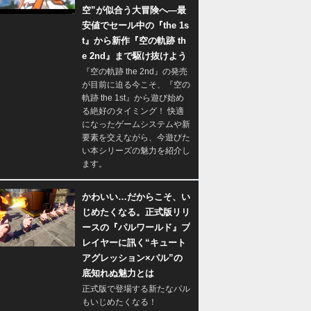
空”が似合う大冒険へ―最
安値でセール中の『the 1s
t』から新作『空の軌跡 th
e 2nd』まで駆け抜けよう
『空の軌跡 the 2nd』の発売
が目前に迫る今こそ、『空の
軌跡 the 1st』から遊び始め
る絶好のタイミング！ 快適
になったゲームシステムや新
要素を交えながら、今遊びた
い本シリーズの魅力を紹介し
ます。
かわいい…だからこそ、い
じめたくなる。正式版リリ
ースの『パルワールド』プ
レイヤーに訊く“キュート
アグレッション×パル”の
底知れぬ魅力とは
正式版で登場する新たなパル
もいじめたくなる！