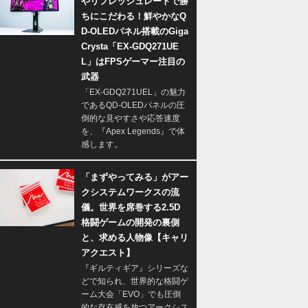
やリフレッシュレートで勝
ちにこだわる！鮮やかなQ
D-OLEDパネル搭載のGiga
Crysta「EX-GDQ271UE
L」はFPSゲーマー注目の
武器
「EX-GDQ271UEL」の魅力
であるQD-OLEDパネルの圧
倒的な見やすさや応答速度
を、『Apex Legends』で体
感します。
「まずやってみる」がアー
クシステムワークスの流
儀。世界を席巻する2.5D
格闘ゲームの開発の裏側
と、求める人物像【キャリ
アクエスト】
『ギルティギア』シリーズな
どで知られ、世界的な格闘ゲ
ーム大会「EVO」でも圧倒
的な存在感を放つアークシス