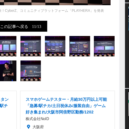
決！CyberZ、コミュニティプラットフォーム「PLAYHERA」を発表
この記事へ戻る
11/13
スタン
スマホゲームテスター・月給30万円以上可能
・駅チ
「急募/駅チカ/土日祝休み/服装自由」ゲーム
好き集まれ/大阪市阿倍野区勤務/1202
株式会社NoID
大阪府