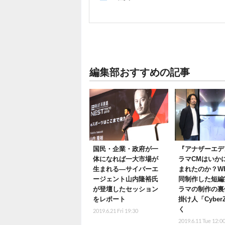
編集部おすすめの記事
国民・企業・政府が一
『アナザーエデ
体になれば一大市場が
ラマCMはいか
生まれる―サイバーエ
まれたのか？W
ージェント山内隆裕氏
同制作した短編
が登壇したセッション
ラマの制作の裏
をレポート
掛け人「Cybe
く
2019.6.21 Fri 19:30
2019.6.11 Tue 12:0