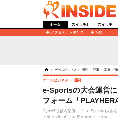
ホーム
スイッチ2
スイッチ
アクセスランキング
特集
ホーム
›
ゲームビジネス
›
開発
›
記事
›
写真・画
ゲームビジネス
開発
e-Sportsの大会
フォーム「PLAYHE
CyberZは都内某所にて、e-Sport
タ版は9月10日から配信されています。