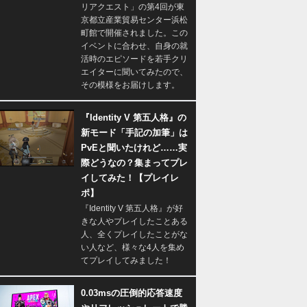
リアクエスト」の第4回が東
京都立産業貿易センター浜松
町館で開催されました。この
イベントに合わせ、自身の就
活時のエピソードを若手クリ
エイターに聞いてみたので、
その模様をお届けします。
『Identity V 第五人格』の
新モード「手記の加筆」は
PvEと聞いたけれど……実
際どうなの？集まってプレ
イしてみた！【プレイレ
ポ】
『Identity V 第五人格』が好
きな人やプレイしたことある
人、全くプレイしたことがな
い人など、様々な4人を集め
てプレイしてみました！
0.03msの圧倒的応答速度