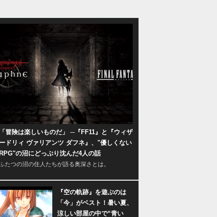
「冒険は楽しいものだ」 ─『FF11』と『ウィザ
ードリィ ヴァリアンツ ダフネ』、"優しくない
RPG"の沼にどっぷり沈んだ4人の話
ふたつの沼の住人たちが語る奥深さとは。
『空の軌跡』を遊ぶのは
「今」がベスト！暑い夏、
涼しい部屋の中で“青い