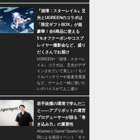
『崩壊：スターレイル』爻
光とUGREENのコラボは
「限定ギフトBOX」が超
豪華！全6商品に使える
5％オフクーポンやコスプ
レイヤー撮影会など、盛り
だくさんでお届け
UGREEN×『崩壊：スターレ
イル』コラボは、爻光がデザ
インされていて美しい！モバ
イルバッテリーや急速充電器
など、ゲームと一緒に使いた
いデバイスがてんこ盛り
若手抜擢の環境で学んだこ
と――アプリボットの運営
プロデューサーが語る「巻
き込み力」の重要性
4GamerとGame*Sparkの合
同による就活イベント「キャ