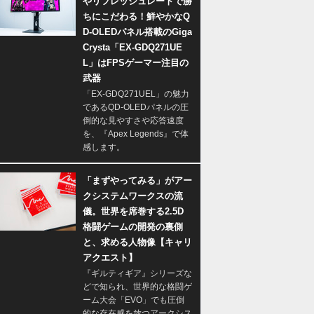
やリフレッシュレートで勝
ちにこだわる！鮮やかなQ
D-OLEDパネル搭載のGiga
Crysta「EX-GDQ271UE
L」はFPSゲーマー注目の
武器
「EX-GDQ271UEL」の魅力
であるQD-OLEDパネルの圧
倒的な見やすさや応答速度
を、『Apex Legends』で体
感します。
「まずやってみる」がアー
クシステムワークスの流
儀。世界を席巻する2.5D
格闘ゲームの開発の裏側
と、求める人物像【キャリ
アクエスト】
『ギルティギア』シリーズな
どで知られ、世界的な格闘ゲ
ーム大会「EVO」でも圧倒
的な存在感を放つアークシス