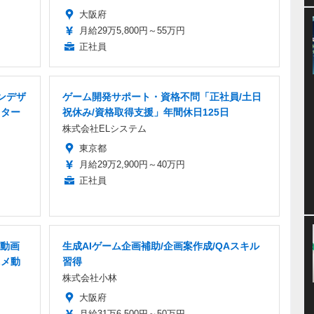
大阪府
月給29万5,800円～55万円
正社員
ンデザ
ゲーム開発サポート・資格不問「正社員/土日
クター
祝休み/資格取得支援」年間休日125日
株式会社ELシステム
東京都
月給29万2,900円～40万円
正社員
動画
生成AIゲーム企画補助/企画案作成/QAスキル
ニメ動
習得
株式会社小林
大阪府
月給31万6,500円～50万円