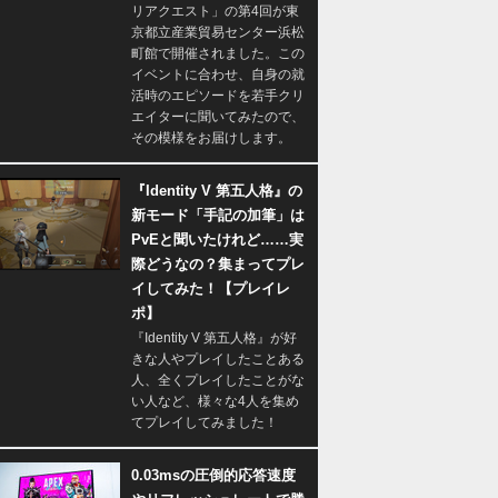
リアクエスト」の第4回が東
京都立産業貿易センター浜松
町館で開催されました。この
イベントに合わせ、自身の就
活時のエピソードを若手クリ
エイターに聞いてみたので、
その模様をお届けします。
『Identity V 第五人格』の
新モード「手記の加筆」は
PvEと聞いたけれど……実
際どうなの？集まってプレ
イしてみた！【プレイレ
ポ】
『Identity V 第五人格』が好
きな人やプレイしたことある
人、全くプレイしたことがな
い人など、様々な4人を集め
てプレイしてみました！
0.03msの圧倒的応答速度