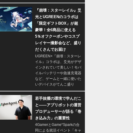
『崩壊：スターレイル』爻
光とUGREENのコラボは
「限定ギフトBOX」が超
豪華！全6商品に使える
5％オフクーポンやコスプ
レイヤー撮影会など、盛り
だくさんでお届け
UGREEN×『崩壊：スターレ
イル』コラボは、爻光がデザ
インされていて美しい！モバ
イルバッテリーや急速充電器
など、ゲームと一緒に使いた
いデバイスがてんこ盛り
若手抜擢の環境で学んだこ
と――アプリボットの運営
プロデューサーが語る「巻
き込み力」の重要性
4GamerとGame*Sparkの合
同による就活イベント「キャ