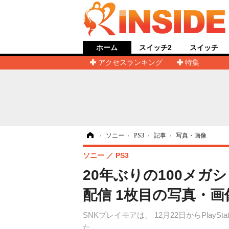
ホーム
スイッチ2
スイッチ
アクセスランキング
特集
ホーム
›
ソニー
›
PS3
›
記事
›
写真・画像
ソニー
PS3
20年ぶりの100メガ
配信 1枚目の写真・画
SNKプレイモアは、 12月22日からPlay
た。