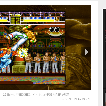
次の画像
 22日から「NEOGEO」タイトルがPS3とPSPで配信
(C)SNK PLAYMORE