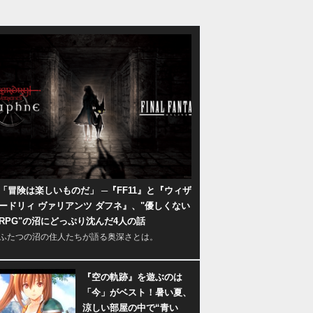
「冒険は楽しいものだ」 ─『FF11』と『ウィザ
ードリィ ヴァリアンツ ダフネ』、"優しくない
RPG"の沼にどっぷり沈んだ4人の話
ふたつの沼の住人たちが語る奥深さとは。
『空の軌跡』を遊ぶのは
「今」がベスト！暑い夏、
涼しい部屋の中で“青い