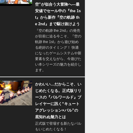
空”が似合う大冒険へ―最
安値でセール中の『the 1s
t』から新作『空の軌跡 th
e 2nd』まで駆け抜けよう
『空の軌跡 the 2nd』の発売
が目前に迫る今こそ、『空の
軌跡 the 1st』から遊び始め
る絶好のタイミング！ 快適
になったゲームシステムや新
要素を交えながら、今遊びた
い本シリーズの魅力を紹介し
ます。
かわいい…だからこそ、い
じめたくなる。正式版リリ
ースの『パルワールド』プ
レイヤーに訊く“キュート
アグレッション×パル”の
底知れぬ魅力とは
正式版で登場する新たなパル
もいじめたくなる！