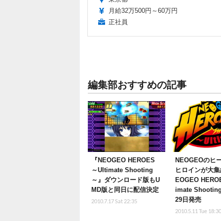
月給32万500円～60万円
正社員
編集部おすすめの記事
『NEOGEO HEROES
NEOGEOのヒ
～Ultimate Shooting
ヒロインが大集
～』ダウンロード版もU
EOGEO HEROE
MD版と同日に配信決定
imate Shoot
29日発売
2010.7.17 Sat 22:35
2010.5.11 Tue 18:3