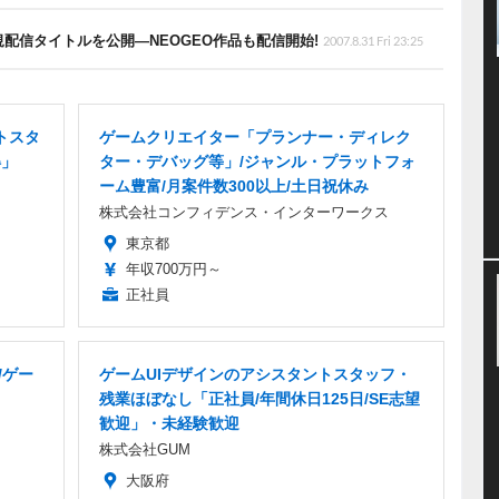
配信タイトルを公開―NEOGEO作品も配信開始!
2007.8.31 Fri 23:25
トスタ
ゲームクリエイター「プランナー・ディレク
得」
ター・デバッグ等」/ジャンル・プラットフォ
ーム豊富/月案件数300以上/土日祝休み
株式会社コンフィデンス・インターワークス
東京都
年収700万円～
正社員
/ゲー
ゲームUIデザインのアシスタントスタッフ・
残業ほぼなし「正社員/年間休日125日/SE志望
歓迎」・未経験歓迎
株式会社GUM
大阪府