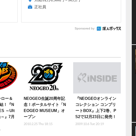
正社員
Sponsored by
ーロー＆
NEOGEO生誕20周年記
『NEOGEOオンライン
結！『N
念！ポータルサイト「N
コレクション コンプリ
S ～Ult
EOGEO MUSEUM」オ
ートBOX』上下2巻、P
ing～』7月
ープン
S2で12月23日に発売！
2010.2.25 Thu 18:15
2009.10.6 Tue 20:19
0