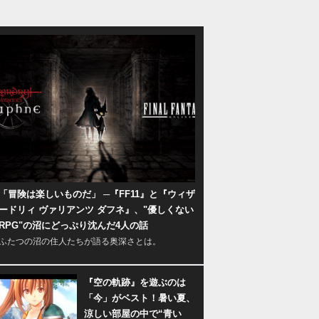
「冒険は楽しいものだ」 ─『FF11』と『ウィザ
ードリィ ヴァリアンツ ダフネ』、"優しくない
RPG"の沼にどっぷり沈んだ4人の話
ふたつの沼の住人たちが語る奥深さとは。
『空の軌跡』を遊ぶのは
「今」がベスト！暑い夏、
涼しい部屋の中で“青い