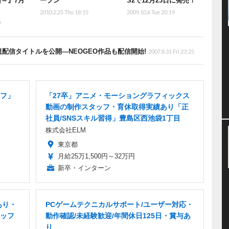
ing～』7月
ープン
S2で12月23日に発売！
2010.2.25 Thu 18:15
2009.10.6 Tue 20:19
0
配信タイトルを公開―NEOGEO作品も配信開始!
2007.8.31 Fri 23:25
フ」
「27卒」アニメ・モーショングラフィックス
動画の制作スタッフ・育休取得実績あり「正
社員/SNSスキル習得」豊島区西池袋1丁目
株式会社ELM
東京都
月給25万1,500円～32万円
新卒・インターン
あり・
PCゲームテクニカルサポート/ユーザー対応・
ッフ
動作確認/未経験歓迎/年間休日125日・賞与あ
り