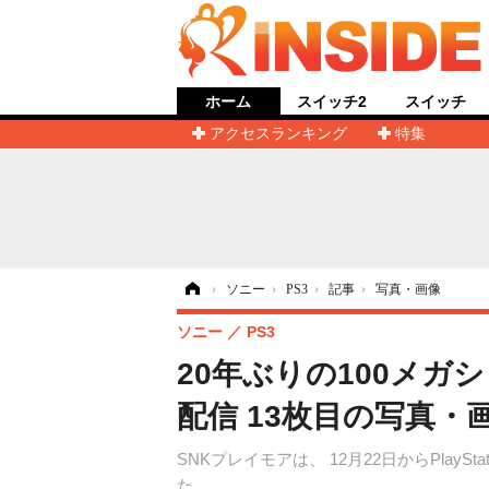
ホーム
スイッチ2
スイッチ
アクセスランキング
特集
ホーム
›
ソニー
›
PS3
›
記事
›
写真・画像
ソニー
PS3
20年ぶりの100メガ
配信 13枚目の写真・
SNKプレイモアは、 12月22日からPlay
た。