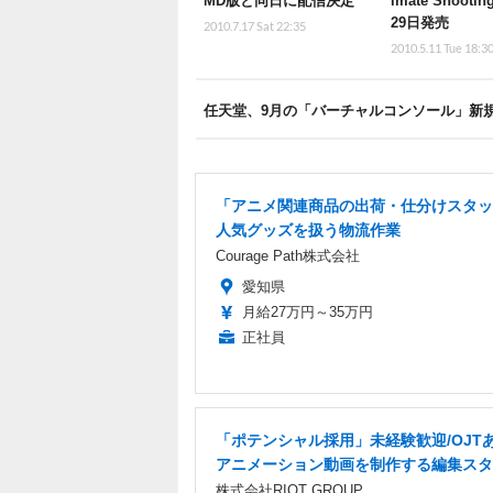
MD版と同日に配信決定
imate Shoot
29日発売
2010.7.17 Sat 22:35
2010.5.11 Tue 18:3
任天堂、9月の「バーチャルコンソール」新規
「アニメ関連商品の出荷・仕分けスタッ
人気グッズを扱う物流作業
Courage Path株式会社
愛知県
月給27万円～35万円
正社員
「ポテンシャル採用」未経験歓迎/OJT
アニメーション動画を制作する編集スタ
株式会社RIOT GROUP