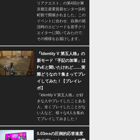
リアクエスト」の第4回が東
京都立産業貿易センター浜松
町館で開催されました。この
イベントに合わせ、自身の就
活時のエピソードを若手クリ
エイターに聞いてみたので、
その模様をお届けします。
『Identity V 第五人格』の
新モード「手記の加筆」は
PvEと聞いたけれど……実
際どうなの？集まってプレ
イしてみた！【プレイレ
ポ】
『Identity V 第五人格』が好
きな人やプレイしたことある
人、全くプレイしたことがな
い人など、様々な4人を集め
てプレイしてみました！
0.03msの圧倒的応答速度