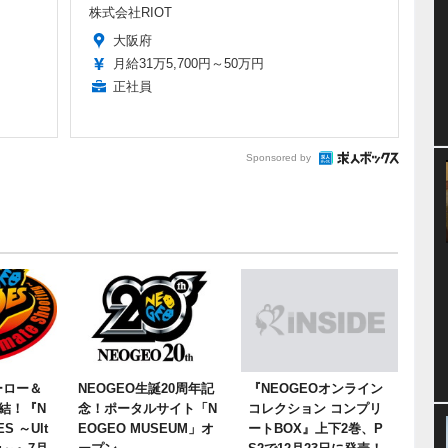
株式会社RIOT
大阪府
月給31万5,700円～50万円
正社員
Sponsored by
ーロー＆
NEOGEO生誕20周年記
『NEOGEOオンライン
結！『N
念！ポータルサイト「N
コレクション コンプリ
S ～Ult
EOGEO MUSEUM」オ
ートBOX』上下2巻、P