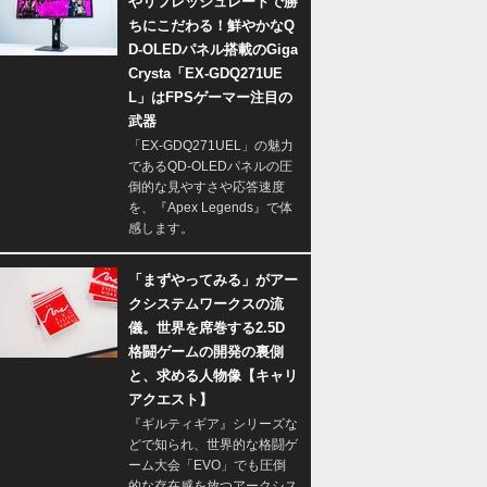
やリフレッシュレートで勝
ちにこだわる！鮮やかなQ
D-OLEDパネル搭載のGiga
Crysta「EX-GDQ271UE
L」はFPSゲーマー注目の
武器
「EX-GDQ271UEL」の魅力
であるQD-OLEDパネルの圧
倒的な見やすさや応答速度
を、『Apex Legends』で体
感します。
「まずやってみる」がアー
クシステムワークスの流
儀。世界を席巻する2.5D
格闘ゲームの開発の裏側
と、求める人物像【キャリ
アクエスト】
『ギルティギア』シリーズな
どで知られ、世界的な格闘ゲ
ーム大会「EVO」でも圧倒
的な存在感を放つアークシス