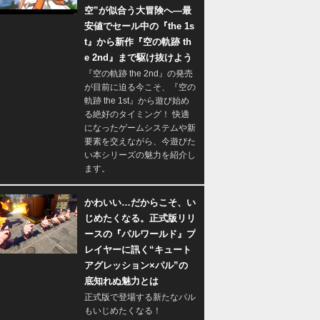
空”が似合う大冒険へ―最
安値でセール中の『the 1s
t』から新作『空の軌跡 th
e 2nd』まで駆け抜けよう
『空の軌跡 the 2nd』の発売
が目前に迫る今こそ、『空の
軌跡 the 1st』から遊び始め
る絶好のタイミング！ 快適
になったゲームシステムや新
要素を交えながら、今遊びた
い本シリーズの魅力を紹介し
ます。
かわいい…だからこそ、い
じめたくなる。正式版リリ
ースの『パルワールド』プ
レイヤーに訊く“キュート
アグレッション×パル”の
底知れぬ魅力とは
正式版で登場する新たなパル
もいじめたくなる！