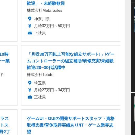
歓迎」・未経験歓迎
株式会社Meta Sales
神奈川県
月給32万円～50万円
正社員
10時
「月収30万円以上可能な組立サポート!」/ゲー
ナー業
ムコントローラーの組立補助/研修充実/未経験
歓迎/20~30代活躍中
ド
株式会社Tetote
埼玉県
月給27万円～34万円
正社員
イラス
ゲームUI・GUIの開発サポートスタッフ・資格
トス
取得支援/育休取得実績あり/IT・ゲーム業界志
野2丁
望