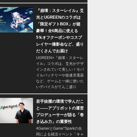
『崩壊：スターレイル』爻
光とUGREENのコラボは
「限定ギフトBOX」が超
豪華！全6商品に使える
5％オフクーポンやコスプ
レイヤー撮影会など、盛り
だくさんでお届け
UGREEN×『崩壊：スターレ
イル』コラボは、爻光がデザ
インされていて美しい！モバ
イルバッテリーや急速充電器
など、ゲームと一緒に使いた
いデバイスがてんこ盛り
若手抜擢の環境で学んだこ
と――アプリボットの運営
プロデューサーが語る「巻
き込み力」の重要性
4GamerとGame*Sparkの合
同による就活イベント「キャ