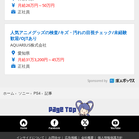
月給26万円～50万円
正社員
人気アニメグッズの検査/キズ・汚れの目視チェック/未経験
歓迎/OJTあり
AQUARIUS株式会社
愛知県
月給31万3,200円～45万円
正社員
Sponsored by
記事
ホーム
›
ソニー
›
PS4
›
Home
Facebook
YouTube
X
インサイドについて
お問合せ
広告掲載
会社概要
個人情報保護方針