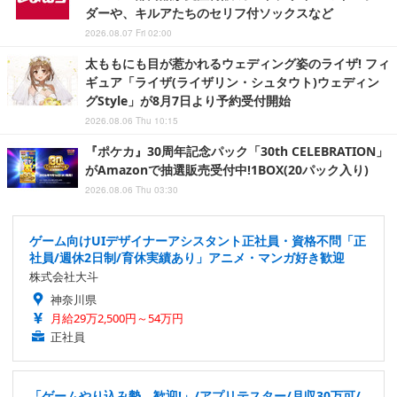
ダーや、キルアたちのセリフ付ソックスなど
2026.08.07 Fri 02:00
太ももにも目が惹かれるウェディング姿のライザ! フィ
ギュア「ライザ(ライザリン・シュタウト)ウェディン
グStyle」が8月7日より予約受付開始
2026.08.06 Thu 10:15
『ポケカ』30周年記念パック「30th CELEBRATION」
がAmazonで抽選販売受付中!1BOX(20パック入り)
2026.08.06 Thu 03:30
ゲーム向けUIデザイナーアシスタント正社員・資格不問「正
社員/週休2日制/育休実績あり」アニメ・マンガ好き歓迎
株式会社大斗
神奈川県
月給29万2,500円～54万円
正社員
「ゲームやり込み勢、歓迎!」/アプリテスター/月収30万可/