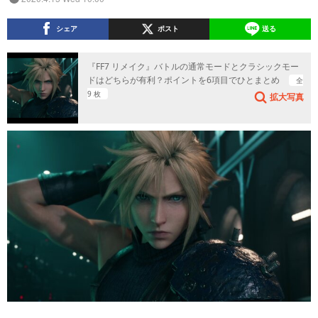
シェア
ポスト
送る
『FF7 リメイク』バトルの通常モードとクラシックモー
ドはどちらが有利？ポイントを6項目でひとまとめ
全
9 枚
拡大写真