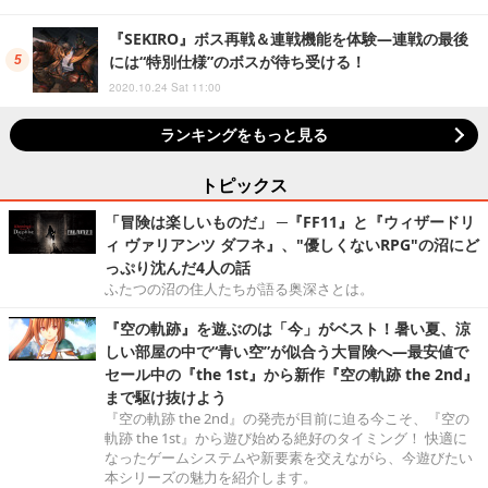
『SEKIRO』ボス再戦＆連戦機能を体験―連戦の最後
には“特別仕様”のボスが待ち受ける！
2020.10.24 Sat 11:00
ランキングをもっと見る
トピックス
「冒険は楽しいものだ」 ─『FF11』と『ウィザードリ
ィ ヴァリアンツ ダフネ』、"優しくないRPG"の沼にど
っぷり沈んだ4人の話
ふたつの沼の住人たちが語る奥深さとは。
『空の軌跡』を遊ぶのは「今」がベスト！暑い夏、涼
しい部屋の中で“青い空”が似合う大冒険へ―最安値で
セール中の『the 1st』から新作『空の軌跡 the 2nd』
まで駆け抜けよう
『空の軌跡 the 2nd』の発売が目前に迫る今こそ、『空の
軌跡 the 1st』から遊び始める絶好のタイミング！ 快適に
なったゲームシステムや新要素を交えながら、今遊びたい
本シリーズの魅力を紹介します。