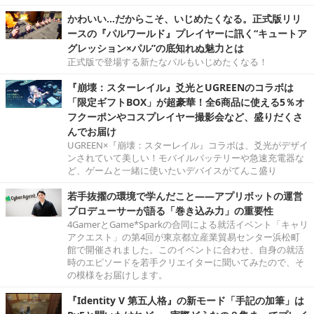
かわいい…だからこそ、いじめたくなる。正式版リリ
ースの『パルワールド』プレイヤーに訊く“キュートア
グレッション×パル”の底知れぬ魅力とは
正式版で登場する新たなパルもいじめたくなる！
『崩壊：スターレイル』爻光とUGREENのコラボは
「限定ギフトBOX」が超豪華！全6商品に使える5％オ
フクーポンやコスプレイヤー撮影会など、盛りだくさ
んでお届け
UGREEN×『崩壊：スターレイル』コラボは、爻光がデザイ
ンされていて美しい！モバイルバッテリーや急速充電器な
ど、ゲームと一緒に使いたいデバイスがてんこ盛り
若手抜擢の環境で学んだこと――アプリボットの運営
プロデューサーが語る「巻き込み力」の重要性
4GamerとGame*Sparkの合同による就活イベント「キャリ
アクエスト」の第4回が東京都立産業貿易センター浜松町
館で開催されました。このイベントに合わせ、自身の就活
時のエピソードを若手クリエイターに聞いてみたので、そ
の模様をお届けします。
『Identity V 第五人格』の新モード「手記の加筆」は