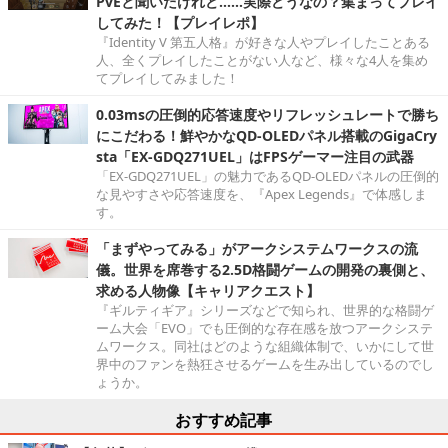
PvEと聞いたけれど……実際どうなの？集まってプレイ
してみた！【プレイレポ】
『Identity V 第五人格』が好きな人やプレイしたことある
人、全くプレイしたことがない人など、様々な4人を集め
てプレイしてみました！
0.03msの圧倒的応答速度やリフレッシュレートで勝ち
にこだわる！鮮やかなQD-OLEDパネル搭載のGigaCry
sta「EX-GDQ271UEL」はFPSゲーマー注目の武器
「EX-GDQ271UEL」の魅力であるQD-OLEDパネルの圧倒的
な見やすさや応答速度を、『Apex Legends』で体感しま
す。
「まずやってみる」がアークシステムワークスの流
儀。世界を席巻する2.5D格闘ゲームの開発の裏側と、
求める人物像【キャリアクエスト】
『ギルティギア』シリーズなどで知られ、世界的な格闘ゲ
ーム大会「EVO」でも圧倒的な存在感を放つアークシステ
ムワークス。同社はどのような組織体制で、いかにして世
界中のファンを熱狂させるゲームを生み出しているのでし
ょうか。
おすすめ記事