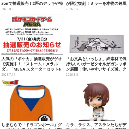
zonで抽選販売！2匹のデッキや特
が限定復刻！ミラーを本物の鏡風
別カードを収録
や、ブルマの目元が映りこむ描写
2026.8.6
2026.8.5
にできるステッカーを収録
人気の『ポケカ』抽選販売がゲオ
「お文具といっしょ」綿素材で気
で実施中！「ストームエメラル
持ちいいガーゼタオルがガシャポ
ダ」「MEGA スターターセットe
ン展開！使いやすいサイズ感、ク
x」各種の全4商品
ールな和柄や可愛らしいお寿司な
2026.7.14
2026.8.5
ど全4種
しまむらで「ドラゴンボール」グ
キラ、ラクス、アスランたちがデ