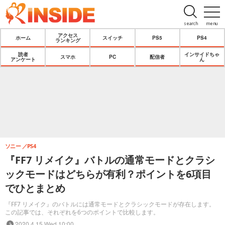
search
menu
アクセス
ホーム
スイッチ
PS5
PS4
ランキング
読者
インサイドちゃ
スマホ
PC
配信者
アンケート
ん
ソニー
PS4
『FF7 リメイク』バトルの通常モードとクラシ
ックモードはどちらが有利？ポイントを6項目
でひとまとめ
『FF7 リメイク』のバトルには通常モードとクラシックモードが存在します。
この記事では、それぞれを6つのポイントで比較します。
2020.4.15 Wed 10:00