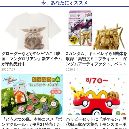
今、あなたにオススメ
グローグーなどがTシャツに！映
Zガンダム、キュベレイら5機体を
画「マンダロリアン」新アイテム
収録！高密度ミニプラキット「ガ
が予約受付中
ンダムアーティファクト」ベスト
セレクションが10月発売
2026.7.27
2026.8.1
『どうぶつの森』本格コスメ「ポ
ハッピーセットに『ポケモン』歴
ンデクルール」が9月21発売！た
代御三家が大集合！モンスターボ