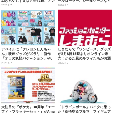
ぬきちやしずえなど全12種、アレ
ールローラー、シールケースなど
ンジできるリアクションシールも
全12種
2026.8.7
2026.8.6
付属
アベイルに「クレヨンしんちゃ
しまむらで「ワンピース」グッズ
ん」映画グッズがズラリ！新作
が8月8日15時よりオンライン販
「オラの妖怪バケ～ション」や、
売！かるた風のルフィたちがお洒
「ヘンダーランド」「暗黒タマタ
落なバッグや、チョッパーが可愛
2026.8.7
2026.8.7
マ」などをフィーチャー
いサンダルも
大注目の『ポケカ』30周年「エー
「ドラゴンボール」バイクに乗っ
フィ・ブラッキーセット」がAma
た「孫悟空＆ブルマ」フィギュア