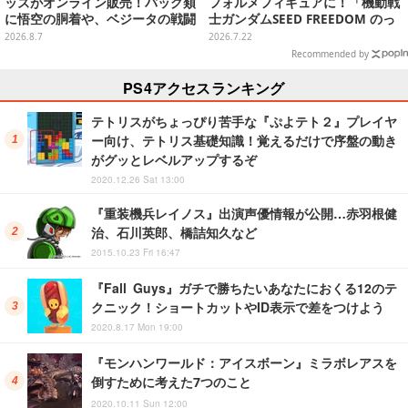
ッズがオンライン販売！バッグ類
フォルメフィギュアに！「機動戦
に悟空の胴着や、ベジータの戦闘
士ガンダムSEED FREEDOM のっ
服を大胆デザイン
かるんです♪」予約締切間近
2026.8.7
2026.7.22
Recommended by
PS4アクセスランキング
テトリスがちょっぴり苦手な『ぷよテト２』プレイヤ
ー向け、テトリス基礎知識！覚えるだけで序盤の動き
がグッとレベルアップするぞ
2020.12.26 Sat 13:00
『重装機兵レイノス』出演声優情報が公開…赤羽根健
治、石川英郎、橋詰知久など
2015.10.23 Fri 16:47
『Fall Guys』ガチで勝ちたいあなたにおくる12のテ
クニック！ショートカットやID表示で差をつけよう
2020.8.17 Mon 19:00
『モンハンワールド：アイスボーン』ミラボレアスを
倒すために考えた7つのこと
2020.10.11 Sun 12:00