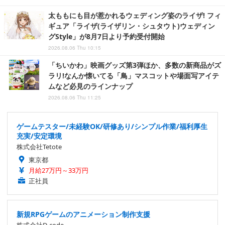
太ももにも目が惹かれるウェディング姿のライザ! フィ
ギュア「ライザ(ライザリン・シュタウト)ウェディン
グStyle」が8月7日より予約受付開始
2026.08.06 Thu 10:15
「ちいかわ」映画グッズ第3弾ほか、多数の新商品がズ
ラリ!なんか懐いてる「鳥」マスコットや場面写アイテ
ムなど必見のラインナップ
2026.08.06 Thu 11:25
ゲームテスター/未経験OK/研修あり/シンプル作業/福利厚生
充実/安定環境
株式会社Tetote
東京都
月給27万円～33万円
正社員
新規RPGゲームのアニメーション制作支援