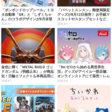
「ボンボンドロップシール」トヨ
「パペットスンスン」郵便局限定
タ自動車「GR」と「しずくちゃ
グッズが8月12日発売！ お手紙マ
ん」のコラボデザインが9月末登
スコットやスタンプセットなど、
場！くま吉らも描かれた全4柄
可愛すぎる全5アイテムがライン
2026.8.1
2026.8.5
ナップ
金色に輝く「METAL BUILD ゴッ
「Re:ゼロから始める異世界生
ドガンダム（明鏡止水）」が商品
活」グッズがアベイル一部店舗、
化！日輪エフェクトも本商品用に
オンラインストアにて発売！レム
刷新した豪華仕様
＆ラムTシャツなどラインナップ
2026.8.7
2026.8.8