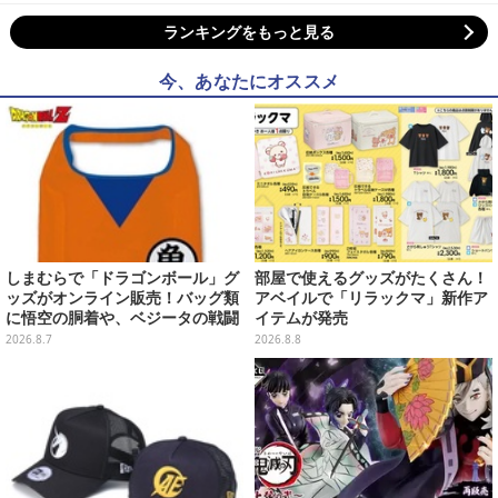
ランキングをもっと見る
今、あなたにオススメ
しまむらで「ドラゴンボール」グ
部屋で使えるグッズがたくさん！
ッズがオンライン販売！バッグ類
アベイルで「リラックマ」新作ア
に悟空の胴着や、ベジータの戦闘
イテムが発売
服を大胆デザイン
2026.8.7
2026.8.8