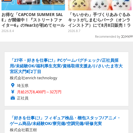
お得な「CAPCOM SUMMER SAL
「ちいかわ」手づくりあみぐるみ
E」が開催中！『ストリートファ
キットがしまむらパーク（オンラ
イター6』のYear3が初めてセール
インストア）にて8月8日販売！ラ
対象に
インナップ全3種、初心者向きの
2026.8.4
2026.8.7
編み方で作れちゃう
Recommended by
「27卒・好きを仕事に!」PCゲームバグチェック/正社員採
用/未経験OK/福利厚生充実/資格取得支援あり/さいたま市大
宮区大門町2丁目
株式会社enrich technology
埼玉県
月給25万8,400円～32万円
正社員
「好きを仕事に!」フィギュア検品・梱包スタッフ/アニメ・
ゲーム商品/未経験OK/寮完備/空調完備/研修充実
株式会社覇王樹