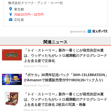
株式会社クリーク・アンド・リバー社
東京都
月給25万円～32万円
正社員
Sponsored by
関連ニュース
「トイ・ストーリー」新作一番くじが発売決定!A賞
は、ウッディたちがレトロ感満載のアナログレコード
上を走る姿で立体化
2026.08.07 Fri 03:40
『ポケカ』30周年記念パック「30th CELEBRATION」
がAmazonで抽選販売受付中!1BOX(20パック入り)
2026.08.06 Thu 03:30
「トイ・ストーリー」新作一番くじが発売決定!A賞
は、ウッディたちがレトロ感満載のアナログレコード
上を走る姿で立体化 2枚目の写真・画像
2026.08.07 Fri 03:40