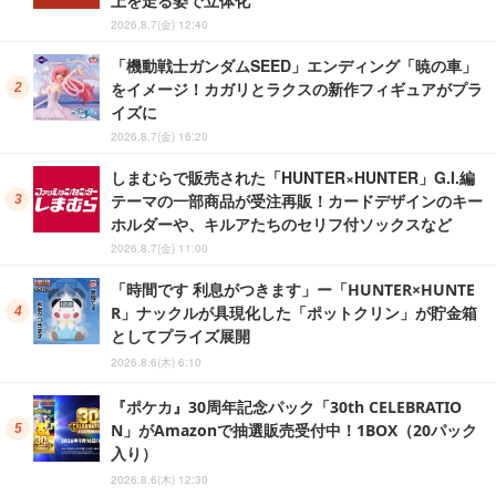
上を走る姿で立体化
2026.8.7(金) 12:40
「機動戦士ガンダムSEED」エンディング「暁の車」
をイメージ！カガリとラクスの新作フィギュアがプラ
イズに
2026.8.7(金) 16:20
しまむらで販売された「HUNTER×HUNTER」G.I.編
テーマの一部商品が受注再販！カードデザインのキー
ホルダーや、キルアたちのセリフ付ソックスなど
2026.8.7(金) 11:00
「時間です 利息がつきます」ー「HUNTER×HUNTE
R」ナックルが具現化した「ポットクリン」が貯金箱
としてプライズ展開
2026.8.6(木) 6:10
『ポケカ』30周年記念パック「30th CELEBRATIO
N」がAmazonで抽選販売受付中！1BOX（20パック
入り）
2026.8.6(木) 12:30