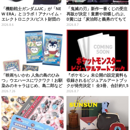
「機動戦士ガンダムUC」が「NE
「鬼滅の刃」新作一番くじの受注
W ERA」とコラボ！アナハイム・
再販が決定！童磨や胡蝶しのぶ、
エレクトロニクス/ビスト財団の
D賞には「炭治郎と義勇のてちて
キャップが予約開始
ちフィギュア」も
2026.8.6
2026.8.7
「映画ちいかわ 人魚の島のひみ
『ポケモン』未公開の設定資料も
つ」ウエハースにワクワク！お馴
収録されるビジュアルアートブッ
染みのキャラはじめ、島二郎など
クが発売決定！ 全3冊、合計約1,5
セイレーン編カード全22種
00ページの大ボリュームでシリー
2026.7.26
2026.8.7
ズ30年を振り返る