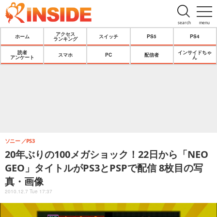
search
menu
アクセス
ホーム
スイッチ
PS5
PS4
ランキング
読者
インサイドちゃ
スマホ
PC
配信者
アンケート
ん
ソニー
PS3
20年ぶりの100メガショック！22日から「NEO
GEO」タイトルがPS3とPSPで配信 8枚目の写
真・画像
2010.12.7 Tue 17:37