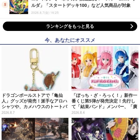
ルダ」「スタートデッキ100」など人気商品が対象
2026.8.7(金) 16:25
ランキングをもっと見る
今、あなたにオススメ
ドラゴンボールストアで「亀仙
「ぼっち・ざ・ろっく！」新作一
人」グッズが発売！派手なアロハ
番くじ第5弾が発売決定！先行し
シャツや、カメハウスのトートバ
て「結束バンド」メンバー、「廣
ッグなど夏らしいアイテムがズラ
井きくり」のメイド衣装フィギュ
2026.8.7
2026.8.4
リ
アを公開