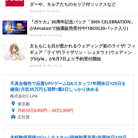
ダーや、キルアたちのセリフ付ソックスなど
2026.08.07 Fri 02:00
『ポケカ』30周年記念パック「30th CELEBRATION」
がAmazonで抽選販売受付中!1BOX(20パック入り)
2026.08.06 Thu 03:30
太ももにも目が惹かれるウェディング姿のライザ! フィ
ギュア「ライザ(ライザリン・シュタウト)ウェディン
グStyle」が8月7日より予約受付開始
2026.08.06 Thu 10:15
不具合報告で品質UP!/ゲームQAスタッフ/年間休日125日を
確保/月収35万円も視野/週2日しっかり休める
株式会社C-Link
東京都
月給33万8,000円～34万2,000円
正社員
未経験採用枠/ゲームテスター/研修制度充実/年間休日125日