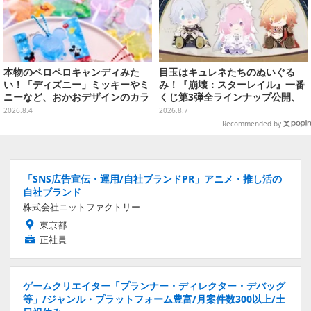
本物のペロペロキャンディみた
目玉はキュレネたちのぬいぐる
い！「ディズニー」ミッキーやミ
み！『崩壊：スターレイル』一番
ニーなど、おかおデザインのカラ
くじ第3弾全ラインナップ公開、
フルチャーム全10種が8月31日発
美麗ビジュアルのアクリルボード
2026.8.4
2026.8.7
売
など用意
Recommended by
「SNS広告宣伝・運用/自社ブランドPR」アニメ・推し活の
自社ブランド
株式会社ニットファクトリー
東京都
正社員
ゲームクリエイター「プランナー・ディレクター・デバッグ
等」/ジャンル・プラットフォーム豊富/月案件数300以上/土