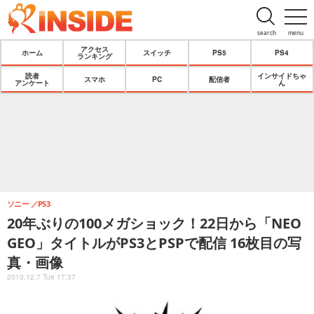
search
menu
アクセス
ホーム
スイッチ
PS5
PS4
ランキング
読者
インサイドちゃ
スマホ
PC
配信者
アンケート
ん
ソニー
PS3
20年ぶりの100メガショック！22日から「NEO
GEO」タイトルがPS3とPSPで配信 16枚目の写
真・画像
2010.12.7 Tue 17:37