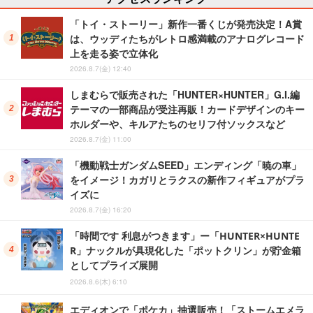
「トイ・ストーリー」新作一番くじが発売決定！A賞
は、ウッディたちがレトロ感満載のアナログレコード
上を走る姿で立体化
2026.8.7(金) 12:40
しまむらで販売された「HUNTER×HUNTER」G.I.編
テーマの一部商品が受注再販！カードデザインのキー
ホルダーや、キルアたちのセリフ付ソックスなど
2026.8.7(金) 11:00
「機動戦士ガンダムSEED」エンディング「暁の車」
をイメージ！カガリとラクスの新作フィギュアがプラ
イズに
2026.8.7(金) 16:20
「時間です 利息がつきます」ー「HUNTER×HUNTE
R」ナックルが具現化した「ポットクリン」が貯金箱
としてプライズ展開
2026.8.6(木) 6:10
エディオンで「ポケカ」抽選販売！「ストームエメラ