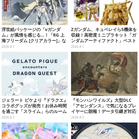
浮世絵パッケージの「νガンダ
Zガンダム、キュベレイら5機体を
ム」が風情を感じる…！「RG 上
収録！高密度ミニプラキット「ガ
海フリーダム [クリアカラー]」な
ンダムアーティファクト」ベスト
どガンプラ2商品が8月順次発売
セレクションが10月発売
2026.8.7
2026.8.1
ジェラート ピケより『ドラクエ』
『モンハンワイルズ』大型DLC
コラボグッズが発売！お休み時間
「アセンダンス」で気になるプレ
を過ごす「スライム」らのルーム
イヤーに朗報！データ引継ぎ対応
ウェア、雑貨など多数ラインナッ
の「序盤体験版」が本日8月5日配
2026.8.7
2026.8.5
プ
信