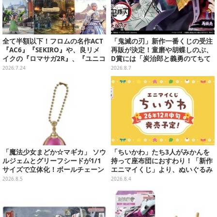
全て半額以下！フロムの名作ACT
「鬼滅の刃」新作一番くじの受注
『AC6』『SEKIRO』や、良リメ
再販が決定！童磨や胡蝶しのぶ、
イクの『ロマサガ2R』、『ユニコ
D賞には「炭治郎と義勇のてちて
ーンオーバーロード』と『SO6』
ちフィギュア」も
2026.7.24
2026.8.7
もお手頃価格に【PS Storeのお薦
めセール】
「魔法少女まどか☆マギカ」 ソウ
「ちいかわ」たち3人がみかんを
ルジェムとグリーフシードが1/1
持って座布団におすわり！「新作
サイズで立体化！ボールチェーン
エニマイくじ」より、ぬいぐるみ
を外せばフィギュアとして飾れる
画像が初公開
2026.8.5
2026.8.4
ガシャポン全6種