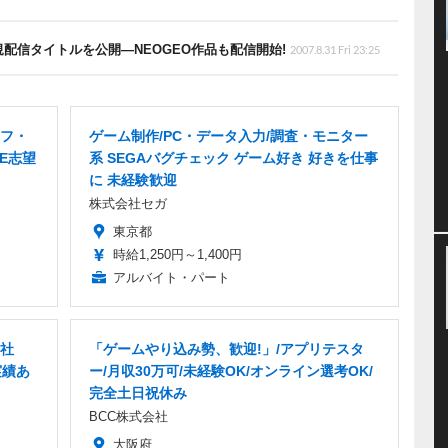
配信タイトルを公開―NEOGEO作品も配信開始!
2007.8.31 Fri 23:25
ッフ・
ゲーム制作/PC・データ入力/調査・モニター
E志望
系 SEGAバグチェック ゲーム好き 好きを仕事
に 未経験歓迎
株式会社セガ
東京都
時給1,250円～1,400円
アルバイト・パート
正社
「ゲームやり込み勢、歓迎!」/アプリテスタ
実績あ
ー/月収30万可/未経験OK/オンライン選考OK/
完全土日祝休み
BCC株式会社
大阪府