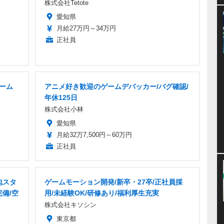
株式会社Tetote
愛知県
月給27万円～34万円
正社員
ゲーム
アニメ好き歓迎のゲームデバッカー/バグ確認/
年休125日
株式会社小林
愛知県
月給32万7,500円～60万円
正社員
包スタ
ゲームモーション開発/新卒・27卒/正社員採
完備/空
用/未経験OK/研修あり/福利厚生充実
株式会社キソシン
東京都