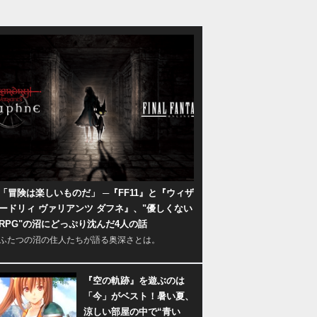
「冒険は楽しいものだ」 ─『FF11』と『ウィザ
ードリィ ヴァリアンツ ダフネ』、"優しくない
RPG"の沼にどっぷり沈んだ4人の話
ふたつの沼の住人たちが語る奥深さとは。
『空の軌跡』を遊ぶのは
「今」がベスト！暑い夏、
涼しい部屋の中で“青い