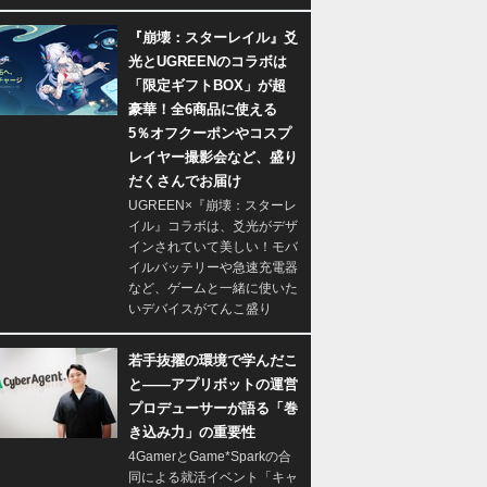
『崩壊：スターレイル』爻
光とUGREENのコラボは
「限定ギフトBOX」が超
豪華！全6商品に使える
5％オフクーポンやコスプ
レイヤー撮影会など、盛り
だくさんでお届け
UGREEN×『崩壊：スターレ
イル』コラボは、爻光がデザ
インされていて美しい！モバ
イルバッテリーや急速充電器
など、ゲームと一緒に使いた
いデバイスがてんこ盛り
若手抜擢の環境で学んだこ
と――アプリボットの運営
プロデューサーが語る「巻
き込み力」の重要性
4GamerとGame*Sparkの合
同による就活イベント「キャ