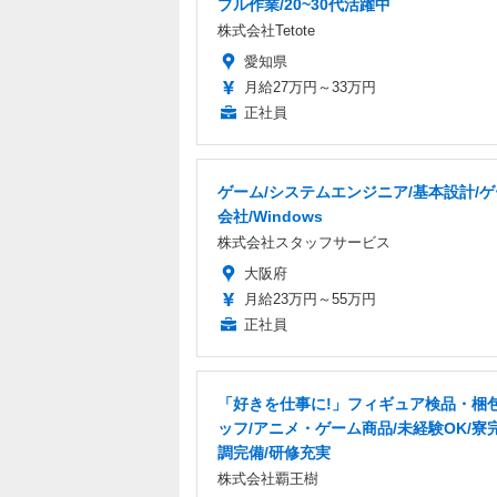
プル作業/20~30代活躍中
株式会社Tetote
愛知県
月給27万円～33万円
正社員
ゲーム/システムエンジニア/基本設計/
会社/Windows
株式会社スタッフサービス
大阪府
月給23万円～55万円
正社員
「好きを仕事に!」フィギュア検品・梱
ッフ/アニメ・ゲーム商品/未経験OK/寮
調完備/研修充実
株式会社覇王樹