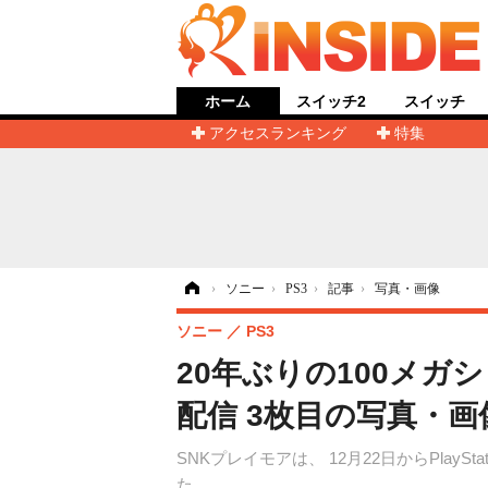
ホーム
スイッチ2
スイッチ
アクセスランキング
特集
ホーム
›
ソニー
›
PS3
›
記事
›
写真・画像
ソニー
PS3
20年ぶりの100メガ
配信 3枚目の写真・画
SNKプレイモアは、 12月22日からPlay
た。