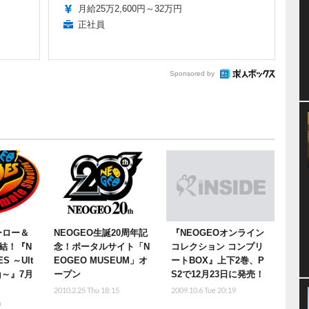
月給25万2,600円～32万円
正社員
Sponsored by
ーロー＆
NEOGEO生誕20周年記
『NEOGEOオンライン
結！『N
念！ポータルサイト「N
コレクション コンプリ
S ～Ult
EOGEO MUSEUM」オ
ートBOX』上下2巻、P
ing～』7月
ープン
S2で12月23日に発売！
2010.2.25 Thu 18:15
2009.10.6 Tue 20:19
0