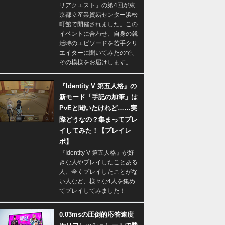
リアクエスト」の第4回が東
京都立産業貿易センター浜松
町館で開催されました。この
イベントに合わせ、自身の就
活時のエピソードを若手クリ
エイターに聞いてみたので、
その模様をお届けします。
『Identity V 第五人格』の
新モード「手記の加筆」は
PvEと聞いたけれど……実
際どうなの？集まってプレ
イしてみた！【プレイレ
ポ】
『Identity V 第五人格』が好
きな人やプレイしたことある
人、全くプレイしたことがな
い人など、様々な4人を集め
てプレイしてみました！
0.03msの圧倒的応答速度