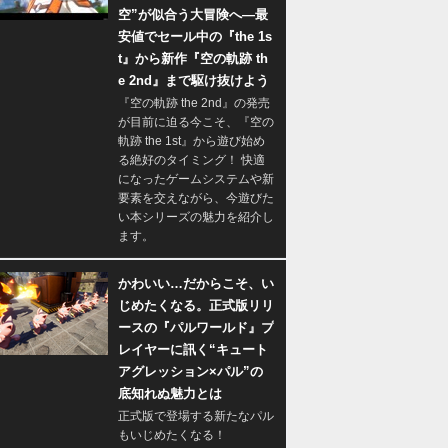
空”が似合う大冒険へ―最
安値でセール中の『the 1s
t』から新作『空の軌跡 th
e 2nd』まで駆け抜けよう
『空の軌跡 the 2nd』の発売
が目前に迫る今こそ、『空の
軌跡 the 1st』から遊び始め
る絶好のタイミング！ 快適
になったゲームシステムや新
要素を交えながら、今遊びた
い本シリーズの魅力を紹介し
ます。
かわいい…だからこそ、い
じめたくなる。正式版リリ
ースの『パルワールド』プ
レイヤーに訊く“キュート
アグレッション×パル”の
底知れぬ魅力とは
正式版で登場する新たなパル
もいじめたくなる！