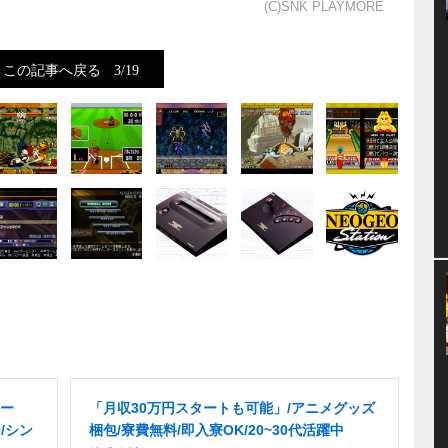
(C)SNK PLAYMORE
この記事へ戻る
3/19
ー
「月収30万円スタートも可能」/アニメグッズ
/シン
梱包/寮費無料/即入寮OK/20~30代活躍中