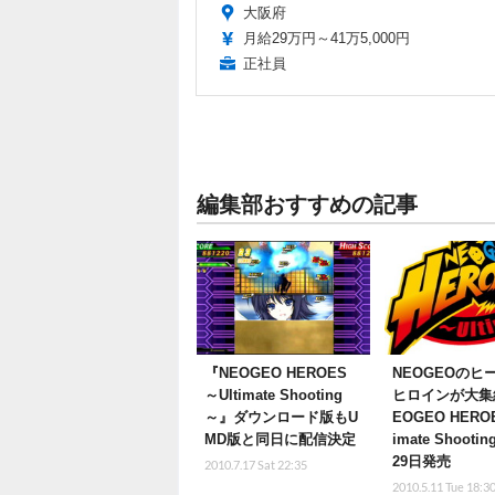
大阪府
月給29万円～41万5,000円
正社員
編集部おすすめの記事
『NEOGEO HEROES
NEOGEOのヒ
～Ultimate Shooting
ヒロインが大集
～』ダウンロード版もU
EOGEO HEROE
MD版と同日に配信決定
imate Shoot
29日発売
2010.7.17 Sat 22:35
2010.5.11 Tue 18:3