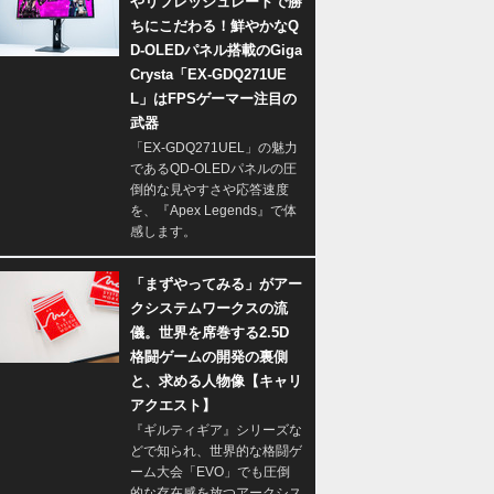
やリフレッシュレートで勝
ちにこだわる！鮮やかなQ
D-OLEDパネル搭載のGiga
Crysta「EX-GDQ271UE
L」はFPSゲーマー注目の
武器
「EX-GDQ271UEL」の魅力
であるQD-OLEDパネルの圧
倒的な見やすさや応答速度
を、『Apex Legends』で体
感します。
「まずやってみる」がアー
クシステムワークスの流
儀。世界を席巻する2.5D
格闘ゲームの開発の裏側
と、求める人物像【キャリ
アクエスト】
『ギルティギア』シリーズな
どで知られ、世界的な格闘ゲ
ーム大会「EVO」でも圧倒
的な存在感を放つアークシス