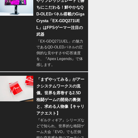
やリフレッシュレートで勝
ちにこだわる！鮮やかなQ
D-OLEDパネル搭載のGiga
Crysta「EX-GDQ271UE
L」はFPSゲーマー注目の
武器
「EX-GDQ271UEL」の魅力
であるQD-OLEDパネルの圧
倒的な見やすさや応答速度
を、『Apex Legends』で体
感します。
「まずやってみる」がアー
クシステムワークスの流
儀。世界を席巻する2.5D
格闘ゲームの開発の裏側
と、求める人物像【キャリ
アクエスト】
『ギルティギア』シリーズな
どで知られ、世界的な格闘ゲ
ーム大会「EVO」でも圧倒
的な存在感を放つアークシス