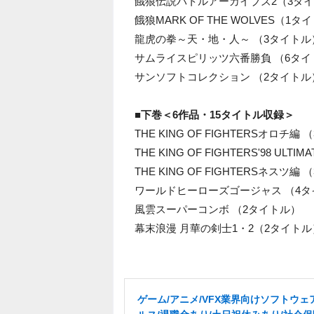
餓狼伝説バトルアーカイブズ2（3タ
餓狼MARK OF THE WOLVES（1タ
龍虎の拳～天・地・人～ （3タイトル
サムライスピリッツ六番勝負 （6タイ
サンソフトコレクション （2タイトル
■下巻＜6作品・15タイトル収録＞
THE KING OF FIGHTERSオロチ編
THE KING OF FIGHTERS'98 ULT
THE KING OF FIGHTERSネスツ編
ワールドヒーローズゴージャス （4タ
風雲スーパーコンボ （2タイトル）
幕末浪漫 月華の剣士1・2（2タイトル
ゲーム/アニメ/VFX業界向けソフトウェ