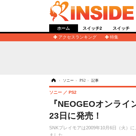
ホーム
スイッチ2
スイッチ
アクセスランキング
特集
ホーム
›
ソニー
›
PS2
›
記事
ソニー
PS2
『NEOGEOオンライ
23日に発売！
SNKプレイモアは2009年10月6日（火
ました。