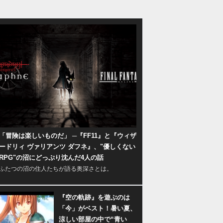
「冒険は楽しいものだ」 ─『FF11』と『ウィザ
ードリィ ヴァリアンツ ダフネ』、"優しくない
RPG"の沼にどっぷり沈んだ4人の話
ふたつの沼の住人たちが語る奥深さとは。
『空の軌跡』を遊ぶのは
「今」がベスト！暑い夏、
涼しい部屋の中で“青い