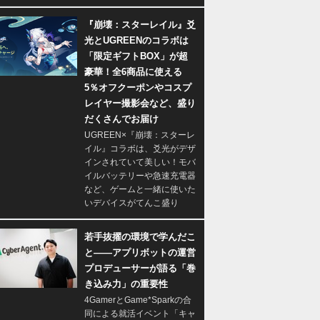
『崩壊：スターレイル』爻
光とUGREENのコラボは
「限定ギフトBOX」が超
豪華！全6商品に使える
5％オフクーポンやコスプ
レイヤー撮影会など、盛り
だくさんでお届け
UGREEN×『崩壊：スターレ
イル』コラボは、爻光がデザ
インされていて美しい！モバ
イルバッテリーや急速充電器
など、ゲームと一緒に使いた
いデバイスがてんこ盛り
若手抜擢の環境で学んだこ
と――アプリボットの運営
プロデューサーが語る「巻
き込み力」の重要性
4GamerとGame*Sparkの合
同による就活イベント「キャ