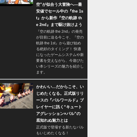
空”が似合う大冒険へ―最
安値でセール中の『the 1s
t』から新作『空の軌跡 th
e 2nd』まで駆け抜けよう
『空の軌跡 the 2nd』の発売
が目前に迫る今こそ、『空の
軌跡 the 1st』から遊び始め
る絶好のタイミング！ 快適
になったゲームシステムや新
要素を交えながら、今遊びた
い本シリーズの魅力を紹介し
ます。
かわいい…だからこそ、い
じめたくなる。正式版リリ
ースの『パルワールド』プ
レイヤーに訊く“キュート
アグレッション×パル”の
底知れぬ魅力とは
正式版で登場する新たなパル
もいじめたくなる！