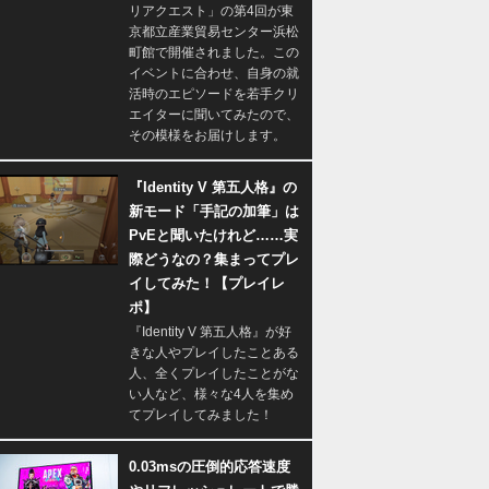
リアクエスト」の第4回が東
京都立産業貿易センター浜松
町館で開催されました。この
イベントに合わせ、自身の就
活時のエピソードを若手クリ
エイターに聞いてみたので、
その模様をお届けします。
『Identity V 第五人格』の
新モード「手記の加筆」は
PvEと聞いたけれど……実
際どうなの？集まってプレ
イしてみた！【プレイレ
ポ】
『Identity V 第五人格』が好
きな人やプレイしたことある
人、全くプレイしたことがな
い人など、様々な4人を集め
てプレイしてみました！
0.03msの圧倒的応答速度