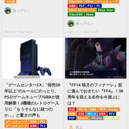
その他
Xbox360
Xbox
ゲームキューブ
GBA
PSP
PS2
PS
茶っプリン
Xbox Series X|S
Xbox One
Xbox360
Xbox
茶っプリン
2022.2.17 Thu 19:10
2021.10.11 Mon 10:45
「ゲームセンターCX」“発売20
『FF14 暁月のフィナーレ』前
年以上”のルールにのっとり、
に遊んでおきたい『FF4』！30
PS2/ゲームキューブ/GBAが使
周年を迎える名作を今遊ぶに
用解禁！3機種のレトロゲー入
は？
りに「もうそんなに経つの
3DS
Wii U
GBA
PSP
Steam
特集
3DS
Wii U
GBA
PSV
か…」と驚きの声も
PSP
Steam
iPhone
Android
ゲームキューブ
GBA
PS2
ゲームキューブ
GBA
PS2
田上