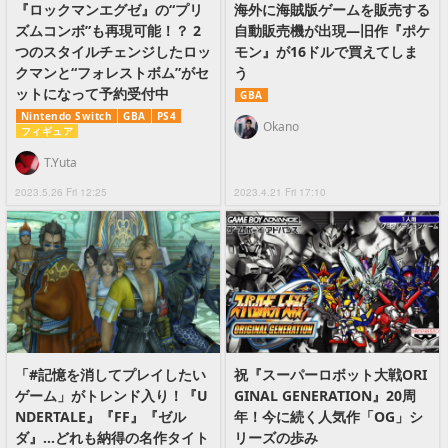
『ロックマンエグゼ』の“プリ
海外に海賊版ゲームを販売する
ズムコンボ”も再現可能！？ 2
自動販売機が出現―旧作『ポケ
つのスタイルチェンジしたロッ
モン』が16ドルで買えてしま
クマンと“フォレストボム”がセ
う
ットになって予約受付中
GBA
Nintendo Switch
GBA
PS4
Okano
フィギュア
T.Yuta
2023.5.26 Fri 12:25
2023.4.21 Fri 17:10
「#記憶を消してプレイしたい
祝『スーパーロボット大戦ORI
ゲーム」がトレンド入り！『U
GINAL GENERATION』20周
NDERTALE』『FF』『ゼル
年！今に続く人気作「OG」シ
ダ』…どれも納得の名作タイト
リーズの歩み