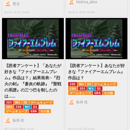
histrica_alice
哲太
2018.7.6 Fri 12:00
2018.5.18 Fri 19:45
【読者アンケート】「あなたが
【読者アンケート】あなたが好
好きな『ファイアーエムブレ
きな『ファイアーエムブレム』
ム』作品は？」結果発表─『烈
作品は？
火の剣』『蒼炎の軌跡』『聖戦
3DS
Wii
DS
ゲームキューブ
GBA
3DS
Wii
DS
の系譜』の三つ巴を制したの
ゲームキューブ
GBA
その他
は……
臥待 弦
3DS
Wii
DS
ゲームキューブ
GBA
3DS
Wii
DS
ゲームキューブ
GBA
その他
臥待 弦
2017.9.20 Wed 14:00
2017.9.12 Tue 8:00