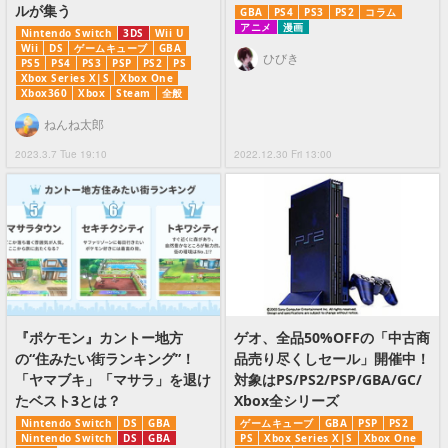
ルが集う
GBA
PS4
PS3
PS2
コラム
アニメ
漫画
Nintendo Switch
3DS
Wii U
Wii
DS
ゲームキューブ
GBA
ひびき
PS5
PS4
PS3
PSP
PS2
PS
Xbox Series X|S
Xbox One
Xbox360
Xbox
Steam
全般
ねんね太郎
2023.3.7 Tue 19:10
2022.12.30 Fri 13:00
『ポケモン』カントー地方
ゲオ、全品50%OFFの「中古商
の“住みたい街ランキング”！
品売り尽くしセール」開催中！
「ヤマブキ」「マサラ」を退け
対象はPS/PS2/PSP/GBA/GC/
たベスト3とは？
Xbox全シリーズ
Nintendo Switch
DS
GBA
ゲームキューブ
GBA
PSP
PS2
Nintendo Switch
DS
GBA
PS
Xbox Series X|S
Xbox One