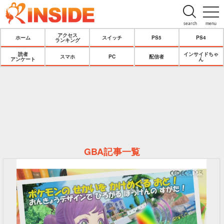
search
menu
アクセス
ホーム
スイッチ
PS5
PS4
ランキング
読者
インサイドちゃ
スマホ
PC
配信者
アンケート
ん
GBA記事一覧