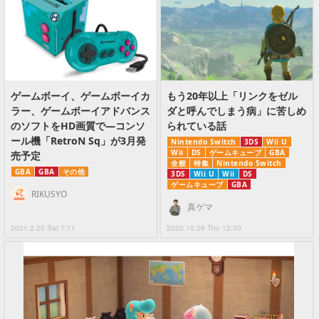
ゲームボーイ、ゲームボーイカ
もう20年以上「リンクをゼル
ラー、ゲームボーイアドバンス
ダと呼んでしまう病」に苦しめ
のソフトをHD画質で―コンソ
られている話
ール機「RetroN Sq」が3月発
Nintendo Switch
3DS
Wii U
Wii
DS
ゲームキューブ
GBA
売予定
全般
特集
Nintendo Switch
GBA
GBA
その他
3DS
Wii U
Wii
DS
ゲームキューブ
GBA
RIKUSYO
真ゲマ
2021.2.20 Sat 7:11
2020.10.29 Thu 12:00