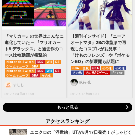
『マリカー』の世界はこんなに
【週刊インサイド】『ニーア
進化していた ─ 『マリオカー
オートマタ』2Bの体型まで再
ト8 デラックス』と過去作のコ
現したコスプレがお見事！
ース比較動画が衝撃的
「けものフレンズ」や『ポケモ
ンGO』の新展開も話題に
Nintendo Switch
3DS
Wii
DS
ゲームキューブ
GBA
GBA
全般
GBA
その他
その他
Nintendo Switch
3DS
Wii
DS
その他
その他PCゲーム
iPhone
ゲームキューブ
GBA
その他
臥待 弦
すしし
2017.5.23 Tue 18:00
2017.4.17 Mon 8:31
もっと見る
アクセスランキング
ユニクロの「浮世絵」UTが8月17日発売！がしゃどく