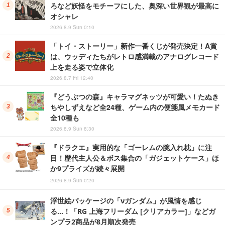
ろなど妖怪をモチーフにした、奥深い世界観が最高に
オシャレ
2026.8.9 Sun 0:10
「トイ・ストーリー」新作一番くじが発売決定！A賞
は、ウッディたちがレトロ感満載のアナログレコード
上を走る姿で立体化
2026.8.7 Fri 12:40
『どうぶつの森』キャラマグネッツが可愛い！たぬき
ちやしずえなど全24種、ゲーム内の便箋風メモカード
全10種も
2026.8.9 Sun 8:30
『ドラクエ』実用的な「ゴーレムの腕入れ枕」に注
目！歴代主人公＆ボス集合の「ガジェットケース」ほ
か9プライズが続々展開
2026.8.9 Sun 0:20
浮世絵パッケージの「νガンダム」が風情を感じ
る…！「RG 上海フリーダム [クリアカラー]」などガ
ンプラ2商品が8月順次発売