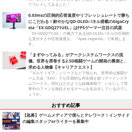
てプレイしてみました！
0.03msの圧倒的応答速度やリフレッシュレートで勝ち
にこだわる！鮮やかなQD-OLEDパネル搭載のGigaCry
sta「EX-GDQ271UEL」はFPSゲーマー注目の武器
「EX-GDQ271UEL」の魅力であるQD-OLEDパネルの圧倒的
な見やすさや応答速度を、『Apex Legends』で体感しま
す。
「まずやってみる」がアークシステムワークスの流
儀。世界を席巻する2.5D格闘ゲームの開発の裏側と、
求める人物像【キャリアクエスト】
『ギルティギア』シリーズなどで知られ、世界的な格闘ゲ
ーム大会「EVO」でも圧倒的な存在感を放つアークシステ
ムワークス。同社はどのような組織体制で、いかにして世
界中のファンを熱狂させるゲームを生み出しているのでし
ょうか。
おすすめ記事
【急募】ゲームメディアで僕らとテレワーク！インサイド
の編集スタッフorライターを募集中