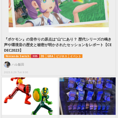
『ポケモン』の音作りの原点は“山”にあり？ 歴代シリーズの鳴き
声や環境音の歴史と秘密が明かされたセッションをレポート【CE
DEC2023】
Nintendo Switch
3DS
DS
GBA
ビジネス
イベント
ハル飯田
2023.8.29 Tue 9:00