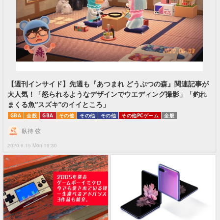
【週刊インサイド】先週も『あつまれ どうぶつの森』関連記事が
大人気！「怒られるようなデザインでウエディング撮影」「釣れ
まくる魚“スズキ”のイイところ」
GBA
全般
GBA
その他
その他
その他
その他PCゲーム
全般
臥待 弦
2020.6.15 Mon 19:30