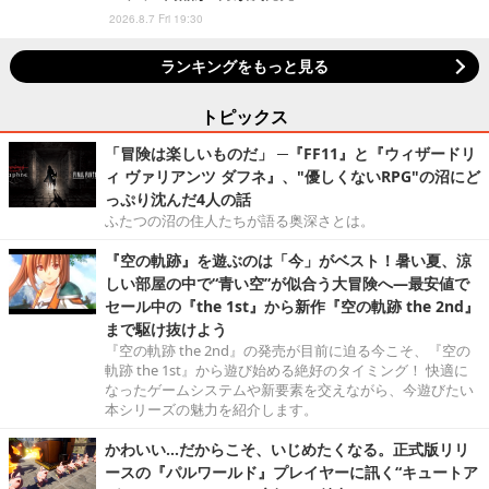
2026.8.7 Fri 19:30
ランキングをもっと見る
トピックス
「冒険は楽しいものだ」 ─『FF11』と『ウィザードリ
ィ ヴァリアンツ ダフネ』、"優しくないRPG"の沼にど
っぷり沈んだ4人の話
ふたつの沼の住人たちが語る奥深さとは。
『空の軌跡』を遊ぶのは「今」がベスト！暑い夏、涼
しい部屋の中で“青い空”が似合う大冒険へ―最安値で
セール中の『the 1st』から新作『空の軌跡 the 2nd』
まで駆け抜けよう
『空の軌跡 the 2nd』の発売が目前に迫る今こそ、『空の
軌跡 the 1st』から遊び始める絶好のタイミング！ 快適に
なったゲームシステムや新要素を交えながら、今遊びたい
本シリーズの魅力を紹介します。
かわいい…だからこそ、いじめたくなる。正式版リリ
ースの『パルワールド』プレイヤーに訊く“キュートア