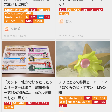
の違いもご紹介
く！
Nintendo Switch
3DS
Wii
DS
3DS
DS
GBA
3DS
DS
GBA
ゲームキューブ
GBA
その他
Nintendo Switch
3DS
Wii
DS
ゲームキューブ
GBA
その他
哲太
臥待 弦
2019.7.26 Fri 20:00
2018.7.10 Tue 13:00
「カントー地方で好きだったジ
ノリはまるで特撮ヒーロー！？
ムリーダーは誰？」結果発表！
「ぼくらのヒトデマン」MV公
━第1位の栄冠は、あのお嬢様
開
のもとに輝く!?
Nintendo Switch
3DS
DS
GBA
音楽
Nintendo Switch
3DS
DS
3DS
DS
GBA
3DS
DS
GBA
GBA
その他