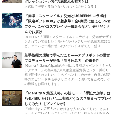
グレッション×パル”の底知れぬ魅力とは
正式版で登場する新たなパルもいじめたくなる！
『崩壊：スターレイル』爻光とUGREENのコラボは
「限定ギフトBOX」が超豪華！全6商品に使える5％オ
フクーポンやコスプレイヤー撮影会など、盛りだくさ
んでお届け
UGREEN×『崩壊：スターレイル』コラボは、爻光がデザイ
ンされていて美しい！モバイルバッテリーや急速充電器な
ど、ゲームと一緒に使いたいデバイスがてんこ盛り
若手抜擢の環境で学んだこと――アプリボットの運営
プロデューサーが語る「巻き込み力」の重要性
4GamerとGame*Sparkの合同による就活イベント「キャリ
アクエスト」の第4回が東京都立産業貿易センター浜松町
館で開催されました。このイベントに合わせ、自身の就活
時のエピソードを若手クリエイターに聞いてみたので、そ
の模様をお届けします。
『Identity V 第五人格』の新モード「手記の加筆」は
PvEと聞いたけれど……実際どうなの？集まってプレイ
してみた！【プレイレポ】
『Identity V 第五人格』が好きな人やプレイしたことある
人、全くプレイしたことがない人など、様々な4人を集め