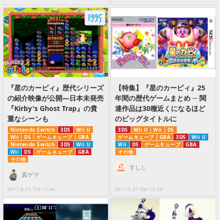
『星のカービィ』歴代シリーズ
【特集】『星のカービィ』25
の紹介映像が公開―日本未発売
年間の歴代ゲームまとめ ─ 関
『Kirby's Ghost Trap』の貴
連作品は30種近くになるほど
重なシーンも
のビッグタイトルに
Nintendo Switch
3DS
Wii U
3DS
Wii U
Wii
DS
Wii
DS
ゲームキューブ
GBA
ゲームキューブ
GBA
3DS
Wii U
Nintendo Switch
3DS
Wii U
Wii
DS
ゲームキューブ
GBA
Wii
DS
ゲームキューブ
GBA
その他
その他
すしし
真ゲマ
2017.8.15 Tue 11:44
2017.5.27 Sat 12:00