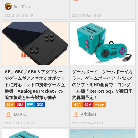
茶っプリン
2021.5.14 Fri 10:15
2021.5.9 Sun 18:00
GB／GBC／GBA＆アダプター
ゲームボーイ、ゲームボーイカ
でゲームギア／ネオジオポケッ
ラー、ゲームボーイアドバンス
トに対応！レトロ携帯ゲーム互
のソフトをHD画質で―コンソ
換機「Analogue Pocket」の
ール機「RetroN Sq」が近日予
追加製造と転売対策が発表
約再開予定！
GBA
GBA
開発
流通
GBA
GBA
その他
TAKAJO
Arkblade
2021.2.23 Tue 21:45
2021.2.22 Mon 23:15