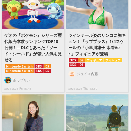
ゲオの『ポケモン』シリーズ歴
ツインテール姿のリンコに胸キ
代販売本数ランキングTOP10
ュン！『ラブプラス』1/4スケ
公開！―DLCもあった『ソー
ールの「小早川凛子 水着Ve
ド・シールド』が強い人気を見
r.」フィギュアが登場
せる
3DS
DS
フィギュア
フィギュア
3DS
DS
Nintendo Switch
3DS
DS
Nintendo Switch
3DS
DS
ジュイス内藤
茶っプリン
2021.2.26 Fri 15:45
2021.2.25 Thu 13:50