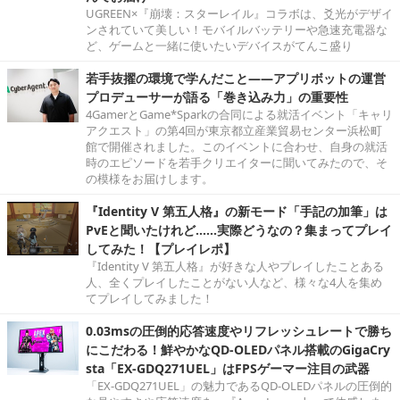
UGREEN×『崩壊：スターレイル』コラボは、爻光がデザイ
ンされていて美しい！モバイルバッテリーや急速充電器な
ど、ゲームと一緒に使いたいデバイスがてんこ盛り
若手抜擢の環境で学んだこと――アプリボットの運営
プロデューサーが語る「巻き込み力」の重要性
4GamerとGame*Sparkの合同による就活イベント「キャリ
アクエスト」の第4回が東京都立産業貿易センター浜松町
館で開催されました。このイベントに合わせ、自身の就活
時のエピソードを若手クリエイターに聞いてみたので、そ
の模様をお届けします。
『Identity V 第五人格』の新モード「手記の加筆」は
PvEと聞いたけれど……実際どうなの？集まってプレイ
してみた！【プレイレポ】
『Identity V 第五人格』が好きな人やプレイしたことある
人、全くプレイしたことがない人など、様々な4人を集め
てプレイしてみました！
0.03msの圧倒的応答速度やリフレッシュレートで勝ち
にこだわる！鮮やかなQD-OLEDパネル搭載のGigaCry
sta「EX-GDQ271UEL」はFPSゲーマー注目の武器
「EX-GDQ271UEL」の魅力であるQD-OLEDパネルの圧倒的