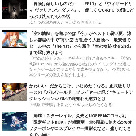
「冒険は楽しいものだ」 ─『FF11』と『ウィザードリ
ィ ヴァリアンツ ダフネ』、"優しくないRPG"の沼にど
っぷり沈んだ4人の話
ふたつの沼の住人たちが語る奥深さとは。
『空の軌跡』を遊ぶのは「今」がベスト！暑い夏、涼
しい部屋の中で“青い空”が似合う大冒険へ―最安値で
セール中の『the 1st』から新作『空の軌跡 the 2nd』
まで駆け抜けよう
『空の軌跡 the 2nd』の発売が目前に迫る今こそ、『空の
軌跡 the 1st』から遊び始める絶好のタイミング！ 快適に
なったゲームシステムや新要素を交えながら、今遊びたい
本シリーズの魅力を紹介します。
かわいい…だからこそ、いじめたくなる。正式版リリ
ースの『パルワールド』プレイヤーに訊く“キュートア
グレッション×パル”の底知れぬ魅力とは
正式版で登場する新たなパルもいじめたくなる！
『崩壊：スターレイル』爻光とUGREENのコラボは
「限定ギフトBOX」が超豪華！全6商品に使える5％オ
フクーポンやコスプレイヤー撮影会など、盛りだくさ
んでお届け