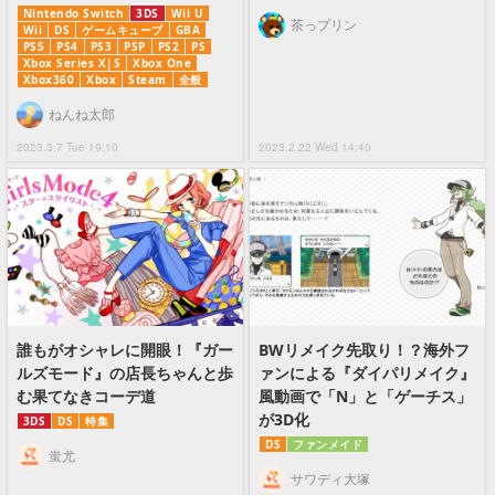
Nintendo Switch
3DS
Wii U
茶っプリン
Wii
DS
ゲームキューブ
GBA
PS5
PS4
PS3
PSP
PS2
PS
Xbox Series X|S
Xbox One
Xbox360
Xbox
Steam
全般
ねんね太郎
2023.3.7 Tue 19:10
2023.2.22 Wed 14:40
誰もがオシャレに開眼！『ガー
BWリメイク先取り！？海外フ
ルズモード』の店長ちゃんと歩
ァンによる『ダイパリメイク』
む果てなきコーデ道
風動画で「N」と「ゲーチス」
が3D化
3DS
DS
特集
DS
ファンメイド
蚩尤
サワディ大塚