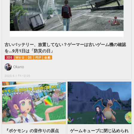
古いバッテリー、放置してない？ゲーマーは古いゲーム機の確認
を…9月1日は「防災の日」
3DS
Wii U
DS
PSP
全般
Okano
2023.9.1 Fri 12:05
『ポケモン』の音作りの原点
ゲームキューブに閉じ込められ