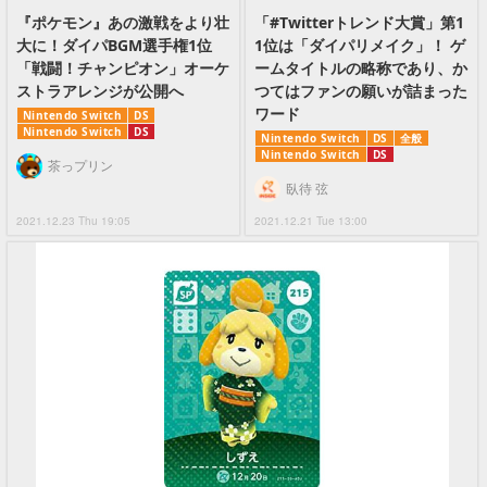
『ポケモン』あの激戦をより壮
「#Twitterトレンド大賞」第1
大に！ダイパBGM選手権1位
1位は「ダイパリメイク」！ ゲ
「戦闘！チャンピオン」オーケ
ームタイトルの略称であり、か
ストラアレンジが公開へ
つてはファンの願いが詰まった
ワード
Nintendo Switch
DS
Nintendo Switch
DS
Nintendo Switch
DS
全般
Nintendo Switch
DS
茶っプリン
臥待 弦
2021.12.23 Thu 19:05
2021.12.21 Tue 13:00