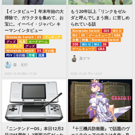
【インタビュー】年末年始の大
もう20年以上「リンクをゼル
掃除で、ガラクタを集めて、お
ダと呼んでしまう病」に苦しめ
宝に。イーベイ・ジャパン キ
られている話
ーマンインタビュー
Nintendo Switch
3DS
Wii U
Wii
DS
ゲームキューブ
GBA
Nintendo Switch
DS
フィギュア
全般
特集
Nintendo Switch
グッズ
玩具
カードゲーム
3DS
Wii U
Wii
DS
フィギュア
グッズ
ゲームキューブ
GBA
Nintendo Switch
DS
その他
PSV
その他
市場
流通
真ゲマ
森 元行
2020.12.28 Mon 17:30
2020.10.29 Thu 12:00
「ニンテンドーDS」本日12月2
『十三機兵防衛圏』で話題のヴ
日で15周年！ 2画面で広がった
ァニラウェアの歩みは名作・良