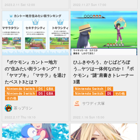
2023.2.11 Sat 12:00
2022.11.27 Sun 17:00
『ポケモン』カントー地方
ひふきやろう、かじばどろぼ
の“住みたい街ランキング”！
う…ヤツは一体何なのか！『ポ
「ヤマブキ」「マサラ」を退け
ケモン』“謎”肩書きトレーナー
たベスト3とは？
3選
Nintendo Switch
DS
GBA
Nintendo Switch
DS
Nintendo Switch
DS
GBA
Nintendo Switch
DS
その他
その他
サワディ大塚
茶っプリン
2022.2.17 Thu 19:10
2022.1.16 Sun 15:00