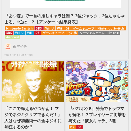
『あつ森』で一番の推しキャラは誰？ 3位ジャック、2位ちゃちゃ
まる、1位は…？【アンケート結果発表】
Nintendo Switch
3DS
Wii U
Wii
DS
ゲームキューブ
Nintendo Switch
3DS
Wii U
Wii
DS
ゲームキューブ
その他
ソーシャルゲーム
iPhone
Android
夜空イチ
2021.12.4 Sat 10:30
「ここで舞えるやつがぁ！ マ
『パワポケR』発売でトラウマ
ジでネジキクリアできんだ！」
が蘇る！？プレイヤーに衝撃を
人はなぜ加藤純一の金ネジキに
与えた「彼女キャラ」3選
熱狂するのか？
DS
DS