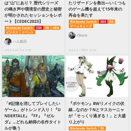
は“山”にあり？ 歴代シリーズ
たリザードンを救出―いくつも
の鳴き声や環境音の歴史と秘密
のゲーム機を超えて15年来の
が明かされたセッションをレポ
再会を果たす
ート【CEDEC2023】
Nintendo Switch
3DS
DS
ゲームキューブ
Nintendo Switch
3DS
DS
GBA
ビジネス
イベント
Okano
ハル飯田
2023.8.29 Tue 9:00
2023.6.7 Wed 18:30
「#記憶を消してプレイしたい
『ポケモン』BWリメイクの伏
ゲーム」がトレンド入り！『U
線…なのか？Nとマスカーニャ
NDERTALE』『FF』『ゼル
が「そっくり過ぎる！」と大盛
ダ』…どれも納得の名作タイト
り上がり
ルが集う
Nintendo Switch
DS