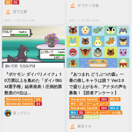
DS
DS
サワディ大塚
田下広夢
2021.11.23 Tue 17:00
2021.11.20 Sat 14:00
『ポケモン ダイパリメイク』1
『あつまれ どうぶつの森』一
0万票以上を集めた「ダイパBG
番の推しキャラは誰？ Ver2.0
M選手権」結果発表！圧倒的票
で盛り上がる今、アナタの声を
数差の1位は…
募集！【読者アンケート】
Nintendo Switch
DS
Nintendo Switch
3DS
Wii U
Nintendo Switch
DS
Wii
DS
ゲームキューブ
Nintendo Switch
3DS
Wii U
茶っプリン
Wii
DS
ゲームキューブ
その他
iPhone
Android
夜空イチ