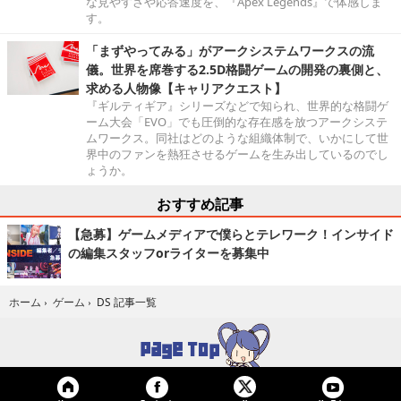
な見やすさや応答速度を、『Apex Legends』で体感しま
す。
「まずやってみる」がアークシステムワークスの流
儀。世界を席巻する2.5D格闘ゲームの開発の裏側と、
求める人物像【キャリアクエスト】
『ギルティギア』シリーズなどで知られ、世界的な格闘ゲ
ーム大会「EVO」でも圧倒的な存在感を放つアークシステ
ムワークス。同社はどのような組織体制で、いかにして世
界中のファンを熱狂させるゲームを生み出しているのでし
ょうか。
おすすめ記事
【急募】ゲームメディアで僕らとテレワーク！インサイド
の編集スタッフorライターを募集中
DS 記事一覧
ホーム
›
ゲーム
›