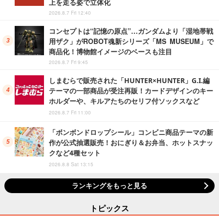
上を走る姿で立体化
2026.8.7 Fri 12:40
コンセプトは“記憶の原点”…ガンダムより「湿地帯戦
用ザク」がROBOT魂新シリーズ「MS MUSEUM」で
商品化！博物館イメージのベースも注目
2026.8.7 Fri 9:45
しまむらで販売された「HUNTER×HUNTER」G.I.編
テーマの一部商品が受注再販！カードデザインのキー
ホルダーや、キルアたちのセリフ付ソックスなど
2026.8.7 Fri 11:00
「ボンボンドロップシール」コンビニ商品テーマの新
作が公式抽選販売！おにぎり＆お弁当、ホットスナッ
クなど4種セット
2026.8.8 Sat 13:15
ランキングをもっと見る
トピックス