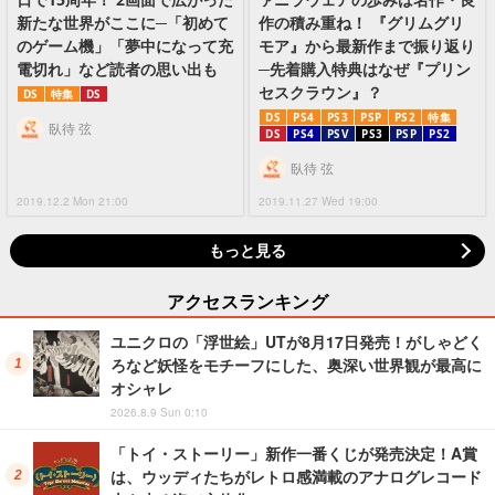
新たな世界がここに─「初めて
作の積み重ね！ 『グリムグリ
のゲーム機」「夢中になって充
モア』から最新作まで振り返り
電切れ」など読者の思い出も
─先着購入特典はなぜ『プリン
セスクラウン』？
DS
特集
DS
DS
PS4
PS3
PSP
PS2
特集
臥待 弦
DS
PS4
PSV
PS3
PSP
PS2
臥待 弦
2019.12.2 Mon 21:00
2019.11.27 Wed 19:00
もっと見る
アクセスランキング
ユニクロの「浮世絵」UTが8月17日発売！がしゃどく
ろなど妖怪をモチーフにした、奥深い世界観が最高に
オシャレ
2026.8.9 Sun 0:10
「トイ・ストーリー」新作一番くじが発売決定！A賞
は、ウッディたちがレトロ感満載のアナログレコード