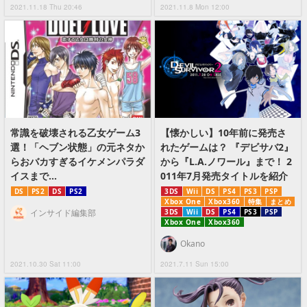
2021.11.18 Thu 20:46
2021.11.8 Mon 12:00
常識を破壊される乙女ゲーム3
【懐かしい】10年前に発売さ
選！「ヘブン状態」の元ネタか
れたゲームは？ 『デビサバ2』
らおバカすぎるイケメンパラダ
から『L.A.ノワール』まで！ 2
イスまで…
011年7月発売タイトルを紹介
DS
PS2
DS
PS2
3DS
Wii
DS
PS4
PS3
PSP
Xbox One
Xbox360
特集
まとめ
インサイド編集部
3DS
Wii
DS
PS4
PS3
PSP
Xbox One
Xbox360
Okano
2021.10.30 Sat 11:00
2021.7.11 Sun 15:00