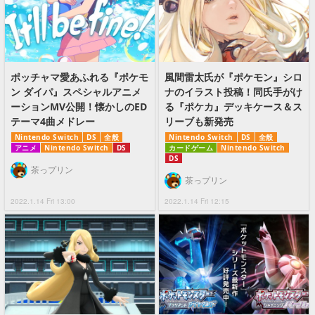
ポッチャマ愛あふれる『ポケモ
風間雷太氏が『ポケモン』シロ
ン ダイパ』スペシャルアニメ
ナのイラスト投稿！同氏手がけ
ーションMV公開！懐かしのED
る『ポケカ』デッキケース＆ス
テーマ4曲メドレー
リーブも新発売
Nintendo Switch
DS
全般
Nintendo Switch
DS
全般
アニメ
Nintendo Switch
DS
カードゲーム
Nintendo Switch
DS
茶っプリン
茶っプリン
2022.1.14 Fri 13:00
2022.1.14 Fri 12:15