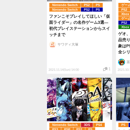
Nintendo Switch
PS2
PS
ゲー
Nintendo Switch
PS2
PS
PS2
Xbox
ファンこそプレイしてほしい「仮
ゲー
面ライダー」の名作ゲーム3選―
PS2
Xbox
初代プレイステーションからスイ
ゲオ、
ッチまで
品売
サワディ大塚
象はPS
全シ
茶
1
2021.11.14(Sun) 14:00
2021.10.
Nintendo Switch
3DS
PS4
PS
PS3
PSP
PS2
PS