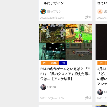
ールにデザイン
れて
茶っプリン
蚩
0
2022.10.21(Fri) 10:45
2022.10.
PS
特集
PS
PS
PS1の名作ゲームといえば？ 『F
1月2
F7』『風のクロノア』抑えた第1
『ど
位は…【アンケ結果】
の想
アン
Okano
O
3
2022.1.30(Sun) 11:00
2022.1.2