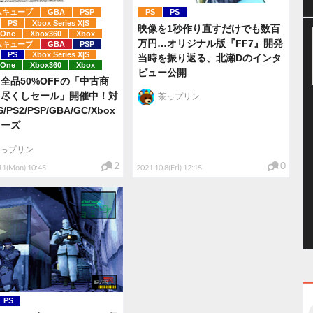
ムキューブ
GBA
PSP
PS
PS
PS
Xbox Series X|S
映像を1秒作り直すだけでも数百
 One
Xbox360
Xbox
万円…オリジナル版『FF7』開発
ムキューブ
GBA
PSP
PS
Xbox Series X|S
当時を振り返る、北瀬Dのインタ
 One
Xbox360
Xbox
ビュー公開
全品50%OFFの「中古商
り尽くしセール」開催中！対
茶っプリン
/PS2/PSP/GBA/GC/Xbox
リーズ
っプリン
2
0
11(Mon) 10:45
2021.10.8(Fri) 12:15
PS