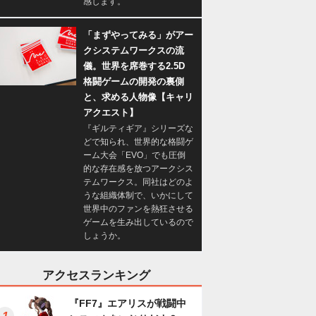
感します。
「まずやってみる」がアー
クシステムワークスの流
儀。世界を席巻する2.5D
格闘ゲームの開発の裏側
と、求める人物像【キャリ
アクエスト】
『ギルティギア』シリーズな
どで知られ、世界的な格闘ゲ
ーム大会「EVO」でも圧倒
的な存在感を放つアークシス
テムワークス。同社はどのよ
うな組織体制で、いかにして
世界中のファンを熱狂させる
ゲームを生み出しているので
しょうか。
アクセスランキング
『FF7』エアリスが戦闘中