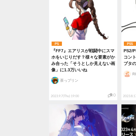
PS
PS5
『FF7』エアリスが戦闘中にスマ
PS2/
ホをいじりだす？様々な要素がか
コン
み合った「そうとしか見えない画
プタ
像」に1.3万いいね
R
茶っプリン
0
2023.9.7(Thu) 19:00
2023.8.1