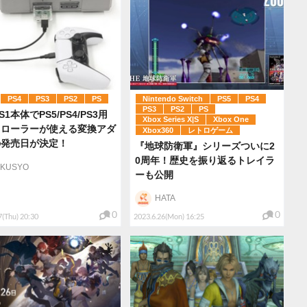
PS4
PS3
PS2
PS
Nintendo Switch
PS5
PS4
PS3
PS2
PS
PS1本体でPS5/PS4/PS3用
Xbox Series X|S
Xbox One
トローラーが使える変換アダ
Xbox360
レトロゲーム
の発売日が決定！
『地球防衛軍』シリーズついに2
0周年！歴史を振り返るトレイラ
IKUSYO
ーも公開
HATA
0
0
7(Thu) 20:30
2023.6.26(Mon) 16:25