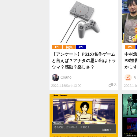
PS
特集
PS
PS
【アンケート】PS1の名作ゲーム
中村
と言えば？アナタの思い出はトラ
PS福
ウマ？感動？楽しさ？
かしす
Okano
サ
3
2022.1.16(Sun) 13:00
2022.1.1