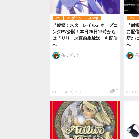
PS
PCゲーム
スマホ
PS
『崩壊：スターレイル』オープニ
『崩壊
ングPV公開！本日25日19時から
に配信
は「リリース直前生放送」も配信
新たにP
へ
へ
茶っプリン
茶
0
2023.4.25(Tue) 14:50
2023.3.24