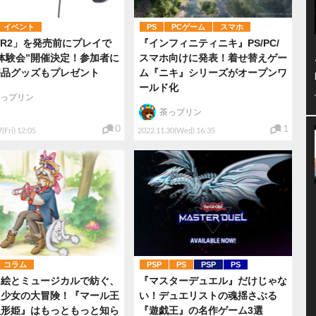
イベント
PS
PCゲーム
スマホ
VR2」を発売前にプレイで
『インフィニティニキ』PS/PC/
体験会”開催決定！参加者に
スマホ向けに発表！着せ替えゲー
売品グッズもプレゼント
ム『ニキ』シリーズがオープンワ
ールド化
っプリン
茶っプリン
0
1
(Fri) 12:05
2022.11.30(Wed) 16:35
コラム
PSP
PS
PSP
PS
ト絵とミュージカルで紡ぐ、
『マスターデュエル』だけじゃな
る少女の大冒険！『マール王
い！デュエリストの魂揺さぶる
人形姫』はもっともっと知ら
『遊戯王』の名作ゲーム3選