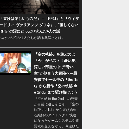
「冒険は楽しいものだ」 ─『FF11』と『ウィザ
ードリィ ヴァリアンツ ダフネ』、"優しくない
RPG"の沼にどっぷり沈んだ4人の話
ふたつの沼の住人たちが語る奥深さとは。
『空の軌跡』を遊ぶのは
「今」がベスト！暑い夏、
涼しい部屋の中で“青い
空”が似合う大冒険へ―最
安値でセール中の『the 1s
t』から新作『空の軌跡 th
e 2nd』まで駆け抜けよう
『空の軌跡 the 2nd』の発売
が目前に迫る今こそ、『空の
軌跡 the 1st』から遊び始め
る絶好のタイミング！ 快適
になったゲームシステムや新
要素を交えながら、今遊びた