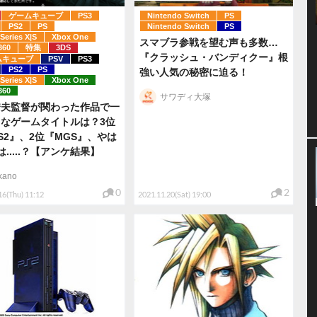
ゲームキューブ
PS3
Nintendo Switch
PS
PS2
PS
Nintendo Switch
PS
Series X|S
Xbox One
スマブラ参戦を望む声も多数…
360
特集
3DS
『クラッシュ・バンディクー』根
ムキューブ
PSV
PS3
PS2
PS
強い人気の秘密に迫る！
Series X|S
Xbox One
360
サワディ大塚
秀夫監督が関わった作品で一
なゲームタイトルは？3位
S2』、2位『MGS』、やは
は.....？【アンケ結果】
kano
0
2
16(Thu) 11:12
2021.11.20(Sat) 19:00