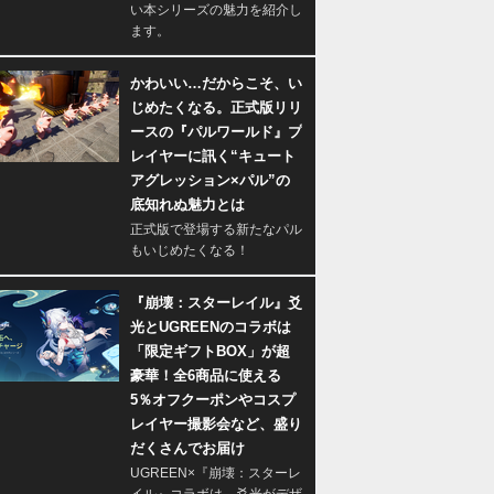
い本シリーズの魅力を紹介し
ます。
かわいい…だからこそ、い
じめたくなる。正式版リリ
ースの『パルワールド』プ
レイヤーに訊く“キュート
アグレッション×パル”の
底知れぬ魅力とは
正式版で登場する新たなパル
もいじめたくなる！
『崩壊：スターレイル』爻
光とUGREENのコラボは
「限定ギフトBOX」が超
豪華！全6商品に使える
5％オフクーポンやコスプ
レイヤー撮影会など、盛り
だくさんでお届け
UGREEN×『崩壊：スターレ