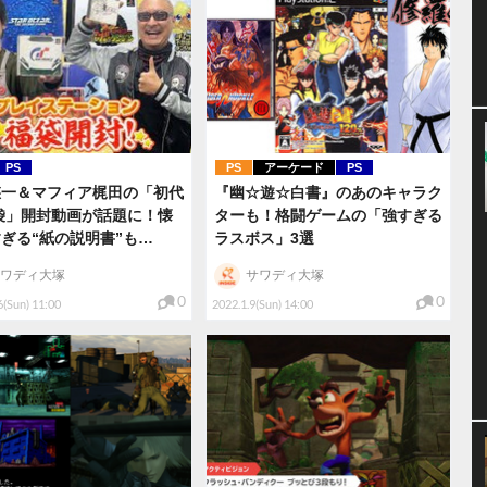
PS
PS
アーケード
PS
悠一＆マフィア梶田の「初代
『幽☆遊☆白書』のあのキャラク
袋」開封動画が話題に！懐
ターも！格闘ゲームの「強すぎる
ぎる“紙の説明書”も…
ラスボス」3選
ワディ大塚
サワディ大塚
0
0
6(Sun) 11:00
2022.1.9(Sun) 14:00