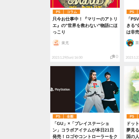
PS
コラム
PS
只今お仕事中！『マリーのアトリ
「PS
エ』の"世界を救わない"物語にほ
きる“
っこり
は非
蚩尤
茶
0
2023.1.29(Sun) 16:00
2023.1.27
PS
全般
PS
「GU」×「プレイステーショ
ドッ
ン」コラボアイテムが本日21日
夢見
発売！ロゴやコントローラーをク
国の