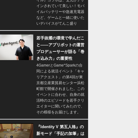
イル』コラボは、爻光がデザ
インされていて美しい！モバ
イルバッテリーや急速充電器
など、ゲームと一緒に使いた
いデバイスがてんこ盛り
若手抜擢の環境で学んだこ
と――アプリボットの運営
プロデューサーが語る「巻
き込み力」の重要性
4GamerとGame*Sparkの合
同による就活イベント「キャ
リアクエスト」の第4回が東
京都立産業貿易センター浜松
町館で開催されました。この
イベントに合わせ、自身の就
活時のエピソードを若手クリ
エイターに聞いてみたので、
その模様をお届けします。
『Identity V 第五人格』の
新モード「手記の加筆」は