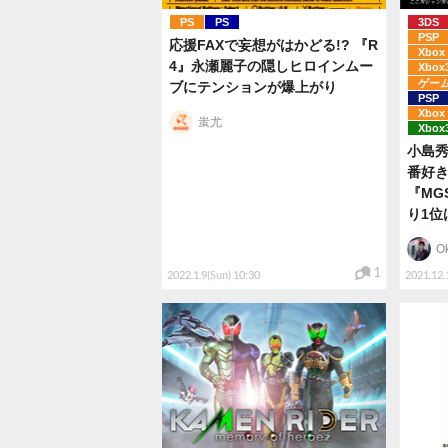
PS
PS
3DS
PSP
応援FAXで妄想がはかどる!? 『R
Xbox 
4』永瀬麗子の隠しヒロインムー
Xbox
ゲー
ブにテンションが爆上がり
PSP
Xbox 
蚩尤
Xbox
小島
番好き
『MG
り1位
O
1
2022.1.9(Sun) 10:30
2021.12.