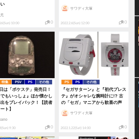
いい
サワディ大塚
尤
0
0
16(Sun) 10:00
2022.2.6(Sun) 12:00
特集
PSV
PS
その他
PS
PS
その他
3日は「ポケステ」発売日！
『セガサターン』と『初代プレス
こでもいっしょ』ほか懐かし
テ』がオシャレな腕時計に!? 古
い出をプレイバック！【読者
の「セガ」マニアから歓喜の声
ケート】
サワディ大塚
kano
0
0
3(Sun) 9:30
2022.1.22(Sat) 14:00