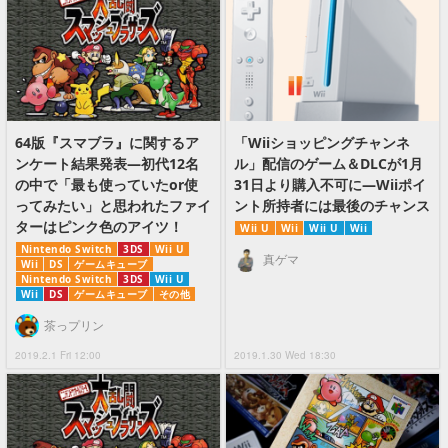
64版『スマブラ』に関するア
「Wiiショッピングチャンネ
ンケート結果発表―初代12名
ル」配信のゲーム＆DLCが1月
の中で「最も使っていたor使
31日より購入不可に―Wiiポイ
ってみたい」と思われたファイ
ント所持者には最後のチャンス
ターはピンク色のアイツ！
Wii U
Wii
Wii U
Wii
Nintendo Switch
3DS
Wii U
真ゲマ
Wii
DS
ゲームキューブ
Nintendo Switch
3DS
Wii U
Wii
DS
ゲームキューブ
その他
茶っプリン
2019.2.1 Fri 12:00
2019.1.30 Wed 18:30