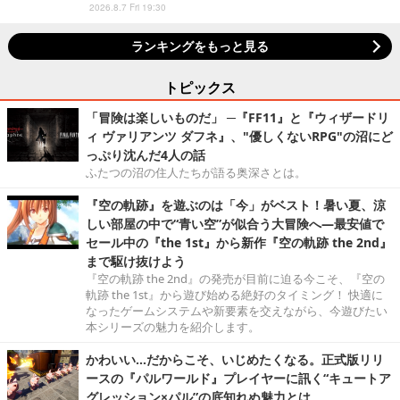
2026.8.7 Fri 19:30
ランキングをもっと見る
トピックス
「冒険は楽しいものだ」 ─『FF11』と『ウィザードリ
ィ ヴァリアンツ ダフネ』、"優しくないRPG"の沼にど
っぷり沈んだ4人の話
ふたつの沼の住人たちが語る奥深さとは。
『空の軌跡』を遊ぶのは「今」がベスト！暑い夏、涼
しい部屋の中で“青い空”が似合う大冒険へ―最安値で
セール中の『the 1st』から新作『空の軌跡 the 2nd』
まで駆け抜けよう
『空の軌跡 the 2nd』の発売が目前に迫る今こそ、『空の
軌跡 the 1st』から遊び始める絶好のタイミング！ 快適に
なったゲームシステムや新要素を交えながら、今遊びたい
本シリーズの魅力を紹介します。
かわいい…だからこそ、いじめたくなる。正式版リリ
ースの『パルワールド』プレイヤーに訊く“キュートア
グレッション×パル”の底知れぬ魅力とは