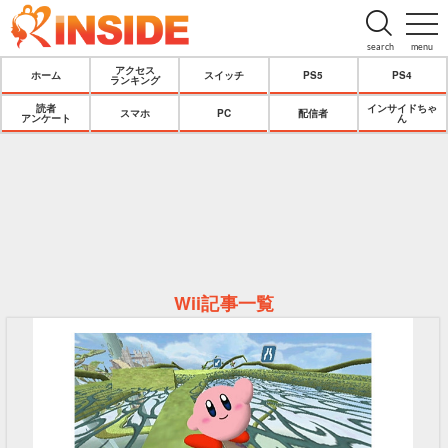
search
menu
アクセス
ホーム
スイッチ
PS5
PS4
ランキング
読者
インサイドちゃ
スマホ
PC
配信者
アンケート
ん
Wii記事一覧