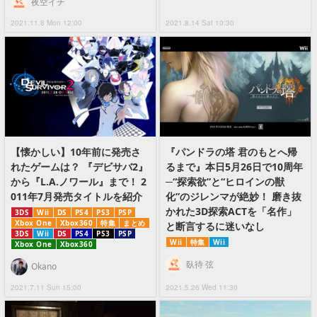
夜空イチ
2021.11.8 Mon 12:00
2021.8.14 Sat 10:30
【懐かしい】10年前に発売さ
『パンドラの塔 君のもとへ帰
れたゲームは？ 『デビサバ2』
るまで』本日5月26日で10周年
から『L.A.ノワール』まで！ 2
─“探索欲”と“ヒロインの獣
011年7月発売タイトルを紹介
化”のジレンマが絶妙！ 磨き抜
かれた3D探索ACTを「名作」
3DS
Wii
DS
PS4
PS3
PSP
Xbox One
Xbox360
特集
まとめ
と断言するに迷いなし
3DS
Wii
DS
PS4
PS3
PSP
Wii
特集
Wii
Xbox One
Xbox360
臥待 弦
Okano
2021.7.11 Sun 15:00
2021.5.26 Wed 11:30