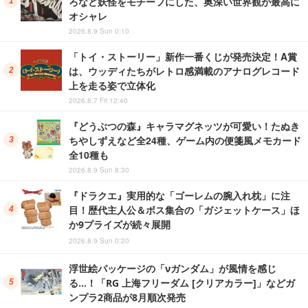
ろなど妖怪をモチーフにした、奥深い世界観が最高に
オシャレ
2026.8.9 Sun 0:10
「トイ・ストーリー」新作一番くじが発売決定！A賞
は、ウッディたちがレトロ感満載のアナログレコード
上を走る姿で立体化
2026.8.7 Fri 12:40
『どうぶつの森』キャラマグネッツが可愛い！たぬき
ちやしずえなど全24種、ゲーム内の便箋風メモカード
全10種も
2026.8.9 Sun 8:30
『ドラクエ』実用的な「ゴーレムの腕入れ枕」に注
目！歴代主人公＆ボス集合の「ガジェットケース」ほ
か9プライズが続々展開
2026.8.9 Sun 0:20
浮世絵パッケージの「νガンダム」が風情を感じ
る…！「RG 上海フリーダム [クリアカラー]」などガ
ンプラ2商品が8月順次発売