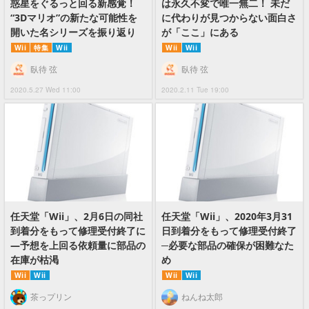
惑星をぐるっと回る新感覚！
は永久不変で唯一無二！ 未だ
“3Dマリオ”の新たな可能性を
に代わりが見つからない面白さ
開いた名シリーズを振り返り
が「ここ」にある
Wii
特集
Wii
Wii
Wii
臥待 弦
臥待 弦
2020.5.27 Wed 11:00
2020.2.11 Tue 19:00
任天堂「Wii」、2月6日の同社
任天堂「Wii」、2020年3月31
到着分をもって修理受付終了に
日到着分をもって修理受付終了
―予想を上回る依頼量に部品の
─必要な部品の確保が困難なた
在庫が枯渇
め
Wii
Wii
Wii
Wii
茶っプリン
ねんね太郎