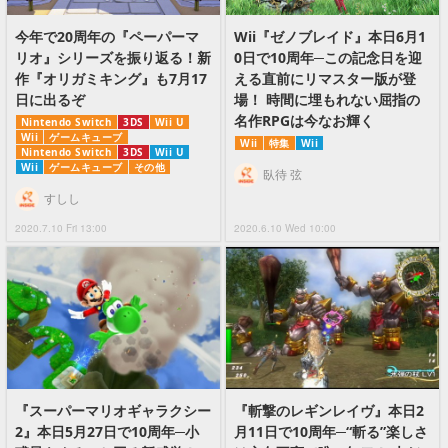
今年で20周年の『ペーパーマ
Wii『ゼノブレイド』本日6月1
リオ』シリーズを振り返る！新
0日で10周年─この記念日を迎
作『オリガミキング』も7月17
える直前にリマスター版が登
日に出るぞ
場！ 時間に埋もれない屈指の
名作RPGは今なお輝く
Nintendo Switch
3DS
Wii U
Wii
ゲームキューブ
Wii
特集
Wii
Nintendo Switch
3DS
Wii U
Wii
ゲームキューブ
その他
臥待 弦
すしし
2020.7.10 Fri 13:00
2020.6.10 Wed 10:00
『スーパーマリオギャラクシー
『斬撃のレギンレイヴ』本日2
2』本日5月27日で10周年─小
月11日で10周年─“斬る”楽しさ