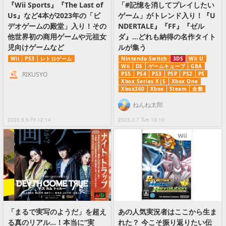
『Wii Sports』『The Last of
「#記憶を消してプレイしたい
Us』など4本が2023年の「ビ
ゲーム」がトレンド入り！『U
デオゲームの殿堂」入り！その
NDERTALE』『FF』『ゼル
他世界初の商用ゲームや元祖女
ダ』…どれも納得の名作タイト
児向けゲームなど
ルが集う
Wii
PS3
レトロゲーム
Nintendo Switch
3DS
Wii U
Wii
DS
ゲームキューブ
GBA
RIKUSYO
PS5
PS4
PS3
PSP
PS2
PS
Xbox Series X|S
Xbox One
Xbox360
Xbox
Steam
全般
ねんね太郎
2023.5.5 Fri 12:14
2023.3.7 Tue 19:10
「まるで実写のようだ」を超え
あの人気実況者はここから生ま
る真のリアル…！本当に“実
れた？ 今こそ振り返りたい伝