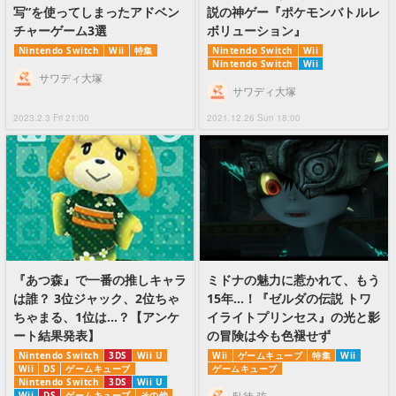
写”を使ってしまったアドベン
説の神ゲー『ポケモンバトルレ
チャーゲーム3選
ボリューション』
Nintendo Switch
Wii
特集
Nintendo Switch
Wii
Nintendo Switch
Wii
サワディ大塚
サワディ大塚
2023.2.3 Fri 21:00
2021.12.26 Sun 18:00
『あつ森』で一番の推しキャラ
ミドナの魅力に惹かれて、もう
は誰？ 3位ジャック、2位ちゃ
15年…！『ゼルダの伝説 トワ
ちゃまる、1位は…？【アンケ
イライトプリンセス』の光と影
ート結果発表】
の冒険は今も色褪せず
Nintendo Switch
3DS
Wii U
Wii
ゲームキューブ
特集
Wii
Wii
DS
ゲームキューブ
ゲームキューブ
Nintendo Switch
3DS
Wii U
Wii
DS
ゲームキューブ
その他