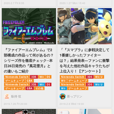
2020.2.7 Fri 9:35
2020.1.27 Mon 15:40
『ファイアーエムブレム』で2
「『スマブラ』に参戦決定して
部構成の作品って何があるの？
1番嬉しかったファイター
シリーズ作を徹底チェック─本
は？」結果発表―ファンに衝撃
日26日発売の『風花雪月』と
を与えた他社作品キャラたちが
の違いもご紹介
上位入り！【アンケート】
Nintendo Switch
3DS
Wii
DS
Nintendo Switch
3DS
Wii U
ゲームキューブ
GBA
Wii
ゲームキューブ
Nintendo Switch
3DS
Wii
DS
Nintendo Switch
3DS
Wii U
ゲームキューブ
GBA
その他
Wii
ゲームキューブ
臥待 弦
茶っプリン
2019.7.26 Fri 20:00
2019.2.6 Wed 19:00