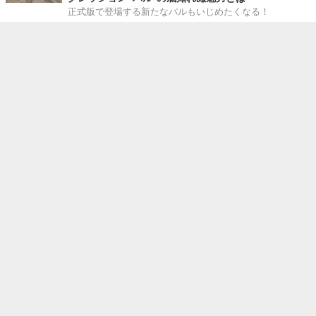
正式版で登場する新たなパルもいじめたくなる！
『崩壊：スターレイル』爻光とUGREENのコラボは
「限定ギフトBOX」が超豪華！全6商品に使える5％オ
フクーポンやコスプレイヤー撮影会など、盛りだくさ
んでお届け
UGREEN×『崩壊：スターレイル』コラボは、爻光がデザイ
ンされていて美しい！モバイルバッテリーや急速充電器な
ど、ゲームと一緒に使いたいデバイスがてんこ盛り
若手抜擢の環境で学んだこと――アプリボットの運営
プロデューサーが語る「巻き込み力」の重要性
4GamerとGame*Sparkの合同による就活イベント「キャリ
アクエスト」の第4回が東京都立産業貿易センター浜松町
館で開催されました。このイベントに合わせ、自身の就活
時のエピソードを若手クリエイターに聞いてみたので、そ
の模様をお届けします。
『Identity V 第五人格』の新モード「手記の加筆」は
PvEと聞いたけれど……実際どうなの？集まってプレイ
してみた！【プレイレポ】
『Identity V 第五人格』が好きな人やプレイしたことある
人、全くプレイしたことがない人など、様々な4人を集め