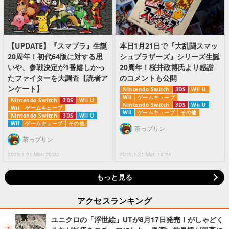
【UPDATE】『スマブラ』生誕
本日1月21日で『大乱闘スマッ
20周年！初代64版に対する思
シュブラザーズ』シリーズ生誕
いや、参戦決定が1番嬉しかっ
20周年！桜井政博氏より感謝
たファイターを大調査【読者ア
のコメントも公開
ンケート】
Nintendo Switch
3DS
Wii U
Wii
ゲームキューブ
Nintendo Switch
3DS
Wii U
Nintendo Switch
3DS
Wii U
Wii
ゲームキューブ
Wii
ゲームキューブ
その他
Nintendo Switch
3DS
Wii U
Wii
ゲームキューブ
その他
茶っプリン
茶っプリン
2019.1.21 Mon 20:00
2019.1.21 Mon 10:24
もっと見る
アクセスランキング
ユニクロの「浮世絵」UTが8月17日発売！がしゃどく