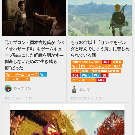
元カプコン・岡本吉起氏が『バ
もう20年以上「リンクをゼル
イオハザード0』をゲームキュ
ダと呼んでしまう病」に苦しめ
ーブ独占にした経緯を明かす―
られている話
倒産しないための“生き残る
Nintendo Switch
3DS
Wii U
Wii
DS
ゲームキューブ
GBA
術”だった
全般
特集
Nintendo Switch
Wii
ゲームキューブ
Wii
3DS
Wii U
Wii
DS
ゲームキューブ
ゲームキューブ
GBA
茶っプリン
真ゲマ
2021.5.14 Fri 13:30
2020.10.29 Thu 12:00