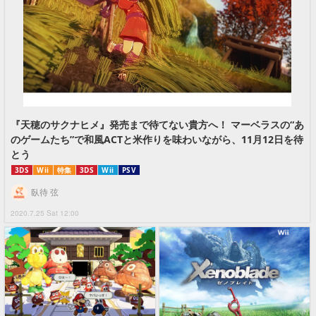
『天穂のサクナヒメ』発売まで待てない貴方へ！ マーベラスの“あ
のゲームたち”で和風ACTと米作りを味わいながら、11月12日を待
とう
3DS
Wii
特集
3DS
Wii
PSV
臥待 弦
2020.7.25 Sat 12:00