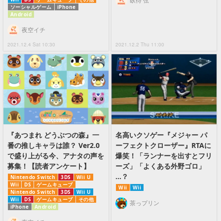
臥待 弦
ソーシャルゲーム
iPhone
Android
夜空イチ
2021.12.4 Sat 10:30
2021.12.2 Thu 11:00
『あつまれ どうぶつの森』一
名高いクソゲー『メジャー パ
番の推しキャラは誰？ Ver2.0
ーフェクトクローザー』RTAに
で盛り上がる今、アナタの声を
爆笑！「ランナーを出すとフリ
募集！【読者アンケート】
ーズ」「よくある外野ゴロ」
…？
Nintendo Switch
3DS
Wii U
Wii
DS
ゲームキューブ
Wii
Wii
Nintendo Switch
3DS
Wii U
Wii
DS
ゲームキューブ
その他
茶っプリン
iPhone
Android