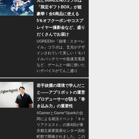
光とUGREENのコラボは
「限定ギフトBOX」が超
豪華！全6商品に使える
5％オフクーポンやコスプ
レイヤー撮影会など、盛り
だくさんでお届け
UGREEN×『崩壊：スターレ
イル』コラボは、爻光がデザ
インされていて美しい！モバ
イルバッテリーや急速充電器
など、ゲームと一緒に使いた
いデバイスがてんこ盛り
若手抜擢の環境で学んだこ
と――アプリボットの運営
プロデューサーが語る「巻
き込み力」の重要性
4GamerとGame*Sparkの合
同による就活イベント「キャ
リアクエスト」の第4回が東
京都立産業貿易センター浜松
町館で開催されました。この