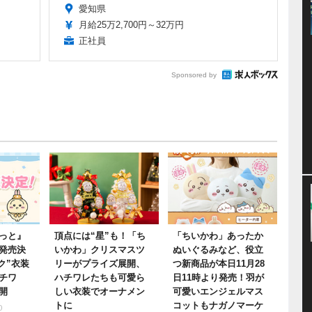
愛知県
月給25万2,700円～32万円
正社員
Sponsored by
っと』
頂点には“星”も！「ち
「ちいかわ」あったか
発売決
いかわ」クリスマスツ
ぬいぐるみなど、役立
ク”衣装
リーがプライズ展開、
つ新商品が本日11月28
チワ
ハチワレたちも可愛ら
日11時より発売！羽が
開
しい衣装でオーナメン
可愛いエンジェルマス
トに
コットもナガノマーケ
0