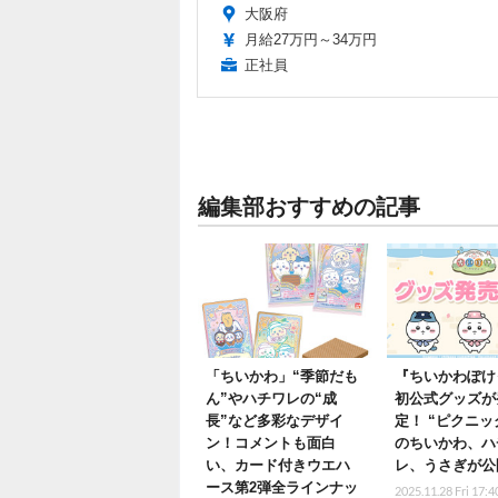
大阪府
月給27万円～34万円
正社員
編集部おすすめの記事
「ちいかわ」“季節だも
『ちいかわぽけ
ん”やハチワレの“成
初公式グッズが
長”など多彩なデザイ
定！ “ピクニッ
ン！コメントも面白
のちいかわ、ハ
い、カード付きウエハ
レ、うさぎが公
ース第2弾全ラインナッ
2025.11.28 Fri 17:4