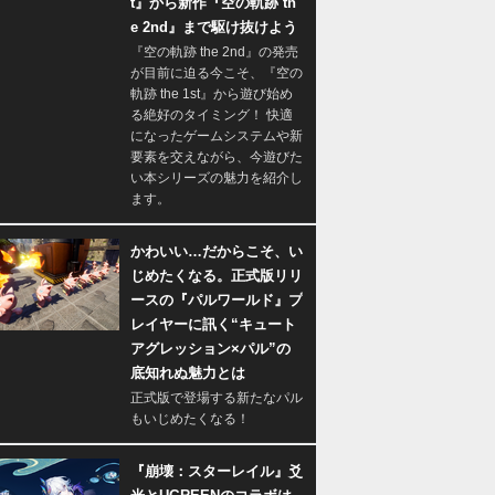
t』から新作『空の軌跡 th
e 2nd』まで駆け抜けよう
『空の軌跡 the 2nd』の発売
が目前に迫る今こそ、『空の
軌跡 the 1st』から遊び始め
る絶好のタイミング！ 快適
になったゲームシステムや新
要素を交えながら、今遊びた
い本シリーズの魅力を紹介し
ます。
かわいい…だからこそ、い
じめたくなる。正式版リリ
ースの『パルワールド』プ
レイヤーに訊く“キュート
アグレッション×パル”の
底知れぬ魅力とは
正式版で登場する新たなパル
もいじめたくなる！
『崩壊：スターレイル』爻