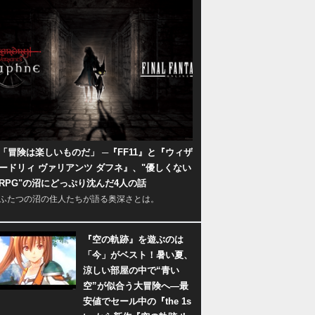
「冒険は楽しいものだ」 ─『FF11』と『ウィザ
ードリィ ヴァリアンツ ダフネ』、"優しくない
RPG"の沼にどっぷり沈んだ4人の話
ふたつの沼の住人たちが語る奥深さとは。
『空の軌跡』を遊ぶのは
「今」がベスト！暑い夏、
涼しい部屋の中で“青い
空”が似合う大冒険へ―最
安値でセール中の『the 1s