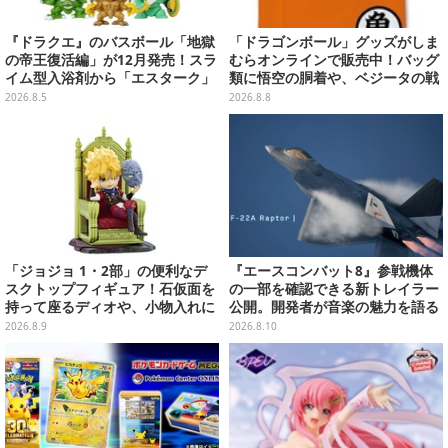
『ドラクエ』のバスボール「地獄
「ドラゴンボール」グッズがしま
の帝王復活編」が12月発売！スラ
むらオンラインで販売中！バッグ
イム型入浴剤から「エスターク」
類に悟空の胴着や、ベジータの戦
「デスピサロ」ら6体が飛び出す
闘服を大胆デザイン
2026.8.5
2026.8.8
「ジョジョ 1・2部」の便利なデ
『エースコンバット8』参戦機体
スクトップフィギュア！石仮面を
の一部を確認できる新トレイラー
持って座るディオや、小物入れに
公開。開発者が音楽の魅力を語る
なるツェペリなどズラリ
インタビュー第2弾も
2026.8.9
2026.8.10