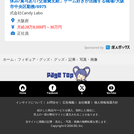
休み/賞与あり/交通費支給」ゲーム好きが活躍する職場/大阪
市中央区勤務/6975
式会社Candy Labo
大阪府
月給28万8,000円～36万円
正社員
Sponsored by
写真・画像
ホーム
›
フィギュア・グッズ
›
グッズ
›
記事
›
Home
Facebook
YouTube
X
インサイドについて
お問合せ
広告掲載
会社概要
個人情報保護方針
紹介した商品/サービスを購入、契約した場合に、
売上の一部が弊社サイトに還元されることがあります。
当サイトに掲載の記事・見出し・写真・画像の無断転載を禁じます。
Copyright © 2026 IID, Inc.