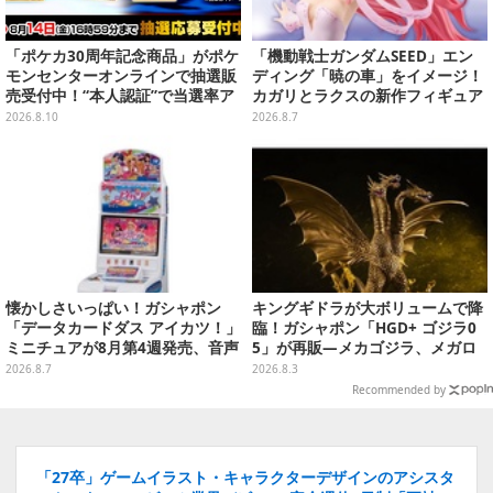
「ポケカ30周年記念商品」がポケ
「機動戦士ガンダムSEED」エン
モンセンターオンラインで抽選販
ディング「暁の車」をイメージ！
売受付中！“本人認証”で当選率ア
カガリとラクスの新作フィギュア
ップ
がプライズに
2026.8.10
2026.8.7
懐かしさいっぱい！ガシャポン
キングギドラが大ボリュームで降
「データカードダス アイカツ！」
臨！ガシャポン「HGD+ ゴジラ0
ミニチュアが8月第4週発売、音声
5」が再販―メカゴジラ、メガロ
が流れる特別仕様も当たる
なども揃った全4種
2026.8.7
2026.8.3
Recommended by
「27卒」ゲームイラスト・キャラクターデザインのアシスタ