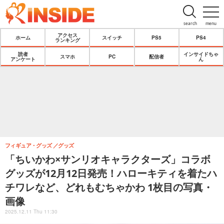
search
menu
アクセス
ホーム
スイッチ
PS5
PS4
ランキング
読者
インサイドちゃ
スマホ
PC
配信者
アンケート
ん
フィギュア・グッズ
グッズ
「ちいかわ×サンリオキャラクターズ」コラボ
グッズが12月12日発売！ハローキティを着たハ
チワレなど、どれもむちゃかわ 1枚目の写真・
画像
2025.12.11 Thu 11:30