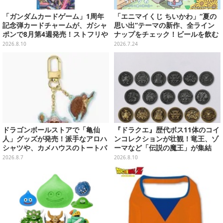
「ガンダムカードゲーム」1周年
「エニマイくじ ちいかわ」“夏の
記念弾カードチャームが、ガシャ
思い出”テーマの新作、全ライン
ポンで8月第4週発売！ストフリや
ナップをチェック！ビールを飲む
νガンダム、キラ・ヤマトなど全2
「くりまんじゅう」ぬいぐるみな
2026.8.10
2026.7.24
0種
ど
ドラゴンボールストアで「亀仙
『ドラクエ』歴代ボス11体のコイ
人」グッズが発売！派手なアロハ
ンコレクションが壮観！竜王、ゾ
シャツや、カメハウスのトートバ
ーマなど「伝説の魔王」が集結
ッグなど夏らしいアイテムがズラ
2026.8.7
2026.8.10
リ