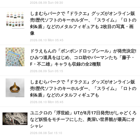
2026.08.09 Sun 09:30
しまむらパークで『ドラクエ』グッズがオンライン販
売!歴代ソフトのキーホルダー、「スライム」「ロトの
剣&盾」などのメタルフィギュアも 2枚目の写真・画
像
2026.08.10 Mon 05:45
ドラえもんの「ボンボンドロップシール」が発売決定!
ひみつ道具をはじめ、コロ助やパーマンたち「藤子・
F・不二雄」キャラも収録の全2種類
2026.08.09 Sun 05:15
しまむらパークで『ドラクエ』グッズがオンライン販
売!歴代ソフトのキーホルダー、「スライム」「ロトの
剣&盾」などのメタルフィギュアも
2026.08.10 Mon 05:45
ユニクロの「浮世絵」UTが8月17日発売!がしゃどくろ
など妖怪をモチーフにした、奥深い世界観が最高にオ
シャレ
2026.08.08 Sat 15:10