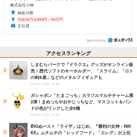
株式会社小林
神奈川県
月給30万4,000円～60万円
正社員
Sponsored by
アクセスランキング
しまむらパークで『ドラクエ』グッズがオンライン販
売！歴代ソフトのキーホルダー、「スライム」「ロト
の剣&盾」などのメタルフィギュアも
2026.8.10(月) 14:45
ガシャポン「たまごっち」カラフルマルチチャーム第
2弾！まめっちやおやじっちなど、マスコット＆バン
ドの色がリンクした全6種
2026.8.10(月) 12:45
BIGぬースト「ライザ」はじめ、『勝利の女神：NIK
KE』ムチムチの「レッドフード」「エレグ」が上位