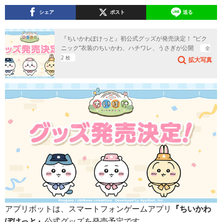
シェア
ポスト
送る
『ちいかわぽけっと』初公式グッズが発売決定！ “ピク
ニック”衣装のちいかわ、ハチワレ、うさぎが公開
全
2 枚
拡大写真
アプリボットは、スマートフォンゲームアプリ
『ちいかわ
ぽけっと』
公式グッズを発売予定です。