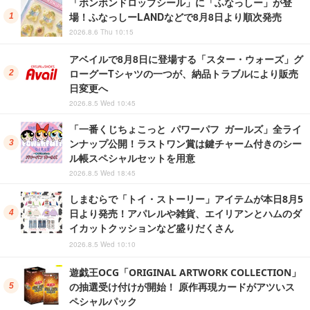
「ボンボンドロップシール」に「ふなっしー」が登
場！ふなっしーLANDなどで8月8日より順次発売
2026.8.6 Thu 10:15
アベイルで8月8日に登場する「スター・ウォーズ」グ
ローグーTシャツの一つが、納品トラブルにより販売
日変更へ
2026.8.5 Wed 10:45
「一番くじちょこっと パワーパフ ガールズ」全ライ
ンナップ公開！ラストワン賞は鍵チャーム付きのシー
ル帳スペシャルセットを用意
2026.8.5 Wed 18:45
しまむらで「トイ・ストーリー」アイテムが本日8月5
日より発売！アパレルや雑貨、エイリアンとハムのダ
イカットクッションなど盛りだくさん
2026.8.5 Wed 10:10
遊戯王OCG「ORIGINAL ARTWORK COLLECTION」
の抽選受け付けが開始！ 原作再現カードがアツいス
ペシャルパック