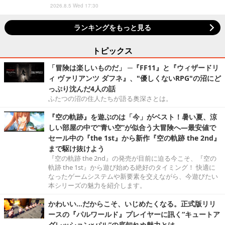
2026.8.5 Wed 17:30
ランキングをもっと見る
トピックス
「冒険は楽しいものだ」 ─『FF11』と『ウィザードリ
ィ ヴァリアンツ ダフネ』、"優しくないRPG"の沼にど
っぷり沈んだ4人の話
ふたつの沼の住人たちが語る奥深さとは。
『空の軌跡』を遊ぶのは「今」がベスト！暑い夏、涼
しい部屋の中で“青い空”が似合う大冒険へ―最安値で
セール中の『the 1st』から新作『空の軌跡 the 2nd』
まで駆け抜けよう
『空の軌跡 the 2nd』の発売が目前に迫る今こそ、『空の
軌跡 the 1st』から遊び始める絶好のタイミング！ 快適に
なったゲームシステムや新要素を交えながら、今遊びたい
本シリーズの魅力を紹介します。
かわいい…だからこそ、いじめたくなる。正式版リリ
ースの『パルワールド』プレイヤーに訊く“キュートア
グレッション×パル”の底知れぬ魅力とは