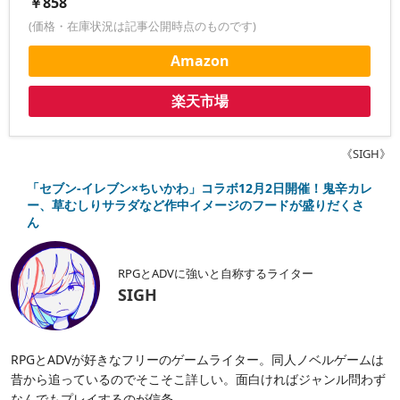
￥858
(価格・在庫状況は記事公開時点のものです)
Amazon
楽天市場
《SIGH》
「セブン‐イレブン×ちいかわ」コラボ12月2日開催！鬼辛カレ
ー、草むしりサラダなど作中イメージのフードが盛りだくさ
ん
RPGとADVに強いと自称するライター
SIGH
RPGとADVが好きなフリーのゲームライター。同人ノベルゲームは
昔から追っているのでそこそこ詳しい。面白ければジャンル問わず
なんでもプレイするのが信条。