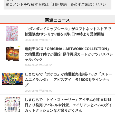
※コメントを投稿する際は
「利用規約」
を必ずご確認ください
関連ニュース
「ボンボンドロップシール」がロフトネットストアで
抽選販売!サンリオ8種を8月6日10時より受付開始
2026.08.05 Wed 09:15
遊戯王OCG「ORIGINAL ARTWORK COLLECTION」
の抽選受け付けが開始! 原作再現カードがアツいスペシ
ャルパック
2026.08.05 Wed 08:30
しまむらで『ポケカ』が抽選販売!拡張パック「ストー
ムエメラルダ」「アビスアイ」各1BOXをラインナッ
プ
2026.08.05 Wed 05:00
しまむらで「トイ・ストーリー」アイテムが本日8月5
日より発売!アパレルや雑貨、エイリアンとハムのダイ
カットクッションなど盛りだくさん