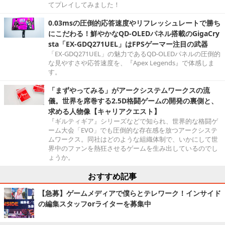
てプレイしてみました！
0.03msの圧倒的応答速度やリフレッシュレートで勝ち
にこだわる！鮮やかなQD-OLEDパネル搭載のGigaCry
sta「EX-GDQ271UEL」はFPSゲーマー注目の武器
「EX-GDQ271UEL」の魅力であるQD-OLEDパネルの圧倒的
な見やすさや応答速度を、『Apex Legends』で体感しま
す。
「まずやってみる」がアークシステムワークスの流
儀。世界を席巻する2.5D格闘ゲームの開発の裏側と、
求める人物像【キャリアクエスト】
『ギルティギア』シリーズなどで知られ、世界的な格闘ゲ
ーム大会「EVO」でも圧倒的な存在感を放つアークシステ
ムワークス。同社はどのような組織体制で、いかにして世
界中のファンを熱狂させるゲームを生み出しているのでし
ょうか。
おすすめ記事
【急募】ゲームメディアで僕らとテレワーク！インサイド
の編集スタッフorライターを募集中