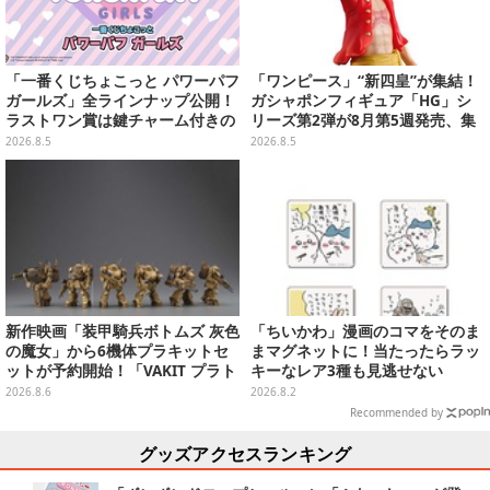
「一番くじちょこっと パワーパフ
「ワンピース」“新四皇”が集結！
ガールズ」全ラインナップ公開！
ガシャポンフィギュア「HG」シ
ラストワン賞は鍵チャーム付きの
リーズ第2弾が8月第5週発売、集
シール帳スペシャルセットを用意
めて並べたくなるクオリティ
2026.8.5
2026.8.5
新作映画「装甲騎兵ボトムズ 灰色
「ちいかわ」漫画のコマをそのま
の魔女」から6機体プラキットセ
まマグネットに！当たったらラッ
ットが予約開始！「VAKIT プラト
キーなレア3種も見逃せない
ーン」第1弾、各部関節可動仕様
2026.8.6
2026.8.2
Recommended by
グッズアクセスランキング