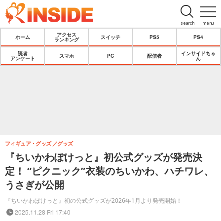
search
menu
アクセス
ホーム
スイッチ
PS5
PS4
ランキング
読者
インサイドちゃ
スマホ
PC
配信者
アンケート
ん
フィギュア・グッズ
グッズ
『ちいかわぽけっと』初公式グッズが発売決
定！ “ピクニック”衣装のちいかわ、ハチワレ、
うさぎが公開
『ちいかわぽけっと』初の公式グッズが2026年1月より発売開始！
2025.11.28 Fri 17:40