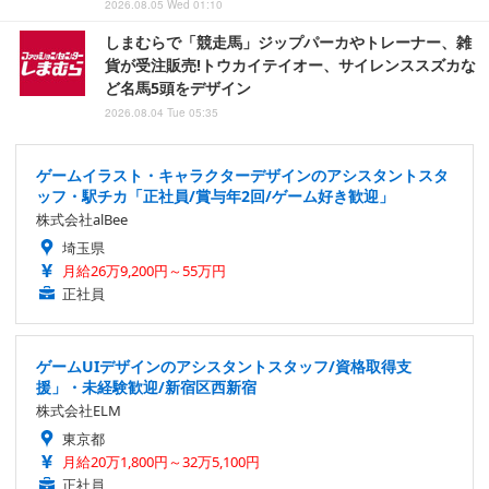
2026.08.05 Wed 01:10
しまむらで「競走馬」ジップパーカやトレーナー、雑
貨が受注販売!トウカイテイオー、サイレンススズカな
ど名馬5頭をデザイン
2026.08.04 Tue 05:35
ゲームイラスト・キャラクターデザインのアシスタントスタ
ッフ・駅チカ「正社員/賞与年2回/ゲーム好き歓迎」
株式会社alBee
埼玉県
月給26万9,200円～55万円
正社員
ゲームUIデザインのアシスタントスタッフ/資格取得支
援」・未経験歓迎/新宿区西新宿
株式会社ELM
東京都
月給20万1,800円～32万5,100円
正社員