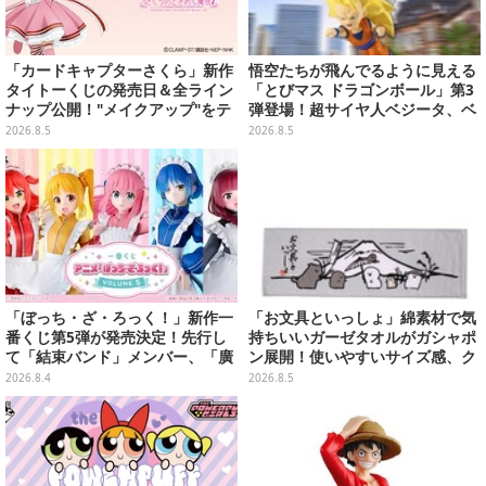
「カードキャプターさくら」新作
悟空たちが飛んでるように見える
タイトーくじの発売日＆全ライン
「とびマス ドラゴンボール」第3
ナップ公開！"メイクアップ"をテ
弾登場！超サイヤ人ベジータ、ベ
ーマに、日常でも使いたくなるア
ジットなど全6種
2026.8.5
2026.8.5
イテムがズラリ
「ぼっち・ざ・ろっく！」新作一
「お文具といっしょ」綿素材で気
番くじ第5弾が発売決定！先行し
持ちいいガーゼタオルがガシャポ
て「結束バンド」メンバー、「廣
ン展開！使いやすいサイズ感、ク
井きくり」のメイド衣装フィギュ
ールな和柄や可愛らしいお寿司な
2026.8.4
2026.8.5
アを公開
ど全4種