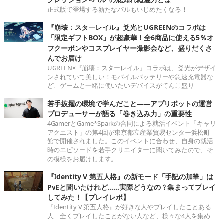
正式版で登場する新たなパルもいじめたくなる！
『崩壊：スターレイル』爻光とUGREENのコラボは
「限定ギフトBOX」が超豪華！全6商品に使える5％オ
フクーポンやコスプレイヤー撮影会など、盛りだくさ
んでお届け
UGREEN×『崩壊：スターレイル』コラボは、爻光がデザイ
ンされていて美しい！モバイルバッテリーや急速充電器な
ど、ゲームと一緒に使いたいデバイスがてんこ盛り
若手抜擢の環境で学んだこと――アプリボットの運営
プロデューサーが語る「巻き込み力」の重要性
4GamerとGame*Sparkの合同による就活イベント「キャリ
アクエスト」の第4回が東京都立産業貿易センター浜松町
館で開催されました。このイベントに合わせ、自身の就活
時のエピソードを若手クリエイターに聞いてみたので、そ
の模様をお届けします。
『Identity V 第五人格』の新モード「手記の加筆」は
PvEと聞いたけれど……実際どうなの？集まってプレイ
してみた！【プレイレポ】
『Identity V 第五人格』が好きな人やプレイしたことある
人、全くプレイしたことがない人など、様々な4人を集め