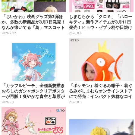
「ちいかわ」映画グッズ第3弾ほ
しまむらから「クロミ」「ハロー
か、多数の新商品が8月7日発売！
キティ」新作アイテムが8月11日
なんか懐いてる「鳥」マスコット
発売！ヒョウ・ゼブラ柄や日焼け
や場面写アイテムなど必見のライ
デザインの可愛い雑貨・アパレル
2026.7.22
2026.8.6
ンナップ
など多数
「カラフルピーチ」全種新規描き
『ポケモン』着ぐるみ帽子・着ぐ
おろしのガシャポンクリアポスタ
るみがしまむらオンラインストア
ーが再販！爽やかな青空と草原が
にて発売！インパクト抜群なコイ
イメージのイラスト全12種
キング、翼付きリザードンなど
2026.8.3
2026.8.3