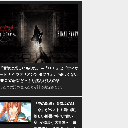
「冒険は楽しいものだ」 ─『FF11』と『ウィザ
ードリィ ヴァリアンツ ダフネ』、"優しくない
RPG"の沼にどっぷり沈んだ4人の話
ふたつの沼の住人たちが語る奥深さとは。
『空の軌跡』を遊ぶのは
「今」がベスト！暑い夏、
涼しい部屋の中で“青い
空”が似合う大冒険へ―最