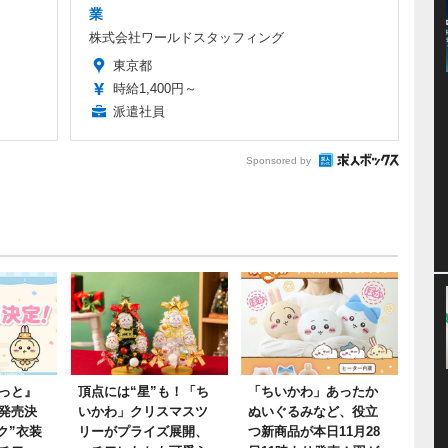
業
株式会社ワールドスタッフィング
東京都
時給1,400円～
派遣社員
Sponsored by
っと』
頂点には“星”も！「ち
「ちいかわ」あったか
発売決
いかわ」クリスマスツ
ぬいぐるみなど、役立
ク”衣装
リーがプライズ展開、
つ新商品が本日11月28