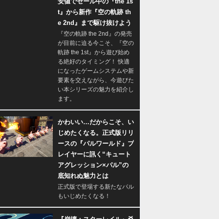
安値でセール中の『the 1s
t』から新作『空の軌跡 th
e 2nd』まで駆け抜けよう
『空の軌跡 the 2nd』の発売
が目前に迫る今こそ、『空の
軌跡 the 1st』から遊び始め
る絶好のタイミング！ 快適
になったゲームシステムや新
要素を交えながら、今遊びた
い本シリーズの魅力を紹介し
ます。
かわいい…だからこそ、い
じめたくなる。正式版リリ
ースの『パルワールド』プ
レイヤーに訊く“キュート
アグレッション×パル”の
底知れぬ魅力とは
正式版で登場する新たなパル
もいじめたくなる！