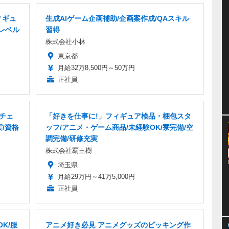
ィギュ
生成AIゲーム企画補助/企画案作成/QAスキル
語レベル
習得
株式会社小林
東京都
月給32万8,500円～50万円
正社員
グチェ
「好きを仕事に!」フィギュア検品・梱包スタ
実/資格
ッフ/アニメ・ゲーム商品/未経験OK/寮完備/空
調完備/研修充実
株式会社覇王樹
埼玉県
月給29万円～41万5,000円
正社員
K/服
アニメ好き必見 アニメグッズのピッキング作