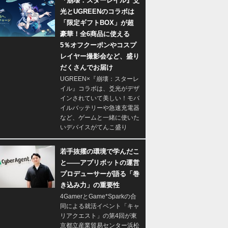
『崩壊：スターレイル』爻
光とUGREENのコラボは
「限定ギフトBOX」が超
豪華！全6商品に使える
5％オフクーポンやコスプ
レイヤー撮影会など、盛り
だくさんでお届け
UGREEN×『崩壊：スターレ
イル』コラボは、爻光がデザ
インされていて美しい！モバ
イルバッテリーや急速充電器
など、ゲームと一緒に使いた
いデバイスがてんこ盛り
若手抜擢の環境で学んだこ
と――アプリボットの運営
プロデューサーが語る「巻
き込み力」の重要性
4GamerとGame*Sparkの合
同による就活イベント「キャ
リアクエスト」の第4回が東
京都立産業貿易センター浜松