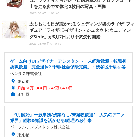
上を走る姿で立体化 2枚目の写真・画像
2026.08.07 Fri 03:40
太ももにも目が惹かれるウェディング姿のライザ! フィ
ギュア「ライザ(ライザリン・シュタウト)ウェディン
グStyle」が8月7日より予約受付開始
2026.08.06 Thu 10:15
ゲーム向けUIデザイナーアシスタント・未経験歓迎・転職初
挑戦歓迎「完全週休2日制/社会保険完備」・渋谷区千駄ヶ谷
ベンタス株式会社
東京都
月給31万1,400円～45万1,400円
正社員
「9月開始」一般事務/残業なし/未経験歓迎/「人気のアニメ
業界」経験&知識を活かせる!経理のお仕事
パーソルテンプスタッフ株式会社
東京都