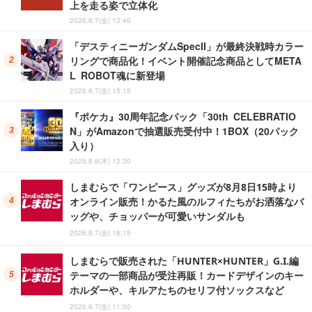
上を走る姿で立体化
2026.8.7(金) 12:40
「デスティニーガンダムSpecII」が最終決戦時カラー
リングで商品化！イベント開催記念商品としてMETA
L ROBOT魂に新登場
2026.8.7(金) 15:15
『ポケカ』30周年記念パック「30th CELEBRATIO
N」がAmazonで抽選販売受付中！1BOX（20パック
入り）
2026.8.6(木) 12:30
しまむらで「ワンピース」グッズが8月8日15時より
オンライン販売！かるた風のルフィたちがお洒落なバ
ッグや、チョッパーが可愛いサンダルも
2026.8.7(金) 18:15
しまむらで販売された「HUNTER×HUNTER」G.I.編
テーマの一部商品が受注再販！カードデザインのキー
ホルダーや、キルアたちのセリフ付ソックスなど
2026.8.7(金) 11:00