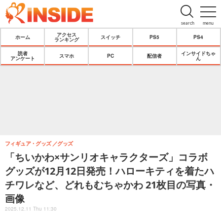
search
menu
アクセス
ホーム
スイッチ
PS5
PS4
ランキング
読者
インサイドちゃ
スマホ
PC
配信者
アンケート
ん
フィギュア・グッズ
グッズ
「ちいかわ×サンリオキャラクターズ」コラボ
グッズが12月12日発売！ハローキティを着たハ
チワレなど、どれもむちゃかわ 21枚目の写真・
画像
2025.12.11 Thu 11:30