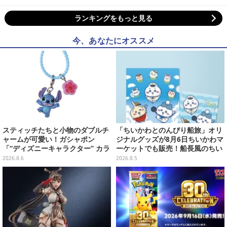
ランキングをもっと見る
今、あなたにオススメ
スティッチたちと小物のダブルチ
「ちいかわとのんびり船旅」オリ
ャームが可愛い！ガシャポン
ジナルグッズが8月6日ちいかわマ
「“ディズニーキャラクター” カラ
ーケットでも販売！船長風のちい
フルマルチチャーム」が発売
かわやセイレーンたちをデザイン
2026.8.6
2026.8.5
した4商品