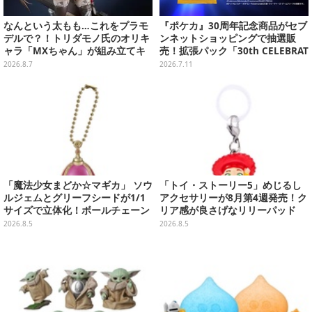
なんという太もも…これをプラモ
『ポケカ』30周年記念商品がセブ
デルで？！トリダモノ氏のオリキ
ンネットショッピングで抽選販
ャラ「MXちゃん」が組み立てキ
売！拡張パック「30th CELEBRAT
ット化―持ってるケースはレール
ION」と「エーフィ・ブラッキー
2026.8.7
2026.7.11
ガンに変形
セット」が対象
「魔法少女まどか☆マギカ」 ソウ
「トイ・ストーリー5」めじるし
ルジェムとグリーフシードが1/1
アクセサリーが8月第4週発売！ク
サイズで立体化！ボールチェーン
リア感が良さげなリリーパッド
を外せばフィギュアとして飾れる
や、ジェシーなど全5種ラインナ
2026.8.5
2026.8.5
ガシャポン全6種
ップ