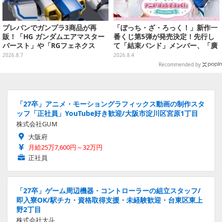
プレバンでガンプラ3商品が再
「ぼっち・ざ・ろっく！」新作一
販！「HG ガンダムエアマスター
番くじ第5弾が発売決定！先行し
バースト」や「RGフェネクス
て「結束バンド」メンバー、「廣
（ナラティブVer.）」も
井きくり」のメイド衣装フィギュ
2026.8.7
2026.8.4
アを公開
Recommended by
「27卒」アニメ・モーショングラフィックス動画の制作スタ
ッフ「正社員」YouTube好き歓迎/大阪市淀川区宮原1丁目
株式会社GUM
大阪府
月給25万7,600円～32万円
正社員
「27卒」ゲーム周辺機器・コントローラーの組立スタッフ/
即入寮OK/駅チカ・資格取得支援・未経験歓迎・台東区東上
野2丁目
株式会社大斗