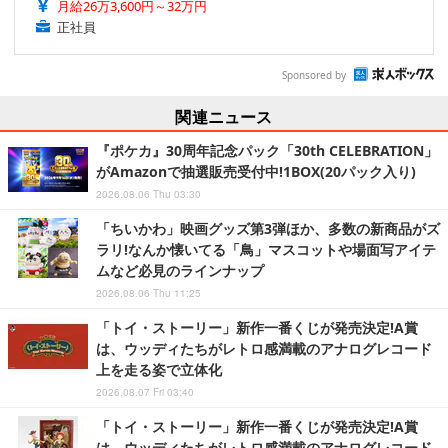
月給26万3,600円～32万円
正社員
Sponsored by
関連ニュース
『ポケカ』30周年記念パック「30th CELEBRATION」
がAmazonで抽選販売受付中!1BOX(20パック入り)
2026.08.06 Thu 03:30
「ちいかわ」映画グッズ第3弾ほか、多数の新商品がズ
ラリ!なんか懐いてる「鳥」マスコットや場面写アイテ
ムなど必見のラインナップ
2026.08.06 Thu 11:25
「トイ・ストーリー」新作一番くじが発売決定!A賞
は、ウッディたちがレトロ感満載のアナログレコード
上を走る姿で立体化
2026.08.07 Fri 03:40
「トイ・ストーリー」新作一番くじが発売決定!A賞
は、ウッディたちがレトロ感満載のアナログレコード