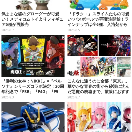
気ままな姿のグローグーが可愛
『ドラクエ』スライムたちの可愛
い！メディコムトイよりフィギュ
い“バスボール”が再受注開始！ラ
ア5種が再販売
インナップは全6種、入浴剤から
モンスターのフィギュアが出てく
2026.8.7
2026.8.5
る
『勝利の女神：NIKKE』×『ペル
こんなに違うのに全部「東京」。
ソナ』シリーズコラボ決定！30周
華やかな青春の街から砂漠に沈ん
年記念で『P3R』『P4G』『P5
だ悪魔の廃墟まで、散策におすす
R』の3作品参戦
め東京ゲーム5選【特集】
2026.8.3
2026.8.7