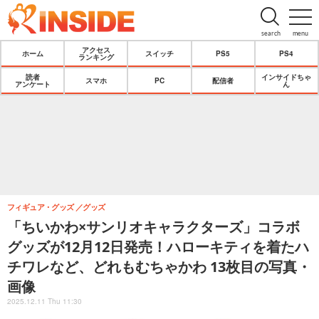
search
menu
アクセス
ホーム
スイッチ
PS5
PS4
ランキング
読者
インサイドちゃ
スマホ
PC
配信者
アンケート
ん
フィギュア・グッズ
グッズ
「ちいかわ×サンリオキャラクターズ」コラボ
グッズが12月12日発売！ハローキティを着たハ
チワレなど、どれもむちゃかわ 13枚目の写真・
画像
2025.12.11 Thu 11:30