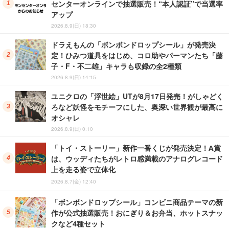
センターオンラインで抽選販売！“本人認証”で当選率
アップ
2026.8.9(日) 18:30
ドラえもんの「ボンボンドロップシール」が発売決
定！ひみつ道具をはじめ、コロ助やパーマンたち「藤
子・F・不二雄」キャラも収録の全2種類
2026.8.9(日) 14:15
ユニクロの「浮世絵」UTが8月17日発売！がしゃどく
ろなど妖怪をモチーフにした、奥深い世界観が最高に
オシャレ
2026.8.9(日) 0:10
「トイ・ストーリー」新作一番くじが発売決定！A賞
は、ウッディたちがレトロ感満載のアナログレコード
上を走る姿で立体化
2026.8.7(金) 12:40
「ボンボンドロップシール」コンビニ商品テーマの新
作が公式抽選販売！おにぎり＆お弁当、ホットスナッ
クなど4種セット