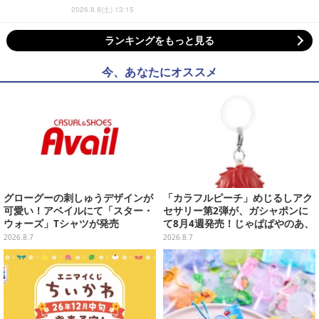
2026.8.8(土) 13:15
ランキングをもっと見る
今、あなたにオススメ
グローグーの刺しゅうデザインが
「カラフルピーチ」めじるしアク
可愛い！アベイルにて「スター・
セサリー第2弾が、ガシャポンに
ウォーズ」Tシャツが発売
て8月4週発売！じゃぱぱやのあ、
シヴァたちメンバー11名分ライン
2026.8.7
2026.8.7
ナップ