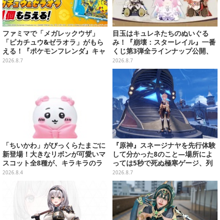
ファミマで「メガレックウザ」
目玉はキュレネたちのぬいぐる
「ピカチュウ&ゼラオラ」がもら
み！『崩壊：スターレイル』一番
える！『ポケモンフレンダ』キャ
くじ第3弾全ラインナップ公開、
ンペーンが8月11日開始
美麗ビジュアルのアクリルボード
2026.8.7
2026.8.7
など用意
「ちいかわ」がびっくらたまごに
『原神』スネージナヤを先行体験
新登場！大きなリボンが可愛いマ
して分かった8のこと―場所によ
スコット全8種が、キラキラのラ
っては5秒で死ぬ極寒ゲージ、列
メ入り入浴剤から飛び出す
車は“ダイナミック途中下車”可能
2026.8.4
2026.8.7
など自由度高め