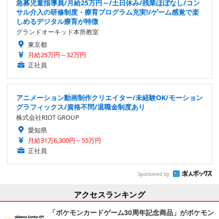
急募児童指導員/月給25万円～/土日休み/残業ほぼなし/コン
サル介入の研修制度・療育プログラム充実!/ゲーム感覚で楽
しめるデジタル療育が特徴
グランドオーキッド本所教室
東京都
月給25万円～32万円
正社員
アニメーション動画制作クリエイター/未経験OK/モーション
グラフィックス/資格不問/退職金制度あり
株式会社RIOT GROUP
愛知県
月給31万6,300円～55万円
正社員
Sponsored by
アクセスランキング
「ポケモンカードゲーム30周年記念商品」がポケモン