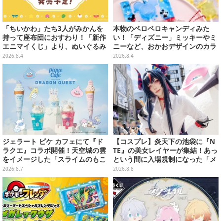
「ちいかわ」たち3人がみかんを
本物のペロペロキャンディみた
持って座布団におすわり！「新作
い！「ディズニー」ミッキーやミ
エニマイくじ」より、ぬいぐるみ
ニーなど、おかおデザインのカラ
画像が初公開
フルチャーム全10種が8月31日発
2026.8.4
2026.8.4
売
ジェラート ピケ カフェにて『ド
【コスプレ】炎天下の池袋に『N
ラクエ』コラボ開催！天空城の雲
TE』の美女レイヤーが集結！あっ
をイメージした「スライムのもこ
という間に入場規制になった「メ
もこ天空クレープ」などを提供
ェメェ村の大冒険」をレポート
2026.8.7
2026.8.8
【写真28枚】