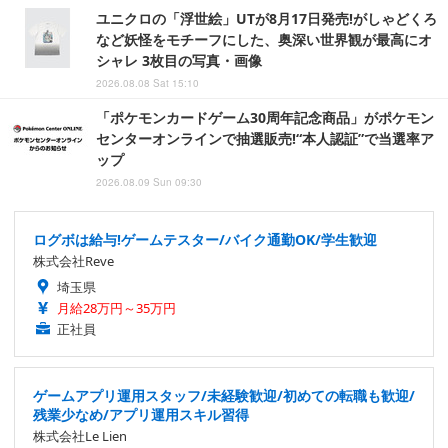
ユニクロの「浮世絵」UTが8月17日発売!がしゃどくろ
など妖怪をモチーフにした、奥深い世界観が最高にオ
シャレ 3枚目の写真・画像
2026.08.08 Sat 15:10
「ポケモンカードゲーム30周年記念商品」がポケモン
センターオンラインで抽選販売!“本人認証”で当選率ア
ップ
2026.08.09 Sun 09:30
ログボは給与!ゲームテスター/バイク通勤OK/学生歓迎
株式会社Reve
埼玉県
月給28万円～35万円
正社員
ゲームアプリ運用スタッフ/未経験歓迎/初めての転職も歓迎/
残業少なめ/アプリ運用スキル習得
株式会社Le Lien