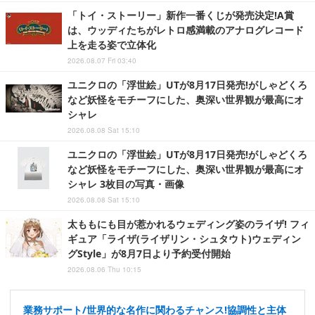
「トイ・ストーリー」新作一番くじが発売決定!A賞
は、ウッディたちがレトロ感満載のアナログレコード
上を走る姿で立体化
2026.08.07 Fri 03:40
ユニクロの「浮世絵」UTが8月17日発売!がしゃどくろ
など妖怪をモチーフにした、奥深い世界観が最高にオ
シャレ
2026.08.08 Sat 15:10
ユニクロの「浮世絵」UTが8月17日発売!がしゃどくろ
など妖怪をモチーフにした、奥深い世界観が最高にオ
シャレ 3枚目の写真・画像
2026.08.08 Sat 15:10
太ももにも目が惹かれるウェディング姿のライザ! フィ
ギュア「ライザ(ライザリン・シュタウト)ウェディン
グStyle」が8月7日より予約受付開始
2026.08.06 Thu 10:15
業務サポート/世界的な名作に関わるチャンス!協調性と主体