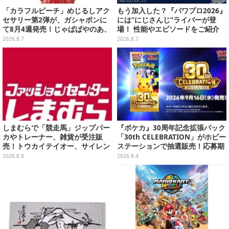
「カラフルピーチ」めじるしアク
もう加入した？『パワプロ2026』
セサリー第2弾が、ガシャポンに
には“にじさんじ”ライバーが登
て8月4週発売！じゃぱぱやのあ、
場！ 性能やエピソードをご紹介
シヴァたちメンバー11名分ライン
2026.8.7
2026.8.7
ナップ
しまむらで「競走馬」ジップパー
『ポケカ』30周年記念拡張パック
カやトレーナー、雑貨が受注販
「30th CELEBRATION」がホビー
売！トウカイテイオー、サイレン
ステーションで抽選販売！応募期
ススズカなど名馬をデザイン
間は8月6日23時59分まで
2026.8.8
2026.8.4