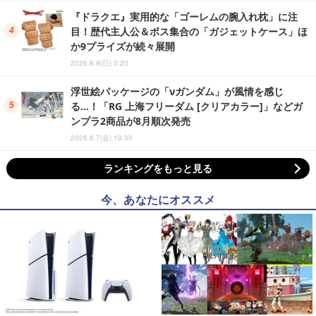
『ドラクエ』実用的な「ゴーレムの腕入れ枕」に注
目！歴代主人公＆ボス集合の「ガジェットケース」ほ
か9プライズが続々展開
2026.8.9(日) 0:20
浮世絵パッケージの「νガンダム」が風情を感じ
る…！「RG 上海フリーダム [クリアカラー]」などガ
ンプラ2商品が8月順次発売
2026.8.7(金) 19:30
ランキングをもっと見る
今、あなたにオススメ