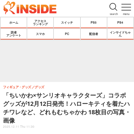
search
menu
アクセス
ホーム
スイッチ
PS5
PS4
ランキング
読者
インサイドちゃ
スマホ
PC
配信者
アンケート
ん
フィギュア・グッズ
グッズ
「ちいかわ×サンリオキャラクターズ」コラボ
グッズが12月12日発売！ハローキティを着たハ
チワレなど、どれもむちゃかわ 18枚目の写真・
画像
2025.12.11 Thu 11:30