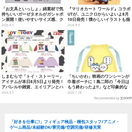
「お文具といっしょ」綿素材で気
『マリオカート ワールド』コラボ
持ちいいガーゼタオルがガシャポ
UTが、ユニクロからいよいよ8月
ン展開！使いやすいサイズ感、ク
10日発売！懐かしいイラストも揃
ールな和柄や可愛らしいお寿司な
えた全12種類
2026.8.5
2026.8.9
ど全4種
しまむらで「トイ・ストーリー」
「ちいかわ」映画のワンシーンが
アイテムが本日8月5日より発売！
巾着ポーチに！島二郎の「今日は
アパレルや雑貨、エイリアンとハ
もう終わったよ!!」など印象的な
ムのダイカットクッションなど盛
全6種がカプセルトイにて発売
2026.8.5
2026.7.28
りだくさん
Recommended by
「好きを仕事に!」フィギュア検品・梱包スタッフ/アニメ・
ゲーム商品/未経験OK/寮完備/空調完備/研修充実