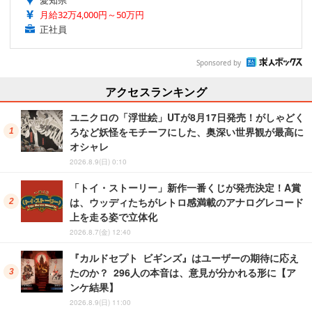
愛知県
月給32万4,000円～50万円
正社員
Sponsored by
アクセスランキング
ユニクロの「浮世絵」UTが8月17日発売！がしゃどく
ろなど妖怪をモチーフにした、奥深い世界観が最高に
オシャレ
2026.8.9(日) 0:10
「トイ・ストーリー」新作一番くじが発売決定！A賞
は、ウッディたちがレトロ感満載のアナログレコード
上を走る姿で立体化
2026.8.7(金) 12:40
『カルドセプト ビギンズ』はユーザーの期待に応え
たのか？ 296人の本音は、意見が分かれる形に【ア
ンケ結果】
2026.8.9(日) 11:00