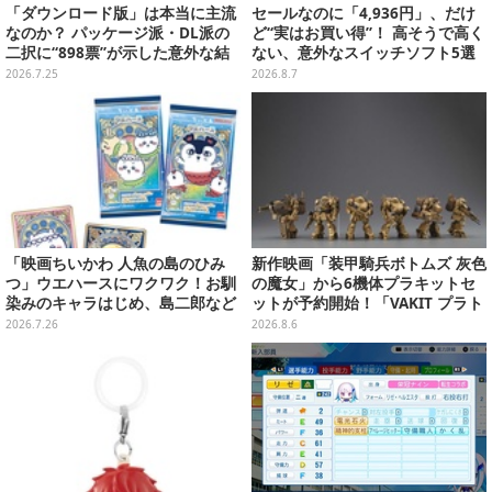
「ダウンロード版」は本当に主流
セールなのに「4,936円」、だけ
なのか？ パッケージ派・DL派の
ど“実はお買い得”！ 高そうで高く
二択に“898票”が示した意外な結
ない、意外なスイッチソフト5選
末【アンケ結果】
2026.7.25
2026.8.7
「映画ちいかわ 人魚の島のひみ
新作映画「装甲騎兵ボトムズ 灰色
つ」ウエハースにワクワク！お馴
の魔女」から6機体プラキットセ
染みのキャラはじめ、島二郎など
ットが予約開始！「VAKIT プラト
セイレーン編カード全22種
ーン」第1弾、各部関節可動仕様
2026.7.26
2026.8.6