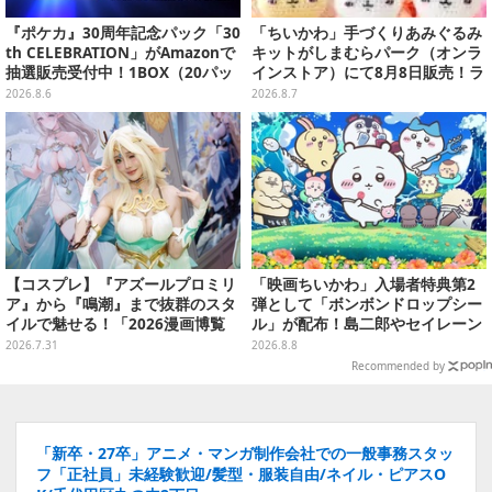
『ポケカ』30周年記念パック「30
「ちいかわ」手づくりあみぐるみ
th CELEBRATION」がAmazonで
キットがしまむらパーク（オンラ
抽選販売受付中！1BOX（20パッ
インストア）にて8月8日販売！ラ
ク入り）
インナップ全3種、初心者向きの
2026.8.6
2026.8.7
編み方で作れちゃう
【コスプレ】『アズールプロミリ
「映画ちいかわ」入場者特典第2
ア』から『鳴潮』まで抜群のスタ
弾として「ボンボンドロップシー
イルで魅せる！「2026漫画博覧
ル」が配布！島二郎やセイレーン
会」百花繚乱の台湾美女12選【写
はもちろん、人魚のウロコまで…
2026.7.31
2026.8.8
真37枚】
Recommended by
「新卒・27卒」アニメ・マンガ制作会社での一般事務スタッ
フ「正社員」未経験歓迎/髪型・服装自由/ネイル・ピアスO