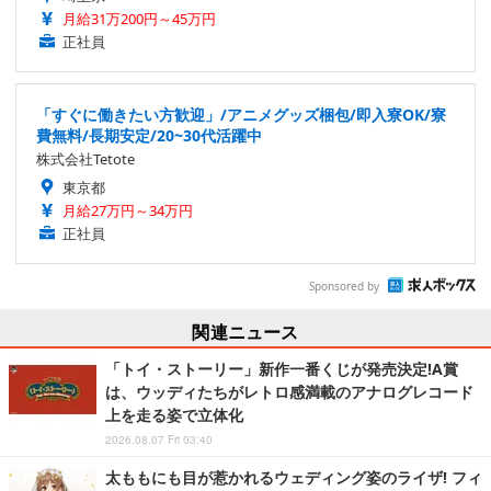
月給31万200円～45万円
正社員
「すぐに働きたい方歓迎」/アニメグッズ梱包/即入寮OK/寮
費無料/長期安定/20~30代活躍中
株式会社Tetote
東京都
月給27万円～34万円
正社員
Sponsored by
関連ニュース
「トイ・ストーリー」新作一番くじが発売決定!A賞
は、ウッディたちがレトロ感満載のアナログレコード
上を走る姿で立体化
2026.08.07 Fri 03:40
太ももにも目が惹かれるウェディング姿のライザ! フィ