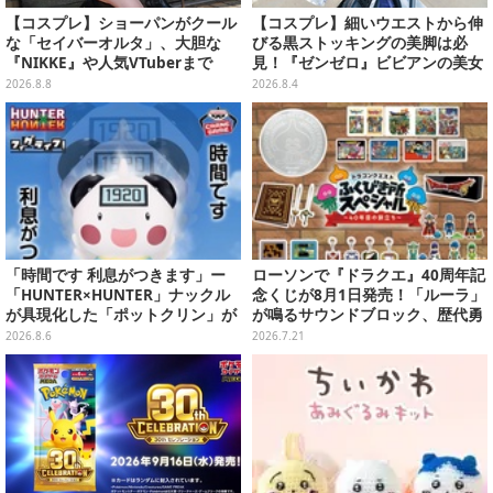
【コスプレ】ショーパンがクール
【コスプレ】細いウエストから伸
な「セイバーオルタ」、大胆な
びる黒ストッキングの美脚は必
『NIKKE』や人気VTuberまで
見！『ゼンゼロ』ビビアンの美女
「アコスタ池袋」美女レイヤーま
レイヤーが優雅に降臨【写真9
2026.8.8
2026.8.4
とめ
枚】
「時間です 利息がつきます」ー
ローソンで『ドラクエ』40周年記
「HUNTER×HUNTER」ナックル
念くじが8月1日発売！「ルーラ」
が具現化した「ポットクリン」が
が鳴るサウンドブロック、歴代勇
貯金箱としてプライズ展開
者＆スライムのフィギュアなど、
2026.8.6
2026.7.21
シリーズを振り返る景品盛りだく
さん