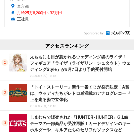
東京都
月給25万8,200円～32万円
正社員
Sponsored by
アクセスランキング
太ももにも目が惹かれるウェディング姿のライザ！
フィギュア「ライザ（ライザリン・シュタウト）ウェ
ディングStyle」が8月7日より予約受付開始
2026.8.6(木) 19:15
「トイ・ストーリー」新作一番くじが発売決定！A賞
は、ウッディたちがレトロ感満載のアナログレコード
上を走る姿で立体化
2026.8.7(金) 12:40
しまむらで販売された「HUNTER×HUNTER」G.I.編
テーマの一部商品が受注再販！カードデザインのキー
ホルダーや、キルアたちのセリフ付ソックスなど