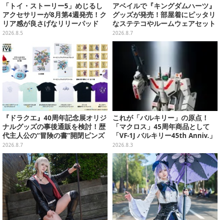
「トイ・ストーリー5」めじるし
アベイルで『キングダムハーツ』
アクセサリーが8月第4週発売！ク
グッズが発売！部屋着にピッタリ
リア感が良さげなリリーパッド
なステテコやルームウェアセット
や、ジェシーなど全5種ラインナ
2026.8.5
2026.8.7
ップ
『ドラクエ』40周年記念展オリジ
これが「バルキリー」の原点！
ナルグッズの事後通販を検討！歴
「マクロス」45周年商品として
代主人公の“冒険の書”開閉ピンズ
「VF-1J バルキリー45th Anniv.」
をはじめ、ユニークなＴシャツや
が予約開始
2026.8.7
2026.8.3
雑貨など