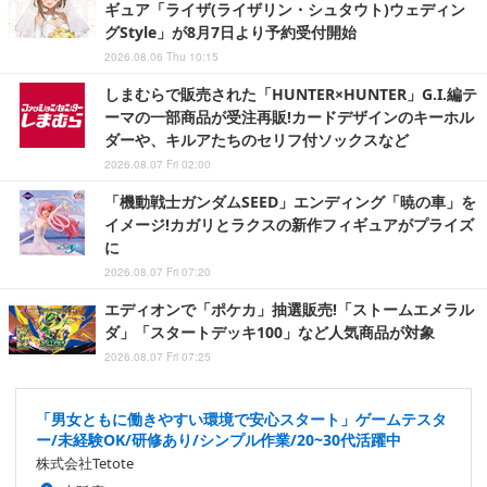
ギュア「ライザ(ライザリン・シュタウト)ウェディン
グStyle」が8月7日より予約受付開始
2026.08.06 Thu 10:15
しまむらで販売された「HUNTER×HUNTER」G.I.編テ
ーマの一部商品が受注再販!カードデザインのキーホル
ダーや、キルアたちのセリフ付ソックスなど
2026.08.07 Fri 02:00
「機動戦士ガンダムSEED」エンディング「暁の車」を
イメージ!カガリとラクスの新作フィギュアがプライズ
に
2026.08.07 Fri 07:20
エディオンで「ポケカ」抽選販売!「ストームエメラル
ダ」「スタートデッキ100」など人気商品が対象
2026.08.07 Fri 07:25
「男女ともに働きやすい環境で安心スタート」ゲームテスタ
ー/未経験OK/研修あり/シンプル作業/20~30代活躍中
株式会社Tetote