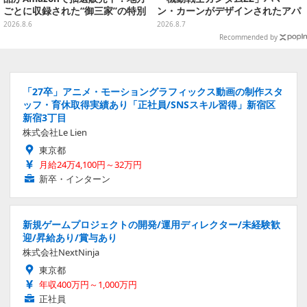
ごとに収録された“御三家”の特別
ン・カーンがデザインされたアパ
カード
レルが販売
2026.8.6
2026.8.7
Recommended by
「27卒」アニメ・モーショングラフィックス動画の制作スタ
ッフ・育休取得実績あり「正社員/SNSスキル習得」新宿区
新宿3丁目
株式会社Le Lien
東京都
月給24万4,100円～32万円
新卒・インターン
新規ゲームプロジェクトの開発/運用ディレクター/未経験歓
迎/昇給あり/賞与あり
株式会社NextNinja
東京都
年収400万円～1,000万円
正社員