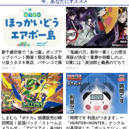
今、あなたにオススメ
新千歳空港で『あつ森』ポップア
「鬼滅の刃」新作一番くじの受注
ップイベント開催！限定商品を取
再販が決定！童磨や胡蝶しのぶ、
り扱うタヌキ商店、パチンコで風
D賞には「炭治郎と義勇のてちて
船を狙う体験ゲームなど
ちフィギュア」も
2026.7.25
2026.8.7
しまむら『ポケカ』抽選販売が締
「時間です 利息がつきます」ー
切間近！拡張パック「ストームエ
「HUNTER×HUNTER」ナックル
メラルダ」「アビスアイ」各1BO
が具現化した「ポットクリン」が