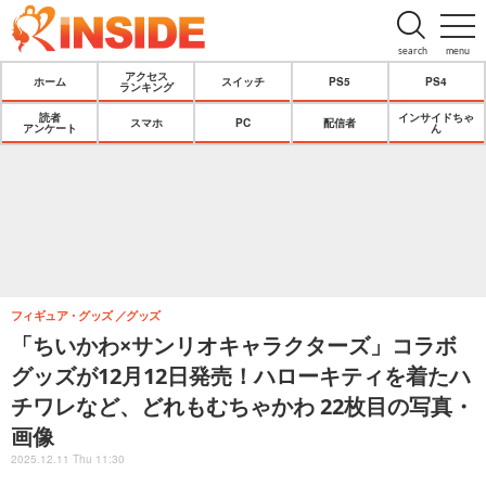
search
menu
アクセス
ホーム
スイッチ
PS5
PS4
ランキング
読者
インサイドちゃ
スマホ
PC
配信者
アンケート
ん
フィギュア・グッズ
グッズ
「ちいかわ×サンリオキャラクターズ」コラボ
グッズが12月12日発売！ハローキティを着たハ
チワレなど、どれもむちゃかわ 22枚目の写真・
画像
2025.12.11 Thu 11:30