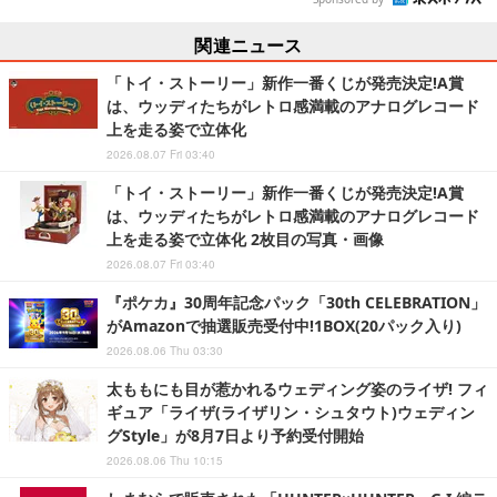
関連ニュース
「トイ・ストーリー」新作一番くじが発売決定!A賞
は、ウッディたちがレトロ感満載のアナログレコード
上を走る姿で立体化
2026.08.07 Fri 03:40
「トイ・ストーリー」新作一番くじが発売決定!A賞
は、ウッディたちがレトロ感満載のアナログレコード
上を走る姿で立体化 2枚目の写真・画像
2026.08.07 Fri 03:40
『ポケカ』30周年記念パック「30th CELEBRATION」
がAmazonで抽選販売受付中!1BOX(20パック入り)
2026.08.06 Thu 03:30
太ももにも目が惹かれるウェディング姿のライザ! フィ
ギュア「ライザ(ライザリン・シュタウト)ウェディン
グStyle」が8月7日より予約受付開始
2026.08.06 Thu 10:15