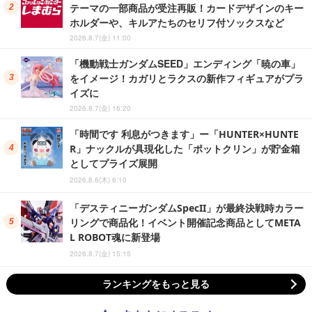
テーマの一部商品が受注再販！カードデザインのキー
ホルダーや、キルアたちのセリフ付ソックスなど
2026.8.7(金) 11:00
「機動戦士ガンダムSEED」エンディング「暁の車」
をイメージ！カガリとラクスの新作フィギュアがプラ
イズに
2026.8.7(金) 16:20
「時間です 利息がつきます」ー「HUNTER×HUNTE
R」ナックルが具現化した「ポットクリン」が貯金箱
としてプライズ展開
2026.8.6(木) 6:10
「デスティニーガンダムSpecII」が最終決戦時カラー
リングで商品化！イベント開催記念商品としてMETA
L ROBOT魂に新登場
2026.8.7(金) 15:15
ランキングをもっと見る