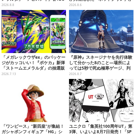
Xをラインナップ
貯金箱としてプライズ展開
2026.8.8
2026.8.6
「メガレックウザex」のパッケー
『原神』スネージナヤを先行体験
ジがカッコいい！『ポケカ』新弾
して分かった8のこと―場所によ
「ストームエメラルダ」の抽選販
っては5秒で死ぬ極寒ゲージ、列
売がヨドバシで実施
車は“ダイナミック途中下車”可能
2026.7.13
2026.8.7
など自由度高め
「ワンピース」“新四皇”が集結！
ユニクロ「集英社100周年UT」第
ガシャポンフィギュア「HG」シ
3弾、いよいよ8月7日発売！「SP