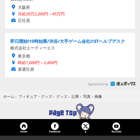
大阪府
月給29万2,200円～45万円
正社員
即日開始!10時始業/渋谷/大手ゲーム会社のITヘルプデスク
株式会社エーティーエス
東京都
時給1,600円～2,450円
派遣社員
Sponsored by
写真・画像
ホーム
›
フィギュア・グッズ
›
グッズ
›
記事
›
Home
Facebook
YouTube
X