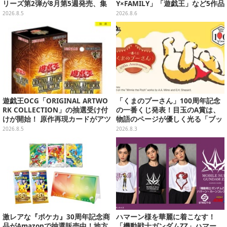
リーズ第2弾が8月第5週発売、集
Y×FAMILY」「遊戯王」など5作品
めて並べたくなるクオリティ
をデザイン
2026.8.5
2026.8.6
遊戯王OCG「ORIGINAL ARTWO
「くまのプーさん」100周年記念
RK COLLECTION」の抽選受け付
の一番くじ発表！目玉のA賞は、
けが開始！ 原作再現カードがアツ
物語のページが優しく光る「ブッ
いスペシャルパック
クシェイプドライト」
2026.8.5
2026.8.3
激レアな『ポケカ』30周年記念商
ハマーン様を華麗に着こなす！
品がAmazonで抽選販売中！地方
「機動戦士ガンダムZZ」ハマー