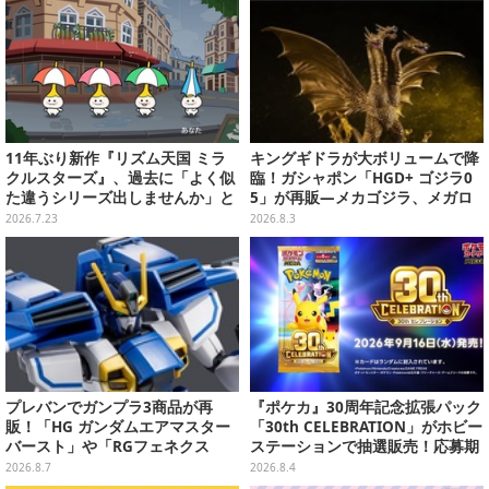
11年ぶり新作『リズム天国 ミラ
キングギドラが大ボリュームで降
クルスターズ』、過去に「よく似
臨！ガシャポン「HGD+ ゴジラ0
た違うシリーズ出しませんか」と
5」が再販―メカゴジラ、メガロ
の話もあった。つんく♂noteで心
なども揃った全4種
2026.7.23
2026.8.3
境語り任天堂前社長の岩田聡につ
いても言及
プレバンでガンプラ3商品が再
『ポケカ』30周年記念拡張パック
販！「HG ガンダムエアマスター
「30th CELEBRATION」がホビー
バースト」や「RGフェネクス
ステーションで抽選販売！応募期
（ナラティブVer.）」も
間は8月6日23時59分まで
2026.8.7
2026.8.4