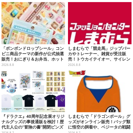
リ
「ボンボンドロップシール」コン
しまむらで「競走馬」ジップパー
ビニ商品テーマの新作が公式抽選
カやトレーナー、雑貨が受注販
販売！おにぎり＆お弁当、ホット
売！トウカイテイオー、サイレン
スナックなど4種セット
ススズカなど名馬をデザイン
2026.8.8
2026.8.8
『ドラクエ』40周年記念展オリジ
しまむらで「ドラゴンボール」グ
ナルグッズの事後通販を検討！歴
ッズがオンライン販売！バッグ類
代主人公の“冒険の書”開閉ピンズ
に悟空の胴着や、ベジータの戦闘
をはじめ、ユニークなＴシャツや
服を大胆デザイン
2026.8.7
2026.8.7