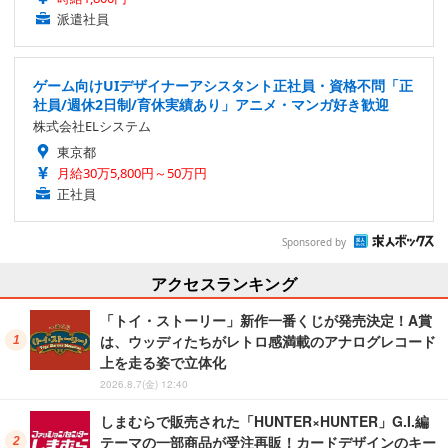
派遣社員
ゲーム向けUIデザイナーアシスタント正社員・資格不問「正
社員/週休2日制/育休実績あり」アニメ・マンガ好き歓迎
株式会社ELシステム
東京都
月給30万5,800円～50万円
正社員
Sponsored by
アクセスランキング
「トイ・ストーリー」新作一番くじが発売決定！A賞
は、ウッディたちがレトロ感満載のアナログレコード
上を走る姿で立体化
2026.8.7(金) 12:40
しまむらで販売された「HUNTER×HUNTER」G.I.編
テーマの一部商品が受注再販！カードデザインのキー