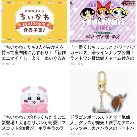
「ちいかわ」たち3人がみかんを
「一番くじちょこっと パワーパフ
持って座布団におすわり！「新作
ガールズ」全ラインナップ公開！
エニマイくじ」より、ぬいぐるみ
ラストワン賞は鍵チャーム付きの
画像が初公開
シール帳スペシャルセットを用意
2026.8.4
2026.8.5
「ちいかわ」がびっくらたまごに
ドラゴンボールストアで「亀仙
新登場！大きなリボンが可愛いマ
人」グッズが発売！派手なアロハ
スコット全8種が、キラキラのラ
シャツや、カメハウスのトートバ
メ入り入浴剤から飛び出す
ッグなど夏らしいアイテムがズラ
2026.8.4
2026.8.7