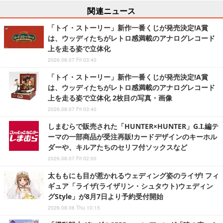
関連ニュース
「トイ・ストーリー」新作一番くじが発売決定!A賞
は、ウッディたちがレトロ感満載のアナログレコード
上を走る姿で立体化
2026.08.07 Fri 03:40
「トイ・ストーリー」新作一番くじが発売決定!A賞
は、ウッディたちがレトロ感満載のアナログレコード
上を走る姿で立体化 2枚目の写真・画像
2026.08.07 Fri 03:40
しまむらで販売された「HUNTER×HUNTER」G.I.編テ
ーマの一部商品が受注再販!カードデザインのキーホル
ダーや、キルアたちのセリフ付ソックスなど
2026.08.07 Fri 02:00
太ももにも目が惹かれるウェディング姿のライザ! フィ
ギュア「ライザ(ライザリン・シュタウト)ウェディン
グStyle」が8月7日より予約受付開始
2026.08.06 Thu 10:15