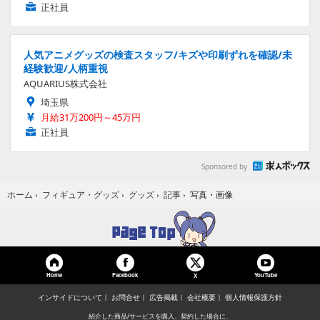
正社員
人気アニメグッズの検査スタッフ/キズや印刷ずれを確認/未
経験歓迎/人柄重視
AQUARIUS株式会社
埼玉県
月給31万200円～45万円
正社員
Sponsored by
写真・画像
ホーム
›
フィギュア・グッズ
›
グッズ
›
記事
›
Home
Facebook
YouTube
X
インサイドについて
お問合せ
広告掲載
会社概要
個人情報保護方針
紹介した商品/サービスを購入、契約した場合に、