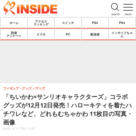
search
menu
アクセス
ホーム
スイッチ
PS5
PS4
ランキング
読者
インサイドちゃ
スマホ
PC
配信者
アンケート
ん
フィギュア・グッズ
グッズ
「ちいかわ×サンリオキャラクターズ」コラボ
グッズが12月12日発売！ハローキティを着たハ
チワレなど、どれもむちゃかわ 11枚目の写真・
画像
2025.12.11 Thu 11:30