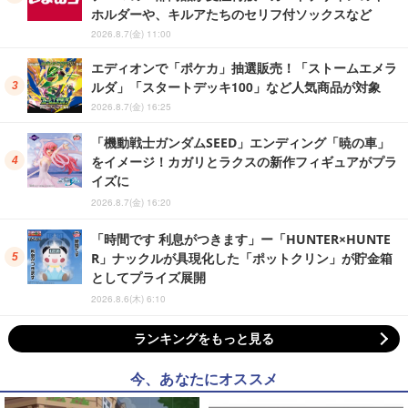
ホルダーや、キルアたちのセリフ付ソックスなど
2026.8.7(金) 11:00
エディオンで「ポケカ」抽選販売！「ストームエメラ
ルダ」「スタートデッキ100」など人気商品が対象
2026.8.7(金) 16:25
「機動戦士ガンダムSEED」エンディング「暁の車」
をイメージ！カガリとラクスの新作フィギュアがプラ
イズに
2026.8.7(金) 16:20
「時間です 利息がつきます」ー「HUNTER×HUNTE
R」ナックルが具現化した「ポットクリン」が貯金箱
としてプライズ展開
2026.8.6(木) 6:10
ランキングをもっと見る
今、あなたにオススメ