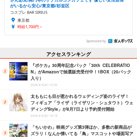
がいるから安心/東京都/杉並区
コスプレ BAR SIRIUS
東京都
時給1,700円～
Sponsored by
アクセスランキング
『ポケカ』30周年記念パック「30th CELEBRATIO
N」がAmazonで抽選販売受付中！1BOX（20パック
入り）
2026.8.6(木) 12:30
太ももにも目が惹かれるウェディング姿のライザ！
フィギュア「ライザ（ライザリン・シュタウト）ウェ
ディングStyle」が8月7日より予約受付開始
2026.8.6(木) 19:15
「ちいかわ」映画グッズ第3弾ほか、多数の新商品が
ズラリ！なんか懐いてる「鳥」マスコットや場面写ア