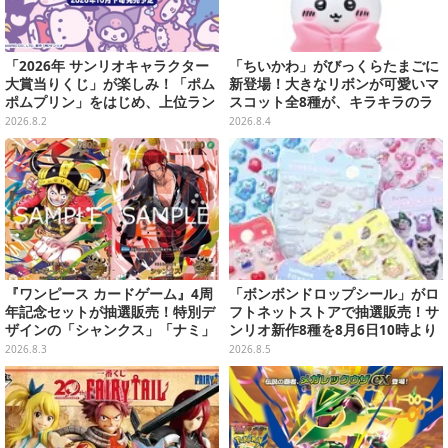
「2026年 サンリオキャラクター
「ちいかわ」がびっくらたまごに
大賞当りくじ」が楽しみ！「ポム
新登場！大きなリボンが可愛いマ
ポムプリン」をはじめ、上位ラン
スコット全8種が、キラキラのラ
クインが登場するスペシャル企画
メ入り入浴剤から飛び出す
2026.8.2
2026.8.4
『ワンピース カードゲーム』4周
「ボンボンドロップシール」がロ
年記念セットが抽選販売！特別デ
フトネットストアで抽選販売！サ
ザインの「シャンクス」「ナミ」
ンリオ新作8種を8月6日10時より
など9枚のプロモカードを収録
受付開始
2026.8.3
2026.8.5