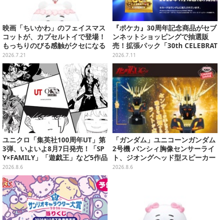
映画「ちいかわ」のフェイスマス
『ポケカ』30周年記念商品がセブ
コットが、カプセルトイで登場！
ンネットショッピングで抽選販
もっちりのびる感触がクセになる
売！拡張パック「30th CELEBRAT
ハチワレ、セイレーンなど全5種
ION」と「エーフィ・ブラッキー
2026.7.21
2026.7.11
セット」が対象
ユニクロ「集英社100周年UT」第
「ガンダム」ユニコーンガンダム
3弾、いよいよ8月7日発売！「SP
2号機 バンシィ胸像センサーライ
Y×FAMILY」「遊戯王」など5作品
ト、ジオングヘッド型スピーカー
をデザイン
が順次プライズ展開！
2026.8.6
2026.8.6