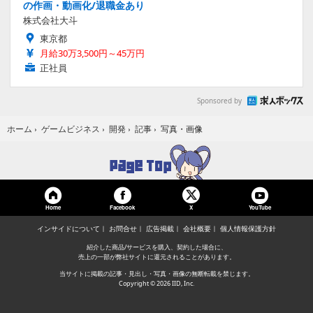
の作画・動画化/退職金あり
株式会社大斗
東京都
月給30万3,500円～45万円
正社員
Sponsored by
写真・画像
ホーム
›
ゲームビジネス
›
開発
›
記事
›
Home
Facebook
YouTube
X
インサイドについて
お問合せ
広告掲載
会社概要
個人情報保護方針
紹介した商品/サービスを購入、契約した場合に、
売上の一部が弊社サイトに還元されることがあります。
当サイトに掲載の記事・見出し・写真・画像の無断転載を禁じます。
Copyright © 2026 IID, Inc.