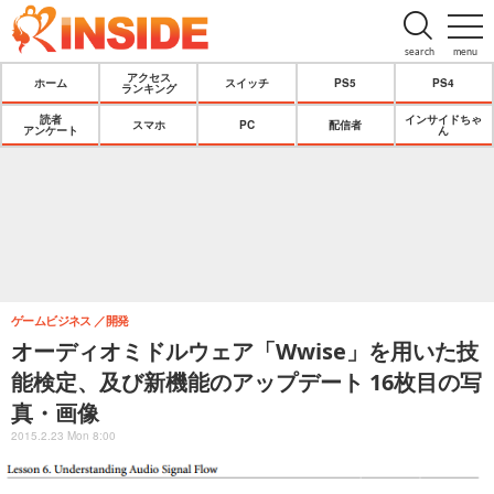
search
menu
アクセス
ホーム
スイッチ
PS5
PS4
ランキング
読者
インサイドちゃ
スマホ
PC
配信者
アンケート
ん
ゲームビジネス
開発
オーディオミドルウェア「Wwise」を用いた技
能検定、及び新機能のアップデート 16枚目の写
真・画像
2015.2.23 Mon 8:00