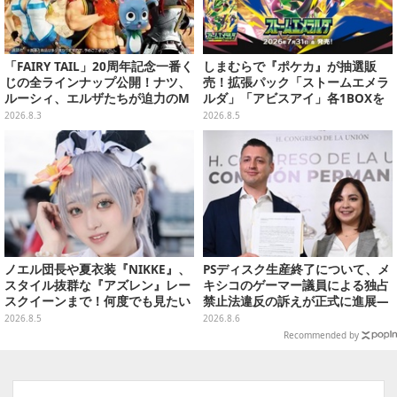
「FAIRY TAIL」20周年記念一番く
しまむらで『ポケカ』が抽選販
じの全ラインナップ公開！ナツ、
売！拡張パック「ストームエメラ
ルーシィ、エルザたちが迫力のM
ルダ」「アビスアイ」各1BOXを
ASTERLISEで初登場
ラインナップ
2026.8.3
2026.8.5
ノエル団長や夏衣装『NIKKE』、
PSディスク生産終了について、メ
スタイル抜群な『アズレン』レー
キシコのゲーマー議員による独占
スクイーンまで！何度でも見たい
禁止法違反の訴えが正式に進展―
「コミケ106」美女レイヤー【プ
「テクノロジーは自由を拡大する
2026.8.5
2026.8.6
レイバック】
ために役立つべき」
Recommended by