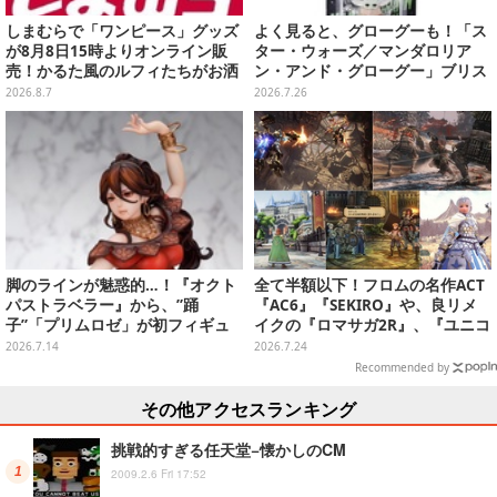
しまむらで「ワンピース」グッズ
よく見ると、グローグーも！「ス
が8月8日15時よりオンライン販
ター・ウォーズ／マンダロリア
売！かるた風のルフィたちがお洒
ン・アンド・グローグー」ブリス
落なバッグや、チョッパーが可愛
ターチャームコレクションがガシ
2026.8.7
2026.7.26
いサンダルも
ャポンに登場
脚のラインが魅惑的…！『オクト
全て半額以下！フロムの名作ACT
パストラベラー』から、”踊
『AC6』『SEKIRO』や、良リメ
子”「プリムロゼ」が初フィギュ
イクの『ロマサガ2R』、『ユニコ
ア化
ーンオーバーロード』と『SO6』
2026.7.14
2026.7.24
もお手頃価格に【PS Storeのお薦
Recommended by
めセール】
その他アクセスランキング
挑戦的すぎる任天堂−懐かしのCM
2009.2.6 Fri 17:52