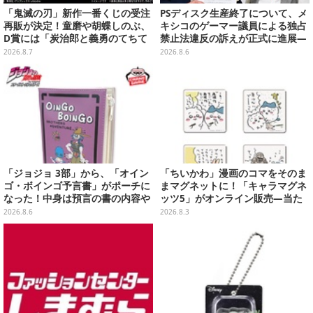
「鬼滅の刃」新作一番くじの受注
PSディスク生産終了について、メ
再販が決定！童磨や胡蝶しのぶ、
キシコのゲーマー議員による独占
D賞には「炭治郎と義勇のてちて
禁止法違反の訴えが正式に進展―
ちフィギュア」も
「テクノロジーは自由を拡大する
2026.8.7
2026.8.6
ために役立つべき」
「ジョジョ 3部」から、「オイン
「ちいかわ」漫画のコマをそのま
ゴ・ボインゴ予言書」がポーチに
まマグネットに！「キャラマグネ
なった！中身は預言の書の内容や
ッツ5」がオンライン販売―当た
アニメ総柄デザインをプリント
ったらラッキーなレア3種も
2026.8.6
2026.8.3