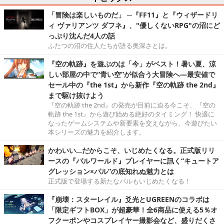
「冒険は楽しいものだ」 ─『FF11』と『ウィザードリ
ィ ヴァリアンツ ダフネ』、"優しくないRPG"の沼にど
っぷり沈んだ4人の話
ふたつの沼の住人たちが語る奥深さとは。
『空の軌跡』を遊ぶのは「今」がベスト！暑い夏、涼
しい部屋の中で“青い空”が似合う大冒険へ―最安値で
セール中の『the 1st』から新作『空の軌跡 the 2nd』
まで駆け抜けよう
『空の軌跡 the 2nd』の発売が目前に迫る今こそ、『空の
軌跡 the 1st』から遊び始める絶好のタイミング！ 快適に
なったゲームシステムや新要素を交えながら、今遊びたい
本シリーズの魅力を紹介します。
かわいい…だからこそ、いじめたくなる。正式版リリ
ースの『パルワールド』プレイヤーに訊く“キュートア
グレッション×パル”の底知れぬ魅力とは
正式版で登場する新たなパルもいじめたくなる！
『崩壊：スターレイル』爻光とUGREENのコラボは
「限定ギフトBOX」が超豪華！全6商品に使える5％オ
フクーポンやコスプレイヤー撮影会など、盛りだくさ