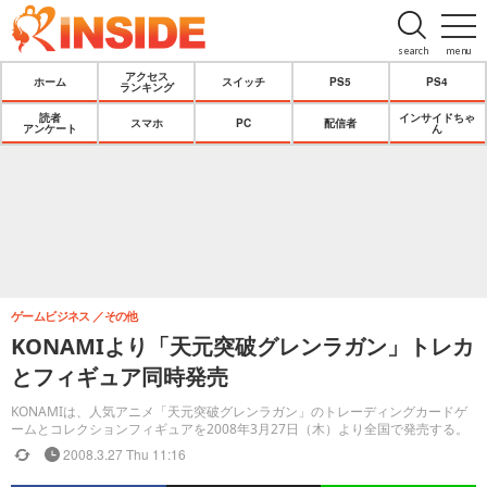
search
menu
アクセス
ホーム
スイッチ
PS5
PS4
ランキング
読者
インサイドちゃ
スマホ
PC
配信者
アンケート
ん
ゲームビジネス
その他
KONAMIより「天元突破グレンラガン」トレカ
とフィギュア同時発売
KONAMIは、人気アニメ「天元突破グレンラガン」のトレーディングカードゲ
ームとコレクションフィギュアを2008年3月27日（木）より全国で発売する。
2008.3.27 Thu 11:16