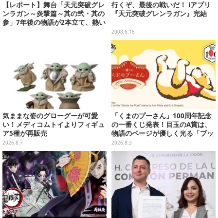
【レポート】舞台「天元突破グレ
行くぞ、最後の戦いだ！ iアプリ
ンラガン～炎撃篇～其の弐・其の
『天元突破グレンラガン』完結
参」7年後の物語が2本立て、熱い
演出とキャストで一体感
2008.6.18
気ままな姿のグローグーが可愛
「くまのプーさん」100周年記念
い！メディコムトイよりフィギュ
の一番くじ発表！目玉のA賞は、
ア5種が再販売
物語のページが優しく光る「ブッ
クシェイプドライト」
2026.8.7
2026.8.3