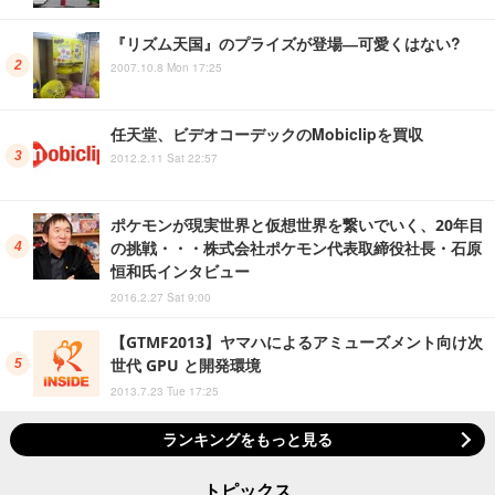
『リズム天国』のプライズが登場―可愛くはない?
2007.10.8 Mon 17:25
任天堂、ビデオコーデックのMobiclipを買収
2012.2.11 Sat 22:57
ポケモンが現実世界と仮想世界を繋いでいく、20年目
の挑戦・・・株式会社ポケモン代表取締役社長・石原
恒和氏インタビュー
2016.2.27 Sat 9:00
【GTMF2013】ヤマハによるアミューズメント向け次
世代 GPU と開発環境
2013.7.23 Tue 17:25
ランキングをもっと見る
トピックス