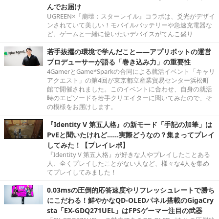
んでお届け
UGREEN×『崩壊：スターレイル』コラボは、爻光がデザイ
ンされていて美しい！モバイルバッテリーや急速充電器な
ど、ゲームと一緒に使いたいデバイスがてんこ盛り
若手抜擢の環境で学んだこと――アプリボットの運営
プロデューサーが語る「巻き込み力」の重要性
4GamerとGame*Sparkの合同による就活イベント「キャリ
アクエスト」の第4回が東京都立産業貿易センター浜松町
館で開催されました。このイベントに合わせ、自身の就活
時のエピソードを若手クリエイターに聞いてみたので、そ
の模様をお届けします。
『Identity V 第五人格』の新モード「手記の加筆」は
PvEと聞いたけれど……実際どうなの？集まってプレイ
してみた！【プレイレポ】
『Identity V 第五人格』が好きな人やプレイしたことある
人、全くプレイしたことがない人など、様々な4人を集め
てプレイしてみました！
0.03msの圧倒的応答速度やリフレッシュレートで勝ち
にこだわる！鮮やかなQD-OLEDパネル搭載のGigaCry
sta「EX-GDQ271UEL」はFPSゲーマー注目の武器