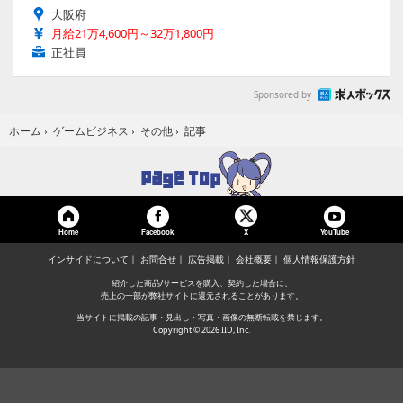
大阪府
月給21万4,600円～32万1,800円
正社員
Sponsored by
記事
ホーム
›
ゲームビジネス
›
その他
›
Home
Facebook
YouTube
X
インサイドについて
お問合せ
広告掲載
会社概要
個人情報保護方針
紹介した商品/サービスを購入、契約した場合に、
売上の一部が弊社サイトに還元されることがあります。
当サイトに掲載の記事・見出し・写真・画像の無断転載を禁じます。
Copyright © 2026 IID, Inc.