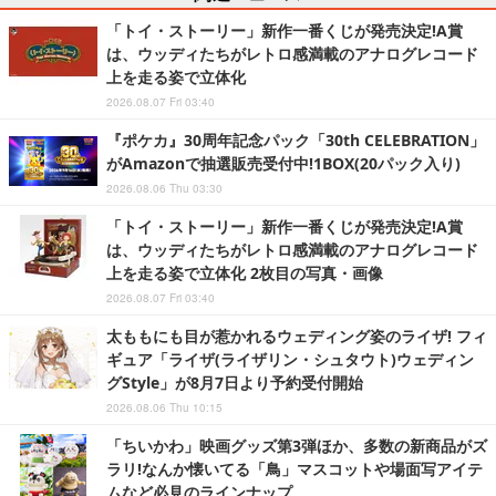
「トイ・ストーリー」新作一番くじが発売決定!A賞
は、ウッディたちがレトロ感満載のアナログレコード
上を走る姿で立体化
2026.08.07 Fri 03:40
『ポケカ』30周年記念パック「30th CELEBRATION」
がAmazonで抽選販売受付中!1BOX(20パック入り)
2026.08.06 Thu 03:30
「トイ・ストーリー」新作一番くじが発売決定!A賞
は、ウッディたちがレトロ感満載のアナログレコード
上を走る姿で立体化 2枚目の写真・画像
2026.08.07 Fri 03:40
太ももにも目が惹かれるウェディング姿のライザ! フィ
ギュア「ライザ(ライザリン・シュタウト)ウェディン
グStyle」が8月7日より予約受付開始
2026.08.06 Thu 10:15
「ちいかわ」映画グッズ第3弾ほか、多数の新商品がズ
ラリ!なんか懐いてる「鳥」マスコットや場面写アイテ
ムなど必見のラインナップ