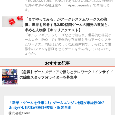
「EX-GDQ271UEL」の魅力であるQD-OLEDパネルの圧倒的
な見やすさや応答速度を、『Apex Legends』で体感しま
す。
「まずやってみる」がアークシステムワークスの流
儀。世界を席巻する2.5D格闘ゲームの開発の裏側と、
求める人物像【キャリアクエスト】
『ギルティギア』シリーズなどで知られ、世界的な格闘ゲ
ーム大会「EVO」でも圧倒的な存在感を放つアークシステ
ムワークス。同社はどのような組織体制で、いかにして世
界中のファンを熱狂させるゲームを生み出しているのでし
ょうか。
おすすめ記事
【急募】ゲームメディアで僕らとテレワーク！インサイド
の編集スタッフorライターを募集中
「新卒・ゲームを仕事に!」ゲームエンジン検証/未経験OK/
UnityやUEの動作検証/髪型・服装自由
株式会社Creer