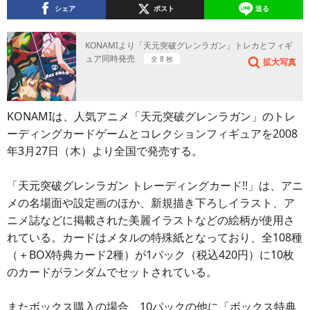
シェア
ポスト
送る
KONAMIより「天元突破グレンラガン」トレカとフィギ
ュア同時発売
全 8 枚
拡大写真
KONAMIは、人気アニメ「天元突破グレンラガン」のトレ
ーディングカードゲームとコレクションフィギュアを2008
年3月27日（木）より全国で発売する。
「天元突破グレンラガン トレーディングカード!!」は、アニ
メの名場面や設定画のほか、新規描き下ろしイラスト、ア
ニメ誌などに掲載された美麗イラストなどの絵柄が使用さ
れている。カードはメタルの特殊紙となっており、全108種
（＋BOX特典カード2種）が1パック（税込420円）に10枚
のカードがランダムでセットされている。
またボックス購入の場合、10パックの他に「ボックス特典