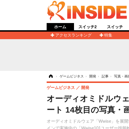
ホーム
スイッチ2
スイッチ
アクセスランキング
特集
ホーム
›
ゲームビジネス
›
開発
›
記事
›
写真・画
ゲームビジネス
開発
オーディオミドルウェ
ート 14枚目の写真・
オーディオミドルウェア「Wwise」を展開するA
インで実施中の「Wwise101ユーザー