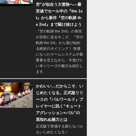
空”が似合う大冒険へ―最
安値でセール中の『the 1s
t』から新作『空の軌跡 th
e 2nd』まで駆け抜けよう
『空の軌跡 the 2nd』の発売
が目前に迫る今こそ、『空の
軌跡 the 1st』から遊び始め
る絶好のタイミング！ 快適
になったゲームシステムや新
要素を交えながら、今遊びた
い本シリーズの魅力を紹介し
ます。
かわいい…だからこそ、い
じめたくなる。正式版リリ
ースの『パルワールド』プ
レイヤーに訊く“キュート
アグレッション×パル”の
底知れぬ魅力とは
正式版で登場する新たなパル
もいじめたくなる！