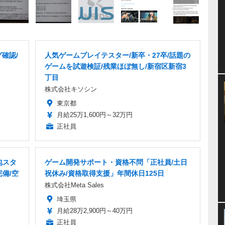
確認/
人気ゲームプレイテスター/新卒・27卒/話題の
ゲームを試遊検証/残業ほぼ無し/新宿区新宿3
丁目
株式会社キソシン
東京都
月給25万1,600円～32万円
正社員
包スタ
ゲーム開発サポート・資格不問「正社員/土日
完備/空
祝休み/資格取得支援」年間休日125日
株式会社Meta Sales
埼玉県
月給28万2,900円～40万円
正社員