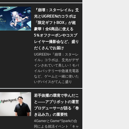
『崩壊：スターレイル』爻
光とUGREENのコラボは
「限定ギフトBOX」が超
豪華！全6商品に使える
5％オフクーポンやコスプ
レイヤー撮影会など、盛り
だくさんでお届け
UGREEN×『崩壊：スターレ
イル』コラボは、爻光がデザ
インされていて美しい！モバ
イルバッテリーや急速充電器
など、ゲームと一緒に使いた
いデバイスがてんこ盛り
若手抜擢の環境で学んだこ
と――アプリボットの運営
プロデューサーが語る「巻
き込み力」の重要性
4GamerとGame*Sparkの合
同による就活イベント「キャ