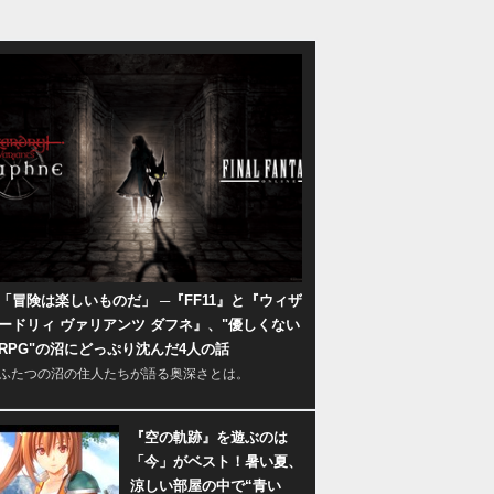
「冒険は楽しいものだ」 ─『FF11』と『ウィザ
ードリィ ヴァリアンツ ダフネ』、"優しくない
RPG"の沼にどっぷり沈んだ4人の話
ふたつの沼の住人たちが語る奥深さとは。
『空の軌跡』を遊ぶのは
「今」がベスト！暑い夏、
涼しい部屋の中で“青い