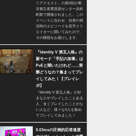
リアクエスト」の第4回が東
京都立産業貿易センター浜松
町館で開催されました。この
イベントに合わせ、自身の就
活時のエピソードを若手クリ
エイターに聞いてみたので、
その模様をお届けします。
『Identity V 第五人格』の
新モード「手記の加筆」は
PvEと聞いたけれど……実
際どうなの？集まってプレ
イしてみた！【プレイレ
ポ】
『Identity V 第五人格』が好
きな人やプレイしたことある
人、全くプレイしたことがな
い人など、様々な4人を集め
てプレイしてみました！
0.03msの圧倒的応答速度