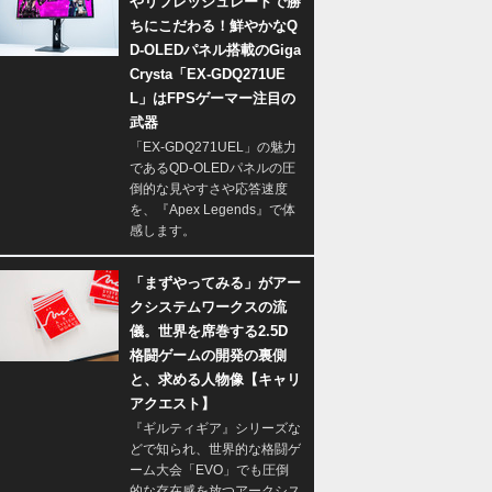
やリフレッシュレートで勝
ちにこだわる！鮮やかなQ
D-OLEDパネル搭載のGiga
Crysta「EX-GDQ271UE
L」はFPSゲーマー注目の
武器
「EX-GDQ271UEL」の魅力
であるQD-OLEDパネルの圧
倒的な見やすさや応答速度
を、『Apex Legends』で体
感します。
「まずやってみる」がアー
クシステムワークスの流
儀。世界を席巻する2.5D
格闘ゲームの開発の裏側
と、求める人物像【キャリ
アクエスト】
『ギルティギア』シリーズな
どで知られ、世界的な格闘ゲ
ーム大会「EVO」でも圧倒
的な存在感を放つアークシス