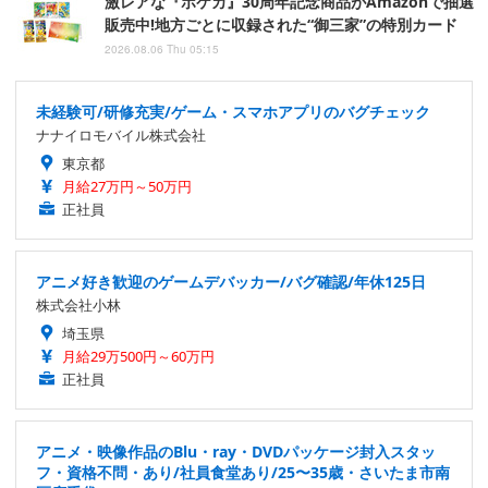
激レアな『ポケカ』30周年記念商品がAmazonで抽選
販売中!地方ごとに収録された“御三家”の特別カード
2026.08.06 Thu 05:15
未経験可/研修充実/ゲーム・スマホアプリのバグチェック
ナナイロモバイル株式会社
東京都
月給27万円～50万円
正社員
アニメ好き歓迎のゲームデバッカー/バグ確認/年休125日
株式会社小林
埼玉県
月給29万500円～60万円
正社員
アニメ・映像作品のBlu・ray・DVDパッケージ封入スタッ
フ・資格不問・あり/社員食堂あり/25〜35歳・さいたま市南