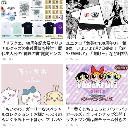
『ドラクエ』40周年記念展オリジ
ユニクロ「集英社100周年UT」第
ナルグッズの事後通販を検討！歴
3弾、いよいよ8月7日発売！「SP
代主人公の“冒険の書”開閉ピンズ
Y×FAMILY」「遊戯王」など5作品
をはじめ、ユニークなＴシャツや
をデザイン
2026.8.7
2026.8.6
雑貨など
「ちいかわ」ガーリーなスペシャ
「一番くじちょこっと パワーパフ
ルコレクション！お顔たっぷりの
ガールズ」全ラインナップ公開！
ぬいぐるみトートほか、フリルや
ラストワン賞は鍵チャーム付きの
リボンが可愛いTシャツなどが発
シール帳スペシャルセットを用意
2026.7.22
2026.8.5