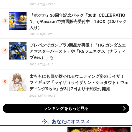
2026.8.7(金) 15:15
『ポケカ』30周年記念パック「30th CELEBRATIO
N」がAmazonで抽選販売受付中！1BOX（20パック
入り）
2026.8.6(木) 12:30
プレバンでガンプラ3商品が再販！「HG ガンダムエ
アマスターバースト」や「RGフェネクス（ナラティ
ブVer.）」も
2026.8.7(金) 9:10
太ももにも目が惹かれるウェディング姿のライザ！
フィギュア「ライザ（ライザリン・シュタウト）ウェ
ディングStyle」が8月7日より予約受付開始
2026.8.6(木) 19:15
ランキングをもっと見る
今、あなたにオススメ