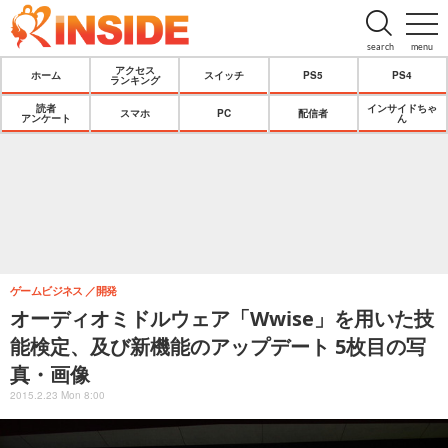
search
menu
アクセス
ホーム
スイッチ
PS5
PS4
ランキング
読者
インサイドちゃ
スマホ
PC
配信者
アンケート
ん
ゲームビジネス
開発
オーディオミドルウェア「Wwise」を用いた技
能検定、及び新機能のアップデート 5枚目の写
真・画像
2015.2.23 Mon 8:00