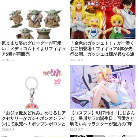
気ままな姿のグローグーが可愛
「金色のガッシュ！！」が一番く
い！メディコムトイよりフィギュ
じに初登場！フィギュア4体が先
ア5種が再販売
行公開、ガッシュは顔が異なる通
常/ザケルver.の2種
2026.8.7
2026.8.5
「おジャ魔女どれみ」めじるしア
【コスプレ】8月7日は「にじさん
クセサリーがガシャポンオンライ
じ」星川サラの誕生日！可愛さと
ンにて販売へ！ポップンポロンと
明るいキャラクターが魅力の“輝
魔法玉の2連チャームなど全9種
く一番星”な美女レイヤーまとめ
2026.8.5
2026.8.7
【写真40枚】