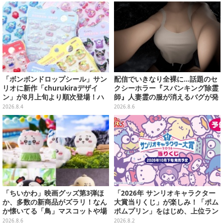
売
「ボンボンドロップシール」サン
配信でいきなり全裸に…話題のセ
リオに新作「churukiraデザイ
クシーホラー『スパンキング除霊
ン」が8月上旬より順次登場！ハ
師』人妻霊の服が消えるバグが発
ローキティ、はぴだんぶいなど全
生。「丸裸になる現象を泣きなが
2026.8.4
2026.8.6
8種類
ら修正しました」と現在はアプデ
済み
「ちいかわ」映画グッズ第3弾ほ
「2026年 サンリオキャラクター
か、多数の新商品がズラリ！なん
大賞当りくじ」が楽しみ！「ポム
か懐いてる「鳥」マスコットや場
ポムプリン」をはじめ、上位ラン
面写アイテムなど必見のラインナ
クインが登場するスペシャル企画
2026.8.6
2026.8.2