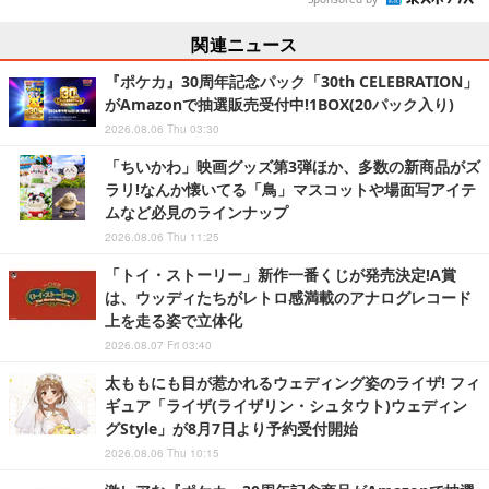
関連ニュース
『ポケカ』30周年記念パック「30th CELEBRATION」
がAmazonで抽選販売受付中!1BOX(20パック入り)
2026.08.06 Thu 03:30
「ちいかわ」映画グッズ第3弾ほか、多数の新商品がズ
ラリ!なんか懐いてる「鳥」マスコットや場面写アイテ
ムなど必見のラインナップ
2026.08.06 Thu 11:25
「トイ・ストーリー」新作一番くじが発売決定!A賞
は、ウッディたちがレトロ感満載のアナログレコード
上を走る姿で立体化
2026.08.07 Fri 03:40
太ももにも目が惹かれるウェディング姿のライザ! フィ
ギュア「ライザ(ライザリン・シュタウト)ウェディン
グStyle」が8月7日より予約受付開始
2026.08.06 Thu 10:15