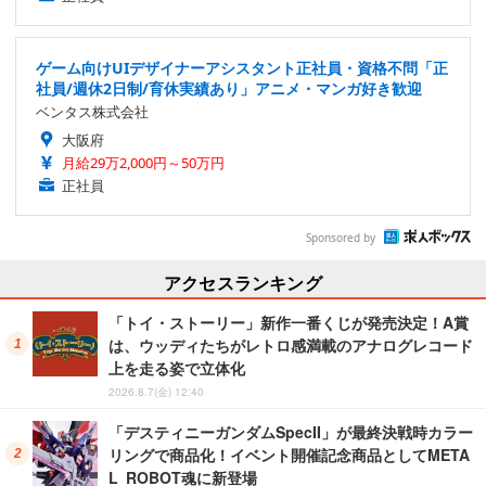
ゲーム向けUIデザイナーアシスタント正社員・資格不問「正
社員/週休2日制/育休実績あり」アニメ・マンガ好き歓迎
ベンタス株式会社
大阪府
月給29万2,000円～50万円
正社員
Sponsored by
アクセスランキング
「トイ・ストーリー」新作一番くじが発売決定！A賞
は、ウッディたちがレトロ感満載のアナログレコード
上を走る姿で立体化
2026.8.7(金) 12:40
「デスティニーガンダムSpecII」が最終決戦時カラー
リングで商品化！イベント開催記念商品としてMETA
L ROBOT魂に新登場