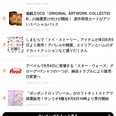
2026.8.5(水) 14:00
遊戯王OCG「ORIGINAL ARTWORK COLLECTIO
N」の抽選受け付けが開始！ 原作再現カードがアツ
いスペシャルパック
2026.8.5(水) 17:30
しまむらで「トイ・ストーリー」アイテムが本日8月5
日より発売！アパレルや雑貨、エイリアンとハムのダ
イカットクッションなど盛りだくさん
2026.8.5(水) 10:10
アベイルで8月8日に登場する「スター・ウォーズ」グ
ローグーTシャツの一つが、納品トラブルにより販売
日変更へ
2026.8.5(水) 10:45
「ボンボンドロップシール」がロフトネットストアで
抽選販売！サンリオ8種を8月6日10時より受付開始
2026.8.5(水) 18:15
ランキングをもっと見る