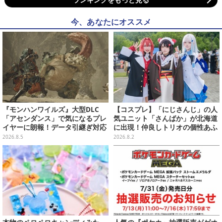
今、あなたにオススメ
『モンハンワイルズ』大型DLC
【コスプレ】「にじさんじ」の人
「アセンダンス」で気になるプレ
気ユニット「さんばか」が北海道
イヤーに朗報！データ引継ぎ対応
に出現！仲良しトリオの個性あふ
の「序盤体験版」が本日8月5日配
れる可愛さが北の大地で花開く
2026.8.5
2026.8.2
信
【写真17枚】