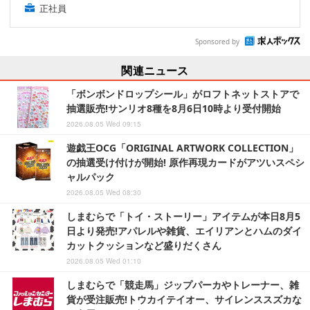
正社員
Sponsored by
関連ニュース
「ボンボンドロップシール」がロフトネットストアで
抽選販売!サンリオ8種を8月6日10時より受付開始
2026.08.05 Wed 09:15
遊戯王OCG「ORIGINAL ARTWORK COLLECTION」
の抽選受け付けが開始! 原作再現カードがアツいスペシ
ャルパック
2026.08.05 Wed 08:30
しまむらで「トイ・ストーリー」アイテムが本日8月5
日より発売!アパレルや雑貨、エイリアンとハムのダイ
カットクッションなど盛りだくさん
2026.08.05 Wed 01:10
しまむらで「競走馬」ジップパーカやトレーナー、雑
貨が受注販売!トウカイテイオー、サイレンススズカな