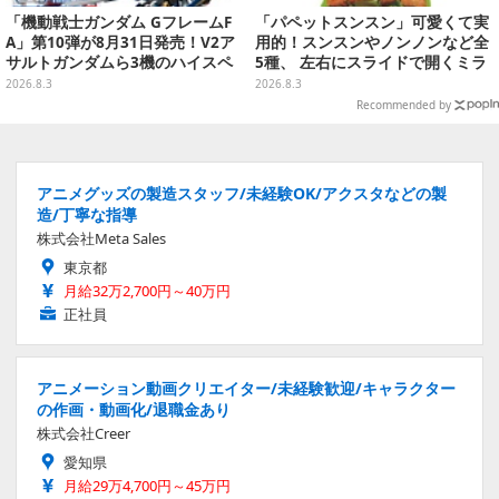
「機動戦士ガンダム GフレームF
「パペットスンスン」可愛くて実
A」第10弾が8月31日発売！V2ア
用的！スンスンやノンノンなど全
サルトガンダムら3機のハイスペ
5種、 左右にスライドで開くミラ
ック可動フィギュア
ーがガシャポンにて発売
2026.8.3
2026.8.3
Recommended by
アニメグッズの製造スタッフ/未経験OK/アクスタなどの製
造/丁寧な指導
株式会社Meta Sales
東京都
月給32万2,700円～40万円
正社員
アニメーション動画クリエイター/未経験歓迎/キャラクター
の作画・動画化/退職金あり
株式会社Creer
愛知県
月給29万4,700円～45万円