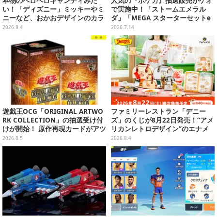
本物のペロペロキャンディみた
人気の『ポケカ』抽選販売がゲオ
い！「ディズニー」ミッキーやミ
で実施中！「ストームエメラル
ニーなど、おかおデザインのカラ
ダ」「MEGA スターターセットe
フルチャーム全10種が8月31日発
x」各種の全4商品
2026.8.4
2026.7.14
売
遊戯王OCG「ORIGINAL ARTWO
ファミリーレストラン「デニー
RK COLLECTION」の抽選受け付
ズ」のくじが8月22日発売！“アメ
けが開始！ 原作再現カードがアツ
リカンレトロデザイン”のエナメ
いスペシャルパック
ルバッグやTシャツなど、日常使
2026.8.5
2026.8.4
いできるグッズを用意