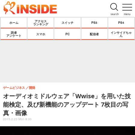
search
menu
アクセス
ホーム
スイッチ
PS5
PS4
ランキング
読者
インサイドちゃ
スマホ
PC
配信者
アンケート
ん
ゲームビジネス
開発
オーディオミドルウェア「Wwise」を用いた技
能検定、及び新機能のアップデート 7枚目の写
真・画像
2015.2.23 Mon 8:00