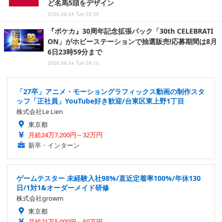
ど名馬5頭をデザイン
2026.08.04 Tue 05:35
『ポケカ』30周年記念拡張パック「30th CELEBRATI
ON」がホビーステーションで抽選販売!応募期間は8月
6日23時59分まで
2026.08.04 Tue 09:10
「27卒」アニメ・モーショングラフィックス動画の制作スタ
ッフ「正社員」YouTube好き歓迎/台東区東上野1丁目
株式会社Le Lien
東京都
月給24万7,200円～32万円
新卒・インターン
ゲームテスター 未経験入社98%/直近定着率100%/年休130
日/1対1&オーダーメイド研修
株式会社growm
東京都
月給21万5,000円～50万円