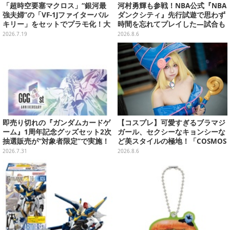
「超時空要塞マクロス」“銀河最
河村勇輝も参戦！NBA公式『NBA
強夫婦”の「VF-1Jファイターバル
ダンクシティ』先行試遊で思わず
キリー」をセットでプラモ化！大
時間を忘れてプレイした―試合も
気圏外仕様パイロットスーツフィ
育成もバッシュ作るのも楽しいぞ
2026.7.19
2026.8.6
ギュアなど付属
即売り切れの『ガンダムカードゲ
【コスプレ】可愛すぎるブラマジ
ーム』1周年記念グッズセット2次
ガール、セクシーなキョンシーな
抽選販売が“対象者限定”で実施！
ど美スタイルの極地！「COSMOS
プレバン全会員向け3次抽選も
創作攝影展」台湾美女レイヤーま
2026.7.31
2026.8.6
とめ【写真26枚】