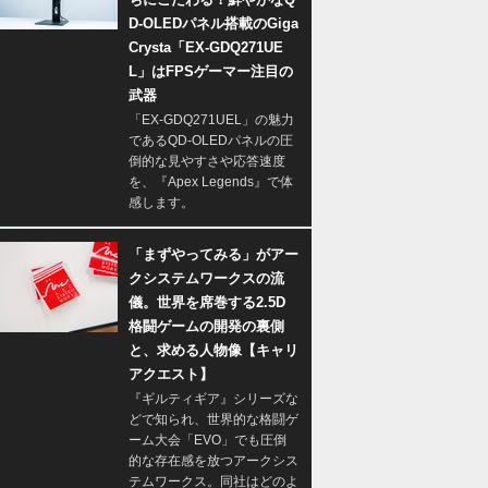
D-OLEDパネル搭載のGiga
Crysta「EX-GDQ271UE
L」はFPSゲーマー注目の
武器
「EX-GDQ271UEL」の魅力
であるQD-OLEDパネルの圧
倒的な見やすさや応答速度
を、『Apex Legends』で体
感します。
「まずやってみる」がアー
クシステムワークスの流
儀。世界を席巻する2.5D
格闘ゲームの開発の裏側
と、求める人物像【キャリ
アクエスト】
『ギルティギア』シリーズな
どで知られ、世界的な格闘ゲ
ーム大会「EVO」でも圧倒
的な存在感を放つアークシス
テムワークス。同社はどのよ