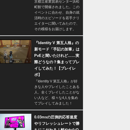
京都立産業貿易センター浜松
町館で開催されました。この
イベントに合わせ、自身の就
活時のエピソードを若手クリ
エイターに聞いてみたので、
その模様をお届けします。
『Identity V 第五人格』の
新モード「手記の加筆」は
PvEと聞いたけれど……実
際どうなの？集まってプレ
イしてみた！【プレイレ
ポ】
『Identity V 第五人格』が好
きな人やプレイしたことある
人、全くプレイしたことがな
い人など、様々な4人を集め
てプレイしてみました！
0.03msの圧倒的応答速度
やリフレッシュレートで勝
ちにこだわる！鮮やかなQ