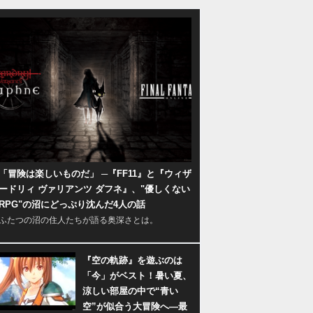
「冒険は楽しいものだ」 ─『FF11』と『ウィザ
ードリィ ヴァリアンツ ダフネ』、"優しくない
RPG"の沼にどっぷり沈んだ4人の話
ふたつの沼の住人たちが語る奥深さとは。
『空の軌跡』を遊ぶのは
「今」がベスト！暑い夏、
涼しい部屋の中で“青い
空”が似合う大冒険へ―最