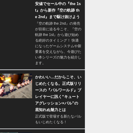
安値でセール中の『the 1s
t』から新作『空の軌跡 th
e 2nd』まで駆け抜けよう
『空の軌跡 the 2nd』の発売
が目前に迫る今こそ、『空の
軌跡 the 1st』から遊び始め
る絶好のタイミング！ 快適
になったゲームシステムや新
要素を交えながら、今遊びた
い本シリーズの魅力を紹介し
ます。
かわいい…だからこそ、い
じめたくなる。正式版リリ
ースの『パルワールド』プ
レイヤーに訊く“キュート
アグレッション×パル”の
底知れぬ魅力とは
正式版で登場する新たなパル
もいじめたくなる！