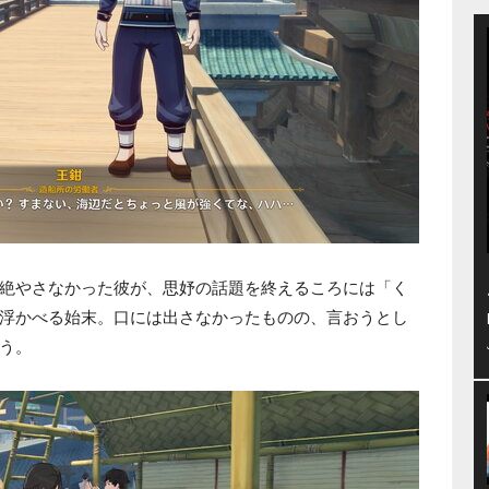
絶やさなかった彼が、思妤の話題を終えるころには「く
浮かべる始末。口には出さなかったものの、言おうとし
う。