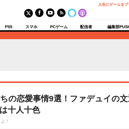
人生にゲームをプ
PS5
スマホ
PCゲーム
配信者
編集部PUS
たちの恋愛事情9選！ファデュイの
は十人十色
ロよ！