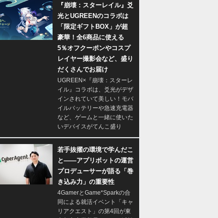
『崩壊：スターレイル』爻
光とUGREENのコラボは
「限定ギフトBOX」が超
豪華！全6商品に使える
5％オフクーポンやコスプ
レイヤー撮影会など、盛り
だくさんでお届け
UGREEN×『崩壊：スターレ
イル』コラボは、爻光がデザ
インされていて美しい！モバ
イルバッテリーや急速充電器
など、ゲームと一緒に使いた
いデバイスがてんこ盛り
若手抜擢の環境で学んだこ
と――アプリボットの運営
プロデューサーが語る「巻
き込み力」の重要性
4GamerとGame*Sparkの合
同による就活イベント「キャ
リアクエスト」の第4回が東