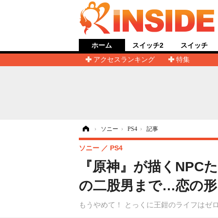
ホーム
スイッチ2
スイッチ
アクセスランキング
特集
ホーム
›
ソニー
›
PS4
›
記事
ソニー
PS4
『原神』が描くNPC
の二股男まで…恋の形
もうやめて！ とっくに王鉗のライフはゼ