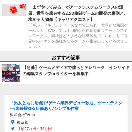
「まずやってみる」がアークシステムワークスの流
儀。世界を席巻する2.5D格闘ゲームの開発の裏側と、
求める人物像【キャリアクエスト】
『ギルティギア』シリーズなどで知られ、世界的な格闘ゲ
ーム大会「EVO」でも圧倒的な存在感を放つアークシステ
ムワークス。同社はどのような組織体制で、いかにして世
界中のファンを熱狂させるゲームを生み出しているのでし
ょうか。
おすすめ記事
【急募】ゲームメディアで僕らとテレワーク！インサイド
の編集スタッフorライターを募集中
「男女ともに活躍中!ゲーム業界デビュー歓迎」ゲームテスタ
ー/未経験OK/研修あり/シンプル作業
株式会社Tetote
東京都
月給27万円～34万円