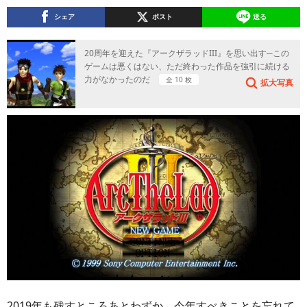
シェア
ポスト
送る
20周年を迎えた『アークザラッドIII』を思い出す─この
ゲームは悪くはない、ただ終わった作品を強引に続ける
力がなかったのだ
全 10 枚
拡大写真
2019年も残すところあとわずか。今年すべきことを忘れて