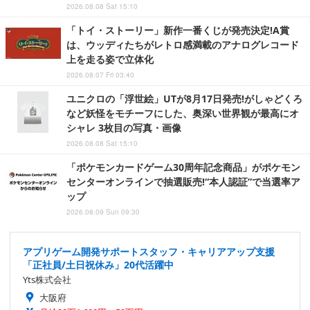
2026.08.08 Sat 15:10
「トイ・ストーリー」新作一番くじが発売決定!A賞
は、ウッディたちがレトロ感満載のアナログレコード
上を走る姿で立体化
2026.08.07 Fri 03:40
ユニクロの「浮世絵」UTが8月17日発売!がしゃどくろ
など妖怪をモチーフにした、奥深い世界観が最高にオ
シャレ 3枚目の写真・画像
2026.08.08 Sat 15:10
「ポケモンカードゲーム30周年記念商品」がポケモン
センターオンラインで抽選販売!“本人認証”で当選率ア
ップ
2026.08.09 Sun 09:30
アプリゲーム開発サポートスタッフ・キャリアアップ支援
「正社員/土日祝休み」20代活躍中
Yts株式会社
大阪府