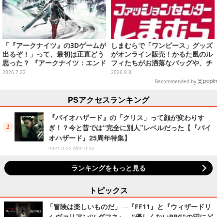
「『アークナイツ』の3Dゲームが
しまむらで「ワンピース」グッズ
出るぞ！」って、最初は正直どう
がオンライン販売！かるた風のル
思った？ 『アークナイツ：エンド
フィたちがお洒落なバッグや、チ
フィールド』リリース半年を機
ョッパーが可愛いサンダルも
2026.7.22
2026.8.8
に、4人のインフルエンサーに聞
Recommended by
いてみたーシリーズを“奥深く”ま
で追ってきたからこその視点【座
PSアクセスランキング
談会】
『バイオハザード』の「クリス」って顔が変わりす
ぎ！？今と昔では“完全に別人”レベルだった【『バイ
オハザード』25周年特集】
2021.3.22 Mon 9:30
ランキングをもっと見る
トピックス
「冒険は楽しいものだ」 ─『FF11』と『ウィザードリ
ィ ヴァリアンツ ダフネ』、"優しくないRPG"の沼にど