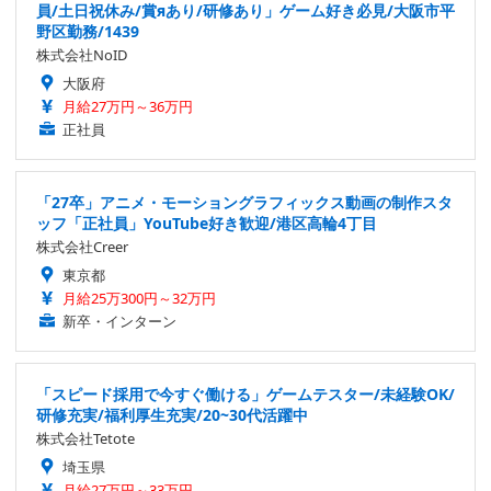
員/土日祝休み/賞яあり/研修あり」ゲーム好き必見/大阪市平
野区勤務/1439
株式会社NoID
大阪府
月給27万円～36万円
正社員
「27卒」アニメ・モーショングラフィックス動画の制作スタ
ッフ「正社員」YouTube好き歓迎/港区高輪4丁目
株式会社Creer
東京都
月給25万300円～32万円
新卒・インターン
「スピード採用で今すぐ働ける」ゲームテスター/未経験OK/
研修充実/福利厚生充実/20~30代活躍中
株式会社Tetote
埼玉県
月給27万円～33万円