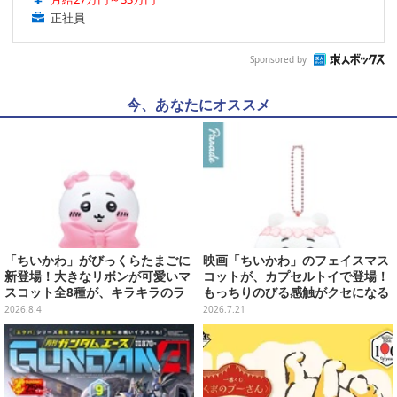
正社員
Sponsored by
今、あなたにオススメ
「ちいかわ」がびっくらたまごに
映画「ちいかわ」のフェイスマス
新登場！大きなリボンが可愛いマ
コットが、カプセルトイで登場！
スコット全8種が、キラキラのラ
もっちりのびる感触がクセになる
メ入り入浴剤から飛び出す
ハチワレ、セイレーンなど全5種
2026.8.4
2026.7.21