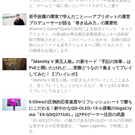
ど、ゲームと一緒に使いたいデバイスがてんこ盛り
若手抜擢の環境で学んだこと――アプリボットの運営
プロデューサーが語る「巻き込み力」の重要性
4GamerとGame*Sparkの合同による就活イベント「キャリ
アクエスト」の第4回が東京都立産業貿易センター浜松町
館で開催されました。このイベントに合わせ、自身の就活
時のエピソードを若手クリエイターに聞いてみたので、そ
の模様をお届けします。
『Identity V 第五人格』の新モード「手記の加筆」は
PvEと聞いたけれど……実際どうなの？集まってプレイ
してみた！【プレイレポ】
『Identity V 第五人格』が好きな人やプレイしたことある
人、全くプレイしたことがない人など、様々な4人を集め
てプレイしてみました！
0.03msの圧倒的応答速度やリフレッシュレートで勝ち
にこだわる！鮮やかなQD-OLEDパネル搭載のGigaCry
sta「EX-GDQ271UEL」はFPSゲーマー注目の武器
「EX-GDQ271UEL」の魅力であるQD-OLEDパネルの圧倒的
な見やすさや応答速度を、『Apex Legends』で体感しま
す。