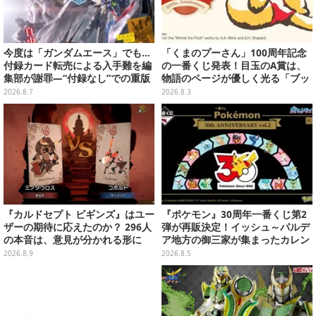
今度は「ガンダムエース」でも…
「くまのプーさん」100周年記念
付録カード転売による入手難を編
の一番くじ発表！目玉のA賞は、
集部が謝罪―“付録なし”での重版
物語のページが優しく光る「ブッ
対応を進行中
クシェイプドライト」
2026.8.7
2026.8.3
『カルドセプト ビギンズ』はユー
『ポケモン』30周年一番くじ第2
ザーの期待に応えたのか？ 296人
弾が再販決定！イッシュ～パルデ
の本音は、意見が分かれる形に
ア地方の御三家が集まったカレン
【アンケ結果】
ダー、ぬいぐるみなど記念グッズ
2026.8.9
2026.8.5
盛りだくさん