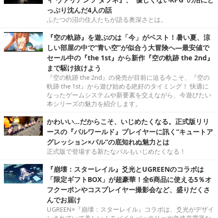
っぷり沈んだ4人の話
ふたつの沼の住人たちが語る奥深さとは。
『空の軌跡』を遊ぶのは「今」がベスト！暑い夏、涼
しい部屋の中で“青い空”が似合う大冒険へ―最安値で
セール中の『the 1st』から新作『空の軌跡 the 2nd』
まで駆け抜けよう
『空の軌跡 the 2nd』の発売が目前に迫る今こそ、『空の
軌跡 the 1st』から遊び始める絶好のタイミング！ 快適に
なったゲームシステムや新要素を交えながら、今遊びたい
本シリーズの魅力を紹介します。
かわいい…だからこそ、いじめたくなる。正式版リリ
ースの『パルワールド』プレイヤーに訊く“キュートア
グレッション×パル”の底知れぬ魅力とは
正式版で登場する新たなパルもいじめたくなる！
『崩壊：スターレイル』爻光とUGREENのコラボは
「限定ギフトBOX」が超豪華！全6商品に使える5％オ
フクーポンやコスプレイヤー撮影会など、盛りだくさ
んでお届け
UGREEN×『崩壊：スターレイル』コラボは、爻光がデザイ
ンされていて美しい！モバイルバッテリーや急速充電器な