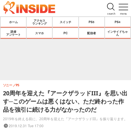
search
menu
アクセス
ホーム
スイッチ
PS5
PS4
ランキング
読者
インサイドちゃ
スマホ
PC
配信者
アンケート
ん
ソニー
PS
20周年を迎えた『アークザラッドIII』を思い出
す─このゲームは悪くはない、ただ終わった作
品を強引に続ける力がなかったのだ
2019年を終える前に、20周年を迎えた『アークザラッドIII』を振り返ります。
2019.12.31 Tue 17:00