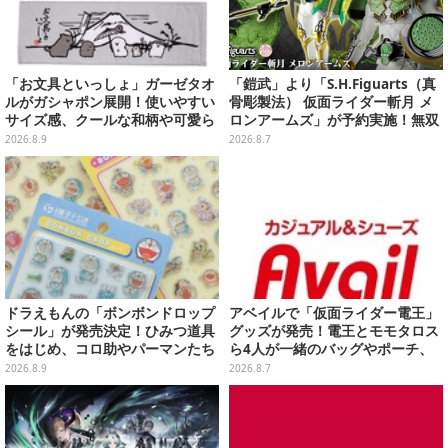
「お文具といっしょ」ガーゼタオ
「鎧武」より「S.H.Figuarts（真
ルがガシャポン展開！使いやすい
骨彫製法） 仮面ライダー斬月 メ
サイズ感、クールな和柄や可愛ら
ロンアームズ」が予約実施！無双
しいお寿司など全4種
セイバー、メロンディフェンダー
2026.8.9
2026.8.7
が付属
ドラえもんの「ボンボンドロップ
アベイルで「仮面ライダー電王」
シール」が発売決定！ひみつ道具
グッズが発売！電王とモモタロス
をはじめ、コロ助やパーマンたち
ら4人が一緒のバッグやポーチ、
「藤子・F・不二雄」キャラも収
収納ボックスも
2026.8.9
2026.8.7
録の全2種類