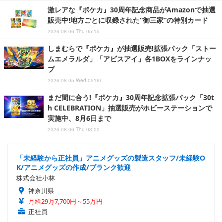
激レアな『ポケカ』30周年記念商品がAmazonで抽選
販売中!地方ごとに収録された“御三家”の特別カード
2026.08.06 Thu 05:15
しまむらで『ポケカ』が抽選販売!拡張パック「ストー
ムエメラルダ」「アビスアイ」各1BOXをラインナッ
プ
2026.08.05 Wed 05:00
まだ間に合う!『ポケカ』30周年記念拡張パック「30t
h CELEBRATION」抽選販売がホビーステーションで
実施中、8月6日まで
2026.08.06 Thu 03:00
「未経験から正社員」アニメグッズの製造スタッフ/未経験O
K/アニメグッズの作成/ブランク歓迎
株式会社小林
神奈川県
月給29万7,700円～55万円
正社員