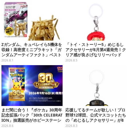
Zガンダム、キュベレイら5機体を
「トイ・ストーリー5」めじるし
収録！高密度ミニプラキット「ガ
アクセサリーが8月第4週発売！ク
ンダムアーティファクト」ベスト
リア感が良さげなリリーパッド
セレクションが10月発売
や、ジェシーなど全5種ラインナ
2026.8.1
2026.8.5
ップ
まだ間に合う！『ポケカ』30周年
応援してるチームが欲しい！プロ
記念拡張パック「30th CELEBRAT
野球12球団、公式マスコットたち
ION」抽選販売がホビーステーシ
の「めじるしアクセサリー」が8
ョンで実施中、8月6日まで
月第2週より再販
2026.8.6
2026.8.3