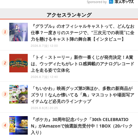
Sponsored by
アクセスランキング
『グラブル』のオフィシャルキャストって、どんなお
仕事？一度きりのステージで、“三次元での表現”に全
力を懸けるキャスト陣の舞台裏【インタビュー】
2026.8.7(金) 12:00
「トイ・ストーリー」新作一番くじが発売決定！A賞
は、ウッディたちがレトロ感満載のアナログレコード
上を走る姿で立体化
2026.8.7(金) 12:40
「ちいかわ」映画グッズ第3弾ほか、多数の新商品が
ズラリ！なんか懐いてる「鳥」マスコットや場面写ア
イテムなど必見のラインナップ
2026.8.6(木) 20:25
『ポケカ』30周年記念パック「30th CELEBRATIO
N」がAmazonで抽選販売受付中！1BOX（20パック
入り）