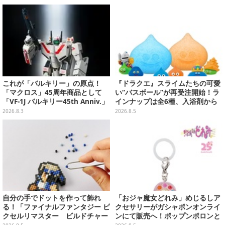
これが「バルキリー」の原点！
『ドラクエ』スライムたちの可愛
「マクロス」45周年商品として
い“バスボール”が再受注開始！ラ
「VF-1J バルキリー45th Anniv.」
インナップは全6種、入浴剤から
が予約開始
モンスターのフィギュアが出てく
2026.8.3
2026.8.5
る
自分の手でドットを作って飾れ
「おジャ魔女どれみ」めじるしア
る！「ファイナルファンタジー ピ
クセサリーがガシャポンオンライ
クセルリマスター ビルドチャー
ンにて販売へ！ポップンポロンと