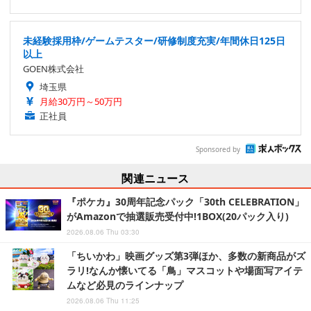
未経験採用枠/ゲームテスター/研修制度充実/年間休日125日
以上
GOEN株式会社
埼玉県
月給30万円～50万円
正社員
Sponsored by
関連ニュース
『ポケカ』30周年記念パック「30th CELEBRATION」
がAmazonで抽選販売受付中!1BOX(20パック入り)
2026.08.06 Thu 03:30
「ちいかわ」映画グッズ第3弾ほか、多数の新商品がズ
ラリ!なんか懐いてる「鳥」マスコットや場面写アイテ
ムなど必見のラインナップ
2026.08.06 Thu 11:25