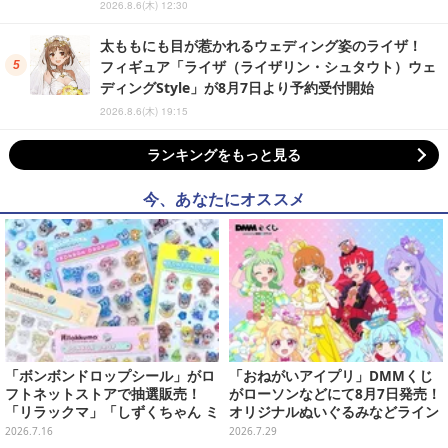
2026.8.6(木) 12:30
太ももにも目が惹かれるウェディング姿のライザ！
フィギュア「ライザ（ライザリン・シュタウト）ウェ
ディングStyle」が8月7日より予約受付開始
2026.8.6(木) 19:15
ランキングをもっと見る
今、あなたにオススメ
「ボンボンドロップシール」がロ
「おねがいアイプリ」DMMくじ
フトネットストアで抽選販売！
がローソンなどにて8月7日発売！
「リラックマ」「しずくちゃん ミ
オリジナルぬいぐるみなどライン
ニ」など全12種をラインナップ
ナップ、各等賞にスペシャルアイ
2026.7.16
2026.7.29
プリカードが付属