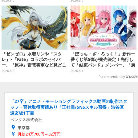
ムコレクション Vol.3」が予約
魔法玉の2連チャームなど全9種
2026.8.5
2026.8.5
開始
『ゼンゼロ』水着リンや『スタ
「ぼっち・ざ・ろっく！」新作一
レ』×「Fate」コラボのセイバ
番くじ第5弾が発売決定！先行し
ー、『原神』雷電将軍など見どこ
て「結束バンド」メンバー、「廣
ろ満載！「ワンフェス」に出展の
井きくり」のメイド衣装フィギュ
2026.8.6
2026.8.4
「HoYoverse」関連フィギュアを
アを公開
Recommended by
ご紹介【WF2026】
「27卒」アニメ・モーショングラフィックス動画の制作スタ
ッフ・育休取得実績あり「正社員/SNSスキル習得」渋谷区
道玄坂1丁目
ベンタス株式会社
東京都
月給24万700円～32万円