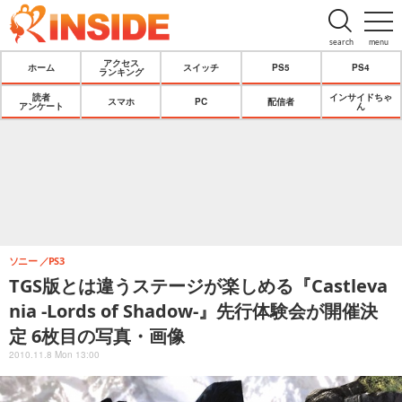
search
menu
アクセス
ホーム
スイッチ
PS5
PS4
ランキング
読者
インサイドちゃ
スマホ
PC
配信者
アンケート
ん
ソニー
PS3
TGS版とは違うステージが楽しめる『Castleva
nia -Lords of Shadow-』先行体験会が開催決
定 6枚目の写真・画像
2010.11.8 Mon 13:00