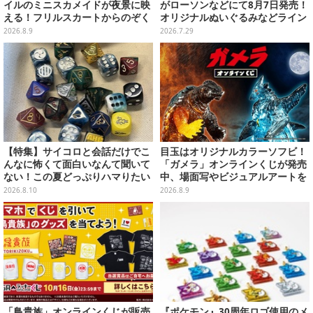
イルのミニスカメイドが夜景に映
がローソンなどにて8月7日発売！
える！フリルスカートからのぞく
オリジナルぬいぐるみなどライン
美太ももが眩しい台湾ガール【写
ナップ、各等賞にスペシャルアイ
2026.8.9
2026.7.29
真10枚】
プリカードが付属
【特集】サイコロと会話だけでこ
目玉はオリジナルカラーソフビ！
んなに怖くて面白いなんて聞いて
「ガメラ」オンラインくじが発売
ない！この夏どっぷりハマりたい
中、場面写やビジュアルアートを
TRPG・マダミス初心者向けおす
使用した豪華賞品をラインナップ
2026.8.10
2026.8.9
すめ5選
「鳥貴族」オンラインくじが販売
『ポケモン』30周年ロゴ使用のメ