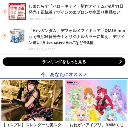
しまむらで「ハローキティ」新作アイテムが8月11日
発売！正統派デザインのエプロンや水回り用品など
2026.8.10(月) 10:45
「Hi-νガンダム」デフォルメフィギュア「QMSV min
i」が9月26日発売！オリジナルカラーに加え、デザイ
ン違い"Alternative Ver."など全8種
2026.8.10(月) 15:00
ランキングをもっと見る
今、あなたにオススメ
【コスプレ】スレンダーな美スタ
「おねがいアイプリ」DMMくじ