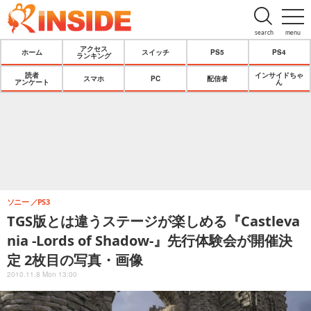
search
menu
アクセス
ホーム
スイッチ
PS5
PS4
ランキング
読者
インサイドちゃ
スマホ
PC
配信者
アンケート
ん
ソニー
PS3
TGS版とは違うステージが楽しめる『Castleva
nia -Lords of Shadow-』先行体験会が開催決
定 2枚目の写真・画像
2010.11.8 Mon 13:00