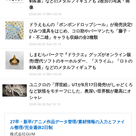
剣&盾」などのメタルフィギュアも 2枚目の写真・画
像
2026.08.10 Mon 05:45
ドラえもんの「ボンボンドロップシール」が発売決定!
ひみつ道具をはじめ、コロ助やパーマンたち「藤子・
F・不二雄」キャラも収録の全2種類
2026.08.09 Sun 05:15
しまむらパークで『ドラクエ』グッズがオンライン販
売!歴代ソフトのキーホルダー、「スライム」「ロトの
剣&盾」などのメタルフィギュアも
2026.08.10 Mon 05:45
ユニクロの「浮世絵」UTが8月17日発売!がしゃどくろ
など妖怪をモチーフにした、奥深い世界観が最高にオ
シャレ
2026.08.08 Sat 15:10
27卒・新卒/アニメ作品データ管理/素材情報の入力とファイ
ル整理/完全週休2日制
株式会社GUM