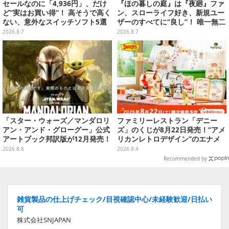
セールなのに「4,936円」、だけ
『ほの暮しの庭』は『夜廻』ファ
ど“実はお買い得”！ 高そうで高く
ン、スローライフ好き、新規ユー
ない、意外なスイッチソフト5選
ザーのすべてに“良し”！ 唯一無二
の「不穏生活シム」恐怖も暮らし
2026.8.7
2026.8.7
もお好み次第【プレイレポ】
「スター・ウォーズ／マンダロリ
ファミリーレストラン「デニー
アン・アンド・グローグー」公式
ズ」のくじが8月22日発売！“アメ
アートブック邦訳版が12月発売！
リカンレトロデザイン”のエナメ
映画のコンセプトアートやスケッ
ルバッグやTシャツなど、日常使
2026.8.6
2026.8.4
チを掲載
いできるグッズを用意
Recommended by
雑貨製品の仕上げチェック/目視確認中心/未経験歓迎/日払い
可
株式会社SNJAPAN