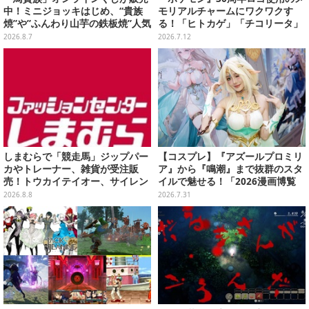
中！ミニジョッキはじめ、“貴族
モリアルチャームにワクワクす
焼”や”ふんわり山芋の鉄板焼”人気
る！「ヒトカゲ」「チコリータ」
メニューTシャツなどラインナッ
たち御三家や、幻のポケモンも揃
2026.8.7
2026.7.12
プ
えた全20種
しまむらで「競走馬」ジップパー
【コスプレ】『アズールプロミリ
カやトレーナー、雑貨が受注販
ア』から『鳴潮』まで抜群のスタ
売！トウカイテイオー、サイレン
イルで魅せる！「2026漫画博覧
ススズカなど名馬をデザイン
会」百花繚乱の台湾美女12選【写
2026.8.8
2026.7.31
真37枚】