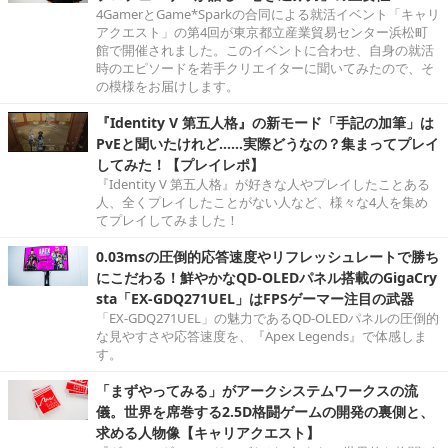
4GamerとGame*Sparkの合同による就活イベント「キャリ
アクエスト」の第4回が東京都立産業貿易センター浜松町
館で開催されました。このイベントに合わせ、自身の就活
時のエピソードを若手クリエイターに聞いてみたので、そ
の模様をお届けします。
『Identity V 第五人格』の新モード「手記の加筆」は
PvEと聞いたけれど……実際どうなの？集まってプレイ
してみた！【プレイレポ】
『Identity V 第五人格』が好きな人やプレイしたことある
人、全くプレイしたことがない人など、様々な4人を集め
てプレイしてみました！
0.03msの圧倒的応答速度やリフレッシュレートで勝ち
にこだわる！鮮やかなQD-OLEDパネル搭載のGigaCry
sta「EX-GDQ271UEL」はFPSゲーマー注目の武器
「EX-GDQ271UEL」の魅力であるQD-OLEDパネルの圧倒的
な見やすさや応答速度を、『Apex Legends』で体感しま
す。
「まずやってみる」がアークシステムワークスの流
儀。世界を席巻する2.5D格闘ゲームの開発の裏側と、
求める人物像【キャリアクエスト】